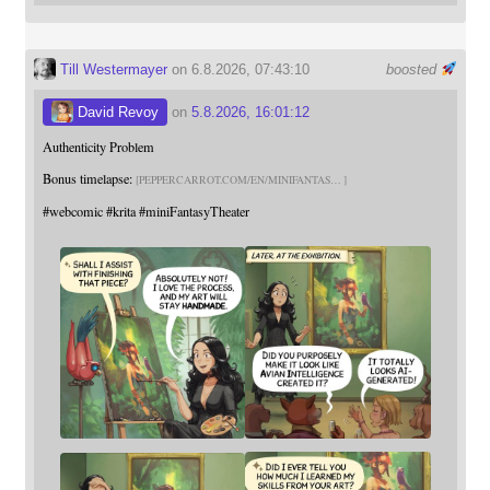
Till Westermayer
on 6.8.2026, 07:43:10
boosted
David Revoy
on
5.8.2026, 16:01:12
Authenticity Problem
Bonus timelapse:
PEPPERCARROT.COM/EN/MINIFANTAS
#
webcomic
#
krita
#
miniFantasyTheater