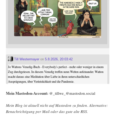
Till Westermayer
on
5.8.2026, 20:03:42
Jo Waltons Venedig-Buch - Everybody's perfect - mehr oder weniger in einem
Zug durchgelesen. In diesem Venedig treffen neun Welten aufeinander. Walton
macht daraus eine Meditation über Liebe in ihren unterschiedlichen
Ausprägungen, über Verletzlichkeit und die Pandemie.
Mein Mast­o­don-Account:
@_tillwe_@mastodon.social
Mein Blog ist aktu­ell nicht auf Mast­o­don zu fin­den. Alter­na­ti­ve:
Benach­rich­ti­gung per Mail oder das gute alte
RSS
.