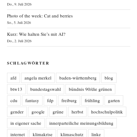
Do., 9. Juli 2026
Photo of the week: Cat and berries
So., 5. Juli 2026
Kurz: Wie halten Sie’s mit AI?
Do., 2. Juli 2026
SCHLAGWÖRTER
afd
angela merkel
baden-württemberg
blog
btw13
bundestagswahl
bündnis 90/die grünen
cdu
fantasy
fdp
freiburg
frühling
garten
gender
google
grüne
herbst
hochschulpolitik
in eigener sache
innerparteiliche meinungsbildung
internet
klimakrise
klimaschutz
linke