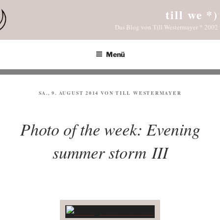
Zum
till we *)
Inhalt
Das Blog von Till Westermayer * 2002
springen
Menü
VERÖFFENTLICHT
SA., 9. AUGUST 2014
VON
TILL WESTERMAYER
AM
Photo of the week: Evening
summer storm III