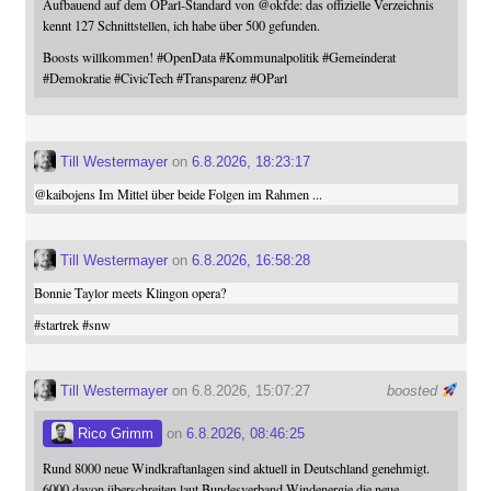
Aufbauend auf dem OParl-Standard von
@
okfde
: das offizielle Verzeichnis
kennt 127 Schnittstellen, ich habe über 500 gefunden.
Boosts willkommen!
#
OpenData
#
Kommunalpolitik
#
Gemeinderat
#
Demokratie
#
CivicTech
#
Transparenz
#
OParl
Till Westermayer
on
6.8.2026, 18:23:17
@
kaibojens
Im Mittel über beide Folgen im Rahmen ...
Till Westermayer
on
6.8.2026, 16:58:28
Bonnie Taylor meets Klingon opera?
#
startrek
#
snw
Till Westermayer
on 6.8.2026, 15:07:27
boosted
Rico Grimm
on
6.8.2026, 08:46:25
Rund 8000 neue Windkraftanlagen sind aktuell in Deutschland genehmigt.
6000 davon überschreiten laut Bundesverband Windenergie die neue