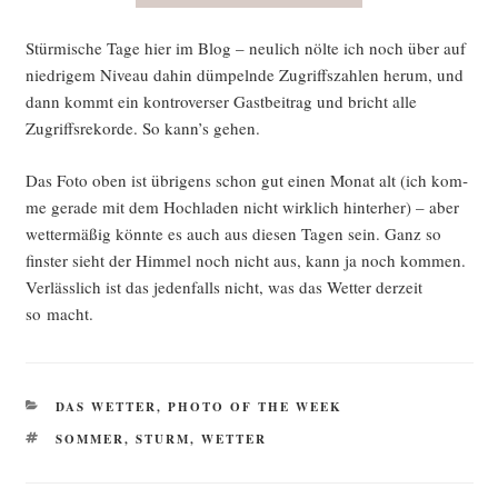
Stür­mi­sche Tage hier im Blog – neu­lich nöl­te ich noch über auf
nied­ri­gem Niveau dahin düm­peln­de Zugriffs­zah­len her­um, und
dann kommt ein kon­tro­ver­ser Gast­bei­trag und bricht alle
Zugriffs­re­kor­de. So kann’s gehen.
Das Foto oben ist übri­gens schon gut einen Monat alt (ich kom­
me gera­de mit dem Hoch­la­den nicht wirk­lich hin­ter­her) – aber
wet­ter­mä­ßig könn­te es auch aus die­sen Tagen sein. Ganz so
fins­ter sieht der Him­mel noch nicht aus, kann ja noch kom­men.
Ver­läss­lich ist das jeden­falls nicht, was das Wet­ter der­zeit
so macht.
KATEGORIEN
DAS WETTER
,
PHOTO OF THE WEEK
SCHLAGWÖRTER
SOMMER
,
STURM
,
WETTER