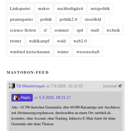
Linkspartei
makro
nachhaltigkeit
netzpolitik
piratenpartei
politik
politik2.0
rieselfeld
science fiction
sf
sommer
spd
stadt
technik
twitter
wahlkampf
wald
web2.0
winfried kretschmann
winter
wissenschaft
MASTODON-FEED
Till Westermayer
on 7.8.2026, 10:12:43
boosted
Haplo
on
5.8.2026, 08:21:17
Alle ~10.700 deutschen Gemeinden, über 60.000 Ratsanträge und -beschlüsse
mit Abstimmungsergebnissen, durchsuchbar an einem Ort: ratsblick.de -
kostenlos, ohne Account, ohne Tracking, Inklusive E-Mail-Alerts für deine
Gemeinde oder deine Themen