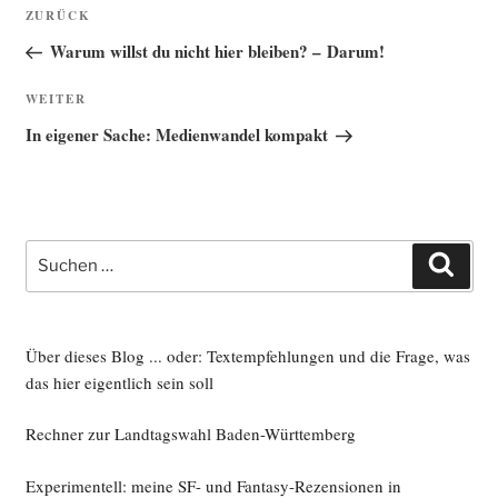
Beitragsnavigation
Vorheriger
ZURÜCK
Beitrag
Warum willst du nicht hier bleiben? – Darum!
Nächster
WEITER
Beitrag
In eigener Sache: Medienwandel kompakt
Suche
Such
nach:
Über dieses Blog ... oder: Textempfehlungen und die Frage, was
das hier eigentlich sein soll
Rechner zur Landtagswahl Baden-Württemberg
Experimentell: meine SF- und Fantasy-Rezensionen in