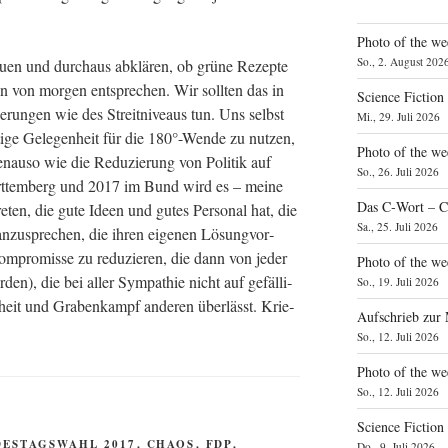
Photo of the we
So., 2. August 202
hau­en und durch­aus abklä­ren, ob grü­ne Rezep­te
gen von mor­gen ent­spre­chen. Wir soll­ten das in
Science Fiction
e­run­gen wie des Streit­ni­veaus tun. Uns selbst
Mi., 29. Juli 2026
­ti­ge Gele­gen­heit für die 180°-Wende zu nut­zen,
Photo of the we
genau­so wie die Redu­zie­rung von Poli­tik auf
So., 26. Juli 2026
ürt­tem­berg und 2017 im Bund wird es – mei­ne
Das C‑Wort – C
re­ten, die gute Ideen und gutes Per­so­nal hat, die
Sa., 25. Juli 2026
anzu­spre­chen, die ihren eige­nen Lösung­vor­
­kom­pro­mis­se zu redu­zie­ren, die dann von jeder
Photo of the we
r­den), die bei aller Sym­pa­thie nicht auf gefäl­li­
So., 19. Juli 2026
en­heit und Gra­ben­kampf ande­ren über­lässt. Krie­
Aufschrieb zur
So., 12. Juli 2026
Photo of the w
So., 12. Juli 2026
Science Fiction
DESTAGSWAHL 2017
,
CHAOS
,
FDP
,
Do., 9. Juli 2026