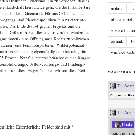
r den Deut­schen Tel­ler­rand, um zu ver­ste­hen, dass es
n­land­schaft hier­zu­lan­de geht, die die links­li­ber­tä­re
makro
nac
ol­land, Ita­li­en, Däne­mark). Für uns Grü­ne bedeu­tet
piratenpartei
gungs- und Iden­ti­täts­po­li­ti­ken, hin zu einer pro­
par­tei. Das Ende des rot-grü­nen Pro­jekts und die
science fictio
i den Grü­nen, haben dies eben­so viru­lent wer­den las­
s­arith­me­tik eine Öff­nung nach Rechts zu voll­zie­hen.
technik
tw
­nier- und Funk­ti­ons­par­tei ein Wäh­ler­po­ten­zi­al
ek­trum voll­stän­dig eigen­stän­dig defi­nie­ren­de grün-
winfried kre
s 25 Pro­zent. Nur für letz­te­res bräuch­te es eine län­ge­re
che Konsolidierungs‑, Selbst­ver­or­tungs- und Fin­dungs­
eit nur um die­se Fra­ge: Neh­men wir uns die­se Zeit
MASTODON-
Till West
@
fugueish
Black
Till West
Haplo
ntlicht.
Erforderliche Felder sind mit
*
Alle ~10.700 d