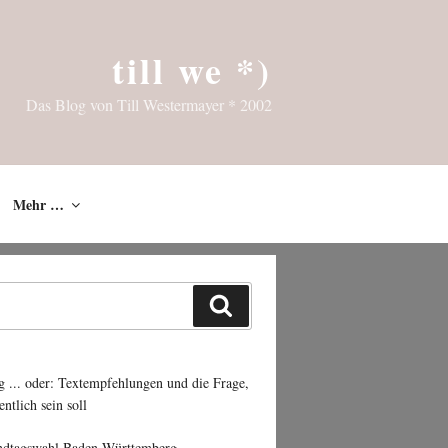
till we *)
Das Blog von Till Westermayer * 2002
Mehr …
Suchen
g ... oder: Textempfehlungen und die Frage,
entlich sein soll
ndtagswahl Baden-Württemberg