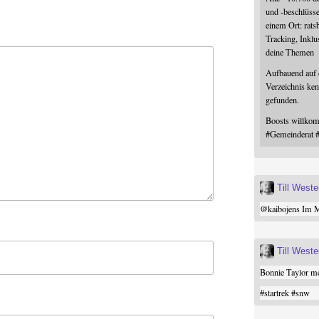
und -beschlüss
einem Ort: rats
Tracking, Inklu
deine Themen
Aufbauend auf
Verzeichnis ken
gefunden.
Boosts willk
#
Gemeinderat
Till West
@
kaibojens
Im Mi
Till West
Bonnie Taylor me
#
startrek
#
snw