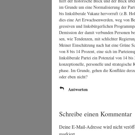
hilft der his­to­ri­sche Blick und der Blick übe
im Grun­de um eine Nor­ma­li­sie­rung der Par­tei­e
bis links­li­be­ra­le Vakanz her­vor­ruft (z.B. H
dies eine Art Erwach­sen­wer­den, weg von Bewe­
gres­si­ven und links­bür­ger­li­chen Pro­gramm­
Demis­si­on der damit ver­bun­den Per­so­nen be
sen, wie Ten­den­zen, mit schlich­ter Regie­rung
Mei­ner Ein­schät­zung nach hat eine Grü­ne Schar
von 8 bis 14 Pro­zent, eine sich im Par­tei­en­sp
links­li­be­ra­le Par­tei ein Poten­zi­al von 14 bi
kon­zep­tio­nel­le, per­so­nel­le und stra­te­gi­s
pha­se. Im Grun­de, gehen die Kon­flik­te der­z
oder eben nicht?
Antworten
Schreibe einen Kommentar
Deine E-Mail-Adresse wird nicht veröffe
markiert