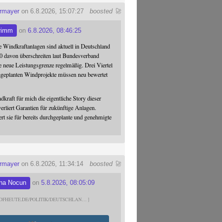
ermayer
on 6.8.2026, 15:07:27
boosted 🚀
rimm
on
6.8.2026, 08:46:25
 Windkraftanlagen sind aktuell in Deutschland
0 davon überschreiten laut Bundesverband
 neue Leistungsgrenze regelmäßig. Drei Viertel
hgeplanten Windprojekte müssen neu bewertet
dkraft für mich die eigentliche Story dieser
verliert Garantien für zukünftige Anlagen.
ert sie für bereits durchgeplante und genehmigte
ermayer
on 6.8.2026, 11:34:14
boosted 🚀
na Nocun
on
5.8.2026, 08:05:09
DFHEUTE.DE/POLITIK/DEUTSCHLAN