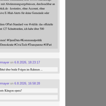
e mit Abstimmungsergebnissen, durchsuchbar an
blick.de - kostenlos, ohne Account, ohne
sive E-Mail-Alerts für deine Gemeinde oder
 dem OParl-Standard von
@
okfde
: das offizielle
nt 127 Schnittstellen, ich habe über 500
ommen!
#
OpenData
#
Kommunalpolitik
#
Demokratie
#
CivicTech
#
Transparenz
#
OParl
ermayer
on
6.8.2026, 18:23:17
ttel über beide Folgen im Rahmen ...
ermayer
on
6.8.2026, 16:58:28
ets Klingon opera?