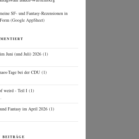
 meine SF- und Fantasy-Rezensionen in
 Form
(Google AppSheet)
MMENTIERT
 im Juni (und Juli) 2026
(
1
)
d
haos-Tage bei der CDU
(
1
)
f weird - Teil I
(
1
)
..
 und Fantasy im April 2026
(
1
)
N BEITRÄGE