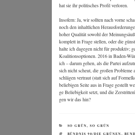
hat sie ihr poli­ti­sches Pro­fil verloren.
Inso­fern: Ja, wir soll­ten nach vor­ne sc
noch den inhalt­li­chen Her­aus­for­de­run­
hoher Qua­li­tät sowohl der Mei­nungs­äu­ß
kom­plett in Fra­ge stel­len, oder die güns
hal­te ich dage­gen nicht für pro­duk­tiv; 
Koali­ti­ons­op­tio­nen. 2016 in Baden-W
ich – dar­um gehen, als die Par­tei auf­zu­t
sich nicht scheut, die gro­ßen Pro­ble­me 
schlä­gen ver­traut (statt sich auf For­mel
belie­bi­gen Sei­te aus in Fra­ge gestellt we
ge Belie­big­keit setzt, und die Zer­strit­t
gen wir das hin?
KATEGORIEN
SO GRÜN, SO GRÜN
SCHLAGWÖRTER
BÜNDNIS 90/DIE GRÜNEN
,
BUN