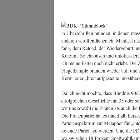
in Über­schrif­ten mün­den, in denen mas­si
ande­ren ver­öf­fent­li­chen ein Mani­fes
fang, dem Rel­oad, der Wie­der­ge­burt u
Kurz­um: So chao­tisch und unfo­kus­siert 
ich mei­ne Par­tei noch nicht erlebt. Die Z
Flü­gel­kämp­fe bran­den wie­der auf, un
Kern“ oder „breit auf­ge­stell­te links­li­be­r
Da ich nicht möch­te, dass Bünd­nis 90/D
erfolg­rei­chen Geschich­te mit 35 oder so i
wir uns sowohl die Pira­ten als auch die F
Die Pira­ten­par­tei hat es inner­halb kür­z
Par­tei­en­spek­trum zur Meta­pher für „int
tre­ten­de Par­tei“ zu wer­den. Und die F
wo zwi­schen 18-Pro­zent-Spaß­wahl­kampf