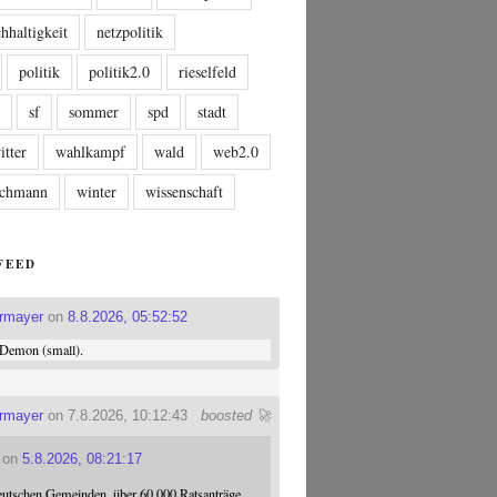
hhaltigkeit
netzpolitik
politik
politik2.0
rieselfeld
n
sf
sommer
spd
stadt
itter
wahlkampf
wald
web2.0
tschmann
winter
wissenschaft
FEED
ermayer
on
8.8.2026, 05:52:52
Demon (small).
ermayer
on 7.8.2026, 10:12:43
boosted 🚀
on
5.8.2026, 08:21:17
eutschen Gemeinden, über 60.000 Ratsanträge