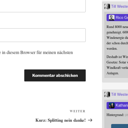
Till West
Rico G
Rund 8000 neue
genehmigt. 600
Windenergie die
der schon durc
werden.
 in diesem Browser für meinen nächsten
Deshalb ist Win
Gesetze: Solar 
Windkraft verli
Anlagen.
Till West
Kathari
Nächster
WEITER
Hintergrund:
Z
Beitrag
Kurz: Splitting nein danke!