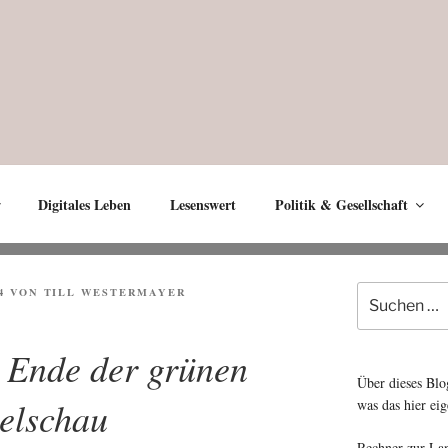
Digitales Leben
Lesenswert
Politik & Gesellschaft
Suche
4
VON
TILL WESTERMAYER
nach:
n Ende der grünen
Über dieses Blo
elschau
was das hier eig
Rechner zur La