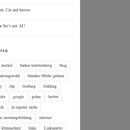
ek: Cat and berries
n Sie’s mit AI?
TER
a merkel
baden-württemberg
blog
ndestagswahl
bündnis 90/die grünen
sy
fdp
freiburg
frühling
nder
google
grüne
herbst
tik
in eigener sache
che meinungsbildung
internet
klimaschutz
linke
Linkspartei