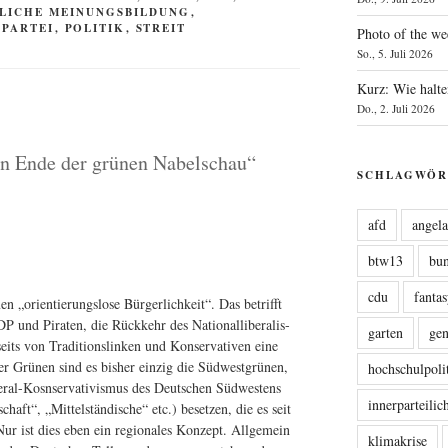
ILICHE MEINUNGSBILDUNG
,
NPARTEI
,
POLITIK
,
STREIT
Photo of the we
So., 5. Juli 2026
Kurz: Wie halte
Do., 2. Juli 2026
in Ende der grünen Nabelschau“
SCHLAGWÖR
afd
angel
btw13
bu
cdu
fanta
 „ori­en­tie­rungs­lo­se Bür­ger­lich­keit“. Das betrifft
und Pira­ten, die Rück­kehr des Natio­nal­li­be­ra­lis­
garten
ge
ts von Tra­di­ti­ons­lin­ken und Kon­ser­va­ti­ven eine
er Grü­nen sind es bis­her ein­zig die Süd­west­grü­nen,
hochschulpoli
ral-Kosn­ser­va­ti­vis­mus des Deut­schen Süd­wes­tens
innerparteili
chaft“, „Mit­tel­stän­di­sche“ etc.) beset­zen, die es seit
 Nur ist dies eben ein regio­na­les Kon­zept. All­ge­mein
klimakrise