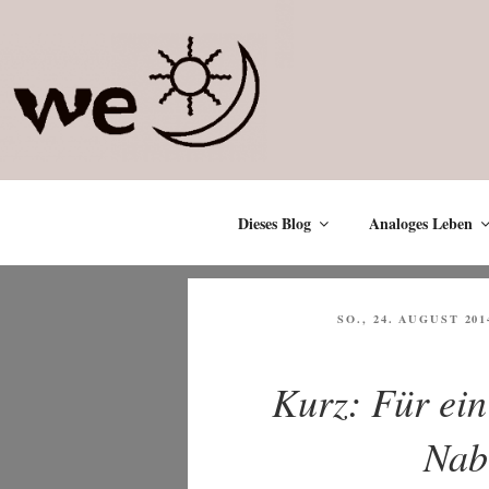
Zum
Inhalt
springen
Dieses Blog
Analoges Leben
VERÖFFENTLICHT
SO., 24. AUGUST 201
AM
Kurz: Für ei
Nab