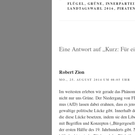
FLÜGEL
,
GRÜNE
,
INNERPARTE
LANDTAGSWAHL 2016
,
PIRATE
Eine Antwort auf „Kurz: Für e
Robert Zion
MO., 25. AUGUST 2014 UM 08:05 UHR
Im wei­tes­ten erle­ben wir gera­de das Phä­no­men
nicht nur uns Grü­ne. Der Nie­der­gang von FDP 
mus (AfD) las­sen dabei erah­nen, dass es jen­sei
gewal­ti­ge poli­ti­sche Lücke gibt. Inner­halb d
die die­se Lücke beset­zen, indem sie den Libe­
mit Begrif­fen und Kon­zep­ten („Bür­ger­ge­sell­s
der ers­ten Hälf­te des 19. Jahr­hun­derts gibt.