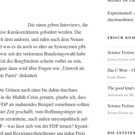
Experimentell:
durchsuchbarer
Die einen geben Inter­views, die
­ve Kurs­kor­rek­tu­ren gefor­dert wer­den. Die
FRISCH KO
t nach dem ande­ren, und rufen nach dem Neu­an­
nd was es da noch so alles an Syn­ony­men gibt.
Science Fiction
wie seit der ver­lo­re­nen Bun­des­tags­wahl habe
Science Fiction un
eit des Burg­frie­dens scheint vor­bei zu sein,
d quer dazu wird über Fra­gen wie „Umwelt als
Das C-Wort - C
a­le Par­tei“ diskutiert.
Frank Hamm
The good kind o
ie Grü­nen nach einer bis dahin durch­aus
Aufschrieb zur Me.
n die Mid­life-Cri­sis gera­ten, glau­be ich, dass
DP als mah­nen­des Bei­spiel vor­neh­men soll­ten.
Science Fiction
es­ter Zeit geschafft, vom Hoff­nungs­trä­ger im
Science Fiction im
ern zer­strit­te­ne, nach außen unsym­pa­thisch auf­
DP – was lässt sich von der FDP ler­nen? Irgend­
 und Regie­rungs­be­tei­li­gung um jeden Preis
DIE LETZTE