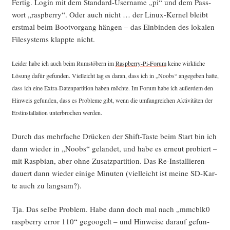
Fer­tig. Log­in mit dem Stan­dard-User­na­me „pi“ und dem Pass­
wort „raspber­ry“. Oder auch nicht … der Linux-Ker­nel bleibt
erst­mal beim Boot­vor­gang hän­gen – das Ein­bin­den des loka­len
File­sys­tems klapp­te nicht.
Lei­der habe ich auch beim Rum­stö­bern im
Raspber­ry-Pi-Forum
kei­ne wirk­li­che
Lösung dafür gefun­den. Viel­leicht lag es dar­an, dass ich in „Noobs“ ange­ge­ben hat­te,
dass ich eine Extra-Daten­par­ti­ti­on haben möch­te. Im Forum habe ich außer­dem den
Hin­weis gefun­den, dass es Pro­ble­me gibt, wenn die umfang­rei­chen Akti­vi­tä­ten der
Erst­in­stal­la­ti­on unter­bro­chen werden.
Durch das mehr­fa­che Drü­cken der Shift-Tas­te beim Start bin ich
dann wie­der in „Noobs“ gelan­det, und habe es erneut pro­biert –
mit Raspbi­an, aber ohne Zusatz­par­ti­ti­on. Das Re-Instal­lie­ren
dau­ert dann wie­der eini­ge Minu­ten (viel­leicht ist mei­ne SD-Kar­
te auch zu langsam?).
Tja. Das sel­be Pro­blem. Habe dann doch mal nach „mmcblk0
raspber­ry error 110“ gegoo­gelt – und Hin­wei­se dar­auf gefun­