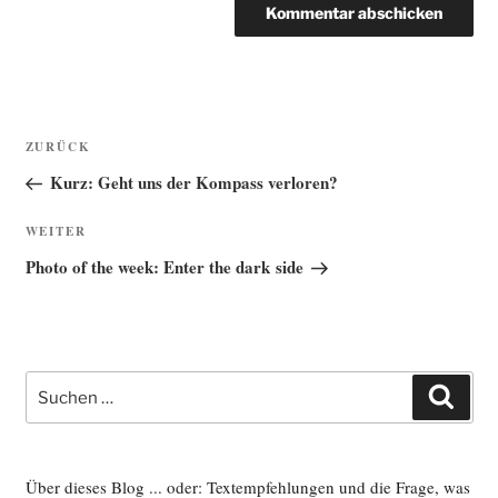
Beitragsnavigation
Vorheriger
ZURÜCK
Beitrag
Kurz: Geht uns der Kompass verloren?
Nächster
WEITER
Beitrag
Photo of the week: Enter the dark side
Suche
Such
nach:
Über dieses Blog ... oder: Textempfehlungen und die Frage, was