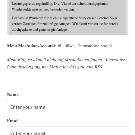
Leistungsgrenze regelmäßig. Drei Viertel der schon durchgeplanten
Windprojekte müssen neu bewertet werden.
Deshalb ist Windkraft für mich die eigentliche Story dieser Gesetze: Solar
verliert Garantien für zukünftige Anlagen. Windkraft verliert sie für bereits
durchgeplante und genehmigte Anlagen.
Mein Mast­o­don-Account:
@_tillwe_@mastodon.social
Mein Blog ist aktu­ell nicht auf Mast­o­don zu fin­den. Alter­na­ti­ve:
Benach­rich­ti­gung per Mail oder das gute alte
RSS
.
Name
Email