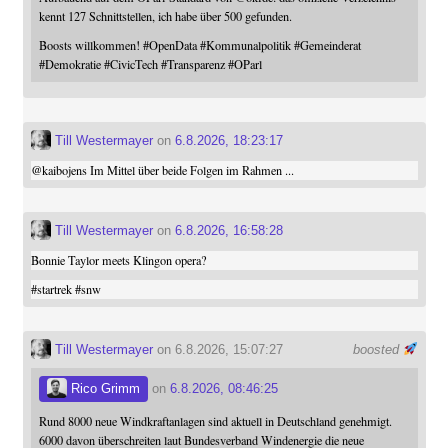
kennt 127 Schnittstellen, ich habe über 500 gefunden.
Boosts willkommen!
#
OpenData
#
Kommunalpolitik
#
Gemeinderat
#
Demokratie
#
CivicTech
#
Transparenz
#
OParl
Till Westermayer
on
6.8.2026, 18:23:17
@
kaibojens
Im Mittel über beide Folgen im Rahmen ...
Till Westermayer
on
6.8.2026, 16:58:28
Bonnie Taylor meets Klingon opera?
#
startrek
#
snw
Till Westermayer
on 6.8.2026, 15:07:27
boosted
Rico Grimm
on
6.8.2026, 08:46:25
Rund 8000 neue Windkraftanlagen sind aktuell in Deutschland genehmigt.
6000 davon überschreiten laut Bundesverband Windenergie die neue