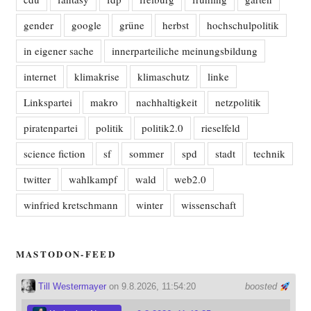
gender
google
grüne
herbst
hochschulpolitik
in eigener sache
innerparteiliche meinungsbildung
internet
klimakrise
klimaschutz
linke
Linkspartei
makro
nachhaltigkeit
netzpolitik
piratenpartei
politik
politik2.0
rieselfeld
science fiction
sf
sommer
spd
stadt
technik
twitter
wahlkampf
wald
web2.0
winfried kretschmann
winter
wissenschaft
MASTODON-FEED
Till Westermayer
on 9.8.2026, 11:54:20
boosted