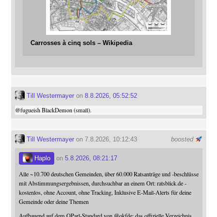
Carrosses à cinq sols – Wikipedia
Till Westermayer
on
8.8.2026, 05:52:52
@
fugueish
BlackDemon (small).
Till Westermayer
on 7.8.2026, 10:12:43
boosted
Haplo
on
5.8.2026, 08:21:17
Alle ~10.700 deutschen Gemeinden, über 60.000 Ratsanträge und -beschlüsse
mit Abstimmungsergebnissen, durchsuchbar an einem Ort: ratsblick.de -
kostenlos, ohne Account, ohne Tracking, Inklusive E-Mail-Alerts für deine
Gemeinde oder deine Themen
Aufbauend auf dem OParl-Standard von
@
okfde
: das offizielle Verzeichnis