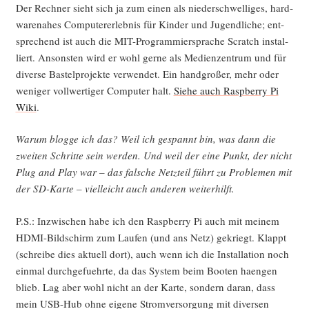
Der Rech­ner sieht sich ja zum einen als nie­der­schwel­li­ges, hard­
ware­na­hes Com­pu­ter­er­leb­nis für Kin­der und Jugend­li­che; ent­
spre­chend ist auch die MIT-Pro­gram­mier­spra­che Scratch instal­
liert. Ansons­ten wird er wohl ger­ne als Medi­en­zen­trum und für
diver­se Bas­tel­pro­jek­te ver­wen­det. Ein hand­gro­ßer, mehr oder
weni­ger voll­wer­ti­ger Com­pu­ter halt.
Sie­he auch Raspber­ry Pi
Wiki
.
War­um blog­ge ich das? Weil ich gespannt bin, was dann die
zwei­ten Schrit­te sein wer­den. Und weil der eine Punkt, der nicht
Plug and Play war – das fal­sche Netz­teil führt zu Pro­ble­men mit
der SD-Kar­te – viel­leicht auch ande­ren weiterhilft.
P.S.: Inzwi­schen habe ich den Raspber­ry Pi auch mit mei­nem
HDMI-Bild­schirm zum Lau­fen (und ans Netz) gekriegt. Klappt
(schrei­be dies aktu­ell dort), auch wenn ich die Instal­la­ti­on noch
ein­mal durch­ge­fuehr­te, da das Sys­tem beim Boo­ten haen­gen
blieb. Lag aber wohl nicht an der Kar­te, son­dern dar­an, dass
mein USB-Hub ohne eige­ne Strom­ver­sor­gung mit diver­sen