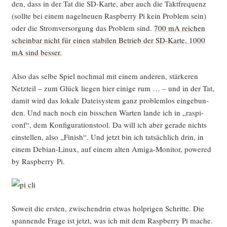
den, dass in der Tat die SD-Kar­te, aber auch die Takt­fre­quenz
(soll­te bei einem nagel­neu­en Raspber­ry Pi kein Pro­blem sein)
oder die Strom­ver­sor­gung das Pro­blem sind.
700 mA rei­chen
schein­bar nicht für einen sta­bi­len Betrieb der SD-Kar­te, 1000
mA sind besser.
Also das sel­be Spiel noch­mal mit einem ande­ren, stär­ke­ren
Netz­teil – zum Glück lie­gen hier eini­ge rum … – und in der Tat,
damit wird das loka­le Datei­sys­tem ganz pro­blem­los ein­ge­bun­
den. Und nach noch ein biss­chen War­ten lan­de ich in „raspi-
conf“, dem Kon­fi­gu­ra­ti­ons­tool. Da will ich aber gera­de nichts
ein­stel­len, also „Finish“. Und jetzt bin ich tat­säch­lich drin, in
einem Debi­an-Linux, auf einem alten Ami­ga-Moni­tor, powered
by Raspber­ry Pi.
Soweit die ers­ten, zwi­schen­drin etwas holp­ri­gen Schrit­te. Die
span­nen­de Fra­ge ist jetzt, was ich mit dem Raspber­ry Pi mache.