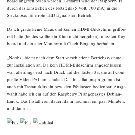
board ange­schlos­sen wer­den. Gestar­tet wird der Raspber­ry Pi
durch das Ein­ste­cken des Netz­teils (5 Volt, 700 mA) in die
Steck­do­se. Eine rote LED signa­li­siert Betrieb.
Da ich gra­de kei­ne Maus und kei­nen HDMI-Bild­schirm griff­be­
reit hat­te (bei­des woll­te ein Kind nicht her­ge­ben), muss­ten Key­
board und ein alter Moni­tor mit Cinch-Ein­gang herhalten.
„Noobs“ bie­tet nach dem Start ver­schie­de­ne Betriebs­sys­te­me
zur Instal­la­ti­on an. Da kein HDMI-Bild­schirm ange­schlos­sen
war, aller­dings erst nach Druck auf die Tas­te »3«, die auf Com­
po­si­te-Video-PAL umschal­tet. Das Instal­la­ti­ons­pro­gramm ist
auch mit Tas­ta­tur­kür­zeln bzw. den Pfeil­tas­ten bedien­bar. Aus­ge­
wählt habe ich ein auf den Raspber­ry Pi ange­pass­tes Debi­an-
Linux. Das Instal­lie­ren dau­ert dann noch­mal ein paar Minu­ten,
und dann …