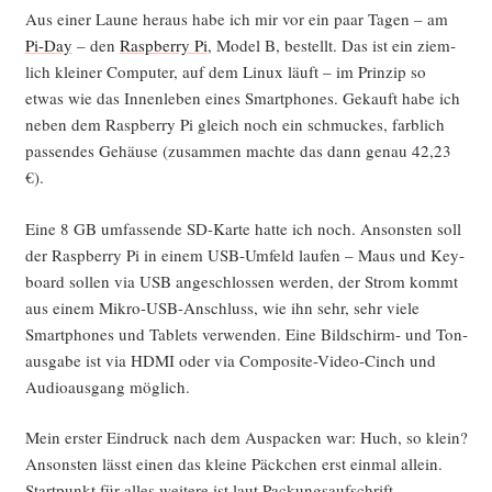
Aus einer Lau­ne her­aus habe ich mir vor ein paar Tagen – am
Pi-Day
– den
Raspber­ry Pi
, Model B, bestellt. Das ist ein ziem­
lich klei­ner Com­pu­ter, auf dem Linux läuft – im Prin­zip so
etwas wie das Innen­le­ben eines Smart­phones. Gekauft habe ich
neben dem Raspber­ry Pi gleich noch ein schmu­ckes, farb­lich
pas­sen­des Gehäu­se (zusam­men mach­te das dann genau 42,23
€).
Eine 8 GB umfas­sen­de SD-Kar­te hat­te ich noch. Ansons­ten soll
der Raspber­ry Pi in einem USB-Umfeld lau­fen – Maus und Key­
board sol­len via USB ange­schlos­sen wer­den, der Strom kommt
aus einem Mikro-USB-Anschluss, wie ihn sehr, sehr vie­le
Smart­phones und Tablets ver­wen­den. Eine Bild­schirm- und Ton­
aus­ga­be ist via HDMI oder via Com­po­si­te-Video-Cinch und
Audio­aus­gang möglich.
Mein ers­ter Ein­druck nach dem Aus­pa­cken war: Huch, so klein?
Ansons­ten lässt einen das klei­ne Päck­chen erst ein­mal allein.
Start­punkt für alles wei­te­re ist laut Packungs­auf­schrift