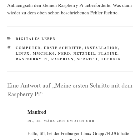
Anhaeng­seln den klei­nen Raspber­ry Pi ueber­for­der­te. Was dann
wie­der zu dem oben schon beschrie­be­nen Feh­ler fuehrte.
KATEGORIEN
DIGITALES LEBEN
SCHLAGWÖRTER
COMPUTER
,
ERSTE SCHRITTE
,
INSTALLATION
,
LINUX
,
MMCBLK0
,
NERD
,
NETZTEIL
,
PLATINE
,
RASPBERRY PI
,
RASPBIAN
,
SCRATCH
,
TECHNIK
Eine Antwort auf „Meine ersten Schritte mit dem
Raspberry Pi“
Manfred
DI., 25. MÄRZ 2014 UM 21:10 UHR
Hal­lo, till, bei der Frei­bur­ger Linux-Grupp /FLUG/ hat­te