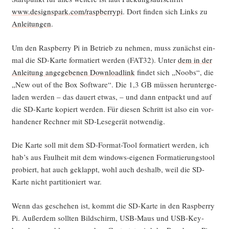
www.designspark.com/raspberrypi
. Dort fin­den sich Links zu
Anlei­tun­gen
.
Um den Raspber­ry Pi in Betrieb zu neh­men, muss zunächst ein­
mal die SD-Kar­te for­ma­tiert wer­den (FAT32). Unter
dem in der
Anlei­tung ange­ge­be­nen Down­load­link
fin­det sich „Noobs“, die
„New out of the Box Soft­ware“. Die 1,3 GB müs­sen her­un­ter­ge­
la­den wer­den – das dau­ert etwas, – und dann ent­packt und auf
die SD-Kar­te kopiert wer­den. Für die­sen Schritt ist also ein vor­
han­de­ner Rech­ner mit SD-Lese­ge­rät notwendig.
Die Kar­te soll mit dem SD-For­mat-Tool for­ma­tiert wer­den, ich
hab’s aus Faul­heit mit dem win­dows-eige­nen For­ma­tie­rungs­tool
pro­biert, hat auch geklappt, wohl auch des­halb, weil die SD-
Kar­te nicht par­ti­tio­niert war.
Wenn das gesche­hen ist, kommt die SD-Kar­te in den Raspber­ry
Pi. Außer­dem soll­ten Bild­schirm, USB-Maus und USB-Key­