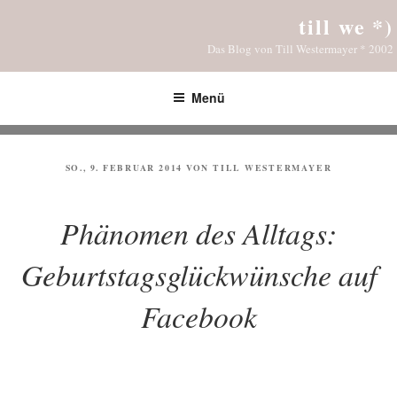
Zum
till we *)
Inhalt
Das Blog von Till Westermayer * 2002
springen
Menü
VERÖFFENTLICHT
SO., 9. FEBRUAR 2014
VON
TILL WESTERMAYER
AM
Phänomen des Alltags:
Geburtstagsglückwünsche auf
Facebook