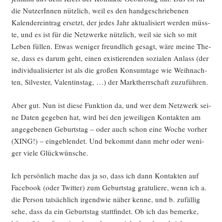
die Nut­ze­rIn­nen nütz­lich, weil es den hand­ge­schrie­be­nen
Kalen­der­ein­trag ersetzt, der jedes Jahr aktua­li­siert wer­den müss­
te, und es ist für die Netz­wer­ke nütz­lich, weil sie sich so mit
Leben fül­len. Etwas weni­ger freund­lich gesagt, wäre mei­ne The­
se, dass es dar­um geht, einen exis­tie­ren­den sozia­len Anlass (der
indi­vi­dua­li­sier­ter ist als die gro­ßen Kon­sum­ta­ge wie Weih­nach­
ten, Sil­ves­ter, Valen­tins­tag, …) der Markt­herr­schaft zuzuführen.
Aber gut. Nun ist die­se Funk­ti­on da, und wer dem Netz­werk sei­
ne Daten gege­ben hat, wird bei den jewei­li­gen Kon­tak­ten am
ange­ge­be­nen Geburts­tag – oder auch schon eine Woche vor­her
(XING!) – ein­ge­blen­det. Und bekommt dann mehr oder weni­
ger vie­le Glückwünsche.
Ich per­sön­lich mache das ja so, dass ich dann Kon­tak­ten auf
Face­book (oder Twit­ter) zum Geburts­tag gra­tu­lie­re, wenn ich a.
die Per­son tat­säch­lich irgend­wie näher ken­ne, und b. zufäl­lig
sehe, dass da ein Geburts­tag statt­fin­det. Ob ich das bemer­ke,