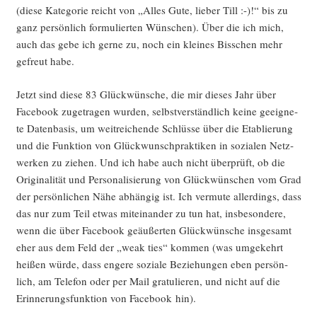
(die­se Kate­go­rie reicht von „Alles Gute, lie­ber Till :-)!“ bis zu
ganz per­sön­lich for­mu­lier­ten Wün­schen). Über die ich mich,
auch das gebe ich ger­ne zu, noch ein klei­nes Biss­chen mehr
gefreut habe.
Jetzt sind die­se 83 Glück­wün­sche, die mir die­ses Jahr über
Face­book zuge­tra­gen wur­den, selbst­ver­ständ­lich kei­ne geeig­ne­
te Daten­ba­sis, um weit­rei­chen­de Schlüs­se über die Eta­blie­rung
und die Funk­ti­on von Glück­wunsch­prak­ti­ken in sozia­len Netz­
wer­ken zu zie­hen. Und ich habe auch nicht über­prüft, ob die
Ori­gi­na­li­tät und Per­so­na­li­sie­rung von Glück­wün­schen vom Grad
der per­sön­li­chen Nähe abhän­gig ist. Ich ver­mu­te aller­dings, dass
das nur zum Teil etwas mit­ein­an­der zu tun hat, ins­be­son­de­re,
wenn die über Face­book geäu­ßer­ten Glück­wün­sche ins­ge­samt
eher aus dem Feld der „weak ties“ kom­men (was umge­kehrt
hei­ßen wür­de, dass enge­re sozia­le Bezie­hun­gen eben per­sön­
lich, am Tele­fon oder per Mail gra­tu­lie­ren, und nicht auf die
Erin­ne­rungs­funk­ti­on von Face­book hin).