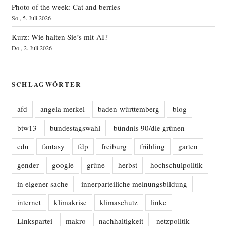
Photo of the week: Cat and berries
So., 5. Juli 2026
Kurz: Wie halten Sie’s mit AI?
Do., 2. Juli 2026
SCHLAGWÖRTER
afd
angela merkel
baden-württemberg
blog
btw13
bundestagswahl
bündnis 90/die grünen
cdu
fantasy
fdp
freiburg
frühling
garten
gender
google
grüne
herbst
hochschulpolitik
in eigener sache
innerparteiliche meinungsbildung
internet
klimakrise
klimaschutz
linke
Linkspartei
makro
nachhaltigkeit
netzpolitik