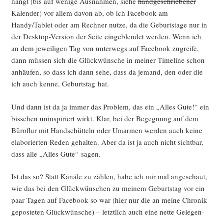
hängt (bis auf weni­ge Aus­nah­men, sie­he
hand­ge­schrie­be­ner
Kalen­der) vor allem davon ab, ob ich Face­book am
Handy/Tablet oder am Rech­ner nut­ze, da die Geburts­ta­ge nur in
der Desk­top-Ver­si­on der Sei­te ein­ge­blen­det wer­den. Wenn ich
an dem jewei­li­gen Tag von unter­wegs auf Face­book zugrei­fe,
dann müs­sen sich die Glück­wün­sche in mei­ner Time­line schon
anhäu­fen, so dass ich dann sehe, dass da jemand, den oder die
ich auch ken­ne, Geburts­tag hat.
Und dann ist da ja immer das Pro­blem, das ein „Alles Gute!“ ein
biss­chen unin­spi­riert wirkt. Klar, bei der Begeg­nung auf dem
Büro­flur mit Hand­schüt­teln oder Umar­men wer­den auch kei­ne
ela­bo­rier­ten Reden gehal­ten. Aber da ist ja auch nicht sicht­bar,
dass alle „Alles Gute“ sagen.
Ist das so? Statt Kanä­le zu zäh­len, habe ich mir mal ange­schaut,
wie das bei den Glück­wün­schen zu mei­nem Geburts­tag vor ein
paar Tagen auf Face­book so war (hier nur die an mei­ne Chro­nik
gepos­te­ten Glück­wün­sche) – letzt­lich auch eine net­te Gele­gen­