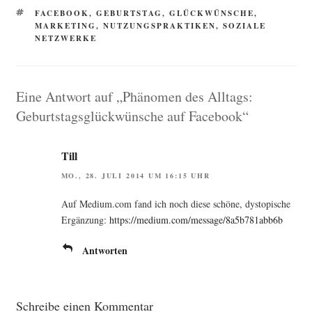
SCHLAGWÖRTER
FACEBOOK
,
GEBURTSTAG
,
GLÜCKWÜNSCHE
,
MARKETING
,
NUTZUNGSPRAKTIKEN
,
SOZIALE
NETZWERKE
Eine Antwort auf „Phänomen des Alltags:
Geburtstagsglückwünsche auf Facebook“
Till
MO., 28. JULI 2014 UM 16:15 UHR
Auf Medium.com fand ich noch die­se schö­ne, dys­to­pi­sche
Ergän­zung:
https://medium.com/message/8a5b781abb6b
Antworten
Schreibe einen Kommentar