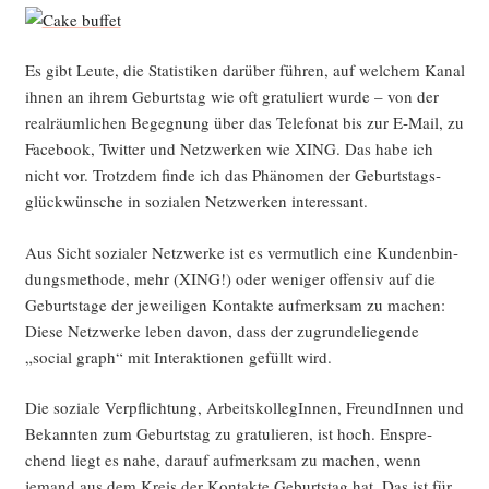
Es gibt Leu­te, die Sta­tis­ti­ken dar­über füh­ren, auf wel­chem Kanal
ihnen an ihrem Geburts­tag wie oft gra­tu­liert wur­de – von der
real­räum­li­chen Begeg­nung über das Tele­fo­nat bis zur E‑Mail, zu
Face­book, Twit­ter und Netz­wer­ken wie XING. Das habe ich
nicht vor. Trotz­dem fin­de ich das Phä­no­men der Geburts­tags­
glück­wün­sche in sozia­len Netz­wer­ken interessant.
Aus Sicht sozia­ler Netz­wer­ke ist es ver­mut­lich eine Kun­den­bin­
dungs­me­tho­de, mehr (XING!) oder weni­ger offen­siv auf die
Geburts­ta­ge der jewei­li­gen Kon­tak­te auf­merk­sam zu machen:
Die­se Netz­wer­ke leben davon, dass der zugrun­de­lie­gen­de
„social graph“ mit Inter­ak­tio­nen gefüllt wird.
Die sozia­le Ver­pflich­tung, Arbeits­kol­le­gIn­nen, Freun­dIn­nen und
Bekann­ten zum Geburts­tag zu gra­tu­lie­ren, ist hoch. Enspre­
chend liegt es nahe, dar­auf auf­merk­sam zu machen, wenn
jemand aus dem Kreis der Kon­tak­te Geburts­tag hat. Das ist für