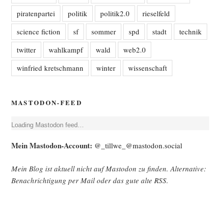
piratenpartei
politik
politik2.0
rieselfeld
science fiction
sf
sommer
spd
stadt
technik
twitter
wahlkampf
wald
web2.0
winfried kretschmann
winter
wissenschaft
MASTODON-FEED
Loa­ding Mast­o­don feed…
Mein Mast­o­don-Account:
@_tillwe_@mastodon.social
Mein Blog ist aktu­ell nicht auf Mast­o­don zu fin­den. Alter­na­ti­ve:
Benach­rich­ti­gung per Mail oder das gute alte
RSS
.