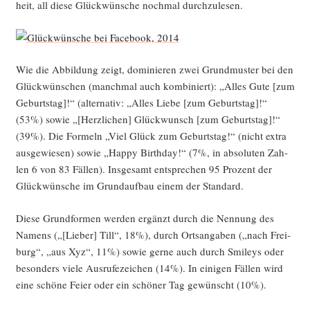
heit, all die­se Glück­wün­sche noch­mal durchzulesen.
Wie die Abbil­dung zeigt, domi­nie­ren zwei Grund­mus­ter bei den
Glück­wün­schen (manch­mal auch kom­bi­niert): „Alles Gute [zum
Geburts­tag]!“ (alter­na­tiv: „Alles Lie­be [zum Geburts­tag]!“
(53%) sowie „[Herz­li­chen] Glück­wunsch [zum Geburts­tag]!“
(39%). Die For­meln „Viel Glück zum Geburts­tag!“ (nicht extra
aus­ge­wie­sen) sowie „Hap­py Bir­th­day!“ (7%, in abso­lu­ten Zah­
len 6 von 83 Fäl­len). Ins­ge­samt ent­spre­chen 95 Pro­zent der
Glück­wün­sche im Grund­auf­bau einem der Standard.
Die­se Grund­for­men wer­den ergänzt durch die Nen­nung des
Namens („[Lie­ber] Till“, 18%), durch Orts­an­ga­ben („nach Frei­
burg“, „aus Xyz“, 11%) sowie ger­ne auch durch Smi­leys oder
beson­ders vie­le Aus­ru­fe­zei­chen (14%). In eini­gen Fäl­len wird
eine schö­ne Fei­er oder ein schö­ner Tag gewünscht (10%).