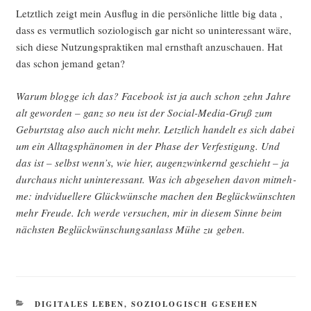
Letzt­lich zeigt mein Aus­flug in die per­sön­li­che litt­le big data ,
dass es ver­mut­lich sozio­lo­gisch gar nicht so unin­ter­es­sant wäre,
sich die­se Nut­zungs­prak­ti­ken mal ernst­haft anzu­schau­en. Hat
das schon jemand getan?
War­um blog­ge ich das? Face­book ist ja auch schon zehn Jah­re
alt gewor­den – ganz so neu ist der Social-Media-Gruß zum
Geburts­tag also auch nicht mehr. Letzt­lich han­delt es sich dabei
um ein All­tags­phä­no­men in der Pha­se der Ver­fes­ti­gung. Und
das ist – selbst wenn’s, wie hier, augen­zwin­kernd geschieht – ja
durch­aus nicht unin­ter­es­sant. Was ich abge­se­hen davon mit­neh­
me: indvi­du­el­le­re Glück­wün­sche machen den Beglück­wünsch­ten
mehr Freu­de. Ich wer­de ver­su­chen, mir in die­sem Sin­ne beim
nächs­ten Beglück­wün­schungs­an­lass Mühe zu geben.
KATEGORIEN
DIGITALES LEBEN
,
SOZIOLOGISCH GESEHEN