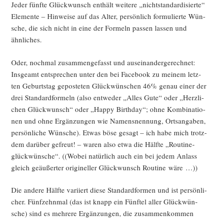
Jeder fünf­te Glück­wunsch ent­hält wei­te­re „nicht­stan­dar­di­sier­te“
Ele­men­te – Hin­wei­se auf das Alter, per­sön­lich for­mu­lier­te Wün­
sche, die sich nicht in eine der For­meln pas­sen las­sen und
ähnliches.
Oder, noch­mal zusam­men­ge­fasst und aus­ein­an­der­ge­rech­net:
Ins­ge­amt ent­spre­chen unter den bei Face­book zu mei­nem letz­
ten Geburts­tag gepos­te­ten Glück­wün­schen 46% genau einer der
drei Stan­dard­for­meln (also ent­we­der „Alles Gute“ oder „Herz­li­
chen Glück­wunsch“ oder „Hap­py Bir­th­day“; ohne Kom­bi­na­tio­
nen und ohne Ergän­zun­gen wie Namens­nen­nung, Orts­an­ga­ben,
per­sön­li­che Wün­sche). Etwas böse gesagt – ich habe mich trotz­
dem dar­über gefreut! – waren also etwa die Hälf­te „Rou­ti­n­e­
glück­wün­sche“. ((Wobei natür­lich auch ein bei jedem Anlass
gleich geäu­ßer­ter ori­gi­nel­ler Glück­wunsch Rou­ti­ne wäre …))
Die ande­re Hälf­te vari­iert die­se Stan­dard­for­men und ist per­sön­li­
cher. Fünf­zehn­mal (das ist knapp ein Fünf­tel aller Glück­wün­
sche) sind es meh­re­re Ergän­zun­gen, die zusam­men­kom­men