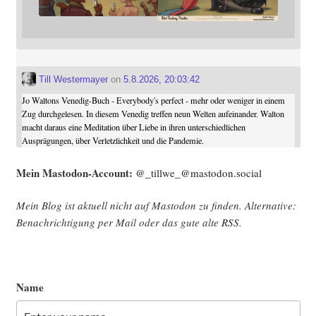
Till Westermayer
on
5.8.2026, 20:03:42
Jo Waltons Venedig-Buch - Everybody's perfect - mehr oder weniger in einem
Zug durchgelesen. In diesem Venedig treffen neun Welten aufeinander. Walton
macht daraus eine Meditation über Liebe in ihren unterschiedlichen
Ausprägungen, über Verletzlichkeit und die Pandemie.
Mein Mast­o­don-Account:
@_tillwe_@mastodon.social
Mein Blog ist aktu­ell nicht auf Mast­o­don zu fin­den. Alter­na­ti­ve:
Benach­rich­ti­gung per Mail oder das gute alte
RSS
.
Name