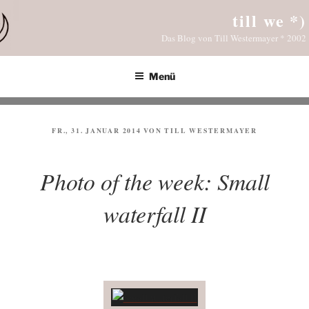
Zum
till we *)
Inhalt
Das Blog von Till Westermayer * 2002
springen
Menü
VERÖFFENTLICHT
FR., 31. JANUAR 2014
VON
TILL WESTERMAYER
AM
Photo of the week: Small
waterfall II