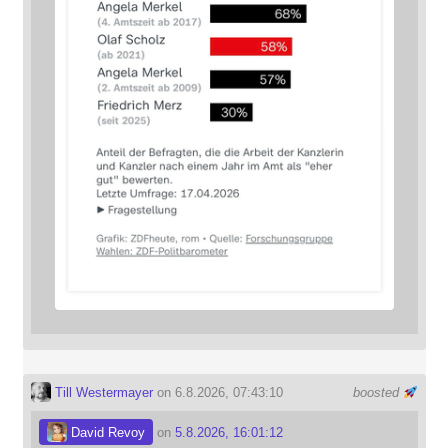
Till Westermayer
on 6.8.2026, 07:43:10
boosted
David Revoy
on
5.8.2026, 16:01:12