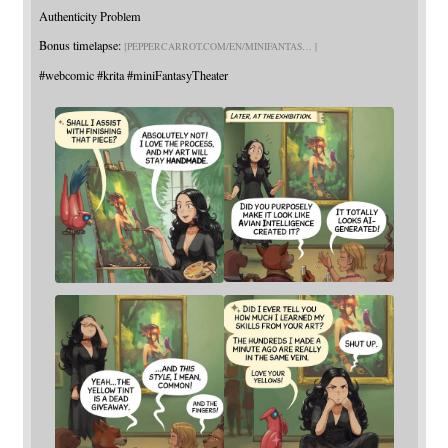
Authenticity Problem
Bonus timelapse:
PEPPERCARROT.COM/EN/MINIFANTAS
#
webcomic
#
krita
#
miniFantasyTheater