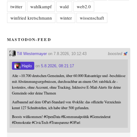
twitter
wahlkampf
wald
web2.0
winfried kretschmann
winter
wissenschaft
MASTODON-FEED
Till Westermayer
on 7.8.2026, 10:12:43
boosted
Haplo
on
5.8.2026, 08:21:17
Alle ~10.700 deutschen Gemeinden, über 60.000 Ratsanträge und -beschlüsse
mit Abstimmungsergebnissen, durchsuchbar an einem Ort: ratsblick.de -
kostenlos, ohne Account, ohne Tracking, Inklusive E-Mail-Alerts für deine
Gemeinde oder deine Themen
Aufbauend auf dem OParl-Standard von
@
okfde
: das offizielle Verzeichnis
kennt 127 Schnittstellen, ich habe über 500 gefunden.
Boosts willkommen!
#
OpenData
#
Kommunalpolitik
#
Gemeinderat
#
Demokratie
#
CivicTech
#
Transparenz
#
OParl