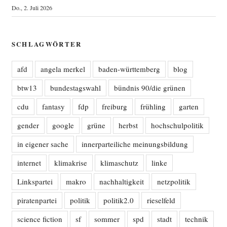
Do., 2. Juli 2026
SCHLAGWÖRTER
afd
angela merkel
baden-württemberg
blog
btw13
bundestagswahl
bündnis 90/die grünen
cdu
fantasy
fdp
freiburg
frühling
garten
gender
google
grüne
herbst
hochschulpolitik
in eigener sache
innerparteiliche meinungsbildung
internet
klimakrise
klimaschutz
linke
Linkspartei
makro
nachhaltigkeit
netzpolitik
piratenpartei
politik
politik2.0
rieselfeld
science fiction
sf
sommer
spd
stadt
technik