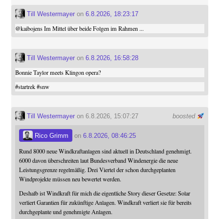
Till Westermayer
on
6.8.2026, 18:23:17
@
kaibojens
Im Mittel über beide Folgen im Rahmen ...
Till Westermayer
on
6.8.2026, 16:58:28
Bonnie Taylor meets Klingon opera?
#
startrek
#
snw
Till Westermayer
on 6.8.2026, 15:07:27
boosted
Rico Grimm
on
6.8.2026, 08:46:25
Rund 8000 neue Windkraftanlagen sind aktuell in Deutschland genehmigt.
6000 davon überschreiten laut Bundesverband Windenergie die neue
Leistungsgrenze regelmäßig. Drei Viertel der schon durchgeplanten
Windprojekte müssen neu bewertet werden.
Deshalb ist Windkraft für mich die eigentliche Story dieser Gesetze: Solar
verliert Garantien für zukünftige Anlagen. Windkraft verliert sie für bereits
durchgeplante und genehmigte Anlagen.