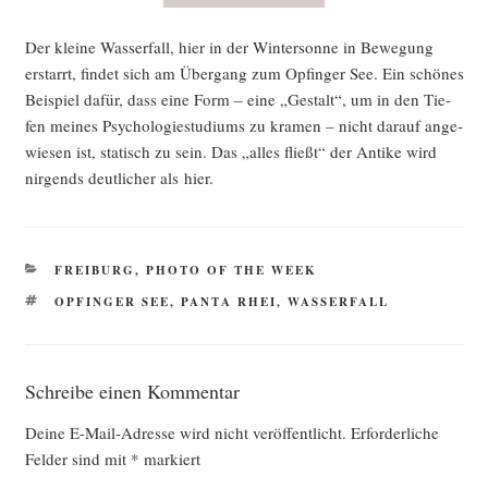
Der klei­ne Was­ser­fall, hier in der Win­ter­son­ne in Bewe­gung
erstarrt, fin­det sich am Über­gang zum Opfin­ger See. Ein schö­nes
Bei­spiel dafür, dass eine Form – eine „Gestalt“, um in den Tie­
fen mei­nes Psy­cho­lo­gie­stu­di­ums zu kra­men – nicht dar­auf ange­
wie­sen ist, sta­tisch zu sein. Das „alles fließt“ der Anti­ke wird
nir­gends deut­li­cher als hier.
KATEGORIEN
FREIBURG
,
PHOTO OF THE WEEK
SCHLAGWÖRTER
OPFINGER SEE
,
PANTA RHEI
,
WASSERFALL
Schreibe einen Kommentar
Deine E-Mail-Adresse wird nicht veröffentlicht.
Erforderliche
Felder sind mit
*
markiert