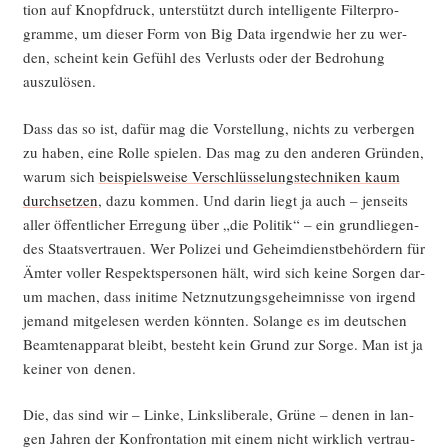
ti­on auf Knopf­druck, unter­stützt durch intel­li­gen­te Fil­ter­pro­
gram­me, um die­ser Form von Big Data irgend­wie her zu wer­
den, scheint kein Gefühl des Ver­lusts oder der Bedro­hung
auszulösen.
Dass das so ist, dafür mag die Vor­stel­lung, nichts zu ver­ber­gen
zu haben, eine Rol­le spie­len. Das mag zu den ande­ren Grün­den,
war­um sich
bei­spiels­wei­se Ver­schlüs­se­lungs­tech­ni­ken kaum
durch­set­zen
, dazu kom­men. Und dar­in liegt ja auch – jen­seits
aller öffent­li­cher Erre­gung über „die Poli­tik“ – ein grund­lie­gen­
des Staats­ver­trau­en. Wer Poli­zei und Geheim­dienst­be­hör­dern für
Ämter vol­ler Respekts­per­so­nen hält, wird sich kei­ne Sor­gen dar­
um machen, dass ini­ti­me Netz­nut­zungs­ge­heim­nis­se von irgend
jemand mit­ge­le­sen wer­den könn­ten. Solan­ge es im deut­schen
Beam­ten­ap­pa­rat bleibt, besteht kein Grund zur Sor­ge. Man ist ja
kei­ner von denen.
Die, das sind wir – Lin­ke, Links­li­be­ra­le, Grü­ne – denen in lan­
gen Jah­ren der Kon­fron­ta­ti­on mit einem nicht wirk­lich ver­trau­