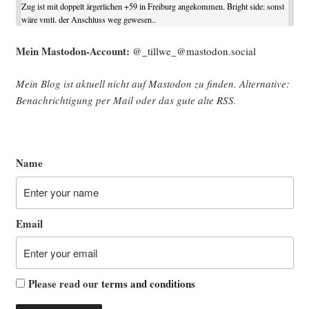
Zug ist mit doppelt ärgerlichen +59 in Freiburg angekommen. Bright side: sonst
wäre vmtl. der Anschluss weg gewesen..
Mein Mast­o­don-Account:
@_tillwe_@mastodon.social
Mein Blog ist aktu­ell nicht auf Mast­o­don zu fin­den. Alter­na­ti­ve:
Benach­rich­ti­gung per Mail oder das gute alte
RSS
.
Name
Email
Please read our
terms and conditions