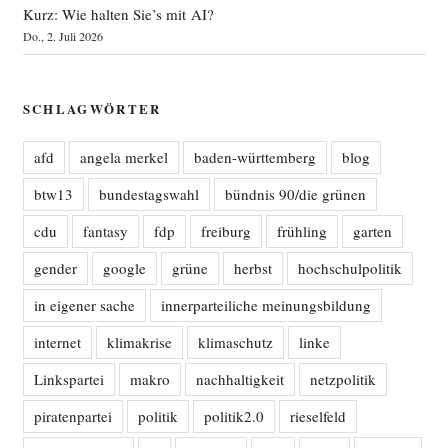
Kurz: Wie halten Sie’s mit AI?
Do., 2. Juli 2026
SCHLAGWÖRTER
afd
angela merkel
baden-württemberg
blog
btw13
bundestagswahl
bündnis 90/die grünen
cdu
fantasy
fdp
freiburg
frühling
garten
gender
google
grüne
herbst
hochschulpolitik
in eigener sache
innerparteiliche meinungsbildung
internet
klimakrise
klimaschutz
linke
Linkspartei
makro
nachhaltigkeit
netzpolitik
piratenpartei
politik
politik2.0
rieselfeld