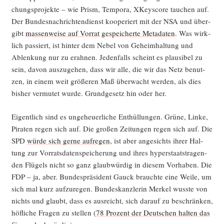
chungs­pro­jek­te – wie Prism, Tem­po­ra, XKeyscore tau­chen auf.
Der Bun­des­nach­rich­ten­dienst koope­riert mit der NSA und über­
gibt
mas­sen­wei­se auf Vor­rat gespei­cher­te Meta­da­ten
. Was wirk­
lich pas­siert, ist hin­ter dem Nebel von Geheim­hal­tung und
Ablen­kung nur zu erah­nen. Jeden­falls scheint es plau­si­bel zu
sein, davon aus­zu­ge­hen, dass wir alle, die wir das Netz benut­
zen, in einem weit grö­ße­ren Maß über­wacht wer­den, als dies
bis­her ver­mu­tet wur­de. Grund­ge­setz hin oder her.
Eigent­lich sind es unge­heu­er­li­che Ent­hül­lun­gen. Grü­ne, Lin­ke,
Pira­ten regen sich auf. Die gro­ßen Zei­tun­gen regen sich auf. Die
SPD
wür­de sich ger­ne auf­re­gen
, ist aber ange­sichts ihrer Hal­
tung zur Vor­rats­da­ten­spei­che­rung und ihres hyper­staats­tra­gen­
den Flü­gels nicht so ganz glaub­wür­dig in die­sem Vor­ha­ben. Die
FDP – ja, aber. Bun­des­prä­si­dent Gauck brauch­te eine Wei­le, um
sich mal kurz auf­zu­re­gen. Bun­des­kanz­le­rin Mer­kel wuss­te von
nichts und glaubt, dass es aus­reicht, sich dar­auf zu beschrän­ken,
höf­li­che Fra­gen zu stel­len (
78 Pro­zent der Deut­schen hal­ten das