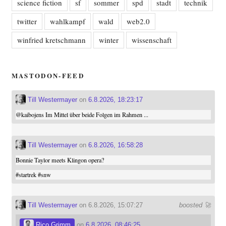
science fiction
sf
sommer
spd
stadt
technik
twitter
wahlkampf
wald
web2.0
winfried kretschmann
winter
wissenschaft
MASTODON-FEED
Till Westermayer
on
6.8.2026, 18:23:17
@
kaibojens
Im Mittel über beide Folgen im Rahmen ...
Till Westermayer
on
6.8.2026, 16:58:28
Bonnie Taylor meets Klingon opera?
#
startrek
#
snw
Till Westermayer
on 6.8.2026, 15:07:27
boosted 🚀
Rico Grimm
on
6.8.2026, 08:46:25