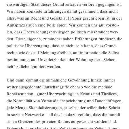
ens­wür­di­gen Staat die­ses Grund­ver­trau­en ver­lo­ren gegan­gen ist.
Wir haben kon­kre­te Erfah­run­gen damit gesam­melt, dass nicht
alles, was an Recht und Gesetz auf Papier geschrie­ben ist, in der
Amts­pra­xis auch eine Rol­le spielt. Wir kön­nen uns gut vor­stel­
len, dass Über­wa­chungs­pri­vi­le­gi­en poli­tisch miss­braucht wer­
den. Die­se eige­nen, zumin­dest nahen Erfah­run­gen fun­die­ren die
poli­ti­sche Über­zeu­gung, dass es nicht sein kann, dass Grund­
rech­te wie das auf Mei­nungs­frei­heit, auf infor­ma­tio­nel­le Selbst­
be­stim­mung, auf Unver­letz­bar­keit der Woh­nung der „Sicher­
heit“ zulie­be igno­riert werden.
Und dann kommt die all­mäh­li­che Gewöh­nung hin­zu: Immer
wei­ter aus­ge­dehn­te Lausch­an­grif­fe eben­so wie die media­le
Reprä­sen­ta­ti­on „guter Über­wa­chung“ in Kri­mis und Thril­lern,
die Nor­ma­li­tät von Vor­rats­da­ten­spei­che­rung und Daten­ab­fra­gen,
jede Men­ge Skan­da­li­sie­run­gen, ja selbst der wil­lent­li­che Schritt
in sozia­le Netz­wer­ke – all das hat dazu geführt, dass die mora­li­
schen Gren­zen des pri­va­ten Raums auf­ge­weicht wor­den sind.
Daten­schutz erscheint oft als Relikt ver­gan­ge­ner Zei­ten. Zuge­