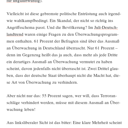
für unglaub­wür­dig
).
Viel­leicht ist die­se gebrems­te poli­ti­sche Ent­rüs­tung auch irgend­
wie wahl­kampf­be­dingt. Ein Skan­dal, der nicht so rich­tig ins
Angriffs­sche­ma passt. Und die Bevöl­ke­rung? Im
Juli-Deutsch­
land­trend
waren eini­ge Fra­gen zu den Über­wa­chungs­pro­gram­
men ent­hal­ten. 61 Pro­zent der Befrag­ten sind über das Aus­maß
an Über­wa­chung in Deutsch­land über­rascht. Nur 61 Pro­zent –
denn im Gegen­zug heißt das ja auch, dass mehr als jede Drit­te
ein der­ar­ti­ges Aus­maß an Über­wa­chung ver­mu­tet zu haben
scheint, davon jeden­falls nicht über­rascht ist. Zwei Drit­tel glau­
ben, dass der deut­sche Staat über­haupt nicht die Macht hat, die­
se Art von Über­wa­chung zu verhindern.
Aber nicht nur das: 55 Pro­zent sagen, wer will, dass Ter­ror­an­
schlä­ge ver­hin­dert wer­den, müs­se mit die­sem Aus­maß an Über­
wa­chung leben!
Aus links­li­be­ra­ler Sicht ist das bit­ter: Eine kla­re Mehr­heit scheint