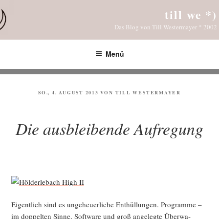
Zum
till we *)
Inhalt
Das Blog von Till Westermayer * 2002
springen
Menü
VERÖFFENTLICHT
SO., 4. AUGUST 2013
VON
TILL WESTERMAYER
AM
Die ausbleibende Aufregung
Eigent­lich sind es unge­heu­er­li­che Ent­hül­lun­gen. Pro­gram­me –
im dop­pel­ten Sin­ne, Soft­ware und groß ange­leg­te Über­wa­