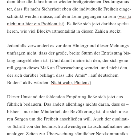
dem über die Jah­re immer wie­der breit­ge­tre­te­nen Deu­tungs­mus­
ter, dass für mehr Sicher­heit eben die indi­vi­du­el­le Frei­heit ein­ge­
schränkt wer­den müs­se, auf dem Leim gegan­gen zu sein (
was ja
nicht nur hier ein Pro­blem ist
). Es lie­ße sich jetzt dar­über spe­ku­
lie­ren, wie viel Block­wart­ment­a­li­tät in die­sen Zah­len steckt.
Jeden­falls ver­wun­dert es vor dem Hin­ter­grund die­ser Mei­nungs­
um­fra­gen nicht, dass der gro­ße, brei­te Sturm der Ent­rüs­tung bis­
lang aus­ge­blie­ben ist. (Und damit mei­ne ich den, der sich gene­
rell gegen die­ses Maß an Über­wa­chung wen­det, und nicht den,
der sich dar­über beklagt, dass „die Amis“ „auf deut­schem
Boden“ aktiv wür­den.
Nicht wahr, Pira­ten?
)
Die­ser Umstand der feh­len­den Empö­rung lie­ße sich jetzt aus­
führ­lich bedau­ern. Das ändert aller­dings nichts dar­an, dass es –
bis­her – nur eine Min­der­heit der Bevöl­ke­rung ist, die sich unse­
ren Sor­gen um die Frei­heit anschlie­ßen will. Auch der qua­li­ta­ti­
ve Schritt von der tech­nisch auf­wen­di­gen Lausch­maß­nah­me aus
ana­lo­gen Zei­ten zur Über­wa­chung sämt­li­cher Netz­kom­mu­ni­ka­