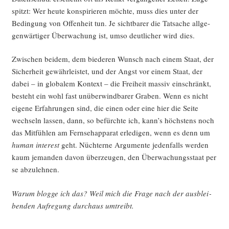
spitzt: Wer heu­te kon­spi­rie­ren möch­te, muss dies unter der
Bedin­gung von Offen­heit tun. Je sicht­ba­rer die Tat­sa­che all­ge­
gen­wär­ti­ger Über­wa­chung ist, umso deut­li­cher wird dies.
Zwi­schen bei­dem, dem bie­de­ren Wunsch nach einem Staat, der
Sicher­heit gewähr­leis­tet, und der Angst vor einem Staat, der
dabei – in glo­ba­lem Kon­text – die Frei­heit mas­siv ein­schränkt,
besteht ein wohl fast unüber­wind­ba­rer Gra­ben. Wenn es nicht
eige­ne Erfah­run­gen sind, die einen oder eine hier die Sei­te
wech­seln las­sen, dann, so befürch­te ich, kann’s höchs­tens noch
das Mit­füh­len am Fern­seh­ap­pa­rat erle­di­gen, wenn es denn um
human inte­rest
geht. Nüch­ter­ne Argu­men­te jeden­falls wer­den
kaum jeman­den davon über­zeu­gen, den Über­wa­chungs­staat per
se abzulehnen.
War­um blog­ge ich das? Weil mich die Fra­ge nach der aus­blei­
ben­den Auf­re­gung durch­aus umtreibt.