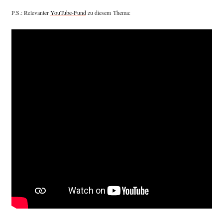
P.S.: Rele­van­ter
You­Tube-Fund
zu die­sem Thema: