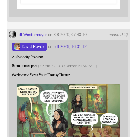
Till Westermayer
on 6.8.2026, 07:43:10
boosted 🚀
David Revoy
on
5.8.2026, 16:01:12
Authenticity Problem
Bonus timelapse:
PEPPERCARROT.COM/EN/MINIFANTAS
#
webcomic
#
krita
#
miniFantasyTheater