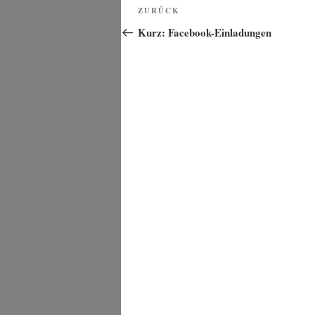
Beitragsnavigation
Vorheriger
ZURÜCK
Beitrag
Kurz: Facebook-Einladungen