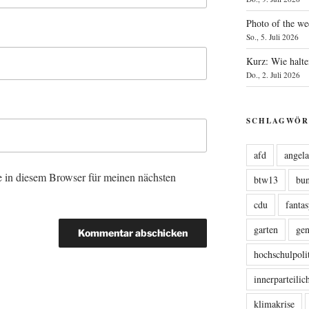
Photo of the we
So., 5. Juli 2026
Kurz: Wie halte
Do., 2. Juli 2026
SCHLAGWÖR
afd
angel
 in diesem Browser für meinen nächsten
btw13
bu
cdu
fanta
garten
ge
hochschulpoli
innerparteili
klimakrise