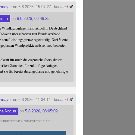
ermayer
on 6.8.2026, 15:07:27
boosted
rimm
on
6.8.2026, 08:46:25
 Windkraftanlagen sind aktuell in Deutschland
0 davon überschreiten laut Bundesverband
 neue Leistungsgrenze regelmäßig. Drei Viertel
hgeplanten Windprojekte müssen neu bewertet
dkraft für mich die eigentliche Story dieser
verliert Garantien für zukünftige Anlagen.
ert sie für bereits durchgeplante und genehmigte
ermayer
on 6.8.2026, 11:34:14
boosted
na Nocun
on
5.8.2026, 08:05:09
DFHEUTE.DE/POLITIK/DEUTSCHLAN