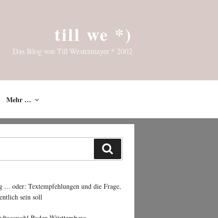
till we *)
Das Blog von Till Westermayer * 2002
Mehr …
Suchen
g ... oder: Textempfehlungen und die Frage,
entlich sein soll
ndtagswahl Baden-Württemberg