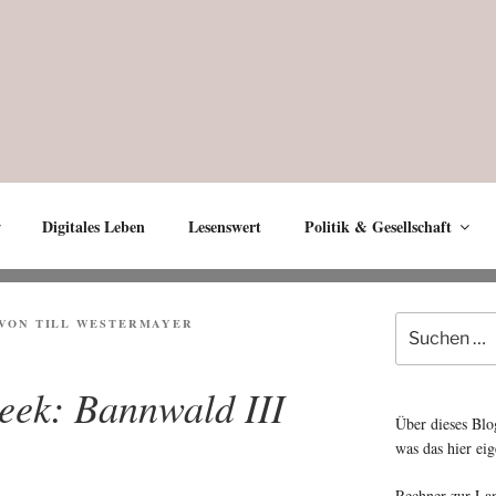
Digitales Leben
Lesenswert
Politik & Gesellschaft
Suche
VON
TILL WESTERMAYER
nach:
week: Bannwald III
Über dieses Blo
was das hier eig
Rechner zur La