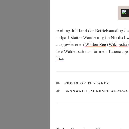
Anfang Juli fand der Betriebs­aus­flug d
nal­park statt – Wan­de­rung im Nord­sch
aus­ge­wie­se­nen
Wil­den See
(
Wiki­pe­dia
te­te Wäl­der sah das für mein Lai­en­au­ge
hier.
KATEGORIEN
PHOTO OF THE WEEK
SCHLAGWÖRTER
BANNWALD
,
NORDSCHWARZWA