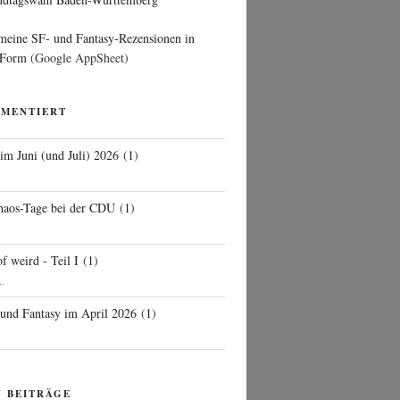
 meine SF- und Fantasy-Rezensionen in
 Form
(Google AppSheet)
MMENTIERT
 im Juni (und Juli) 2026
(
1
)
d
haos-Tage bei der CDU
(
1
)
f weird - Teil I
(
1
)
..
 und Fantasy im April 2026
(
1
)
N BEITRÄGE