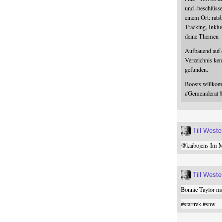
und -beschlüss
einem Ort: rats
Tracking, Inklu
deine Themen
Aufbauend auf
Verzeichnis ken
gefunden.
Boosts willk
#
Gemeinderat
Till West
@
kaibojens
Im Mi
Till West
Bonnie Taylor me
#
startrek
#
snw