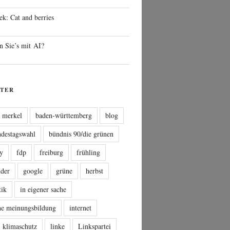
ek: Cat and berries
n Sie’s mit AI?
TER
a merkel
baden-württemberg
blog
ndestagswahl
bündnis 90/die grünen
sy
fdp
freiburg
frühling
nder
google
grüne
herbst
tik
in eigener sache
che meinungsbildung
internet
klimaschutz
linke
Linkspartei