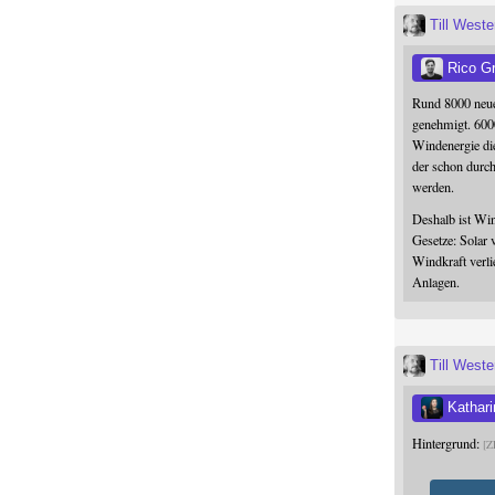
Till West
Rico G
Rund 8000 neue
genehmigt. 600
Windenergie die
der schon durc
werden.
Deshalb ist Win
Gesetze: Solar 
Windkraft verli
Anlagen.
Till West
Kathari
Hintergrund:
Z