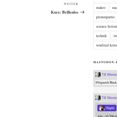
Nächster
WEITER
makro
nac
Beitrag
Kurz: Brillenlos
piratenpartei
science fictio
technik
tw
winfried kre
MASTODON-
Till West
@
fugueish
Black
Till West
Haplo
Alle ~10.700 d