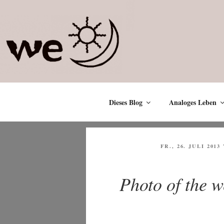
Zum
Inhalt
springen
Dieses Blog
Analoges Leben
VERÖFFENTLICHT
FR., 26. JULI 2013
AM
Photo of the 