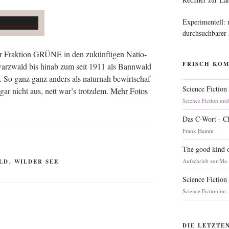
Experimentell:
durchsuchbarer
er Frak­ti­on GRÜNE in den zukünf­ti­gen Natio­
FRISCH KO
warz­wald bis hin­ab zum seit 1911 als Bann­wald
). So ganz ganz anders als natur­nah bewirt­schaf­
Science Fiction
 gar nicht aus, nett war’s trotz­dem.
Mehr Fotos
Science Fiction un
Das C-Wort - C
Frank Hamm
The good kind o
Aufschrieb zur Me.
LD
,
WILDER SEE
Science Fiction
Science Fiction im
DIE LETZTE