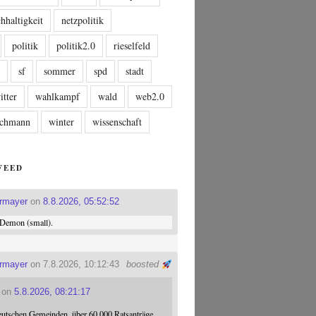
hhaltigkeit
netzpolitik
politik
politik2.0
rieselfeld
n
sf
sommer
spd
stadt
itter
wahlkampf
wald
web2.0
tschmann
winter
wissenschaft
FEED
ermayer
on
8.8.2026, 05:52:52
Demon (small).
ermayer
on 7.8.2026, 10:12:43
boosted
on
5.8.2026, 08:21:17
eutschen Gemeinden, über 60.000 Ratsanträge