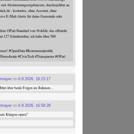
e mit Abstimmungsergebnissen, durchsuchbar an
blick.de - kostenlos, ohne Account, ohne
sive E-Mail-Alerts für deine Gemeinde oder
 dem OParl-Standard von
@
okfde
: das offizielle
nt 127 Schnittstellen, ich habe über 500
ommen!
#
OpenData
#
Kommunalpolitik
#
Demokratie
#
CivicTech
#
Transparenz
#
OParl
ermayer
on
6.8.2026, 18:23:17
ttel über beide Folgen im Rahmen ...
ermayer
on
6.8.2026, 16:58:28
ets Klingon opera?