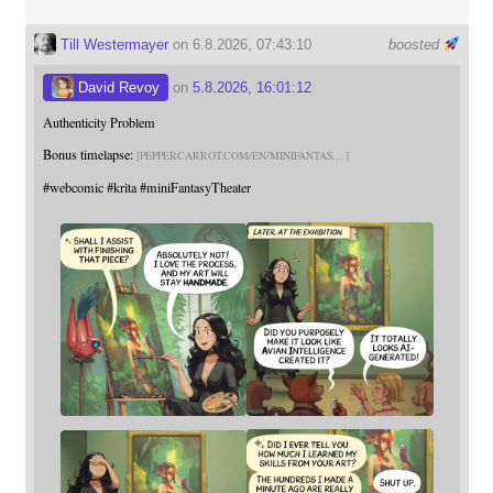
Till Westermayer
on 6.8.2026, 07:43:10
boosted
David Revoy
on
5.8.2026, 16:01:12
Authenticity Problem
Bonus timelapse:
PEPPERCARROT.COM/EN/MINIFANTAS
#
webcomic
#
krita
#
miniFantasyTheater