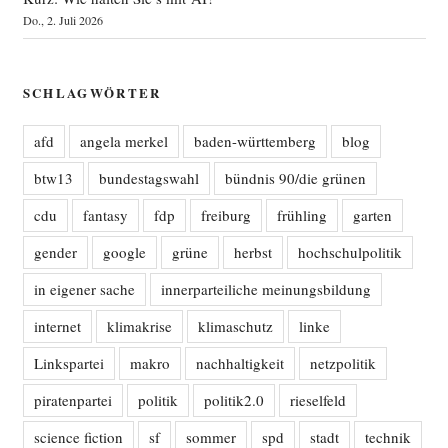
Do., 2. Juli 2026
SCHLAGWÖRTER
afd
angela merkel
baden-württemberg
blog
btw13
bundestagswahl
bündnis 90/die grünen
cdu
fantasy
fdp
freiburg
frühling
garten
gender
google
grüne
herbst
hochschulpolitik
in eigener sache
innerparteiliche meinungsbildung
internet
klimakrise
klimaschutz
linke
Linkspartei
makro
nachhaltigkeit
netzpolitik
piratenpartei
politik
politik2.0
rieselfeld
science fiction
sf
sommer
spd
stadt
technik