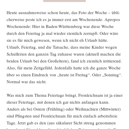
Heu­te aus­nahms­wei­se schon heu­te, das Foto der Woche – übli­
cher­wei­se pos­te ich es ja immer erst am Wochen­en­de. Apro­pos
Wochen­en­de: Hier in Baden-Würt­tem­berg war die­se Woche
durch den Fei­er­tag ja mal wie­der ziem­lich zer­rupft. Oder wäre
sie es für mich gewe­sen, wenn ich nicht eh Urlaub hät­te.
Urlaub, Fei­er­tag, und die Tat­sa­che, dass mei­ne Kin­der wegen
Schul­fe­ri­en den gan­zen Tag zuhau­se waren (aktu­ell machen die
bei­den Urlaub bei den Groß­el­tern), fand ich ziem­lich irri­tie­rend.
Also, für mein Zeit­ge­fühl. Jeden­falls hat­te ich die gan­ze Woche
über so einen Ein­druck von „heu­te ist Frei­tag“. Oder „Sonn­tag“.
Nor­mal war das nicht.
Was mich zum The­ma Fei­er­ta­ge bringt. Fron­leich­nam ist ja einer
die­ser Fei­er­ta­ge, mit denen ich gar nichts anfan­gen kann.
Anders als bei Ostern (Früh­ling) oder Weih­nach­ten (Mitt­win­ter)
sind Pfings­ten und Fron­leich­nam für mich ein­fach arbeits­freie
Tage. Jetzt gab es den (aus säku­la­rer Sicht streng genom­men