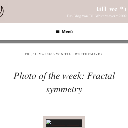
Zum
till we *)
Inhalt
Das Blog von Till Westermayer * 2002
springen
Menü
VERÖFFENTLICHT
FR., 31. MAI 2013
VON
TILL WESTERMAYER
AM
Photo of the week: Fractal
symmetry