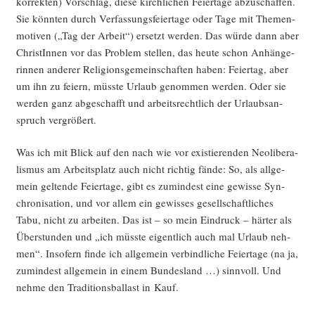
kor­rek­ten) Vor­schlag, die­se kirch­li­chen Fei­er­ta­ge abzu­schaf­fen.
Sie könn­ten durch Ver­fas­sungs­fei­er­ta­ge oder Tage mit The­men­
mo­ti­ven („Tag der Arbeit“) ersetzt wer­den. Das wür­de dann aber
Chris­tIn­nen vor das Pro­blem stel­len, das heu­te schon Anhän­ge­
rin­nen ande­rer Reli­gi­ons­ge­mein­schaf­ten haben: Fei­er­tag, aber
um ihn zu fei­ern, müss­te Urlaub genom­men wer­den. Oder sie
wer­den ganz abge­schafft und arbeits­recht­lich der Urlaubs­an­
spruch vergrößert.
Was ich mit Blick auf den nach wie vor exis­tie­ren­den Neo­li­be­ra­
lis­mus am Arbeits­platz auch nicht rich­tig fän­de: So, als all­ge­
mein gel­ten­de Fei­er­ta­ge, gibt es zumin­dest eine gewis­se Syn­
chro­ni­sa­ti­on, und vor allem ein gewis­ses gesell­schaft­li­ches
Tabu, nicht zu arbei­ten. Das ist – so mein Ein­druck – här­ter als
Über­stun­den und „ich müss­te eigent­lich auch mal Urlaub neh­
men“. Inso­fern fin­de ich all­ge­mein ver­bind­li­che Fei­er­ta­ge (na ja,
zumin­dest all­ge­mein in einem Bun­des­land …) sinn­voll. Und
neh­me den Tra­di­ti­ons­bal­last in Kauf.