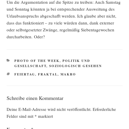
Um die Argu­men­ta­ti­on auf die Spit­ze zu trei­ben: Auch Sams­tag
und Sonn­tag könn­ten ja bei ent­spre­chen­der Aus­wei­tung des
Urlaubs­an­spruchs abge­schafft wer­den. Ich glau­be aber nicht,
dass das funk­tio­niert – zu vie­le wür­den dann, dank exter­ner
oder selbst­ge­setz­ter Zwän­ge, regel­mä­ßig Sie­ben­ta­ge­wo­chen
durch­ar­bei­ten. Oder?
KATEGORIEN
PHOTO OF THE WEEK
,
POLITIK UND
GESELLSCHAFT
,
SOZIOLOGISCH GESEHEN
SCHLAGWÖRTER
FEIERTAG
,
FRAKTAL
,
MAKRO
Schreibe einen Kommentar
Deine E-Mail-Adresse wird nicht veröffentlicht.
Erforderliche
Felder sind mit
*
markiert