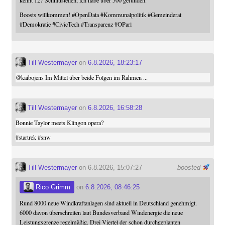
Boosts willkommen!
#
OpenData
#
Kommunalpolitik
#
Gemeinderat
#
Demokratie
#
CivicTech
#
Transparenz
#
OParl
Till Westermayer
on
6.8.2026, 18:23:17
@
kaibojens
Im Mittel über beide Folgen im Rahmen ...
Till Westermayer
on
6.8.2026, 16:58:28
Bonnie Taylor meets Klingon opera?
#
startrek
#
snw
Till Westermayer
on 6.8.2026, 15:07:27
boosted
Rico Grimm
on
6.8.2026, 08:46:25
Rund 8000 neue Windkraftanlagen sind aktuell in Deutschland genehmigt.
6000 davon überschreiten laut Bundesverband Windenergie die neue
Leistungsgrenze regelmäßig. Drei Viertel der schon durchgeplanten