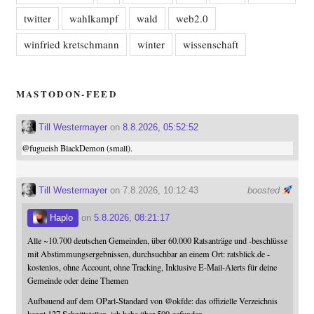
twitter
wahlkampf
wald
web2.0
winfried kretschmann
winter
wissenschaft
MASTODON-FEED
Till Westermayer
on
8.8.2026, 05:52:52
@
fugueish
BlackDemon (small).
Till Westermayer
on 7.8.2026, 10:12:43
boosted
Haplo
on
5.8.2026, 08:21:17
Alle ~10.700 deutschen Gemeinden, über 60.000 Ratsanträge und -beschlüsse
mit Abstimmungsergebnissen, durchsuchbar an einem Ort: ratsblick.de -
kostenlos, ohne Account, ohne Tracking, Inklusive E-Mail-Alerts für deine
Gemeinde oder deine Themen
Aufbauend auf dem OParl-Standard von
@
okfde
: das offizielle Verzeichnis
kennt 127 Schnittstellen, ich habe über 500 gefunden.