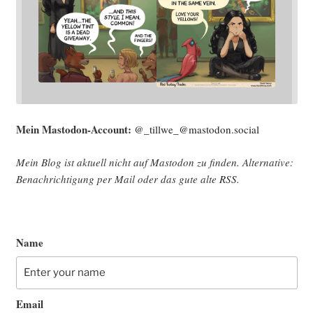
Mein Mast­o­don-Account:
@_tillwe_@mastodon.social
Mein Blog ist aktu­ell nicht auf Mast­o­don zu fin­den. Alter­na­ti­ve:
Benach­rich­ti­gung per Mail oder das gute alte
RSS
.
Name
Email