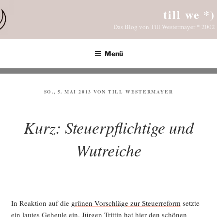
Zum
till we *)
Inhalt
Das Blog von Till Westermayer * 2002
springen
Menü
VERÖFFENTLICHT
SO., 5. MAI 2013
VON
TILL WESTERMAYER
AM
Kurz: Steuerpflichtige und
Wutreiche
In Reak­ti­on auf die
grü­nen Vor­schlä­ge zur Steu­er­re­form
setz­te
ein lau­tes Geheu­le ein. Jür­gen Trit­tin hat hier den schö­nen