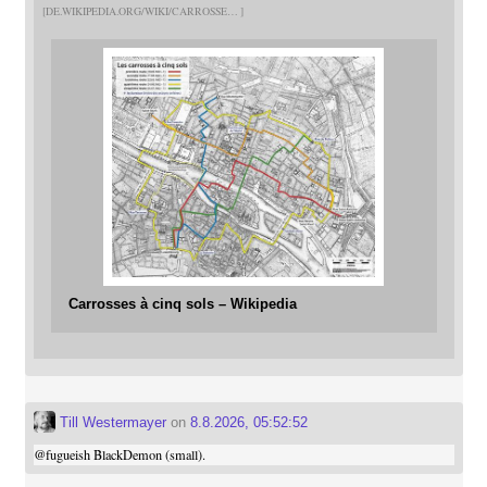
DE.WIKIPEDIA.ORG/WIKI/CARROSSE
Carrosses à cinq sols – Wikipedia
Till Westermayer
on
8.8.2026, 05:52:52
@
fugueish
BlackDemon (small).