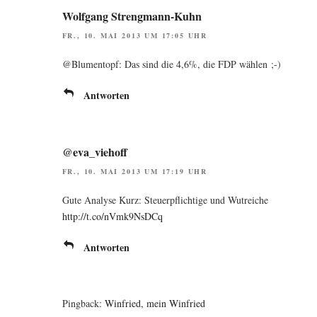
Wolfgang Strengmann-Kuhn
FR., 10. MAI 2013 UM 17:05 UHR
@Blumentopf: Das sind die 4,6%, die FDP wählen ;-)
Antworten
@eva_viehoff
FR., 10. MAI 2013 UM 17:19 UHR
Gute Ana­ly­se Kurz: Steu­er­pflich­ti­ge und Wut­rei­che
http://t.co/nVmk9NsDCq
Antworten
Pingback:
Winfried, mein Winfried