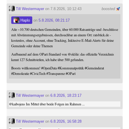
Till Westermayer
on 7.8.2026, 10:12:43
boosted
Haplo
on
5.8.2026, 08:21:17
Alle ~10.700 deutschen Gemeinden, über 60.000 Ratsanträge und -beschlüsse
mit Abstimmungsergebnissen, durchsuchbar an einem Ort: ratsblick.de -
kostenlos, ohne Account, ohne Tracking, Inklusive E-Mail-Alerts für deine
Gemeinde oder deine Themen
Aufbauend auf dem OParl-Standard von
@
okfde
: das offizielle Verzeichnis
kennt 127 Schnittstellen, ich habe über 500 gefunden.
Boosts willkommen!
#
OpenData
#
Kommunalpolitik
#
Gemeinderat
#
Demokratie
#
CivicTech
#
Transparenz
#
OParl
Till Westermayer
on
6.8.2026, 18:23:17
@
kaibojens
Im Mittel über beide Folgen im Rahmen ...
Till Westermayer
on
6.8.2026, 16:58:28