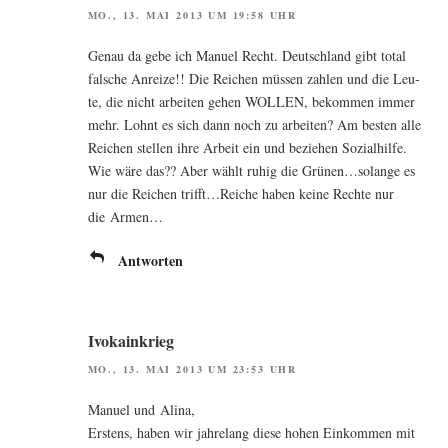
MO., 13. MAI 2013 UM 19:58 UHR
Genau da gebe ich Manu­el Recht. Deutsch­land gibt total
fal­sche Anrei­ze!! Die Rei­chen müs­sen zah­len und die Leu­
te, die nicht arbei­ten gehen WOLLEN, bekom­men immer
mehr. Lohnt es sich dann noch zu arbei­ten? Am bes­ten alle
Rei­chen stel­len ihre Arbeit ein und bezie­hen Sozi­al­hil­fe.
Wie wäre das?? Aber wählt ruhig die Grünen…solange es
nur die Rei­chen trifft…Reiche haben kei­ne Rech­te nur
die Armen…
Antworten
Ivokainkrieg
MO., 13. MAI 2013 UM 23:53 UHR
Manu­el und Alina,
Ers­tens, haben wir jah­re­lang die­se hohen Ein­kom­men mit