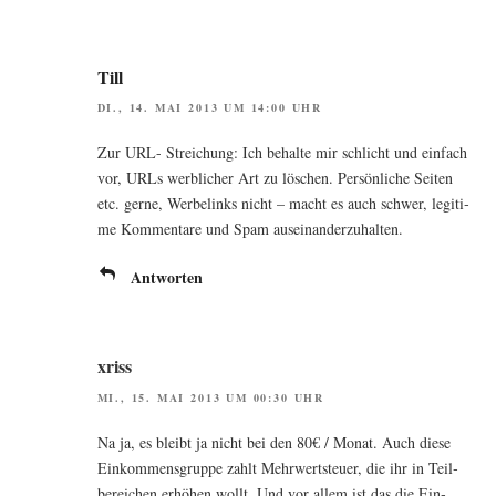
Till
DI., 14. MAI 2013 UM 14:00 UHR
Zur URL- Strei­chung: Ich behal­te mir schlicht und ein­fach
vor, URLs werb­li­cher Art zu löschen. Per­sön­li­che Sei­ten
etc. ger­ne, Wer­be­links nicht – macht es auch schwer, legi­ti­
me Kom­men­ta­re und Spam auseinanderzuhalten.
Antworten
xriss
MI., 15. MAI 2013 UM 00:30 UHR
Na ja, es bleibt ja nicht bei den 80€ / Monat. Auch die­se
Ein­kom­mens­grup­pe zahlt Mehr­wert­steu­er, die ihr in Teil­
be­rei­chen erhö­hen wollt. Und vor allem ist das die Ein­