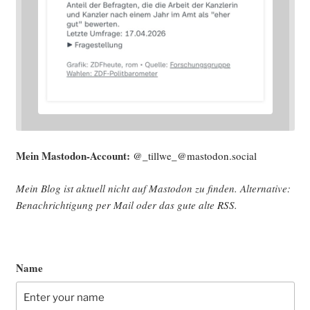
Mein Mast­o­don-Account:
@_tillwe_@mastodon.social
Mein Blog ist aktu­ell nicht auf Mast­o­don zu fin­den. Alter­na­ti­ve:
Benach­rich­ti­gung per Mail oder das gute alte
RSS
.
Name