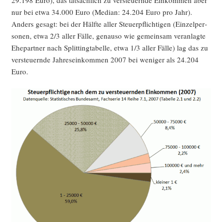
nur bei etwa 34.000 Euro (Medi­an: 24.204 Euro pro Jahr).
Anders gesagt: bei der Hälf­te aller Steu­er­pflich­ti­gen (Ein­zel­per­
so­nen, etwa 2/3 aller Fäl­le, genau­so wie gemein­sam ver­an­lag­te
Ehe­part­ner nach Split­ting­ta­bel­le, etwa 1/3 aller Fäl­le) lag das zu
ver­steu­ern­de Jah­res­ein­kom­men 2007 bei weni­ger als 24.204
Euro.