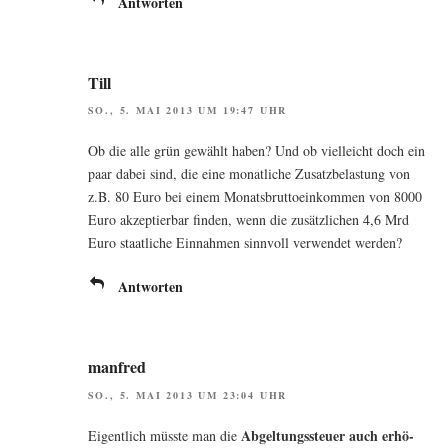
Antworten
Till
SO., 5. MAI 2013 UM 19:47 UHR
Ob die alle grün gewählt haben? Und ob viel­leicht doch ein
paar dabei sind, die eine monat­li­che Zusatz­be­las­tung von
z.B. 80 Euro bei einem Monats­brut­to­ein­kom­men von 8000
Euro akzep­tier­bar fin­den, wenn die zusätz­li­chen 4,6 Mrd
Euro staat­li­che Ein­nah­men sinn­voll ver­wen­det werden?
Antworten
manfred
SO., 5. MAI 2013 UM 23:04 UHR
Abgel­tungs­steu­er auch erhö­
Eigent­lich müss­te man die