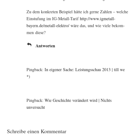
Zu dem kon­kre­ten Bei­spiel hät­te ich ger­ne Zah­len – wel­che
Ein­stu­fung im IG-Metall-Tarif
http://www.igmetall-
bayern.de/metall-elektro/
wäre das, und wie vie­le bekom­
men diese?
Antworten
Pingback:
In eigener Sache: Leistungsschau 2013 | till we
*)
Pingback:
Wie Geschichte verändert wird | Nichts
unversucht
Schreibe einen Kommentar