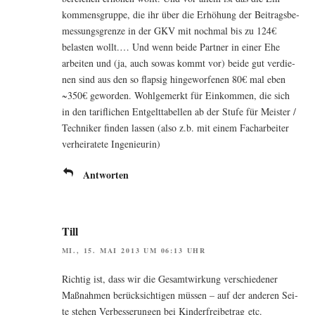
kom­mens­grup­pe, die ihr über die Erhö­hung der Bei­trags­be­
mes­sungs­gren­ze in der GKV mit noch­mal bis zu 124€
belas­ten wollt.… Und wenn bei­de Part­ner in einer Ehe
arbei­ten und (ja, auch sowas kommt vor) bei­de gut ver­die­
nen sind aus den so flap­sig hin­ge­wor­fe­nen 80€ mal eben
~350€ gewor­den. Wohl­ge­merkt für Ein­kom­men, die sich
in den tarif­li­chen Ent­gelt­ta­bel­len ab der Stu­fe für Meis­ter /
Tech­ni­ker fin­den las­sen (also z.b. mit einem Fach­ar­bei­ter
ver­hei­ra­te­te Ingenieurin)
Antworten
Till
MI., 15. MAI 2013 UM 06:13 UHR
Rich­tig ist, dass wir die Gesamt­wir­kung ver­schie­de­ner
Maß­nah­men berück­sich­ti­gen müs­sen – auf der ande­ren Sei­
te ste­hen Ver­bes­se­run­gen bei Kin­der­frei­be­trag etc.