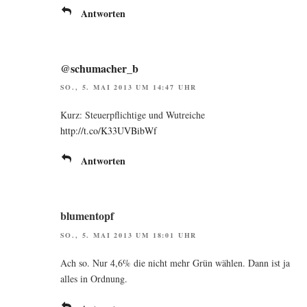
Antworten
@schumacher_b
SO., 5. MAI 2013 UM 14:47 UHR
Kurz: Steu­er­pflich­ti­ge und Wut­rei­che
http://t.co/K33UVBibWf
Antworten
blumentopf
SO., 5. MAI 2013 UM 18:01 UHR
Ach so. Nur 4,6% die nicht mehr Grün wäh­len. Dann ist ja
alles in Ordnung.