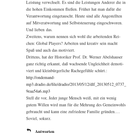
Leis­tung verwch­selt. Es sind die Leis­tun­gen Ande­rer die in
die hohen Ein­kom­men flie­ßen. Frü­her hat man dafür die
Ver­ant­wor­tung ein­ge­tauscht. Heu­te sind alle Ange­stell­ten
auf Mit­ve­r­at­wor­tung und Selbst­steue­rung ein­ge­schwo­ren.
Und lie­ben das.
Zwei­tens, war­um nen­nen sich wohl die arbei­ten­den Rei­
chen: Glo­bal Play­ers? Arbei­ten und krea­tiv sein macht
Spaß und auch das motiviert.
Drit­tens, hat der His­to­ri­ker Prof. Dr. Wer­ner Abels­hau­ser
ganz rich­tig erkannt, daß wach­sen­de Ungleich­heit demo­ti­
viert und klein­bür­ger­li­che Rache­ge­füh­le schürt.:
http://ondemand-
mp3.dradio.de/file/dradio/2013/05/12/dlf_20130512_0737_
9eaa54a6.mp3
Stell dir vor, Jeder jun­ge Mensch weiß, mit ein wenig
gutem Wil­len wird man für die Meh­rung des Gemein­wohls
gebraucht und kann eine zufrie­de­ne Fami­lie gründen.…
Soviel, sokurz.
Antworten