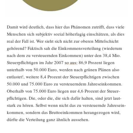
Damit wird deut­lich, dass hier das Phä­no­men zutrifft, dass vie­le
Men­schen sich sub­jek­tiv sozi­al höher­la­gig ein­schät­zen, als dies
real der Fall ist. Wer sieht sich nicht zur obe­ren Mit­tel­schicht
gehö­rend? Fak­tisch sah die Ein­kom­mens­ver­tei­lung (wie­der­um
nach dem zu ver­steu­ern­den Ein­kom­men) unter den 38,4 Mio.
Steu­er­pflich­ti­gen im Jahr 2007
so aus:
86,9 Pro­zent lie­gen
unter­halb von 50.000 Euro, wer­den nach grü­nen Plä­nen also
ent­las­tet!, wei­te­re 8,4 Pro­zent der Steu­er­pflich­ti­gen zwi­schen
50.000 und 75.000 Euro zu ver­steu­ern­dem Jah­res­ein­kom­men.
Ober­halb von 75.000 Euro lie­gen nur 4,6 Pro­zent der Steu­er­
pflich­ti­gen. Die, oder die, die sich dafür hal­ten, sind jetzt laut­
stark zu hören. Selbst wenn nicht das zu ver­steu­ern­de Jah­res­ein­
kom­men, son­dern das Brut­to­ein­kom­men her­an­ge­zo­gen wird,
dürf­te die Ver­tei­lung ganz ähn­lich aussehen.