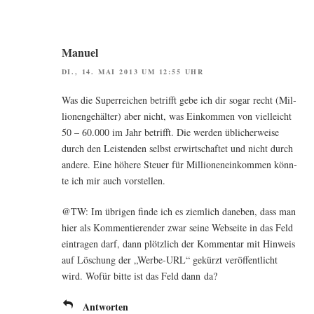
Manuel
DI., 14. MAI 2013 UM 12:55 UHR
Was die Super­rei­chen betrifft gebe ich dir sogar recht (Mil­
lio­nen­ge­häl­ter) aber nicht, was Ein­kom­men von viel­leicht
50 – 60.000 im Jahr betrifft. Die wer­den übli­cher­wei­se
durch den Leis­ten­den selbst erwirt­schaf­tet und nicht durch
ande­re. Eine höhe­re Steu­er für Mil­lio­nen­ein­kom­men könn­
te ich mir auch vorstellen.
@TW: Im übri­gen fin­de ich es ziem­lich dane­ben, dass man
hier als Kom­men­tie­ren­der zwar sei­ne Web­sei­te in das Feld
ein­tra­gen darf, dann plötz­lich der Kom­men­tar mit Hin­weis
auf Löschung der „Wer­be-URL“ gekürzt ver­öf­fent­licht
wird. Wofür bit­te ist das Feld dann da?
Antworten