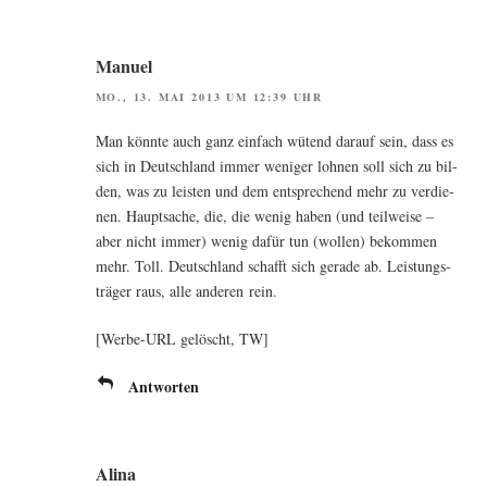
Manuel
MO., 13. MAI 2013 UM 12:39 UHR
Man könn­te auch ganz ein­fach wütend dar­auf sein, dass es
sich in Deutsch­land immer weni­ger loh­nen soll sich zu bil­
den, was zu leis­ten und dem ent­spre­chend mehr zu ver­die­
nen. Haupt­sa­che, die, die wenig haben (und teil­wei­se –
aber nicht immer) wenig dafür tun (wol­len) bekom­men
mehr. Toll. Deutsch­land schafft sich gera­de ab. Leis­tungs­
trä­ger raus, alle ande­ren rein.
[Wer­be-URL gelöscht, TW]
Antworten
Alina