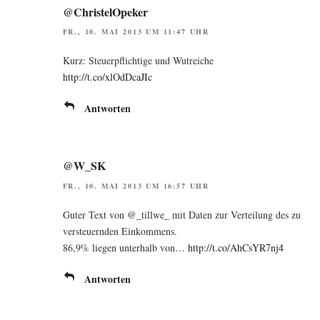
@ChristelOpeker
FR., 10. MAI 2013 UM 11:47 UHR
Kurz: Steu­er­pflich­ti­ge und Wut­rei­che
http://t.co/xlOdDcaJIc
Antworten
@W_SK
FR., 10. MAI 2013 UM 16:57 UHR
Guter Text von @_tillwe_ mit Daten zur Ver­tei­lung des zu
ver­steu­ern­den Einkommens.
86,9% lie­gen unter­halb von…
http://t.co/AhCsYR7nj4
Antworten