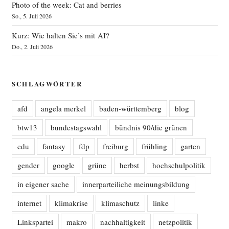
Photo of the week: Cat and berries
So., 5. Juli 2026
Kurz: Wie halten Sie’s mit AI?
Do., 2. Juli 2026
SCHLAGWÖRTER
afd
angela merkel
baden-württemberg
blog
btw13
bundestagswahl
bündnis 90/die grünen
cdu
fantasy
fdp
freiburg
frühling
garten
gender
google
grüne
herbst
hochschulpolitik
in eigener sache
innerparteiliche meinungsbildung
internet
klimakrise
klimaschutz
linke
Linkspartei
makro
nachhaltigkeit
netzpolitik