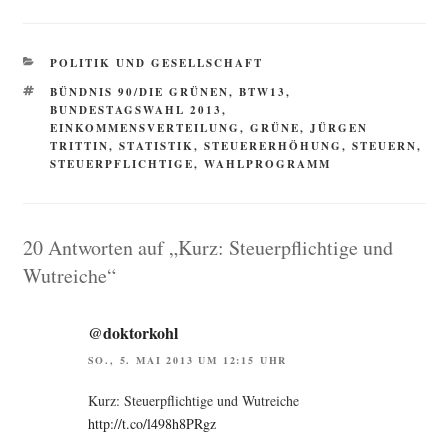
KATEGORIEN
POLITIK UND GESELLSCHAFT
SCHLAGWÖRTER
BÜNDNIS 90/DIE GRÜNEN
,
BTW13
,
BUNDESTAGSWAHL 2013
,
EINKOMMENSVERTEILUNG
,
GRÜNE
,
JÜRGEN
TRITTIN
,
STATISTIK
,
STEUERERHÖHUNG
,
STEUERN
,
STEUERPFLICHTIGE
,
WAHLPROGRAMM
20 Antworten auf „Kurz: Steuerpflichtige und
Wutreiche“
@doktorkohl
SO., 5. MAI 2013 UM 12:15 UHR
Kurz: Steu­er­pflich­ti­ge und Wut­rei­che
http://t.co/l498h8PRgz