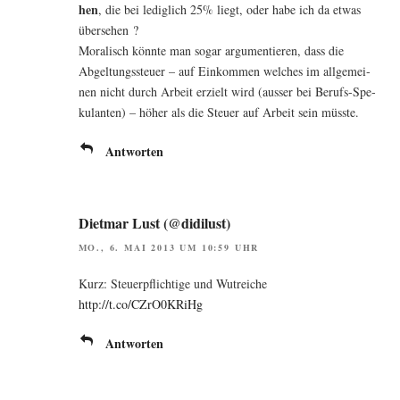
hen
, die bei ledig­lich 25% liegt, oder habe ich da etwas
übersehen ?
Mora­lisch könn­te man sogar argu­men­tie­ren, dass die
Abgel­tungs­steu­er – auf Ein­kom­men wel­ches im all­ge­mei­
nen nicht durch Arbeit erzielt wird (aus­ser bei Berufs-Spe­
ku­lan­ten) – höher als die Steu­er auf Arbeit sein müsste.
Antworten
Dietmar Lust (@didilust)
MO., 6. MAI 2013 UM 10:59 UHR
Kurz: Steu­er­pflich­ti­ge und Wut­rei­che
http://t.co/CZrO0KRiHg
Antworten