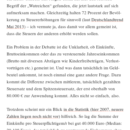
Begriff der „Wut­rei­chen“ gefun­den, die jetzt laut­stark auf sich
auf­merk­sam machen. Gleich­zei­tig hal­ten 72 Pro­zent der Bevöl­
ke­rung zu Steu­er­erhö­hun­gen für sinn­voll (laut
Deutsch­land­trend
Mai 2013
) – ich ver­mu­te ja, dass damit vor allem gemeint ist,
dass die Steu­ern der ande­ren erhöht wer­den sollen.
Ein Pro­blem in der Debat­te ist die Unklar­heit, ob Ein­künf­te,
Brut­to­ein­kom­men oder das zu ver­steu­ern­de Jah­res­ein­kom­men
(Brut­to mit diver­sen Abzü­gen wie Kin­der­frei­be­trä­gen, Ver­lust­
vor­trä­gen etc.) gemeint ist. Und was dann tat­säch­lich im Geld­
beu­tel ankommt, ist noch ein­mal eine ganz ande­re Fra­ge. Dazu
kommt die Dif­fe­renz zwi­schen mitt­le­rem, tat­säch­lich gezahl­ten
Steu­er­satz und dem Spit­zen­steu­er­satz, der erst ober­halb von
80.000 € zur Anwen­dung kommt. Alles nicht so ein­fach, also.
Trotz­dem scheint mir ein Blick
in die Sta­tis­tik (hier 2007, neue­re
Zah­len lie­gen noch nicht vor)
hilf­reich. So lag die Sum­me der
Ein­künf­te pro Steuerpflichtigem/r bei gut 40.000 Euro (Medi­an:
29.198 Euro), das tat­säch­lich zu ver­steu­ern­de Ein­kom­men aber