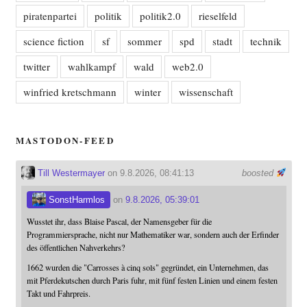
piratenpartei
politik
politik2.0
rieselfeld
science fiction
sf
sommer
spd
stadt
technik
twitter
wahlkampf
wald
web2.0
winfried kretschmann
winter
wissenschaft
MASTODON-FEED
Till Westermayer
on 9.8.2026, 08:41:13
boosted
SonstHarmlos
on
9.8.2026, 05:39:01
Wusstet ihr, dass Blaise Pascal, der Namensgeber für die
Programmiersprache, nicht nur Mathematiker war, sondern auch der Erfinder
des öffentlichen Nahverkehrs?
1662 wurden die "Carrosses à cinq sols" gegründet, ein Unternehmen, das
mit Pferdekutschen durch Paris fuhr, mit fünf festen Linien und einem festen
Takt und Fahrpreis.