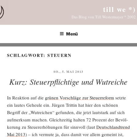
Zum
till we *)
Inhalt
Das Blog von Till Westermayer * 2002
springen
Menü
SCHLAGWORT:
STEUERN
VERÖFFENTLICHT
SO., 5. MAI 2013
AM
Kurz: Steuerpflichtige und Wutreiche
In Reak­ti­on auf die
grü­nen Vor­schlä­ge zur Steu­er­re­form
setz­te
ein lau­tes Geheu­le ein. Jür­gen Trit­tin hat hier den schö­nen
Begriff der „Wut­rei­chen“ gefun­den, die jetzt laut­stark auf sich
auf­merk­sam machen. Gleich­zei­tig hal­ten 72 Pro­zent der Bevöl­
ke­rung zu Steu­er­erhö­hun­gen für sinn­voll (laut
Deutsch­land­trend
Mai 2013
) – ich ver­mu­te ja, dass damit vor allem gemeint ist,