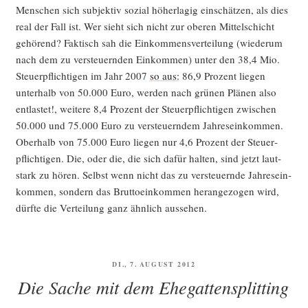
Men­schen sich sub­jek­tiv sozi­al höher­la­gig ein­schät­zen, als dies
real der Fall ist. Wer sieht sich nicht zur obe­ren Mit­tel­schicht
gehö­rend? Fak­tisch sah die Ein­kom­mens­ver­tei­lung (wie­der­um
nach dem zu ver­steu­ern­den Ein­kom­men) unter den 38,4 Mio.
Steu­er­pflich­ti­gen im Jahr 2007
so aus:
86,9 Pro­zent lie­gen
unter­halb von 50.000 Euro, wer­den nach grü­nen Plä­nen also
ent­las­tet!, wei­te­re 8,4 Pro­zent der Steu­er­pflich­ti­gen zwi­schen
50.000 und 75.000 Euro zu ver­steu­ern­dem Jah­res­ein­kom­men.
Ober­halb von 75.000 Euro lie­gen nur 4,6 Pro­zent der Steu­er­
pflich­ti­gen. Die, oder die, die sich dafür hal­ten, sind jetzt laut­
stark zu hören. Selbst wenn nicht das zu ver­steu­ern­de Jah­res­ein­
kom­men, son­dern das Brut­to­ein­kom­men her­an­ge­zo­gen wird,
dürf­te die Ver­tei­lung ganz ähn­lich aussehen.
VERÖFFENTLICHT
DI., 7. AUGUST 2012
AM
Die Sache mit dem Ehegattensplitting