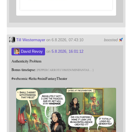
Till Westermayer
on 6.8.2026, 07:43:10
boosted
David Revoy
on
5.8.2026, 16:01:12
Authenticity Problem
Bonus timelapse:
PEPPERCARROT.COM/EN/MINIFANTAS
#
webcomic
#
krita
#
miniFantasyTheater