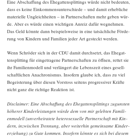
Eine Abschaf­fung des Ehe­gat­ten­split­tings wür­de nicht bedeu­ten,
dass es kei­ne Ein­kom­mens­un­ter­schie­de – und damit erheb­li­che
mate­ri­el­le Ungleich­hei­ten – in Part­ner­schaf­ten mehr geben wür­
de. Aber es wür­de einen wich­ti­gen Anreiz dafür weg­neh­men.
Das Geld könn­te dann bei­spiels­wei­se in eine tat­säch­li­che För­de­
rung von Kin­dern und Fami­li­en jeder Art gesteckt werden.
Wenn Schrö­der sich in der CDU damit durch­setzt, das Ehe­gat­
ten­split­ting für ein­ge­tra­ge­ne Part­ner­schaf­ten zu öff­nen, ret­tet sie
ihr Fami­li­en­mo­dell und ver­län­gert die Lebens­zeit eines gesell­
schaft­li­chen Ana­chro­nis­mus. Inso­fern glau­be ich, dass zu viel
Begeis­te­rung über die­sen Vor­stoss sei­tens pro­gres­si­ver Kräf­te
nicht ganz die rich­ti­ge Reak­ti­on ist.
Dis­clai­mer: Eine Abschaf­fung des Ehe­gat­ten­split­tings zuguns­ten
höhe­rer Kin­der­leis­tun­gen wür­de dem von mir geleb­ten Fami­li­
en­mo­dell (unver­hei­ra­te­te hete­ro­se­xu­el­le Part­ner­schaft mit Kin­
dern, inzwi­schen Tren­nung, aber wei­ter­hin gemein­sa­me Kin­der­
er­zie­hung) zu Gute kom­men. Inso­fern könn­te es sich bei die­sem