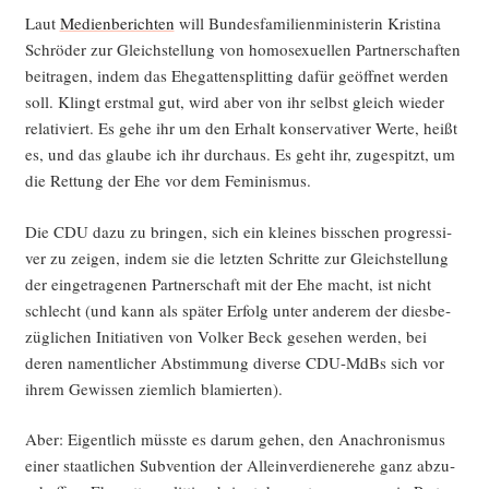
Laut
Medi­en­be­rich­ten
will Bun­des­fa­mi­li­en­mi­nis­te­rin Kris­ti­na
Schrö­der zur Gleich­stel­lung von homo­se­xu­el­len Part­ner­schaf­ten
bei­tra­gen, indem das Ehe­gat­ten­split­ting dafür geöff­net wer­den
soll. Klingt erst­mal gut, wird aber von ihr selbst gleich wie­der
rela­ti­viert. Es gehe ihr um den Erhalt kon­ser­va­ti­ver Wer­te, heißt
es, und das glau­be ich ihr durch­aus. Es geht ihr, zuge­spitzt, um
die Ret­tung der Ehe vor dem Feminismus.
Die CDU dazu zu brin­gen, sich ein klei­nes biss­chen pro­gres­si­
ver zu zei­gen, indem sie die letz­ten Schrit­te zur Gleich­stel­lung
der ein­ge­tra­ge­nen Part­ner­schaft mit der Ehe macht, ist nicht
schlecht (und kann als spä­ter Erfolg unter ande­rem der dies­be­
züg­li­chen Initia­ti­ven von Vol­ker Beck gese­hen wer­den, bei
deren nament­li­cher Abstim­mung diver­se CDU-MdBs sich vor
ihrem Gewis­sen ziem­lich blamierten).
Aber: Eigent­lich müss­te es dar­um gehen, den Ana­chro­nis­mus
einer staat­li­chen Sub­ven­ti­on der Allein­ver­die­ner­ehe ganz abzu­