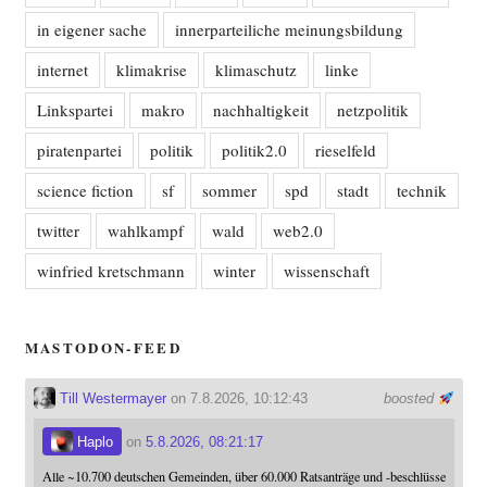
in eigener sache
innerparteiliche meinungsbildung
internet
klimakrise
klimaschutz
linke
Linkspartei
makro
nachhaltigkeit
netzpolitik
piratenpartei
politik
politik2.0
rieselfeld
science fiction
sf
sommer
spd
stadt
technik
twitter
wahlkampf
wald
web2.0
winfried kretschmann
winter
wissenschaft
MASTODON-FEED
Till Westermayer
on 7.8.2026, 10:12:43
boosted
Haplo
on
5.8.2026, 08:21:17
Alle ~10.700 deutschen Gemeinden, über 60.000 Ratsanträge und -beschlüsse