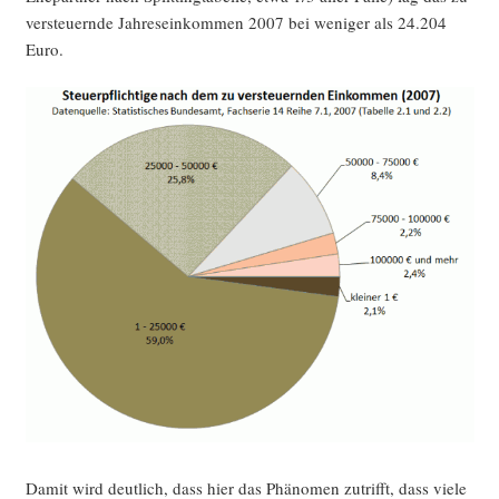
ver­steu­ern­de Jah­res­ein­kom­men 2007 bei weni­ger als 24.204
Euro.
Damit wird deut­lich, dass hier das Phä­no­men zutrifft, dass vie­le