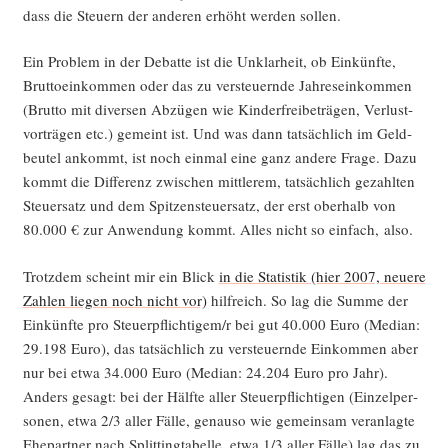
dass die Steu­ern der ande­ren erhöht wer­den sollen.
Ein Pro­blem in der Debat­te ist die Unklar­heit, ob Ein­künf­te,
Brut­to­ein­kom­men oder das zu ver­steu­ern­de Jah­res­ein­kom­men
(Brut­to mit diver­sen Abzü­gen wie Kin­der­frei­be­trä­gen, Ver­lust­
vor­trä­gen etc.) gemeint ist. Und was dann tat­säch­lich im Geld­
beu­tel ankommt, ist noch ein­mal eine ganz ande­re Fra­ge. Dazu
kommt die Dif­fe­renz zwi­schen mitt­le­rem, tat­säch­lich gezahl­ten
Steu­er­satz und dem Spit­zen­steu­er­satz, der erst ober­halb von
80.000 € zur Anwen­dung kommt. Alles nicht so ein­fach, also.
Trotz­dem scheint mir ein Blick
in die Sta­tis­tik (hier 2007, neue­re
Zah­len lie­gen noch nicht vor)
hilf­reich. So lag die Sum­me der
Ein­künf­te pro Steuerpflichtigem/r bei gut 40.000 Euro (Medi­an:
29.198 Euro), das tat­säch­lich zu ver­steu­ern­de Ein­kom­men aber
nur bei etwa 34.000 Euro (Medi­an: 24.204 Euro pro Jahr).
Anders gesagt: bei der Hälf­te aller Steu­er­pflich­ti­gen (Ein­zel­per­
so­nen, etwa 2/3 aller Fäl­le, genau­so wie gemein­sam ver­an­lag­te
Ehe­part­ner nach Split­ting­ta­bel­le, etwa 1/3 aller Fäl­le) lag das zu