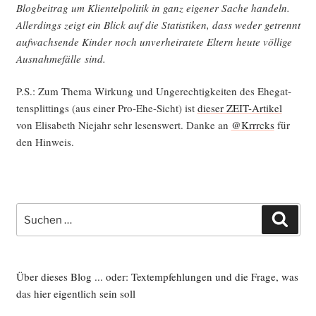
Blog­bei­trag um Kli­en­tel­po­li­tik in ganz eige­ner Sache han­deln.
Aller­dings zeigt ein Blick auf die Sta­tis­ti­ken, dass weder getrennt
auf­wach­sen­de Kin­der noch unver­hei­ra­te­te Eltern heu­te völ­li­ge
Aus­nah­me­fäl­le sind.
P.S.: Zum The­ma Wir­kung und Unge­rech­tig­kei­ten des Ehe­gat­
ten­split­tings (aus einer Pro-Ehe-Sicht) ist
die­ser ZEIT-Arti­kel
von Eli­sa­beth Nie­jahr sehr lesens­wert. Dan­ke an
@Krrrcks
für
den Hinweis.
Suche
Such
nach:
Über dieses Blog ... oder: Textempfehlungen und die Frage, was
das hier eigentlich sein soll