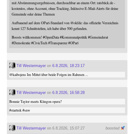
mit Abstimmungsergebnissen, durchsuchbar an einem Ort: ratsblick.de -
kostenlos, ohne Account, ohne Tracking, Inklusive E-Mail-Alerts für deine
Gemeinde oder deine Themen
Aufbauend auf dem OParl-Standard von
@
okfde
: das offizielle Verzeichnis
kennt 127 Schnittstellen, ich habe über 500 gefunden.
Boosts willkommen!
#
OpenData
#
Kommunalpolitik
#
Gemeinderat
#
Demokratie
#
CivicTech
#
Transparenz
#
OParl
Till Westermayer
on
6.8.2026, 18:23:17
@
kaibojens
Im Mittel über beide Folgen im Rahmen ...
Till Westermayer
on
6.8.2026, 16:58:28
Bonnie Taylor meets Klingon opera?
#
startrek
#
snw
Till Westermayer
on 6.8.2026, 15:07:27
boosted