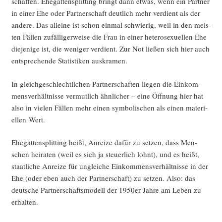
schaf­fen. Ehe­gat­ten­split­ting bringt dann etwas, wenn ein Part­ner
in einer Ehe oder Part­ner­schaft deut­lich mehr ver­dient als der
ande­re. Das allei­ne ist schon ein­mal schwie­rig, weil in den meis­
ten Fäl­len zufäl­li­ger­wei­se die Frau in einer hete­ro­se­xu­el­len Ehe
die­je­ni­ge ist, die weni­ger ver­dient. Zur Not lie­ßen sich hier auch
ent­spre­chen­de Sta­tis­ti­ken auskramen.
In gleich­ge­schlecht­li­chen Part­ner­schaf­ten lie­gen die Ein­kom­
mens­ver­hält­nis­se ver­mut­lich ähn­li­cher – eine Öff­nung hier hat
also in vie­len Fäl­len mehr einen sym­bo­li­schen als einen mate­ri­
el­len Wert.
Ehe­gat­ten­split­ting heißt, Anrei­ze dafür zu set­zen, dass Men­
schen hei­ra­ten (weil es sich ja steu­er­lich lohnt), und es heißt,
staat­li­che Anrei­ze für unglei­che Ein­kom­mens­ver­hält­nis­se in der
Ehe (oder eben auch der Part­ner­schaft) zu set­zen. Also: das
deut­sche Part­ner­schafts­mo­dell der 1950er Jah­re am Leben zu
erhalten.