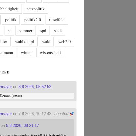
hhaltigkeit
netzpolitik
politik
politik2.0
rieselfeld
n
sf
sommer
spd
stadt
itter
wahlkampf
wald
web2.0
tschmann
winter
wissenschaft
FEED
ermayer
on
8.8.2026, 05:52:52
Demon (small).
ermayer
on 7.8.2026, 10:12:43
boosted
on
5.8.2026, 08:21:17
eutschen Gemeinden, über 60.000 Ratsanträge