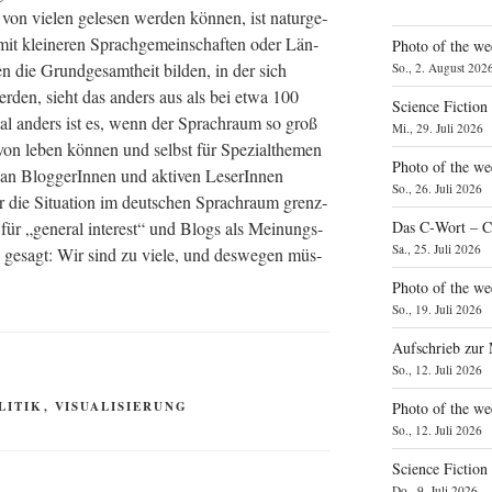
von vie­len gele­sen wer­den kön­nen, ist natur­ge­
t klei­ne­ren Sprach­ge­mein­schaf­ten oder Län­
Photo of the we
ie Grund­ge­samt­heit bil­den, in der sich
So., 2. August 202
r­den, sieht das anders aus als bei etwa 100
Science Fiction
l anders ist es, wenn der Sprach­raum so groß
Mi., 29. Juli 2026
von leben kön­nen und selbst für Spe­zi­al­the­men
Photo of the we
an Blog­ge­rIn­nen und akti­ven Lese­rIn­nen
So., 26. Juli 2026
ir die Situa­ti­on im deut­schen Sprach­raum grenz­
für „gene­ral inte­rest“ und Blogs als Mei­nungs­
Das C‑Wort – C
Sa., 25. Juli 2026
 gesagt: Wir sind zu vie­le, und des­we­gen müs­
Photo of the we
So., 19. Juli 2026
Aufschrieb zur
So., 12. Juli 2026
LITIK
,
VISUALISIERUNG
Photo of the w
So., 12. Juli 2026
Science Fiction
Do., 9. Juli 2026