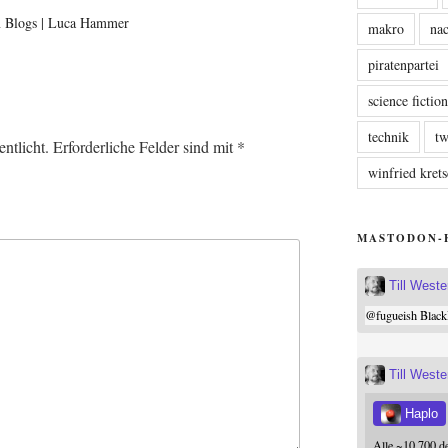
n Blogs | Luca Hammer
makro
nac
piratenpartei
science fictio
technik
tw
ntlicht.
Erforderliche Felder sind mit
*
winfried kre
MASTODON-
Till West
@
fugueish
Black
Till West
Haplo
Alle ~10.700 d