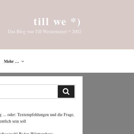
till we *)
Das Blog von Till Westermayer * 2002
Mehr …
Suchen
g ... oder: Textempfehlungen und die Frage,
entlich sein soll
ndtagswahl Baden-Württemberg