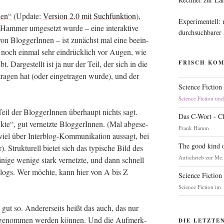
nen“
(Update:
Ver­si­on 2.0 mit Such­funk­ti­on
),
Experimentell:
Ham­mer umge­setzt wur­de – eine inter­ak­ti­ve
durchsuchbarer
 von Blog­ge­rIn­nen – ist zunächst mal eine beein­
h noch ein­mal sehr ein­drück­lich vor Augen, wie
t. Dar­ge­stellt ist ja nur der Teil, der sich in die
FRISCH KO
ra­gen hat (oder ein­ge­tra­gen wur­de), und der
Science Fiction
Science Fiction un
 Teil der Blog­ge­rIn­nen über­haupt nichts sagt.
Das C-Wort - C
te“, gut ver­netz­te Blog­ge­rIn­nen. (Mal abge­se­
Frank Hamm
el über Inter­blog-Kom­mu­ni­ka­ti­on aus­sagt, bei
The good kind o
. Struk­tu­rell bie­tet sich das typi­sche Bild des
Aufschrieb zur Me.
ini­ge weni­ge stark ver­netz­te, und dann schnell
 Blogs. Wer möch­te, kann hier von A bis Z
Science Fiction
Science Fiction im
al gut so. Ande­rer­seits heißt das auch, das nur
r­ge­nom­men wer­den kön­nen. Und die Auf­merk­
DIE LETZTE