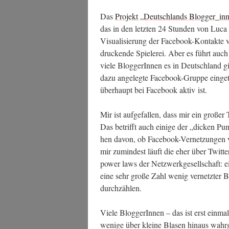
Das
Pro­jekt „Deutsch­lands Blogger_in
das in den letz­ten 24 Stun­den von Luca 
Visua­li­sie­rung der Face­book-Kon­tak­te
dru­cken­de Spie­le­rei. Aber es führt auc
vie­le Blog­ge­rIn­nen es in Deutsch­land gib
dazu ange­leg­te Face­book-Grup­pe ein­ge­t
über­haupt bei Face­book aktiv ist.
Mir ist auf­ge­fal­len, dass mir ein gro­ßer
Das betrifft auch eini­ge der „dicken Punk­
hen davon, ob Face­book-Ver­net­zun­gen vi
mir zumin­dest läuft die eher über Twit­ter)
power laws der Netz­werk­ge­sell­schaft: e
eine sehr gro­ße Zahl wenig ver­netz­ter
durchzählen.
Vie­le Blog­ge­rIn­nen – das ist erst ein­m
weni­ge über klei­ne Bla­sen hin­aus wah