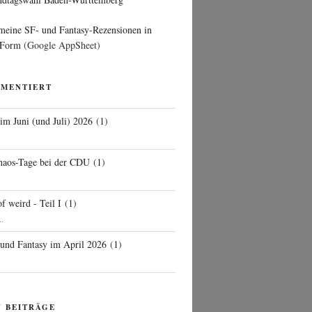
 meine SF- und Fantasy-Rezensionen in
 Form
(Google AppSheet)
MMENTIERT
 im Juni (und Juli) 2026
(
1
)
d
haos-Tage bei der CDU
(
1
)
f weird - Teil I
(
1
)
..
 und Fantasy im April 2026
(
1
)
N BEITRÄGE