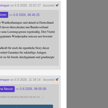
ermayer
on 6.8.2026, 15:07:27
boosted
rimm
on
6.8.2026, 08:46:25
 Windkraftanlagen sind aktuell in Deutschland
0 davon überschreiten laut Bundesverband
 neue Leistungsgrenze regelmäßig. Drei Viertel
hgeplanten Windprojekte müssen neu bewertet
dkraft für mich die eigentliche Story dieser
verliert Garantien für zukünftige Anlagen.
ert sie für bereits durchgeplante und genehmigte
ermayer
on 6.8.2026, 11:34:14
boosted
na Nocun
on
5.8.2026, 08:05:09
DFHEUTE.DE/POLITIK/DEUTSCHLAN