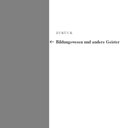
Beitragsnavigation
Vorheriger
ZURÜCK
Beitrag
Bildungswesen und andere Geister