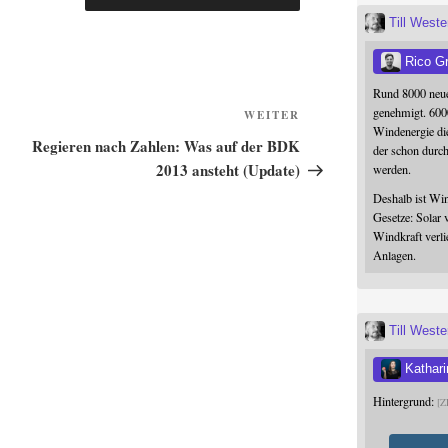
Till West
Rico G
Rund 8000 neue
genehmigt. 600
Nächster
WEITER
Windenergie die
Beitrag
Regieren nach Zahlen: Was auf der BDK
der schon durc
2013 ansteht (Update)
werden.
Deshalb ist Win
Gesetze: Solar 
Windkraft verli
Anlagen.
Till West
Kathari
Hintergrund:
Z