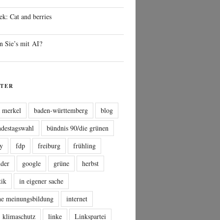
ek: Cat and berries
n Sie’s mit AI?
TER
a merkel
baden-württemberg
blog
ndestagswahl
bündnis 90/die grünen
sy
fdp
freiburg
frühling
nder
google
grüne
herbst
tik
in eigener sache
che meinungsbildung
internet
klimaschutz
linke
Linkspartei