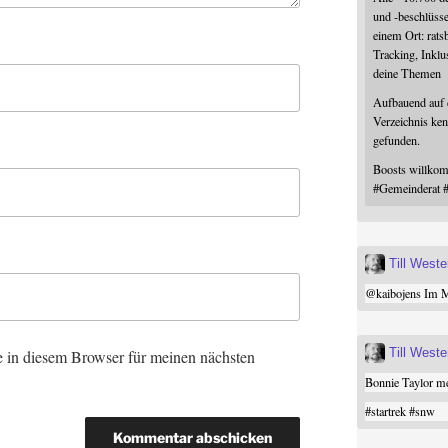
und -beschlüss
einem Ort: rats
Tracking, Inklu
deine Themen
Aufbauend auf
Verzeichnis ken
gefunden.
Boosts willk
#
Gemeinderat
Till West
@
kaibojens
Im Mi
Till West
 in diesem Browser für meinen nächsten
Bonnie Taylor me
#
startrek
#
snw