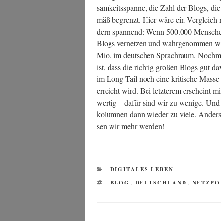
sam­keits­span­ne, die Zahl der Blogs, die 
mäß begrenzt. Hier wäre ein Ver­gleich mi
dern span­nend: Wenn 500.000 Men­schen d
Blogs ver­net­zen und wahr­ge­nom­men we
Mio. im deut­schen Sprach­raum. Noch­ma
ist, dass die rich­tig gro­ßen Blogs gut da
im Long Tail noch eine kri­ti­sche Mas­se 
erreicht wird. Bei letz­te­rem erscheint m
wer­tig – dafür sind wir zu weni­ge. Und 
ko­lum­nen dann wie­der zu vie­le. Anders
sen wir mehr werden!
KATEGORIEN
DIGITALES LEBEN
SCHLAGWÖRTER
BLOG
,
DEUTSCHLAND
,
NETZPO