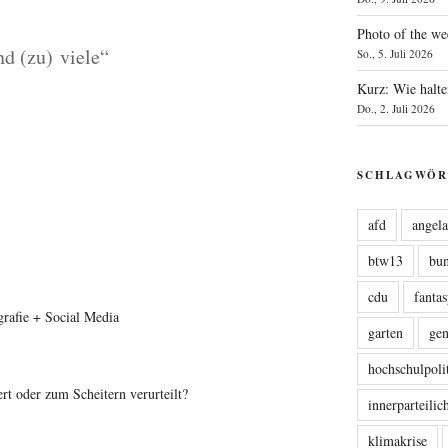
Photo of the we
d (zu) viele“
So., 5. Juli 2026
Kurz: Wie halte
Do., 2. Juli 2026
SCHLAGWÖR
afd
angel
btw13
bu
cdu
fanta
rafie + Social Media
garten
ge
hochschulpoli
rt oder zum Scheitern verurteilt?
innerparteili
klimakrise