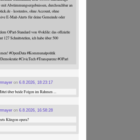
e mit Abstimmungsergebnissen, durchsuchbar an
blick.de - kostenlos, ohne Account, ohne
sive E-Mail-Alerts für deine Gemeinde oder
 dem OParl-Standard von
@
okfde
: das offizielle
nt 127 Schnittstellen, ich habe über 500
ommen!
#
OpenData
#
Kommunalpolitik
#
Demokratie
#
CivicTech
#
Transparenz
#
OParl
ermayer
on
6.8.2026, 18:23:17
ttel über beide Folgen im Rahmen ...
ermayer
on
6.8.2026, 16:58:28
ets Klingon opera?