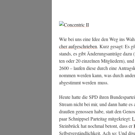
Wie bei uns eine Idee den Weg ins Wahl­
cher auf­ge­schrie­ben
. Kurz gesagt: Es gi
stands, es gibt Ände­rungs­an­trä­ge dazu (
ten oder 20 ein­zel­nen Mit­glie­dern), un
2600 – lau­fen die­se durch eine Antrags­ko
nom­men wer­den kann, was durch ande­re A
abge­stimmt wer­den muss.
Heu­te hat­te die SPD ihren Bun­des­par­t
Stream nicht bei mir, und dann hat­te es 
drau­ßen genos­sen habe, statt den Genos­
paar Schnipp­sel Par­tei­tag mit­ge­kriegt:
L
Stein­brück hat noch­mal betont, dass er
Selbst­ver­ständ­lich­keit. Ach so: Und 