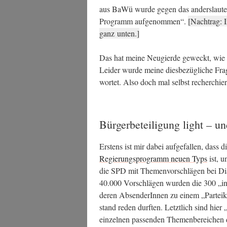
aus BaWü wur­de gegen das anders­lau­te
Pro­gramm auf­ge­nom­men“.
[Nach­trag: I
ganz unten.]
Das hat mei­ne Neu­gier­de geweckt, wie
Lei­der wur­de mei­ne dies­be­züg­li­che Fr
wor­tet. Also doch mal selbst recherchie
Bürgerbeteiligung light – un
Ers­tens ist mir dabei auf­ge­fal­len, dass di
Regie­rungs­pro­gramm neu­en Typs
ist, u
die SPD mit The­men­vor­schlä­gen bei Dia­
40.000 Vor­schlä­gen wur­den die 300 „inte
deren Absen­de­rIn­nen zu einem „Par­tei­
stand reden durf­ten. Letzt­lich sind hier „
ein­zel­nen pas­sen­den The­men­be­rei­chen 