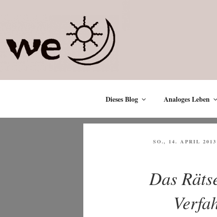
Zum
Inhalt
springen
Dieses Blog
Analoges Leben
VERÖFFENTLICHT
SO., 14. APRIL 2013
AM
Das Räts
Verfa