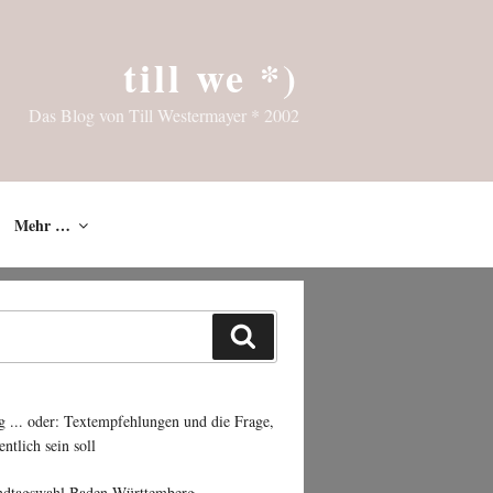
till we *)
Das Blog von Till Westermayer * 2002
Mehr …
Suchen
g ... oder: Textempfehlungen und die Frage,
entlich sein soll
ndtagswahl Baden-Württemberg