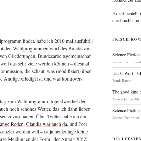
Experimentell:
durchsuchbarer
FRISCH KO
pro­gramm fin­det, habe ich
2010 mal aus­führ­li­
bt den Wahl­pro­gramm­ent­wurf des Bun­des­vor­
Science Fiction
von Glie­de­run­gen, Bun­des­ar­beits­ge­mein­schaf­
Science Fiction un
d weil das sehr vie­le wer­den kön­nen – dies­mal
m­mis­si­on, die schaut, was (modi­fi­ziert) über­
Das C-Wort - C
nträ­ge erle­digt ist, und was kon­tro­vers
Frank Hamm
The good kind o
Aufschrieb zur Me.
ei­tag zum Wahl­pro­gramm. Irgend­wie lief der
auch noch schö­nes Wet­ter, das ich dann lie­ber
Science Fiction
sen zuzu­schau­en. Über Twit­ter habe ich ein
Science Fiction im
an­ge Reden
,
Clau­dia war auch da
, und Peer
Kanz­ler
wer­den will – ist ja heut­zu­ta­ge kei­ne
diver­se Mel­dun­gen der Form „der Antrag XYZ
DIE LETZTE