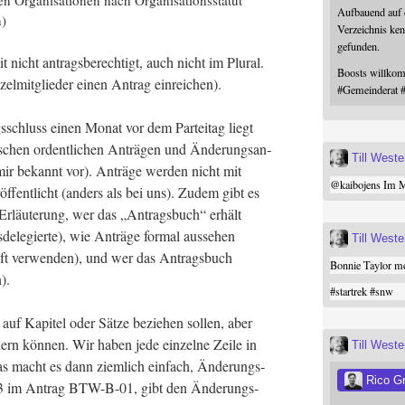
 Orga­ni­sa­tio­nen nach Orga­ni­sa­ti­ons­sta­tut
Aufbauend auf
n)
Verzeichnis ken
gefunden.
it nicht antrags­be­rech­tigt, auch nicht im Plu­ral.
Boosts willk
zel­mit­glie­der einen Antrag einreichen).
#
Gemeinderat
s­schluss einen Monat vor dem Par­tei­tag liegt
i­schen ordent­li­chen Anträ­gen und Ände­rungs­an­
Till West
mir bekannt vor). Anträ­ge wer­den nicht mit
@
kaibojens
Im Mi
öf­fent­licht (anders als bei uns). Zudem gibt es
 Erläu­te­rung, wer das „Antrags­buch“ erhält
­de­le­gier­te), wie Anträ­ge for­mal aus­se­hen
Till West
ift ver­wen­den), und wer das Antrags­buch
Bonnie Taylor me
).
#
startrek
#
snw
 auf Kapi­tel oder Sät­ze bezie­hen sol­len, aber
dern kön­nen. Wir haben jede ein­zel­ne Zei­le in
Till West
as macht es dann ziem­lich ein­fach, Ände­rungs­
Rico G
. 123 im Antrag BTW-B-01, gibt den Ände­rungs­