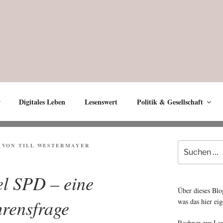
Digitales Leben
Lesenswert
Politik & Gesellschaft
Suche
VON
TILL WESTERMAYER
nach:
el SPD – eine
Über dieses Blo
hrensfrage
was das hier eig
Rechner zur La