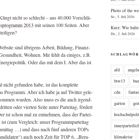
Photo of the we
. Klingt nicht so schlecht – aus 40.000 Vor­schlä­
So., 5. Juli 2026
gs­pro­gramm 2013
mit sei­nen 100 Sei­ten. Aber
Kurz: Wie halte
teiligen?
Do., 2. Juli 2026
b­site sind übri­gens Arbeit, Bil­dung, Finanz­
, Gesund­heit, Woh­nen. Mir fehlt da eini­ges, z.B.
SCHLAGWÖR
r­gie­po­li­tik. Oder das mit dem I. Aber das ist
afd
angel
btw13
bu
 nicht gefun­den habe, ist das kom­plet­te
s Pro­gramm. Aber ich habe ja auf Twit­ter gele­
cdu
fanta
­nom­men wur­den. Also muss es die auch irgend­
garten
ge
en oder vier­ten Sei­te unter Par­tei­tag, för­dert
r ist schon mal zu ent­neh­men, dass der Par­tei­
hochschulpoli
 ist (zum Ver­gleich: unser Pro­gramm­par­tei­tag
innerparteili
ch­mit­tag …) und dass nach fünf ande­ren TOPs
an­di­da­ten“) auch noch Zeit für TOP 6, „Bera­
klimakrise