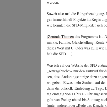
werden.
Soweit also mal die Bür­ger­be­tei­li­gung
gen immer­hin elf Pro­jek­te im
Regie­run
wie konn­ten die SPD-Mit­glie­der sich be
(
Zen­tra­le The­men
des Pro­gramms laut We
märk­te, Fami­lie, Gleich­stel­lung, Ren­te
die­ses Wort mit U. Oder was zu E wie Ene
halt die SPD …)
Was ich auf der Web­site der SPD erst­mal
„Antrags­buch“ – nur den Ent­wurf für da
sen, dass Ände­rungs­an­trä­ge dazu ange
wo geben. Etwas mehr Suchen, auf der drit­t
dann die
offi­zi­el­le Ein­la­dung
zu Tage. De
tag ein­tä­gig von 11 bis 16 Uhr ange­setzt
geht von Frei­tag abend bis Sonn­tag na
(unter ande­rem der „Rede des Kanz­ler­k