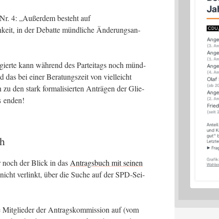
l Nr. 4: „Außer­dem besteht auf
keit, in der Debat­te münd­li­che Ände­rungs­an­
­gier­te kann wäh­rend des Par­tei­tags noch münd­
d das bei einer Bera­tungs­zeit von viel­leicht
zu den stark for­ma­li­sier­ten Anträ­gen der Glie­
s enden!
ch
ur noch der Blick in das
Antrags­buch mit sei­nen
g nicht ver­linkt, über die Suche auf der SPD-Sei­
e Mit­glie­der der Antrags­kom­mis­si­on auf (vom