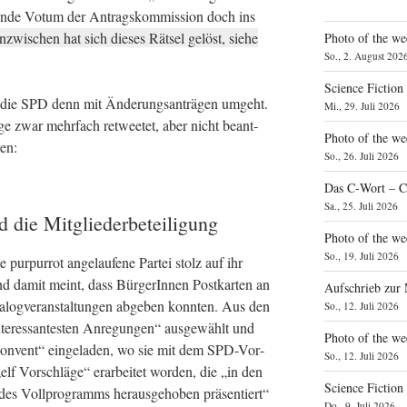
n­de Votum der Antrags­kom­mis­si­on doch ins
nzwi­schen hat sich die­ses Rät­sel gelöst, sie­he
Photo of the we
So., 2. August 202
Science Fiction
 die SPD denn mit Ände­rungs­an­trä­gen umgeht.
Mi., 29. Juli 2026
a­ge zwar mehr­fach ret­weetet, aber nicht beant­
Photo of the we
ren:
So., 26. Juli 2026
Das C‑Wort – C
Sa., 25. Juli 2026
d die Mitgliederbeteiligung
Photo of the we
So., 19. Juli 2026
e pur­pur­rot ange­lau­fe­ne Par­tei stolz auf ihr
nd damit meint, dass Bür­ge­rIn­nen Post­kar­ten an
Aufschrieb zur
log­ver­an­stal­tun­gen abge­ben konn­ten. Aus den
So., 12. Juli 2026
r­es­san­tes­ten Anre­gun­gen“ aus­ge­wählt und
Photo of the w
kon­vent“ ein­ge­la­den, wo sie mit dem SPD-Vor­
So., 12. Juli 2026
elf Vor­schlä­ge“ erar­bei­tet wor­den, die „in den
Science Fiction
des Voll­pro­gramms her­aus­ge­ho­ben prä­sen­tiert“
Do., 9. Juli 2026