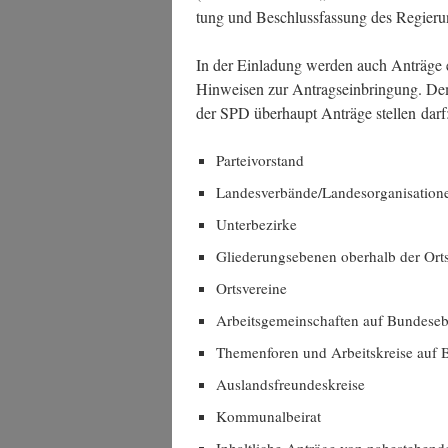
tung und Beschluss­fas­sung des Regie­run
In der Ein­la­dung wer­den auch Anträ­ge
Hin­wei­sen zur Antrags­ein­brin­gung. De
der SPD über­haupt Anträ­ge stel­len darf
Par­tei­vor­stand
Landesverbände/Landesorganisation
Unter­be­zir­ke
Glie­de­rungs­ebe­nen ober­halb der Orts
Orts­ver­ei­ne
Arbeits­ge­mein­schaf­ten auf Bundese
The­men­fo­ren und Arbeits­krei­se au
Aus­lands­freun­des­krei­se
Kom­mu­nal­bei­rat