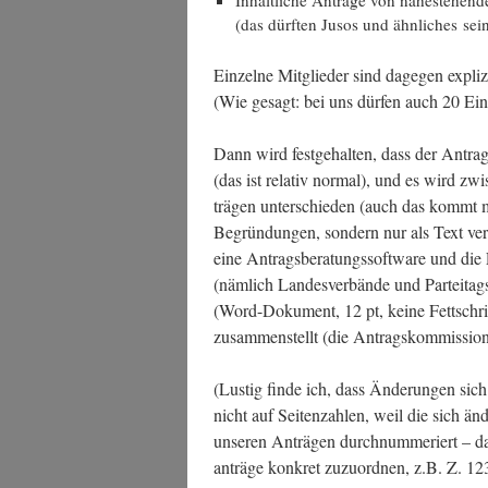
Inhalt­li­che Anträ­ge von nahe­ste­hen­den
(das dürf­ten Jusos und ähn­li­ches sei
Ein­zel­ne Mit­glie­der sind dage­gen expli­z
(Wie gesagt: bei uns dür­fen auch 20 Ein­
Dann wird fest­ge­hal­ten, dass der Antrag
(das ist rela­tiv nor­mal), und es wird zw
trä­gen unter­schie­den (auch das kommt 
Begrün­dun­gen, son­dern nur als Text ver­
eine Antrags­be­ra­tungs­soft­ware und die
(näm­lich Lan­des­ver­bän­de und Par­tei­tags
(Word-Doku­ment, 12 pt, kei­ne Fett­schr
zusam­men­stellt (die Antragskommission
(Lus­tig fin­de ich, dass Ände­run­gen sich
nicht auf Sei­ten­zah­len, weil die sich än
unse­ren Anträ­gen durch­num­me­riert – d
an­trä­ge kon­kret zuzu­ord­nen, z.B. Z