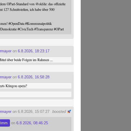
 dem OParl-Standard von
@
okfde
: das offizielle
nt 127 Schnittstellen, ich habe über 500
ommen!
#
OpenData
#
Kommunalpolitik
#
Demokratie
#
CivicTech
#
Transparenz
#
OParl
ermayer
on
6.8.2026, 18:23:17
ttel über beide Folgen im Rahmen ...
ermayer
on
6.8.2026, 16:58:28
ets Klingon opera?
ermayer
on 6.8.2026, 15:07:27
boosted
rimm
on
6.8.2026, 08:46:25