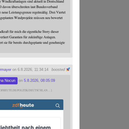
 Windkraftanlagen sind aktuell in Deutschland
0 davon überschreiten laut Bundesverband
 neue Leistungsgrenze regelmäßig. Drei Viertel
hgeplanten Windprojekte müssen neu bewertet
dkraft für mich die eigentliche Story dieser
verliert Garantien für zukünftige Anlagen.
ert sie für bereits durchgeplante und genehmigte
ermayer
on 6.8.2026, 11:34:14
boosted
na Nocun
on
5.8.2026, 08:05:09
DFHEUTE.DE/POLITIK/DEUTSCHLAN