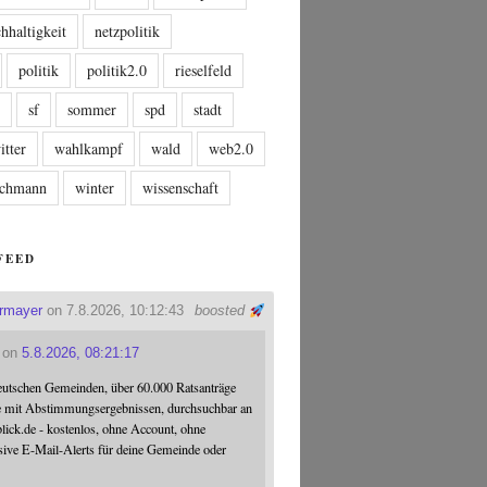
hhaltigkeit
netzpolitik
politik
politik2.0
rieselfeld
n
sf
sommer
spd
stadt
itter
wahlkampf
wald
web2.0
tschmann
winter
wissenschaft
FEED
ermayer
on 7.8.2026, 10:12:43
boosted
on
5.8.2026, 08:21:17
eutschen Gemeinden, über 60.000 Ratsanträge
e mit Abstimmungsergebnissen, durchsuchbar an
blick.de - kostenlos, ohne Account, ohne
sive E-Mail-Alerts für deine Gemeinde oder