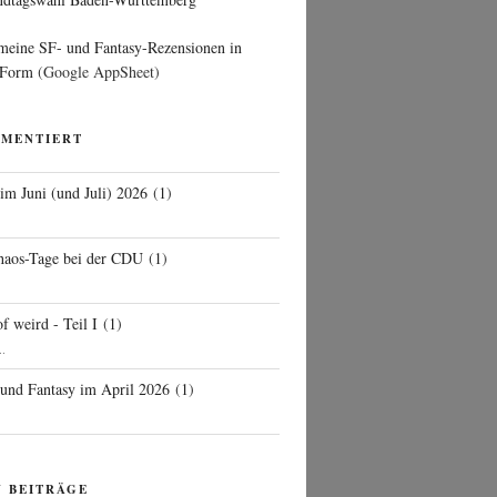
 meine SF- und Fantasy-Rezensionen in
 Form
(Google AppSheet)
MMENTIERT
 im Juni (und Juli) 2026
(
1
)
d
haos-Tage bei der CDU
(
1
)
f weird - Teil I
(
1
)
..
 und Fantasy im April 2026
(
1
)
N BEITRÄGE