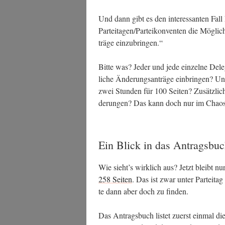
Und dann gibt es den inter­es­san­ten Fal
Parteitagen/Parteikonventen die Mög­lich­
trä­ge einzubringen.“
Bit­te was? Jeder und jede ein­zel­ne Dele
li­che Ände­rungs­an­trä­ge ein­brin­gen? Un
zwei Stun­den für 100 Sei­ten? Zusätz­lich 
de­run­gen? Das kann doch nur im Cha­o
Ein Blick in das Antragsbu
Wie sieht’s wirk­lich aus? Jetzt bleibt n
258 Sei­ten
. Das ist zwar unter Par­tei­ta
te dann aber doch zu finden.
Das Antrags­buch lis­tet zuerst ein­mal di