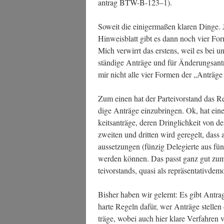
an­trag BTW-B-123–1).
Soweit die eini­ger­ma­ßen kla­ren Din­ge. 
Hin­weis­blatt gibt es dann noch vier Fo
Mich ver­wirrt das ers­tens, weil es bei un
stän­di­ge Anträ­ge und für Ände­rungs­an­tr
mir nicht alle vier For­men der „Anträ­g
Zum einen hat der Par­tei­vor­stand das 
di­ge Anträ­ge ein­zu­brin­gen. Ok, hat ei
keits­an­trä­ge, deren Dring­lich­keit von
zwei­ten und drit­ten wird gere­gelt, dass
aus­set­zun­gen (fünz­ig Dele­gier­te aus fün
wer­den kön­nen. Das passt ganz gut zum g
tei­vor­stands, qua­si als reprä­sen­ta­tiv­de
Bis­her haben wir gelernt: Es gibt Antrags
har­te Regeln dafür, wer Anträ­ge stel­len 
trä­ge, wobei auch hier kla­re Ver­fah­ren v