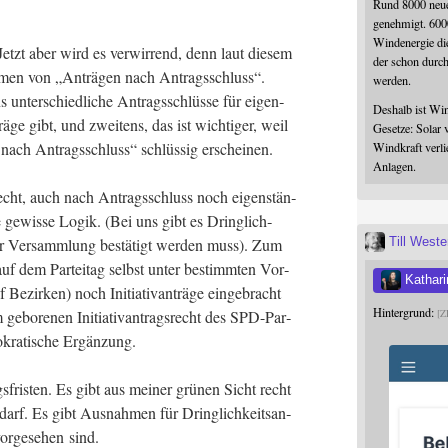
Rund 8000 neue
genehmigt. 600
Windenergie die
Jetzt aber wird es ver­wir­rend, denn laut die­sem
der schon durc
r­men von „Anträ­gen nach Antrags­schluss“.
werden.
s unter­schied­li­che Antrags­schlüs­se für eigen­
Deshalb ist Win
ä­ge gibt, und zwei­tens, das ist wich­ti­ger, weil
Gesetze: Solar 
e nach Antrags­schluss“ schlüs­sig erscheinen.
Windkraft verli
Anlagen.
Recht, auch nach Antrags­schluss noch eigen­stän­
ne gewis­se Logik. (Bei uns gibt es Dring­lich­
Till West
 der Ver­samm­lung bestä­tigt wer­den muss). Zum
 auf dem Par­tei­tag selbst unter bestimm­ten Vor­
Kathari
f Bezir­ken) noch Initia­tiv­an­trä­ge ein­ge­bracht
Hintergrund:
ebo­re­nen Initia­tiv­an­trags­recht des SPD-Par­
Z
­mo­kra­ti­sche Ergänzung.
­fris­ten. Es gibt aus mei­ner grü­nen Sicht recht
darf. Es gibt Aus­nah­men für Dring­lich­keits­an­
or­ge­se­hen sind.