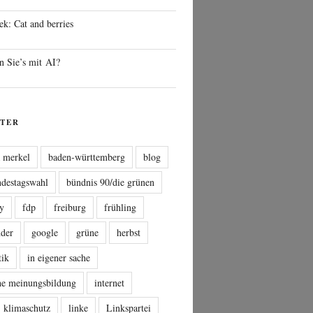
ek: Cat and berries
n Sie’s mit AI?
TER
a merkel
baden-württemberg
blog
ndestagswahl
bündnis 90/die grünen
sy
fdp
freiburg
frühling
nder
google
grüne
herbst
tik
in eigener sache
che meinungsbildung
internet
klimaschutz
linke
Linkspartei