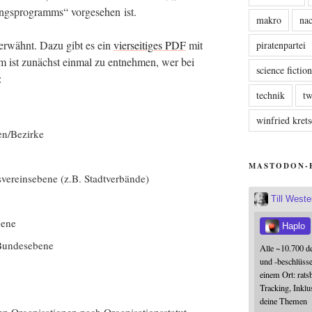
gs­pro­gramms“ vor­ge­se­hen ist.
makro
nac
 erwähnt. Dazu gibt es ein
vier­sei­ti­ges PDF
mit
piratenpartei
m ist zunächst ein­mal zu ent­neh­men, wer bei
science fictio
:
technik
tw
winfried kre
en/Bezirke
MASTODON-
­ver­eins­ebe­ne (z.B. Stadtverbände)
Till West
bene
Haplo
f Bundesebene
Alle ~10.700 d
und -beschlüss
einem Ort: rats
Tracking, Inklu
deine Themen