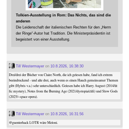
Tolkien-Ausstellung in Rom: Das Nichts, das sind die
anderen
Die Leidenschaft der italienischen Rechten für den „Herrn
der Ringe“-Autor hat Tradition. Die Ministerpräsidentin ist
begeistert von einer Ausstellung.
Till Westermayer
on
10.8.2026, 16:38:30
Drei/drei der Bücher von Claire North, die ich gelesen habe, fand ich extrem
beeindruckend - und alle drei, auch wenn es einen Hauch gemeinsamer Themen
gibt (Hybris v.a.) sehr unterschiedlich. Gelesen habe ich Harry August (2014/lit
fic mystery), Notes from the Burning Age (2021/dystopia/clifi) und Slow Gods
(2025/~space opera).
Till Westermayer
on
10.8.2026, 16:31:56
@
guenterhack
LOTR wäre Meloni.