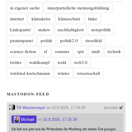
in eigener sache
innerparteiliche meinungsbildung
internet
klimakrise
klimaschutz
linke
Linkspartei
makro
nachhaltigkeit
netzpolitik
piratenpartei
politik
politik2.0
rieselfeld
science fiction
sf
sommer
spd
stadt
technik
twitter
wahlkampf
wald
web2.0
winfried kretschmann
winter
wissenschaft
MASTODON-FEED
Till Westermayer
on 10.8.2026, 17:34:00
boosted
Michael
on
10.8.2026, 17:25:39
Ich hab mir jetzt mal die Wetterdaten für
#
freiburg
der letzten Zeit gezogen.