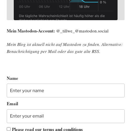
Mein Mast­o­don-Account:
@_tillwe_@mastodon.social
Mein Blog ist aktu­ell nicht auf Mast­o­don zu fin­den. Alter­na­ti­ve:
Benach­rich­ti­gung per Mail oder das gute alte
RSS
.
Name
Email
Please read our
terms and conditions