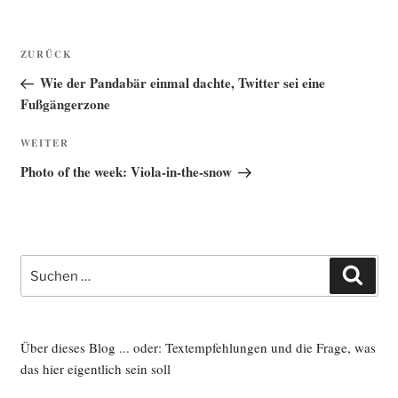
Beitragsnavigation
Vorheriger
ZURÜCK
Beitrag
Wie der Pandabär einmal dachte, Twitter sei eine
Fußgängerzone
Nächster
WEITER
Beitrag
Photo of the week: Viola-in-the-snow
Suche
Such
nach:
Über dieses Blog ... oder: Textempfehlungen und die Frage, was
das hier eigentlich sein soll