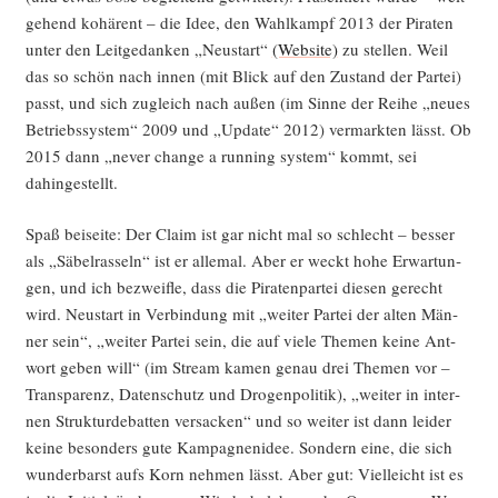
ge­hend kohä­rent – die Idee, den Wahl­kampf 2013 der Pira­ten
unter den Leit­ge­dan­ken „Neu­start“
(Web­site)
zu stel­len. Weil
das so schön nach innen (mit Blick auf den Zustand der Par­tei)
passt, und sich zugleich nach außen (im Sin­ne der Rei­he „neu­es
Betriebs­sys­tem“ 2009 und „Update“ 2012) ver­mark­ten lässt. Ob
2015 dann „never chan­ge a run­ning sys­tem“ kommt, sei
dahingestellt.
Spaß bei­sei­te: Der Cla­im ist gar nicht mal so schlecht – bes­ser
als „Säbel­ras­seln“ ist er alle­mal. Aber er weckt hohe Erwar­tun­
gen, und ich bezweif­le, dass die Pira­ten­par­tei die­sen gerecht
wird. Neu­start in Ver­bin­dung mit „wei­ter Par­tei der alten Män­
ner sein“, „wei­ter Par­tei sein, die auf vie­le The­men kei­ne Ant­
wort geben will“ (im Stream kamen genau drei The­men vor –
Trans­pa­renz, Daten­schutz und Dro­gen­po­li­tik), „wei­ter in inter­
nen Struk­tur­de­bat­ten ver­sa­cken“ und so wei­ter ist dann lei­der
kei­ne beson­ders gute Kam­pa­gnen­idee. Son­dern eine, die sich
wun­der­barst aufs Korn neh­men lässt. Aber gut: Viel­leicht ist es