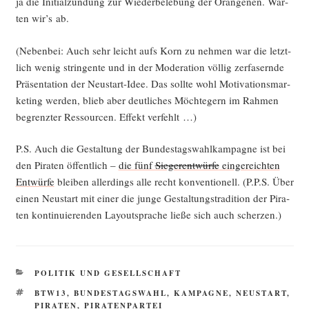
ja die Initi­al­zün­dung zur Wie­der­be­le­bung der Oran­ge­nen. War­
ten wir’s ab.
(Neben­bei: Auch sehr leicht aufs Korn zu neh­men war die letzt­
lich wenig strin­gen­te und in der Mode­ra­ti­on völ­lig zer­fa­sern­de
Prä­sen­ta­ti­on der Neu­start-Idee. Das soll­te wohl Moti­va­ti­ons­mar­
ke­ting wer­den, blieb aber deut­li­ches Möch­te­gern im Rah­men
begrenz­ter Res­sour­cen. Effekt verfehlt …)
P.S. Auch die Gestal­tung der Bun­des­tags­wahl­kam­pa­gne ist bei
den Pira­ten öffent­lich –
die fünf
Sie­ger­ent­wür­fe
ein­ge­reich­ten
Ent­wür­fe
blei­ben aller­dings alle recht kon­ven­tio­nell. (P.P.S. Über
einen Neu­start mit einer die jun­ge Gestal­tungs­tra­di­ti­on der Pira­
ten kon­ti­nu­ie­ren­den Lay­out­spra­che lie­ße sich auch scherzen.)
KATEGORIEN
POLITIK UND GESELLSCHAFT
SCHLAGWÖRTER
BTW13
,
BUNDESTAGSWAHL
,
KAMPAGNE
,
NEUSTART
,
PIRATEN
,
PIRATENPARTEI