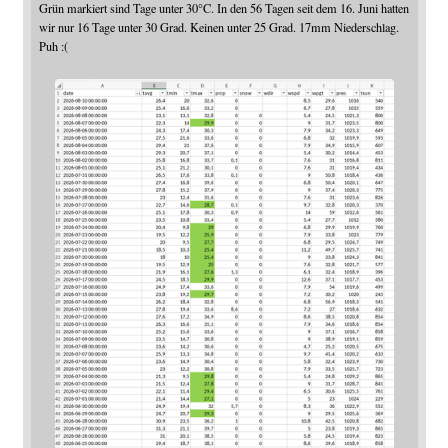
Grün markiert sind Tage unter 30°C. In den 56 Tagen seit dem 16. Juni hatten
wir nur 16 Tage unter 30 Grad. Keinen unter 25 Grad. 17mm Niederschlag.
Puh :(