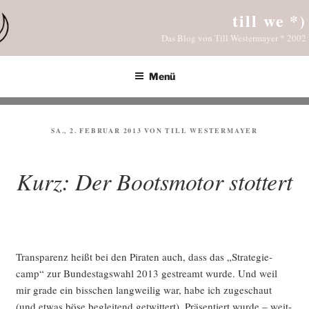
Zum
till we *)
Inhalt
Das Blog von Till Westermayer * 2002
springen
Menü
VERÖFFENTLICHT
SA., 2. FEBRUAR 2013
VON
TILL WESTERMAYER
AM
Kurz: Der Bootsmotor stottert
Trans­pa­renz heißt bei den Pira­ten auch, dass das „Stra­te­gie­
camp“ zur Bun­des­tags­wahl 2013 gestreamt wur­de. Und weil
mir gra­de ein biss­chen lang­wei­lig war, habe ich zuge­schaut
(und etwas böse beglei­tend get­wit­tert). Prä­sen­tiert wur­de – weit­