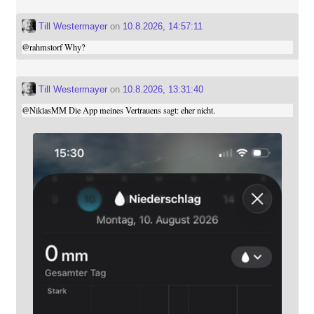
Till Westermayer
on
10.8.2026, 14:57:11
@
rahmstorf
Why?
Till Westermayer
on
10.8.2026, 13:31:40
@
NiklasMM
Die App meines Vertrauens sagt: eher nicht.