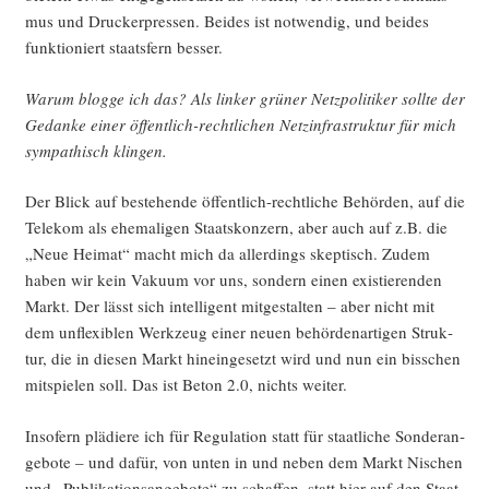
mus und Dru­cker­pres­sen. Bei­des ist not­wen­dig, und bei­des
funk­tio­niert staats­fern besser.
War­um blog­ge ich das? Als lin­ker grü­ner Netz­po­li­ti­ker soll­te der
Gedan­ke einer öffent­lich-recht­li­chen Netz­in­fra­struk­tur für mich
sym­pa­thisch klingen.
Der Blick auf bestehen­de öffent­lich-recht­li­che Behör­den, auf die
Tele­kom als ehe­ma­li­gen Staats­kon­zern, aber auch auf z.B. die
„Neue Hei­mat“ macht mich da aller­dings skep­tisch. Zudem
haben wir kein Vaku­um vor uns, son­dern einen exis­tie­ren­den
Markt. Der lässt sich intel­li­gent mit­ge­stal­ten – aber nicht mit
dem unfle­xi­blen Werk­zeug einer neu­en behör­den­ar­ti­gen Struk­
tur, die in die­sen Markt hin­ein­ge­setzt wird und nun ein biss­chen
mit­spie­len soll. Das ist Beton 2.0, nichts weiter.
Inso­fern plä­die­re ich für Regu­la­ti­on statt für staat­li­che Son­der­an­
ge­bo­te – und dafür, von unten in und neben dem Markt Nischen
und „Publi­ka­ti­ons­an­ge­bo­te“ zu schaf­fen, statt hier auf den Staat