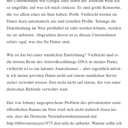
Bei Unter­neh­men wie Goog­le oder selbst der Tele­kom weiß ich
so unge­fähr, auf was ich mich ein­las­se. Es sind gro­ße Kon­zer­ne,
die vor allem eines im Sinn haben: Pro­fit. Viel­leicht wer­ten sie
Daten dazu auto­ma­tisch aus und erstel­len Pro­fi­le. Solan­ge die
Daten­hal­tung im Netz pro­fi­ta­bel ist oder wer­den könn­te, wer­den
sie sie anbie­ten. Abge­se­hen davon ist es die­sen Unter­neh­men
rela­tiv egal, was das für Daten sind.
Wie ist das bei einer staat­li­chen Ein­rich­tung? Viel­leicht sind es
die letz­ten Res­te der Anti­volks­zäh­lungs-DNA in mei­ner Par­tei,
viel­leicht ist es ein laten­ter Anar­chis­mus – aber eigent­lich möch­
te ich mei­ne pri­va­ten Daten nicht auf einem staat­li­chen Ser­ver
sicher ver­wahrt wis­sen. Erst recht nicht auf einem, der von einer
deut­schen Behör­de ver­wal­tet wird.
Das von John­ny ange­spro­che­ne Pro­blem des pri­va­ti­sier­ten semi­
öf­fent­li­chen Raums im Netz wird sich nicht dadurch lösen las­
sen, dass die Deut­sche Netz­in­fra­struk­tur­an­stalt mir
http://tillwestermayer1975.deu-nifa.de anbie­tet. War­um soll­te ich