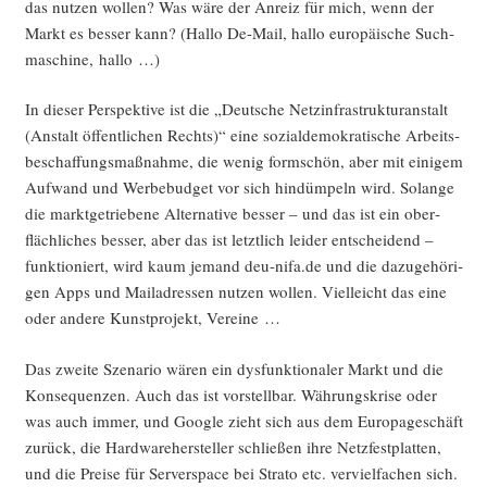
das nut­zen wol­len? Was wäre der Anreiz für mich, wenn der
Markt es bes­ser kann? (Hal­lo De-Mail, hal­lo euro­päi­sche Such­
ma­schi­ne, hallo …)
In die­ser Per­spek­ti­ve ist die „Deut­sche Netz­in­fra­struk­tur­an­stalt
(Anstalt öffent­li­chen Rechts)“ eine sozi­al­de­mo­kra­ti­sche Arbeits­
be­schaf­fungs­maß­nah­me, die wenig form­schön, aber mit eini­gem
Auf­wand und Wer­be­bud­get vor sich hin­düm­peln wird. Solan­ge
die markt­ge­trie­be­ne Alter­na­ti­ve bes­ser – und das ist ein ober­
fläch­li­ches bes­ser, aber das ist letzt­lich lei­der ent­schei­dend –
funk­tio­niert, wird kaum jemand deu-nifa.de und die dazu­ge­hö­ri­
gen Apps und Mail­adres­sen nut­zen wol­len. Viel­leicht das eine
oder ande­re Kunst­pro­jekt, Vereine …
Das zwei­te Sze­na­rio wären ein dys­funk­tio­na­ler Markt und die
Kon­se­quen­zen. Auch das ist vor­stell­bar. Wäh­rungs­kri­se oder
was auch immer, und Goog­le zieht sich aus dem Euro­pa­ge­schäft
zurück, die Hard­ware­her­stel­ler schlie­ßen ihre Netz­fest­plat­ten,
und die Prei­se für Ser­ver­space bei Stra­to etc. ver­viel­fa­chen sich.