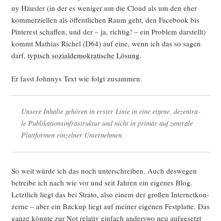
ny Häus­ler (in der es weni­ger um die Cloud als um den eher
kom­mer­zi­el­len als öffent­li­chen Raum geht, den Face­book bis
Pin­te­rest schaf­fen, und der – ja, rich­tig! – ein Pro­blem dar­stellt)
kommt Mathi­as Richel (D64) auf eine, wenn ich das so sagen
darf,
typisch sozi­al­de­mo­kra­ti­sche Lösung
.
Er fasst John­nys Text wie folgt zusammen:
Unse­re Inhal­te gehö­ren in ers­ter Linie in eine eige­ne, dezen­tra­
le Publi­ka­ti­ons­in­fra­struk­tur und nicht in pri­mär auf zen­tra­le
Platt­for­men ein­zel­ner Unternehmen.
So weit wür­de ich das noch unter­schrei­ben. Auch des­we­gen
betrei­be ich nach wie vor und seit Jah­ren ein eige­nes Blog.
Letzt­lich liegt das bei Stra­to, also einem der gro­ßen Inter­net­kon­
zer­ne – aber ein Back­up liegt auf mei­ner eige­nen Fest­plat­te. Das
gan­ze könn­te zur Not rela­tiv ein­fach anders­wo neu auf­ge­setzt