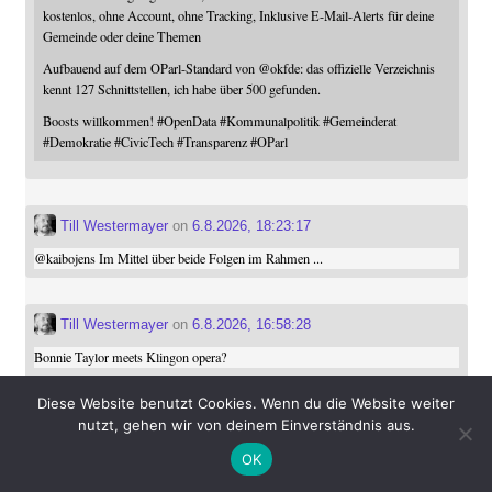
kostenlos, ohne Account, ohne Tracking, Inklusive E-Mail-Alerts für deine
Gemeinde oder deine Themen
Aufbauend auf dem OParl-Standard von
@
okfde
: das offizielle Verzeichnis
kennt 127 Schnittstellen, ich habe über 500 gefunden.
Boosts willkommen!
#
OpenData
#
Kommunalpolitik
#
Gemeinderat
#
Demokratie
#
CivicTech
#
Transparenz
#
OParl
Till Westermayer
on
6.8.2026, 18:23:17
@
kaibojens
Im Mittel über beide Folgen im Rahmen ...
Till Westermayer
on
6.8.2026, 16:58:28
Bonnie Taylor meets Klingon opera?
#
startrek
#
snw
Diese Website benutzt Cookies. Wenn du die Website weiter
nutzt, gehen wir von deinem Einverständnis aus.
Till Westermayer
on 6.8.2026, 15:07:27
boosted
OK