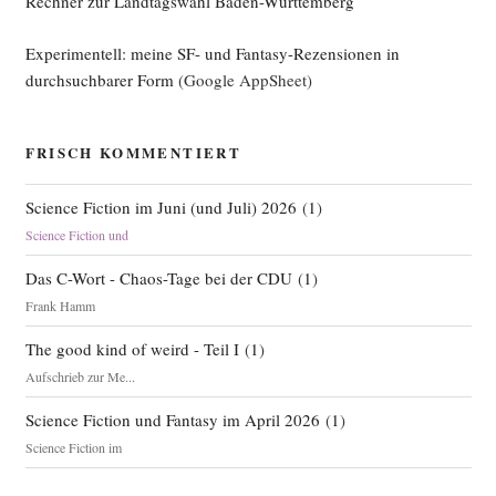
Rechner zur Landtagswahl Baden-Württemberg
Experimentell: meine SF- und Fantasy-Rezensionen in
durchsuchbarer Form
(Google AppSheet)
FRISCH KOMMENTIERT
Science Fiction im Juni (und Juli) 2026
(
1
)
Science Fiction und
Das C-Wort - Chaos-Tage bei der CDU
(
1
)
Frank Hamm
The good kind of weird - Teil I
(
1
)
Aufschrieb zur Me...
Science Fiction und Fantasy im April 2026
(
1
)
Science Fiction im