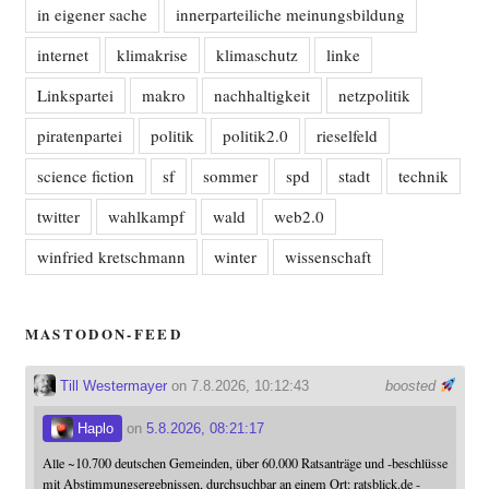
in eigener sache
innerparteiliche meinungsbildung
internet
klimakrise
klimaschutz
linke
Linkspartei
makro
nachhaltigkeit
netzpolitik
piratenpartei
politik
politik2.0
rieselfeld
science fiction
sf
sommer
spd
stadt
technik
twitter
wahlkampf
wald
web2.0
winfried kretschmann
winter
wissenschaft
MASTODON-FEED
Till Westermayer
on 7.8.2026, 10:12:43
boosted
Haplo
on
5.8.2026, 08:21:17
Alle ~10.700 deutschen Gemeinden, über 60.000 Ratsanträge und -beschlüsse
mit Abstimmungsergebnissen, durchsuchbar an einem Ort: ratsblick.de -