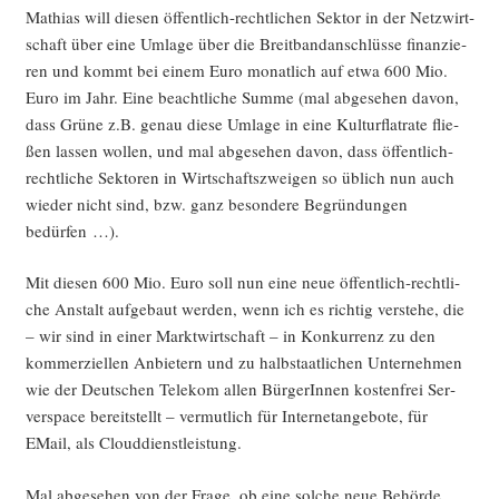
Mathi­as will die­sen öffent­lich-recht­li­chen Sek­tor in der Netz­wirt­
schaft über eine Umla­ge über die Breit­band­an­schlüs­se finan­zie­
ren und kommt bei einem Euro monat­lich auf etwa 600 Mio.
Euro im Jahr. Eine beacht­li­che Sum­me (mal abge­se­hen davon,
dass Grü­ne z.B. genau die­se Umla­ge in eine Kul­tur­flat­rate flie­
ßen las­sen wol­len, und mal abge­se­hen davon, dass öffent­lich-
recht­li­che Sek­to­ren in Wirt­schafts­zwei­gen so üblich nun auch
wie­der nicht sind, bzw. ganz beson­de­re Begrün­dun­gen
bedürfen …).
Mit die­sen 600 Mio. Euro soll nun eine neue öffent­lich-recht­li­
che Anstalt auf­ge­baut wer­den, wenn ich es rich­tig ver­ste­he, die
– wir sind in einer Markt­wirt­schaft – in Kon­kur­renz zu den
kom­mer­zi­el­len Anbie­tern und zu halb­staat­li­chen Unter­neh­men
wie der Deut­schen Tele­kom allen Bür­ge­rIn­nen kos­ten­frei Ser­
ver­space bereit­stellt – ver­mut­lich für Inter­net­an­ge­bo­te, für
EMail, als Clouddienstleistung.
Mal abge­se­hen von der Fra­ge, ob eine sol­che neue Behör­de