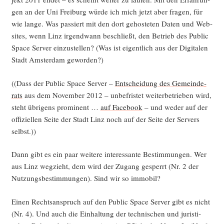
gen an der Uni Frei­burg wür­de ich mich jetzt aber fra­gen, für
wie lan­ge. Was pas­siert mit den dort gehos­te­ten Daten und Web­
sites, wenn Linz irgend­wann beschließt, den Betrieb des Public
Space Ser­ver ein­zu­stel­len? (Was ist eigent­lich aus der Digi­ta­len
Stadt Ams­ter­dam geworden?)
((Dass der Public Space Ser­ver –
Ent­schei­dung des Gemein­de­
rats
aus dem Novem­ber 2012 – unbe­fris­tet wei­ter­be­trie­ben wird,
steht übri­gens pro­mi­nent …
auf Face­book
– und weder auf der
offi­zi­el­len Sei­te der Stadt Linz noch auf der Sei­te der Ser­vers
selbst.))
Dann gibt es ein paar wei­te­re inter­es­san­te Bestim­mun­gen. Wer
aus Linz weg­zieht, dem wird der Zugang gesperrt (Nr. 2 der
Nut­zungs­be­stim­mun­gen). Sind wir so immobil?
Einen Rechts­an­spruch auf den Public Space Ser­ver gibt es nicht
(Nr. 4). Und auch die Ein­hal­tung der tech­ni­schen und juris­ti­