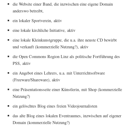
die Web­site einer Band, die inzwi­schen eine eige­ne Domain
anders­wo betreibt,
ein loka­ler Sport­ver­ein, aktiv
eine loka­le kirch­li­che Initia­ti­ve, aktiv
eine loka­le Klein­kunst­grup­pe, die u.a. ihre neus­te CD bewirbt
und ver­kauft (kom­mer­zi­el­le Nut­zung?), aktiv
die Open Com­mons Regi­on Linz als poli­ti­sche Fort­füh­rung des
PSS, aktiv
ein Ange­bot eines Leh­rers, u.a. mit Unter­richts­oft­ware
(Freeware/Shareware), aktiv
eine Prä­sen­ta­ti­ons­sei­te einer Künst­le­rin, mit Shop (kom­mer­zi­el­le
Nutzung?)
ein gelösch­tes Blog eines frei­en Videojournalisten
das alte Blog eines loka­len Even­trau­mes, inzwi­schen auf eige­ner
Domain (kom­mer­zi­el­le Nutzung?)