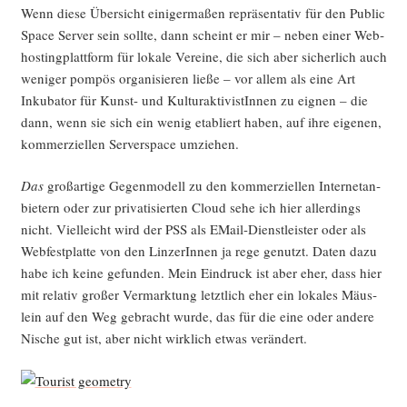
Wenn die­se Über­sicht eini­ger­ma­ßen reprä­sen­ta­tiv für den Public
Space Ser­ver sein soll­te, dann scheint er mir – neben einer Web­
hos­ting­platt­form für loka­le Ver­ei­ne, die sich aber sicher­lich auch
weni­ger pom­pös orga­ni­sie­ren lie­ße – vor allem als eine Art
Inku­ba­tor für Kunst- und Kul­tur­ak­ti­vis­tIn­nen zu eig­nen – die
dann, wenn sie sich ein wenig eta­bliert haben, auf ihre eige­nen,
kom­mer­zi­el­len Ser­ver­space umziehen.
Das
groß­ar­ti­ge Gegen­mo­dell zu den kom­mer­zi­el­len Inter­net­an­
bie­tern oder zur pri­va­ti­sier­ten Cloud sehe ich hier aller­dings
nicht. Viel­leicht wird der PSS als EMail-Dienst­leis­ter oder als
Web­fest­plat­te von den Lin­ze­rIn­nen ja rege genutzt. Daten dazu
habe ich kei­ne gefun­den. Mein Ein­druck ist aber eher, dass hier
mit rela­tiv gro­ßer Ver­mark­tung letzt­lich eher ein loka­les Mäus­
lein auf den Weg gebracht wur­de, das für die eine oder ande­re
Nische gut ist, aber nicht wirk­lich etwas verändert.