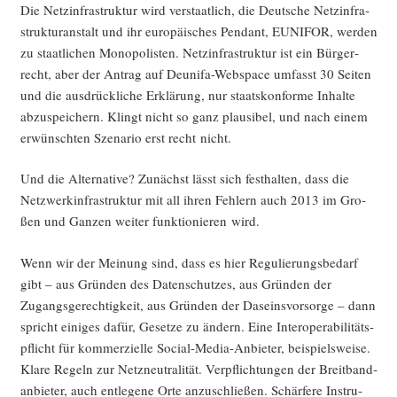
Die Netz­in­fra­struk­tur wird ver­staat­lich, die Deut­sche Netz­in­fra­
struk­tur­an­stalt und ihr euro­päi­sches Pen­dant, EUNIFOR, wer­den
zu staat­li­chen Mono­po­lis­ten. Netz­in­fra­struk­tur ist ein Bür­ger­
recht, aber der Antrag auf Deuni­fa-Web­space umfasst 30 Sei­ten
und die aus­drück­li­che Erklä­rung, nur staats­kon­for­me Inhal­te
abzu­spei­chern. Klingt nicht so ganz plau­si­bel, und nach einem
erwünsch­ten Sze­na­rio erst recht nicht.
Und die Alter­na­ti­ve? Zunächst lässt sich fest­hal­ten, dass die
Netz­werk­in­fra­struk­tur mit all ihren Feh­lern auch 2013 im Gro­
ßen und Gan­zen wei­ter funk­tio­nie­ren wird.
Wenn wir der Mei­nung sind, dass es hier Regu­lie­rungs­be­darf
gibt – aus Grün­den des Daten­schut­zes, aus Grün­den der
Zugangs­ge­rech­tig­keit, aus Grün­den der Daseins­vor­sor­ge – dann
spricht eini­ges dafür, Geset­ze zu ändern. Eine Inter­ope­ra­bi­li­täts­
pflicht für kom­mer­zi­el­le Social-Media-Anbie­ter, bei­spiels­wei­se.
Kla­re Regeln zur Netz­neu­tra­li­tät. Ver­pflich­tun­gen der Breit­band­
an­bie­ter, auch ent­le­ge­ne Orte anzu­schlie­ßen. Schär­fe­re Instru­