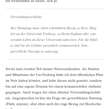
ten wei­ter­lau­fen zu las­sen. Ach ja:
Verwendungsrichtlinie
Ihre Home­page muss einen erkenn­ba­ren Bezug zu Ihrer Tätig­
keit an der Uni­ver­si­tät Frei­burg, zu Ihrem Stu­di­um oder zum
sozia­len Leben an die­ser Uni­ver­si­tät auf­wei­sen. Für die Inhal­
te sind Sie als Urhe­ber per­sön­lich ver­ant­wort­lich. Eine
gewerb­li­che Nut­zung ist untersagt.
Soviel zum zwei­ten Teil mei­ner Netz­so­zia­li­sa­ti­on. Als Stu­dent
und Mit­ar­bei­ter der Uni Frei­burg hät­te ich dort öffent­li­chen Platz
im Netz haben kön­nen, und habe die­sen nicht genutzt, son­dern
bin auf eine eige­ne Domain bei einem kom­mer­zi­el­len Anbie­ter
gegan­gen. Auch wegen der oben zitier­ten Ver­wen­dungs­richt­li­
nie. Ange­spro­chen ist hier die Fra­ge der gewerb­li­chen Nut­zung
(Flattr, anyo­ne), aber eben auch der enge Bezug zur Hoch­schu­