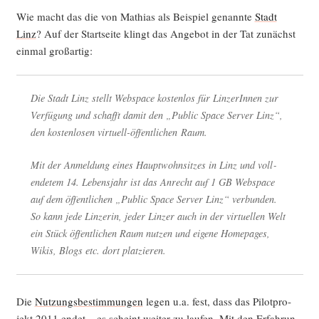
Wie macht das die von Mathi­as als Bei­spiel genann­te
Stadt
Linz
? Auf der Start­sei­te klingt das Ange­bot in der Tat zunächst
ein­mal großartig:
Die Stadt Linz stellt Web­space kos­ten­los für Lin­ze­rIn­nen zur
Ver­fü­gung und schafft damit den „Public Space Ser­ver Linz“,
den kos­ten­lo­sen vir­tu­ell-öffent­li­chen Raum.
Mit der Anmel­dung eines Haupt­wohn­sit­zes in Linz und voll­
ende­tem 14. Lebens­jahr ist das Anrecht auf 1 GB Web­space
auf dem öffent­li­chen „Public Space Ser­ver Linz“ ver­bun­den.
So kann jede Lin­ze­rin, jeder Lin­zer auch in der vir­tu­el­len Welt
ein Stück öffent­li­chen Raum nut­zen und eige­ne Home­pages,
Wikis, Blogs etc. dort platzieren.
Die
Nut­zungs­be­stim­mun­gen
legen u.a. fest, dass das Pilot­pro­
jekt 2011 endet – es scheint wei­ter zu lau­fen. Mit den Erfah­run­