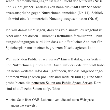
schen Rah­men­be­din­gun­gen ist rei­ne Pflicht der Nut­ze­rIn (Nr. 6
und 7), bei gro­ber Fahr­läs­sig­keit kann die Stadt Linz Scha­dens­
er­satz­an­sprü­che gegen Nut­ze­rIn­nen anmel­den (Nr. 11). Schließ­
lich wird eine kom­mer­zi­el­le Nut­zung aus­ge­schlos­sen (Nr. 6).
Ich will damit nicht sagen, dass das kein sinn­vol­les Ange­bot ist.
Aber auch bei die­sen – durch­aus freund­lich for­mu­lier­ten – Nut­
zungs­be­din­gun­gen wird klar, dass ein öffent­li­cher Anbie­ter für
Spei­cher­platz nur in einer begrenz­ten Nische agie­ren kann.
Wer nutzt den Public Space Ser­ver? Einen Kata­log aller Sei­ten
und Nut­ze­rIn­nen gibt es nicht. Auch auf der Sei­te der Stadt habe
ich kei­ne wei­te­ren Infos dazu gefun­den, wie das Ange­bot ange­
nom­men wird (Kos­ten pro Jahr sind wohl 26.000 €). Eine Stich­
pro­be bie­ten die
neu­es­ten Sei­ten am Public Space Ser­ver
. Dort
sind aktu­ell zehn Sei­ten aufgeführt:
eine Sei­te über ÖBB-Loko­mo­ti­ven, die auf toten Web­space
anders­wo verweist,