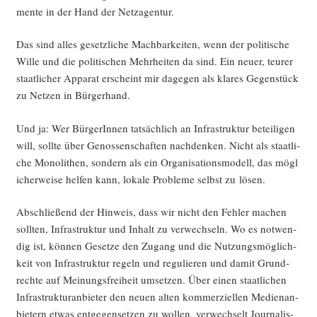
men­te in der Hand der Netzagentur.
Das sind alles gesetz­li­che Mach­bar­kei­ten, wenn der poli­ti­sche
Wil­le und die poli­ti­schen Mehr­hei­ten da sind. Ein neu­er, teu­rer
staat­li­cher Appa­rat erscheint mir dage­gen als kla­res Gegen­stück
zu Net­zen in Bürgerhand.
Und ja: Wer Bür­ge­rIn­nen tat­säch­lich an Infra­struk­tur betei­li­gen
will, soll­te über Genos­sen­schaf­ten nach­den­ken. Nicht als staat­li­
che Mono­li­then, son­dern als ein Orga­ni­sa­ti­ons­mo­dell, das mög­l
i­cher­wei­se hel­fen kann, loka­le Pro­ble­me selbst zu lösen.
Abschlie­ßend der Hin­weis, dass wir nicht den Feh­ler machen
soll­ten, Infra­struk­tur und Inhalt zu ver­wech­seln. Wo es not­wen­
dig ist, kön­nen Geset­ze den Zugang und die Nut­zungs­mög­lich­
keit von Infra­struk­tur regeln und regu­lie­ren und damit Grund­
rech­te auf Mei­nungs­frei­heit umset­zen. Über einen staat­li­chen
Infra­struk­tur­anbie­ter den neu­en alten kom­mer­zi­el­len Medi­en­an­
bie­tern etwas ent­ge­gen­set­zen zu wol­len, ver­wech­selt Jour­na­lis­