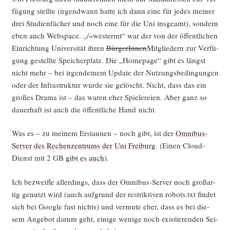
fü­gung stell­te (irgend­wann hat­te ich dann eine für jedes mei­ner
drei Stu­di­en­fä­cher und noch eine für die Uni ins­ge­amt), son­dern
eben auch Web­space. „/~westermt“ war der von der öffent­li­chen
Ein­rich­tung Uni­ver­si­tät ihren
Bür­ge­rIn­nen
Mit­glie­dern zur Ver­fü­
gung gestell­te Spei­cher­platz. Die „Home­page“ gibt es längst
nicht mehr – bei irgend­ei­nem Update der Nut­zungs­be­din­gun­gen
oder der Infra­struk­tur wur­de sie gelöscht. Nicht, dass das ein
gro­ßes Dra­ma ist – das waren eher Spie­le­rei­en. Aber ganz so
dau­er­haft ist auch die öffent­li­che Hand nicht.
Was es – zu mei­nem Erstau­nen – noch gibt, ist der
Omni­bus-
Ser­ver des Rechen­zen­trums der Uni Frei­burg
. (Einen Cloud-
Dienst mit 2 GB
gibt es auch
).
Ich bezweif­le aller­dings, dass der Omni­bus-Ser­ver noch groß­ar­
tig genutzt wird (auch auf­grund der restrik­ti­ven robots.txt fin­det
sich bei Goog­le fast nichts) und ver­mu­te eher, dass es bei die­
sem Ange­bot dar­um geht, eini­ge weni­ge noch exis­tie­ren­den Sei­