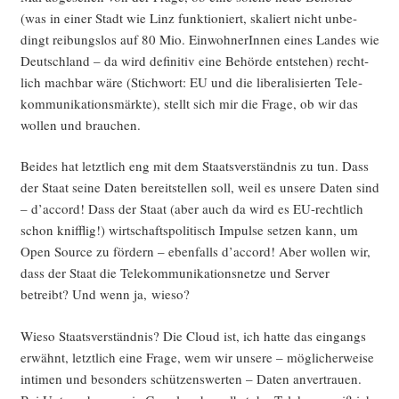
(was in einer Stadt wie Linz funk­tio­niert, ska­liert nicht unbe­
dingt rei­bungs­los auf 80 Mio. Ein­woh­ne­rIn­nen eines Lan­des wie
Deutsch­land – da wird defi­ni­tiv eine Behör­de ent­ste­hen) recht­
lich mach­bar wäre (Stich­wort: EU und die libe­ra­li­sier­ten Tele­
kom­mu­ni­ka­ti­ons­märk­te), stellt sich mir die Fra­ge, ob wir das
wol­len und brauchen.
Bei­des hat letzt­lich eng mit dem Staats­ver­ständ­nis zu tun. Dass
der Staat sei­ne Daten bereit­stel­len soll, weil es unse­re Daten sind
– d’accord! Dass der Staat (aber auch da wird es EU-recht­lich
schon kniff­lig!) wirt­schafts­po­li­tisch Impul­se set­zen kann, um
Open Source zu för­dern – eben­falls d’accord! Aber wol­len wir,
dass der Staat die Tele­kom­mu­ni­ka­ti­ons­net­ze und Ser­ver
betreibt? Und wenn ja, wieso?
Wie­so Staats­ver­ständ­nis? Die Cloud ist, ich hat­te das ein­gangs
erwähnt, letzt­lich eine Fra­ge, wem wir unse­re – mög­li­cher­wei­se
inti­men und beson­ders schüt­zens­wer­ten – Daten anver­trau­en.