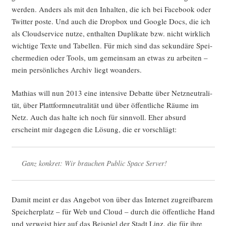
wer­den. Anders als mit den Inhal­ten, die ich bei Face­book oder
Twit­ter pos­te. Und auch die Drop­box und Goog­le Docs, die ich
als Cloud­ser­vice nut­ze, ent­hal­ten Dupli­ka­te bzw. nicht wirk­lich
wich­ti­ge Tex­te und Tabel­len. Für mich sind das sekun­dä­re Spei­
cher­me­di­en oder Tools, um gemein­sam an etwas zu arbei­ten –
mein per­sön­li­ches Archiv liegt woanders.
Mathi­as will nun 2013 eine inten­si­ve Debat­te über Netz­neu­tra­li­
tät, über Platt­form­neu­tra­li­tät und über öffent­li­che Räu­me im
Netz. Auch das hal­te ich noch für sinn­voll. Eher absurd
erscheint mir dage­gen die Lösung, die er vorschlägt:
Ganz kon­kret: Wir brau­chen Public Space Server!
Damit meint er das Ange­bot von über das Inter­net zugreif­ba­rem
Spei­cher­platz – für Web und Cloud – durch die öffent­li­che Hand
und ver­weist hier auf das Bei­spiel der Stadt Linz, die für ihre