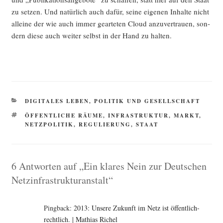
zu set­zen. Und natür­lich auch dafür, sei­ne eige­nen Inhal­te nicht
allei­ne der wie auch immer gear­te­ten Cloud anzu­ver­trau­en, son­
dern die­se auch wei­ter selbst in der Hand zu halten.
KATEGORIEN
DIGITALES LEBEN
,
POLITIK UND GESELLSCHAFT
SCHLAGWÖRTER
ÖFFENTLICHE RÄUME
,
INFRASTRUKTUR
,
MARKT
,
NETZPOLITIK
,
REGULIERUNG
,
STAAT
6 Antworten auf „Ein klares Nein zur Deutschen
Netzinfrastrukturanstalt“
Pingback:
2013: Unsere Zukunft im Netz ist öffentlich-
rechtlich. | Mathias Richel