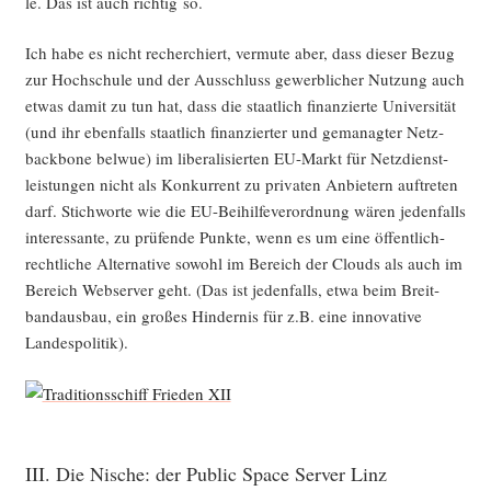
le. Das ist auch rich­tig so.
Ich habe es nicht recher­chiert, ver­mu­te aber, dass die­ser Bezug
zur Hoch­schu­le und der Aus­schluss gewerb­li­cher Nut­zung auch
etwas damit zu tun hat, dass die staat­lich finan­zier­te Uni­ver­si­tät
(und ihr eben­falls staat­lich finan­zier­ter und gema­nag­ter Netz­
back­bone bel­wue) im libe­ra­li­sier­ten EU-Markt für Netz­dienst­
leis­tun­gen nicht als Kon­kur­rent zu pri­va­ten Anbie­tern auf­tre­ten
darf. Stich­wor­te wie die EU-Bei­hil­fe­ver­ord­nung wären jeden­falls
inter­es­san­te, zu prü­fen­de Punk­te, wenn es um eine öffent­lich-
recht­li­che Alter­na­ti­ve sowohl im Bereich der Clouds als auch im
Bereich Web­ser­ver geht. (Das ist jeden­falls, etwa beim Breit­
band­aus­bau, ein gro­ßes Hin­der­nis für z.B. eine inno­va­ti­ve
Landespolitik).
III. Die Nische: der Public Space Server Linz