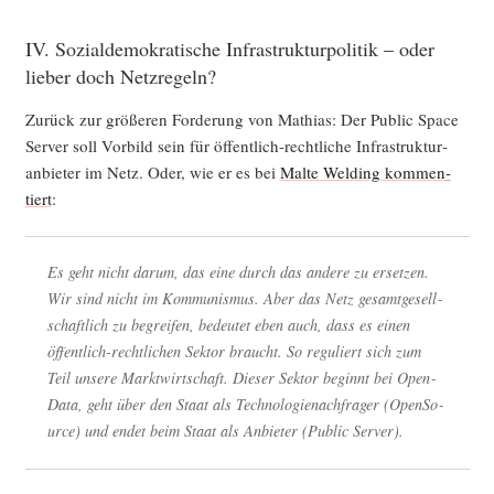
IV. Sozialdemokratische Infrastrukturpolitik – oder
lieber doch Netzregeln?
Zurück zur grö­ße­ren For­de­rung von Mathi­as: Der Public Space
Ser­ver soll Vor­bild sein für öffent­lich-recht­li­che Infra­struk­tur­
anbie­ter im Netz. Oder, wie er es bei
Mal­te Wel­ding kom­men­
tiert
:
Es geht nicht dar­um, das eine durch das ande­re zu erset­zen.
Wir sind nicht im Kom­mu­nis­mus. Aber das Netz gesamt­ge­sell­
schaft­lich zu begrei­fen, bedeu­tet eben auch, dass es einen
öffent­lich-recht­li­chen Sek­tor braucht. So regu­liert sich zum
Teil unse­re Markt­wirt­schaft. Die­ser Sek­tor beginnt bei Open­
Da­ta, geht über den Staat als Tech­no­lo­gie­nach­fra­ger (Open­So­
ur­ce) und endet beim Staat als Anbie­ter (Public Server).