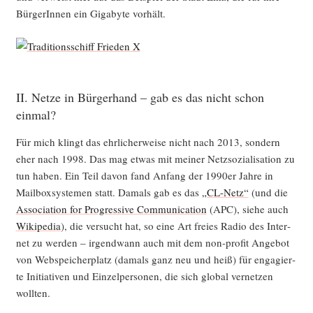
Bür­ge­rIn­nen ein Giga­byte vorhält.
II. Netze in Bürgerhand – gab es das nicht schon
einmal?
Für mich klingt das ehr­li­cher­wei­se nicht nach 2013, son­dern
eher nach 1998. Das mag etwas mit mei­ner Netz­so­zia­li­sa­ti­on zu
tun haben. Ein Teil davon fand Anfang der 1990er Jah­re in
Mail­box­sys­te­men statt. Damals gab es das
„CL-Netz“
(und die
Asso­cia­ti­on for Pro­gres­si­ve Com­mu­ni­ca­ti­on
(APC), sie­he auch
Wiki­pe­dia
), die ver­sucht hat, so eine Art frei­es Radio des Inter­
net zu wer­den – irgend­wann auch mit dem non-pro­fit Ange­bot
von Web­s­pei­cher­platz (damals ganz neu und heiß) für enga­gier­
te Initia­ti­ven und Ein­zel­per­so­nen, die sich glo­bal ver­net­zen
wollten.