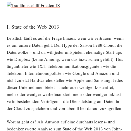
I. State of the Web 2013
Letzt­lich läuft es auf die Fra­ge hin­aus, wem wir ver­trau­en, wenn
es um unse­re Daten geht. Der Hype der Sai­son heißt Cloud, die
Daten­wol­ke – und da will jeder mit­spie­len: ehe­ma­li­ge Start-ups
wie Drop­box (kei­ne Ahnung, wem das inzwi­schen gehört), Hos­
tin­g­an­bie­ter wie 1&1, Tele­kom­mu­ni­ka­ti­ons­gi­gan­ten wie die
Tele­kom, Inter­net­mo­no­po­lis­ten wie Goog­le und Ama­zon und
nicht zuletzt Hard­ware­her­stel­ler wie Apple und Sam­sung. Jedes
die­ser Unter­neh­men bie­tet – mehr oder weni­ger kos­ten­frei,
mehr oder weni­ger wer­be­fi­nan­ziert, mehr oder weni­ger inklu­si­
ve in bestehen­den Ver­trä­gen – die Dienst­leis­tung an, Daten in
der Cloud zu spei­chern und von über­all her dar­auf zuzugreifen.
Wor­um geht es? Als Ant­wort auf eine durch­aus lesens- und
beden­kens­wer­te Ana­ly­se zum
Sta­te of the Web 2013
von John­