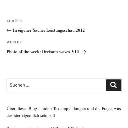
Beitragsnavigation
Vorheriger
ZURÜCK
Beitrag
In eigener Sache: Leistungsschau 2012
Nächster
WEITER
Beitrag
Photo of the week: Dreisam waves VIII
Suche
Such
nach:
Über dieses Blog ... oder: Textempfehlungen und die Frage, was
das hier eigentlich sein soll