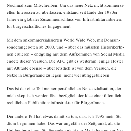
Noch­mal zum Mit­schrei­ben: Um das neue Netz nicht kom­mer­zi­
el­len Inter­es­sen zu über­las­sen, ent­stand seit Ende der 1980er
Jah­re ein glo­ba­ler Zusam­men­schluss von Infra­struk­tur­anbie­tern
für bür­ger­schaft­li­ches Engagement.
Mit dem ankom­mer­zia­li­sier­ten World Wide Web, mit Domain­
son­der­an­ge­bo­ten ab 2000, und – aber das müss­ten His­to­ri­ke­rIn­
nen eru­ie­ren – end­gül­tig mit dem Auf­kom­men von Social Media
ende­te die­ser Ver­such. Die APC gibt es wei­ter­hin, eini­ge Hos­ter
mit Atti­tu­de eben­so – aber letzt­lich ist von dem Ver­such, die
Net­ze in Bür­ger­hand zu legen, nicht viel übriggeblieben.
Das ist der eine Teil mei­ner per­sön­li­chen Netz­so­zia­li­sa­ti­on, der
mich skep­tisch wer­den lässt bezüg­lich der Idee einer öffent­lich-
recht­li­chen Publi­ka­ti­ons­in­fra­struk­tur für BürgerInnen.
Der ande­re Teil hat etwas damit zu tun, dass ich 1995 mein Stu­
di­um begon­nen habe. Das war unge­fähr der Zeit­punkt, als die
Uni Frei­burg ihren Stu­die­ren­den nicht nur Mail­adres­sen zur Ver­