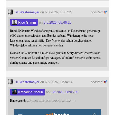
Till Westermayer
on 6.8.2026, 15:07:27
boosted
Rico Grimm
on
6.8.2026, 08:46:25
Rund 8000 neue Windkraftanlagen sind aktuell in Deutschland genehmigt.
6000 davon überschreiten laut Bundesverband Windenergie die neue
Leistungsgrenze regelmäßig. Drei Viertel der schon durchgeplanten
Windprojekte müssen neu bewertet werden.
Deshalb ist Windkraft für mich die eigentliche Story dieser Gesetze: Solar
verliert Garantien für zukünftige Anlagen. Windkraft verliert sie für bereits
durchgeplante und genehmigte Anlagen.
Till Westermayer
on 6.8.2026, 11:34:14
boosted
Katharina Nocun
on
5.8.2026, 08:05:09
Hintergrund:
ZDFHEUTE.DE/POLITIK/DEUTSCHLAN