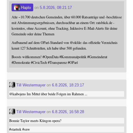
Haplo
on
5.8.2026, 08:21:17
Alle ~10.700 deutschen Gemeinden, über 60.000 Ratsanträge und -beschlüsse
mit Abstimmungsergebnissen, durchsuchbar an einem Ort: ratsblick.de -
kostenlos, ohne Account, ohne Tracking, Inklusive E-Mail-Alerts für deine
Gemeinde oder deine Themen
Aufbauend auf dem OParl-Standard von
@
okfde
: das offizielle Verzeichnis
kennt 127 Schnittstellen, ich habe über 500 gefunden.
Boosts willkommen!
#
OpenData
#
Kommunalpolitik
#
Gemeinderat
#
Demokratie
#
CivicTech
#
Transparenz
#
OParl
Till Westermayer
on
6.8.2026, 18:23:17
@
kaibojens
Im Mittel über beide Folgen im Rahmen ...
Till Westermayer
on
6.8.2026, 16:58:28
Bonnie Taylor meets Klingon opera?
#
startrek
#
snw