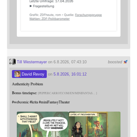
Till Westermayer
on 6.8.2026, 07:43:10
boosted
David Revoy
on
5.8.2026, 16:01:12
Authenticity Problem
Bonus timelapse:
PEPPERCARROT.COM/EN/MINIFANTAS
#
webcomic
#
krita
#
miniFantasyTheater