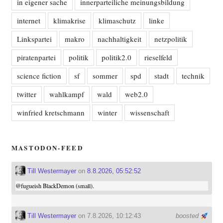
in eigener sache
innerparteiliche meinungsbildung
internet
klimakrise
klimaschutz
linke
Linkspartei
makro
nachhaltigkeit
netzpolitik
piratenpartei
politik
politik2.0
rieselfeld
science fiction
sf
sommer
spd
stadt
technik
twitter
wahlkampf
wald
web2.0
winfried kretschmann
winter
wissenschaft
MASTODON-FEED
Till Westermayer
on
8.8.2026, 05:52:52
@
fugueish
BlackDemon (small).
Till Westermayer
on 7.8.2026, 10:12:43
boosted