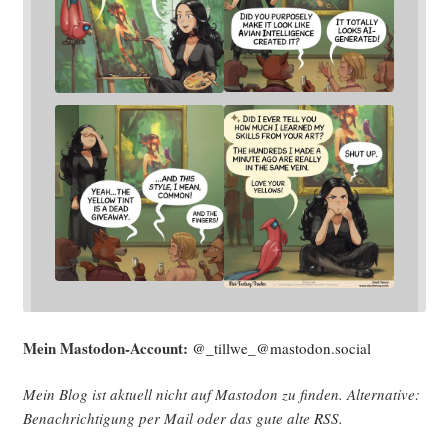
Mein Mast­o­don-Account:
@_tillwe_@mastodon.social
Mein Blog ist aktu­ell nicht auf Mast­o­don zu fin­den. Alter­na­ti­ve:
Benach­rich­ti­gung per Mail oder das gute alte
RSS
.