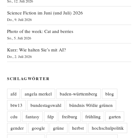
So., 12. Juli 2026
Science Fiction im Juni (und Juli) 2026
Do., 9. Juli 2026
Photo of the week: Cat and berries
So., 5. Juli 2026
Kurz: Wie halten Sie’s mit AI?
Do., 2. Juli 2026
SCHLAGWÖRTER
afd
angela merkel
baden-württemberg
blog
btw13
bundestagswahl
bündnis 90/die grünen
cdu
fantasy
fdp
freiburg
frühling
garten
gender
google
grüne
herbst
hochschulpolitik