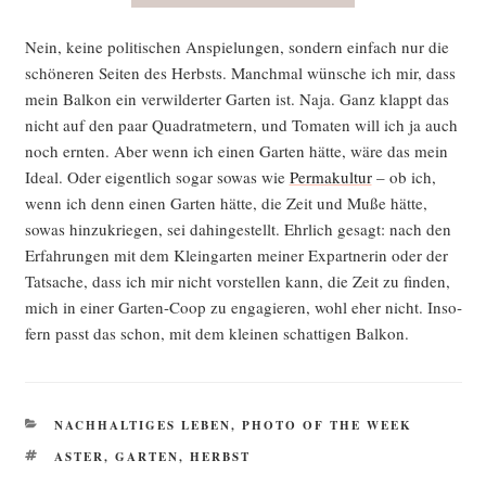
Nein, kei­ne poli­ti­schen Anspie­lun­gen, son­dern ein­fach nur die
schö­ne­ren Sei­ten des Herbsts. Manch­mal wün­sche ich mir, dass
mein Bal­kon ein ver­wil­der­ter Gar­ten ist. Naja. Ganz klappt das
nicht auf den paar Qua­drat­me­tern, und Toma­ten will ich ja auch
noch ern­ten. Aber wenn ich einen Gar­ten hät­te, wäre das mein
Ide­al. Oder eigent­lich sogar sowas wie
Per­ma­kul­tur
– ob ich,
wenn ich denn einen Gar­ten hät­te, die Zeit und Muße hät­te,
sowas hin­zu­krie­gen, sei dahin­ge­stellt. Ehr­lich gesagt: nach den
Erfah­run­gen mit dem Klein­gar­ten mei­ner Expart­ne­rin oder der
Tat­sa­che, dass ich mir nicht vor­stel­len kann, die Zeit zu fin­den,
mich in einer Gar­ten-Coop zu enga­gie­ren, wohl eher nicht. Inso­
fern passt das schon, mit dem klei­nen schat­ti­gen Balkon.
KATEGORIEN
NACHHALTIGES LEBEN
,
PHOTO OF THE WEEK
SCHLAGWÖRTER
ASTER
,
GARTEN
,
HERBST