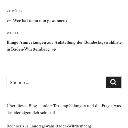
Beitragsnavigation
Vorheriger
ZURÜCK
Beitrag
Wer hat denn nun gewonnen?
Nächster
WEITER
Beitrag
Einige Anmerkungen zur Aufstellung der Bundestagswahlliste
in Baden-Württemberg
Suche
Such
nach:
Über dieses Blog ... oder: Textempfehlungen und die Frage, was
das hier eigentlich sein soll
Rechner zur Landtagswahl Baden-Württemberg