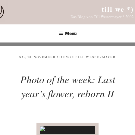
Zum
till we *)
Inhalt
Das Blog von Till Westermayer * 2002
springen
Menü
VERÖFFENTLICHT
SA., 10. NOVEMBER 2012
VON
TILL WESTERMAYER
AM
Photo of the week: Last
year’s flower, reborn II