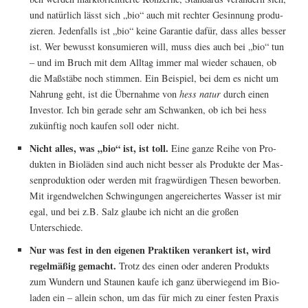
und natür­lich lässt sich „bio“ auch mit rech­ter Gesin­nung pro­du­
zie­ren. Jeden­falls ist „bio“ kei­ne Garan­tie dafür, dass alles bes­ser
ist. Wer bewusst kon­su­mie­ren will, muss dies auch bei „bio“ tun
– und im Bruch mit dem All­tag immer mal wie­der schau­en, ob
die Maß­stä­be noch stim­men. Ein Bei­spiel, bei dem es nicht um
Nah­rung geht, ist die Über­nah­me von
hess natur
durch einen
Inves­tor. Ich bin gera­de sehr am Schwan­ken, ob ich bei hess
zukünf­tig noch kau­fen soll oder nicht.
Nicht alles, was „bio“ ist, ist toll.
Eine gan­ze Rei­he von Pro­
duk­ten in Bio­lä­den sind auch nicht bes­ser als Pro­duk­te der Mas­
sen­pro­duk­ti­on oder wer­den mit frag­wür­di­gen The­sen bewor­ben.
Mit irgend­wel­chen Schwin­gun­gen ange­rei­cher­tes Was­ser ist mir
egal, und bei z.B. Salz glau­be ich nicht an die gro­ßen
Unterschiede.
Nur was fest in den eige­nen Prak­ti­ken ver­an­kert ist, wird
regel­mä­ßig gemacht.
Trotz des einen oder ande­ren Pro­dukts
zum Wun­dern und Stau­nen kau­fe ich ganz über­wie­gend im Bio­
la­den ein – allein schon, um das für mich zu einer fes­ten Pra­xis