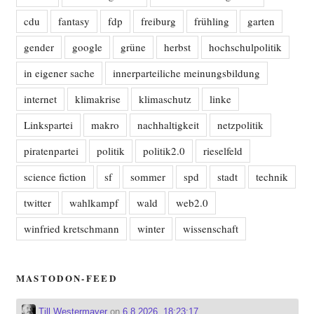
cdu
fantasy
fdp
freiburg
frühling
garten
gender
google
grüne
herbst
hochschulpolitik
in eigener sache
innerparteiliche meinungsbildung
internet
klimakrise
klimaschutz
linke
Linkspartei
makro
nachhaltigkeit
netzpolitik
piratenpartei
politik
politik2.0
rieselfeld
science fiction
sf
sommer
spd
stadt
technik
twitter
wahlkampf
wald
web2.0
winfried kretschmann
winter
wissenschaft
MASTODON-FEED
Till Westermayer
on
6.8.2026, 18:23:17