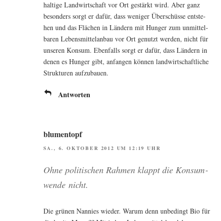
hal­ti­ge Land­wirt­schaft vor Ort gestärkt wird. Aber ganz
beson­ders sorgt er dafür, dass weni­ger Über­schüs­se ent­ste­
hen und das Flä­chen in Län­dern mit Hun­ger zum unmit­tel­
ba­ren Lebens­mit­tel­an­bau vor Ort genutzt wer­den, nicht für
unse­ren Kon­sum. Eben­falls sorgt er dafür, dass Län­dern in
denen es Hun­ger gibt, anfan­gen kön­nen land­wirt­schaft­li­che
Struk­tu­ren aufzubauen.
Antworten
blumentopf
SA., 6. OKTOBER 2012 UM 12:19 UHR
Ohne poli­ti­schen Rah­men klappt die Kon­sum­
wen­de nicht.
Die grü­nen Nan­nies wie­der. War­um denn unbe­dingt Bio für