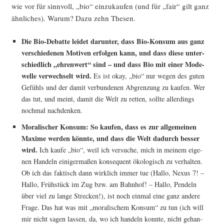
wie vor für sinn­voll, „bio“ ein­zu­kau­fen (und für „fair“ gilt ganz
ähn­li­ches). War­um? Dazu zehn Thesen.
Die Bio-Debat­te lei­det dar­un­ter, dass Bio-Kon­sum aus ganz
ver­schie­de­nen Moti­ven erfol­gen kann, und dass die­se unter­
schied­lich „ehren­wert“ sind – und dass Bio mit einer Mode­
wel­le ver­wech­selt wird.
Es ist okay, „bio“ nur wegen des guten
Gefühls und der damit ver­bun­de­nen Abgren­zung zu kau­fen. Wer
das tut, und meint, damit die Welt zu ret­ten, soll­te aller­dings
noch­mal nachdenken.
Mora­li­scher Kon­sum: So kau­fen, dass es zur all­ge­mei­nen
Maxi­me wer­den könn­te, und dass die Welt dadurch bes­ser
wird.
Ich kau­fe „bio“, weil ich ver­su­che, mich in mei­nem eige­
nen Han­deln eini­ger­ma­ßen kon­se­quent öko­lo­gisch zu ver­hal­ten.
Ob ich das fak­tisch dann wirk­lich immer tue (Hal­lo, Nexus 7! –
Hal­lo, Früh­stück im Zug bzw. am Bahn­hof! – Hal­lo, Pen­deln
über viel zu lan­ge Stre­cken!), ist noch ein­mal eine ganz ande­re
Fra­ge. Das hat was mit „mora­li­schem Kon­sum“ zu tun (ich will
mir nicht sagen las­sen, da, wo ich han­deln konn­te, nicht gehan­