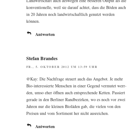
Land­wirt­schaft auch des­we­gen eine bes­se­ren Out­put als die
kon­ven­tio­nel­le, weil sie dar­auf ach­tet, dass die Böden auch
in 20 Jah­ren noch land­wirt­schaft­lich genutzt wer­den
können.
Antworten
Stefan Brandes
FR., 5. OKTOBER 2012 UM 13:59 UHR
@Kay: Die Nach­fra­ge steu­ert auch das Ange­bot. Je mehr
Bio-inter­es­sier­te Men­schen in einer Gegend ver­mu­tet werr­
den, umso eher öff­nen auch ent­spre­chen­de Ket­ten. Pas­siert
gera­de in den Ber­li­ner Rand­be­zir­ken, wo es noch vor zwei
Jah­ren nur die klei­nen Bio­lä­den gab, die vie­len von den
Prei­sen und vom Sor­ti­ment her nicht ausreichen.
Antworten