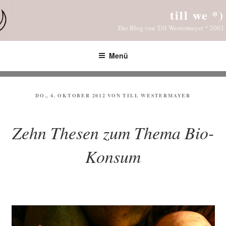
Zum
till we *)
Inhalt
Das Blog von Till Westermayer * 2002
springen
Menü
VERÖFFENTLICHT
DO., 4. OKTOBER 2012
VON
TILL WESTERMAYER
AM
Zehn Thesen zum Thema Bio-
Konsum