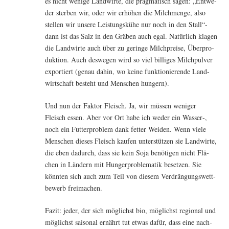
es nicht weni­ge Land­wir­te, die prag­ma­tisch sagen: „Ent­we­
der ster­ben wir, oder wir erhö­hen die Milch­men­ge, also
stel­len wir unse­re Leis­tungs­kü­he nur noch in den Stall“-
dann ist das Salz in den Grä­ben auch egal. Natür­lich kla­gen
die Land­wir­te auch über zu gerin­ge Milch­prei­se, Über­pro­
duk­ti­on. Auch des­we­gen wird so viel bil­li­ges Milch­pul­ver
expor­tiert (genau dahin, wo kei­ne funk­tio­nie­ren­de Land­
wirt­schaft besteht und Men­schen hungern).
Und nun der Fak­tor Fleisch. Ja, wir müs­sen weni­ger
Fleisch essen. Aber vor Ort habe ich weder ein Wasser‑,
noch ein Fut­ter­pro­blem dank fet­ter Wei­den. Wenn vie­le
Men­schen die­ses Fleisch kau­fen unter­stüt­zen sie Land­wir­te,
die eben dadurch, dass sie kein Soja benö­ti­gen nicht Flä­
chen in Län­dern mit Hun­ger­pro­ble­ma­tik beset­zen. Sie
könn­ten sich auch zum Teil von die­sem Ver­drän­gungs­wett­
be­werb freimachen.
Fazit: jeder, der sich mög­lichst bio, mög­lichst regio­nal und
mög­lichst sai­so­nal ernährt tut etwas dafür, dass eine nach­