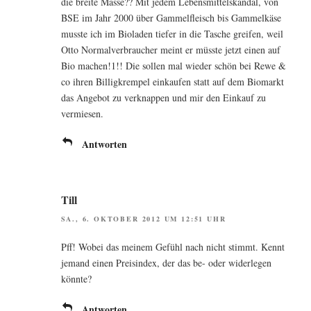
die brei­te Mas­se?? Mit jedem Lebens­mit­tel­skan­dal, von
BSE im Jahr 2000 über Gam­mel­fleisch bis Gam­mel­kä­se
muss­te ich im Bio­la­den tie­fer in die Tasche grei­fen, weil
Otto Nor­mal­ver­brau­cher meint er müss­te jetzt einen auf
Bio machen!1!! Die sol­len mal wie­der schön bei Rewe &
co ihren Bil­lig­krem­pel ein­kau­fen statt auf dem Bio­markt
das Ange­bot zu ver­knap­pen und mir den Ein­kauf zu
vermiesen.
Antworten
Till
SA., 6. OKTOBER 2012 UM 12:51 UHR
Pff! Wobei das mei­nem Gefühl nach nicht stimmt. Kennt
jemand einen Preis­in­dex, der das be- oder wider­le­gen
könnte?
Antworten