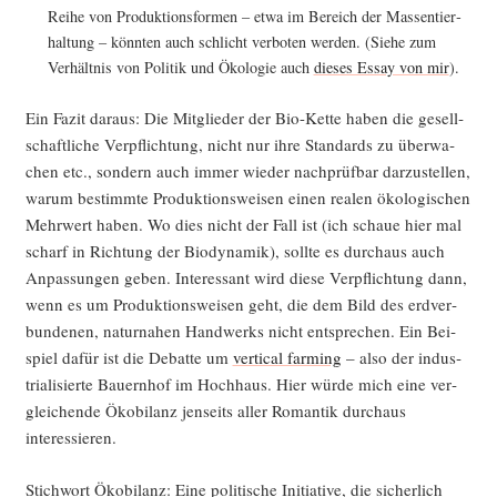
Rei­he von Pro­duk­ti­ons­for­men – etwa im Bereich der Mas­sen­tier­
hal­tung – könn­ten auch schlicht ver­bo­ten wer­den. (Sie­he zum
Ver­hält­nis von Poli­tik und Öko­lo­gie auch
die­ses Essay von mir
).
Ein Fazit dar­aus: Die Mit­glie­der der Bio-Ket­te haben die gesell­
schaft­li­che Ver­pflich­tung, nicht nur ihre Stan­dards zu über­wa­
chen etc., son­dern auch immer wie­der nach­prüf­bar dar­zu­stel­len,
war­um bestimm­te Pro­duk­ti­ons­wei­sen einen rea­len öko­lo­gi­schen
Mehr­wert haben. Wo dies nicht der Fall ist (ich schaue hier mal
scharf in Rich­tung der Bio­dy­na­mik), soll­te es durch­aus auch
Anpas­sun­gen geben. Inter­es­sant wird die­se Ver­pflich­tung dann,
wenn es um Pro­duk­ti­ons­wei­sen geht, die dem Bild des erd­ver­
bun­de­nen, natur­na­hen Hand­werks nicht ent­spre­chen. Ein Bei­
spiel dafür ist die Debat­te um
ver­ti­cal far­ming
– also der indus­
tria­li­sier­te Bau­ern­hof im Hoch­haus. Hier wür­de mich eine ver­
glei­chen­de Öko­bi­lanz jen­seits aller Roman­tik durch­aus
interessieren.
Stich­wort Öko­bi­lanz: Eine poli­ti­sche Initia­ti­ve, die sicher­lich