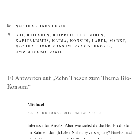
KATEGORIEN
NACHHALTIGES LEBEN
SCHLAGWÖRTER
BIO
,
BIOLADEN
,
BIOPRODUKTE
,
BODEN
,
KAPITALISMUS
,
KLIMA
,
KONSUM
,
LABEL
,
MARKT
,
NACHHALTIGER KONSUM
,
PRAXISTHEORIE
,
UMWELTSOZIOLOGIE
10 Antworten auf „Zehn Thesen zum Thema Bio-
Konsum“
Michael
FR., 5. OKTOBER 2012 UM 12:05 UHR
Inter­es­san­ter Ansatz. Aber wie siehst du die Bio-Pro­duk­te
im Rah­men der glo­ba­len Nah­rungs­ver­sor­gung? Bereits jetzt