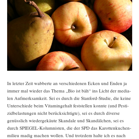
In letz­ter Zeit wab­ber­te an ver­schie­de­nen Ecken und Enden ja
immer mal wie­der das The­ma „Bio ist bäh“ ins Licht der media­
len Auf­merk­sam­keit. Sei es durch die Stan­ford-Stu­die, die kei­ne
Unter­schie­de beim Vit­amin­ge­halt fest­stel­len konn­te (und Pes­ti­
zid­be­las­tun­gen nicht berück­sich­tig­te), sei es durch diver­se
genüss­lich wie­der­ge­käu­te Skan­da­le und Skan­däl­chen, sei es
durch SPIE­GEL-Kolum­nis­ten, die der SPD das Karot­ten­ku­chen­
milieu madig machen wol­len. Und trotz­dem hal­te ich es nach