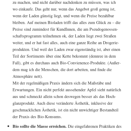
zu machen, und nicht dar­über nach­den­ken zu müs­sen, was ich
wo ein­kau­fe. Das geht nur, wenn das Ange­bot groß genug ist,
wenn der Laden güns­tig liegt, und wenn die Prei­se bezahl­bar
blei­ben. Auf mei­nen Bio­la­den trifft das alles zum Glück zu – die
Prei­se sind zumin­dest für Kun­dIn­nen, die am Pseu­do­ge­nos­sen­
schafts­pro­gramm teil­neh­men ok, der Laden liegt zwei Stra­ßen
wei­ter, und er hat fast alles, auch eine gan­ze Rei­he an Dro­ge­rie­
pro­duk­ten. Und weil der Laden zwar eigen­stän­dig ist, aber einen
Teil der Sor­ti­ments über eine Ket­te bekommt (denn­ree in dem
Fall), gibt es durch­aus auch Bio-Con­vie­nence-Pro­duk­te. (Außer­
dem mag ich die Men­schen, die dort arbei­ten, und fin­de die
Atmo­sphä­re nett).
Mit der regel­mä­ßi­gen Pra­xis ändern sich die Maß­stä­be und
Erwar­tun­gen. Ein nicht per­fekt aus­se­hen­der Apfel sieht natür­lich
aus und schmeckt allein schon des­we­gen bes­ser als das Hoch­
glanz­pro­dukt. Auch die­se ver­än­der­te Ästhe­tik, inklu­si­ve der
geschmack­li­chen Ästhe­tik, ist ein nicht unwich­ti­ger Bestand­teil
der Pra­xis des Bio-Konsums.
Bio soll­te die Mas­se errei­chen.
Die ein­ge­fah­re­nen Prak­ti­ken des