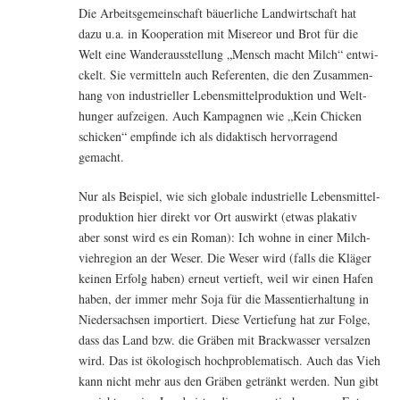
Die Arbeits­ge­mein­schaft bäu­er­li­che Land­wirt­schaft hat
dazu u.a. in Koope­ra­ti­on mit Mise­re­or und Brot für die
Welt eine Wan­der­aus­stel­lung „Mensch macht Milch“ ent­wi­
ckelt. Sie ver­mit­teln auch Refe­ren­ten, die den Zusam­men­
hang von indus­tri­el­ler Lebens­mit­tel­pro­duk­ti­on und Welt­
hun­ger auf­zei­gen. Auch Kam­pa­gnen wie „Kein Chi­cken
schi­cken“ emp­fin­de ich als didak­tisch her­vor­ra­gend
gemacht.
Nur als Bei­spiel, wie sich glo­ba­le indus­tri­el­le Lebens­mit­tel­
pro­duk­ti­on hier direkt vor Ort aus­wirkt (etwas pla­ka­tiv
aber sonst wird es ein Roman): Ich woh­ne in einer Milch­
vieh­re­gi­on an der Weser. Die Weser wird (falls die Klä­ger
kei­nen Erfolg haben) erneut ver­tieft, weil wir einen Hafen
haben, der immer mehr Soja für die Mas­sen­tier­hal­tung in
Nie­der­sach­sen impor­tiert. Die­se Ver­tie­fung hat zur Fol­ge,
dass das Land bzw. die Grä­ben mit Brack­was­ser ver­sal­zen
wird. Das ist öko­lo­gisch hoch­pro­ble­ma­tisch. Auch das Vieh
kann nicht mehr aus den Grä­ben getränkt wer­den. Nun gibt