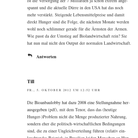
ist die Ver­sor­gung der 7 Mil­li­ar­den ja schon extrem ange­
spannt und die aktu­el­le Dür­re in den USA hat das noch
mehr ver­stärkt. Stei­gen­de Lebens­mit­tel­prei­se und damit
direkt Hun­ger sind die Fol­ge, die nächs­ten Mona­te wer­den
wohl noch schlim­mer gera­de für die Ärms­ten der Armen.
Wie passt da der Umstieg auf Bio­land­wirt­schaft rein? Sie
hat nun mal nicht den Out­put der nor­ma­len Landwirtschaft.
Antworten
Till
FR., 5. OKTOBER 2012 UM 12:52 UHR
Die
Bio­an­bau­lob­by hat dazu 2008 eine Stel­lung­nah­me her­
aus­ge­ge­ben
(pdf), mit dem Tenor, dass das (heu­ti­ge
Hunger-)Problem nicht die Men­ge pro­du­zier­ter Nah­rung,
son­dern eher die poli­tisch-wirt­schaft­li­chen Bedin­gun­gen
sind, die zu einer Ungleich­ver­tei­lung füh­ren (rela­tiv ein­
leuch­ten­des Bei­spiel: in Bra­si­li­en lei­den Men­schen an Hun­