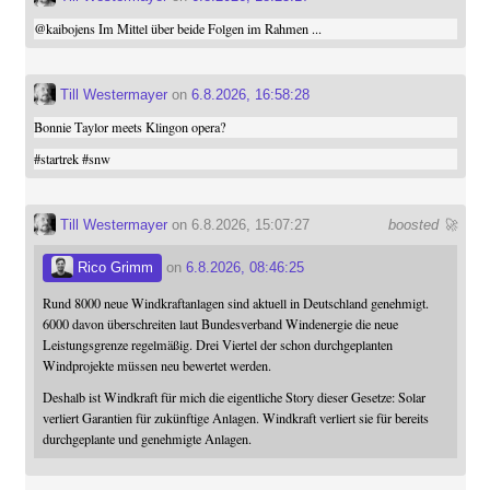
@
kaibojens
Im Mittel über beide Folgen im Rahmen ...
Till Westermayer
on
6.8.2026, 16:58:28
Bonnie Taylor meets Klingon opera?
#
startrek
#
snw
Till Westermayer
on 6.8.2026, 15:07:27
boosted 🚀
Rico Grimm
on
6.8.2026, 08:46:25
Rund 8000 neue Windkraftanlagen sind aktuell in Deutschland genehmigt.
6000 davon überschreiten laut Bundesverband Windenergie die neue
Leistungsgrenze regelmäßig. Drei Viertel der schon durchgeplanten
Windprojekte müssen neu bewertet werden.
Deshalb ist Windkraft für mich die eigentliche Story dieser Gesetze: Solar
verliert Garantien für zukünftige Anlagen. Windkraft verliert sie für bereits
durchgeplante und genehmigte Anlagen.