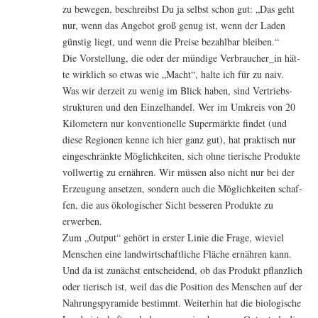
zu bewe­gen, beschreibst Du ja selbst schon gut: „Das geht
nur, wenn das Ange­bot groß genug ist, wenn der Laden
güns­tig liegt, und wenn die Prei­se bezahl­bar bleiben.“
Die Vor­stel­lung, die oder der mün­di­ge Verbraucher_in hät­
te wirk­lich so etwas wie „Macht“, hal­te ich für zu naiv.
Was wir der­zeit zu wenig im Blick haben, sind Ver­triebs­
struk­tu­ren und den Ein­zel­han­del. Wer im Umkreis von 20
Kilo­me­tern nur kon­ven­tio­nel­le Super­märk­te fin­det (und
die­se Regio­nen ken­ne ich hier ganz gut), hat prak­tisch nur
ein­ge­schränk­te Mög­lich­kei­ten, sich ohne tie­ri­sche Pro­duk­te
voll­wer­tig zu ernäh­ren. Wir müs­sen also nicht nur bei der
Erzeu­gung anset­zen, son­dern auch die Mög­lich­kei­ten schaf­
fen, die aus öko­lo­gi­scher Sicht bes­se­ren Pro­duk­te zu
erwerben.
Zum „Out­put“ gehört in ers­ter Linie die Fra­ge, wie­viel
Men­schen eine land­wirt­schaft­li­che Flä­che ernäh­ren kann.
Und da ist zunächst ent­schei­dend, ob das Pro­dukt pflanz­lich
oder tie­risch ist, weil das die Posi­ti­on des Men­schen auf der
Nah­rungs­py­ra­mi­de bestimmt. Wei­ter­hin hat die bio­lo­gi­sche