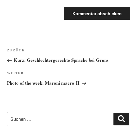
Beitragsnavigation
Vorheriger
ZURÜCK
Beitrag
Kurz: Geschlechtergerechte Sprache bei Grüns
Nächster
WEITER
Beitrag
Photo of the week: Maroni macro II
Suche
Such
nach: