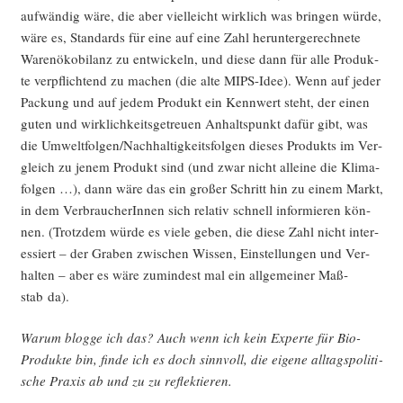
auf­wän­dig wäre, die aber viel­leicht wirk­lich was brin­gen wür­de,
wäre es, Stan­dards für eine auf eine Zahl her­un­ter­ge­rech­ne­te
Waren­öko­bi­lanz zu ent­wi­ckeln, und die­se dann für alle Pro­duk­
te ver­pflich­tend zu machen (die alte MIPS-Idee). Wenn auf jeder
Packung und auf jedem Pro­dukt ein Kenn­wert steht, der einen
guten und wirk­lich­keits­ge­treu­en Anhalts­punkt dafür gibt, was
die Umweltfolgen/Nachhaltigkeitsfolgen die­ses Pro­dukts im Ver­
gleich zu jenem Pro­dukt sind (und zwar nicht allei­ne die Kli­ma­
fol­gen …), dann wäre das ein gro­ßer Schritt hin zu einem Markt,
in dem Ver­brau­che­rIn­nen sich rela­tiv schnell infor­mie­ren kön­
nen. (Trotz­dem wür­de es vie­le geben, die die­se Zahl nicht inter­
es­siert – der Gra­ben zwi­schen Wis­sen, Ein­stel­lun­gen und Ver­
hal­ten – aber es wäre zumin­dest mal ein all­ge­mei­ner Maß­
stab da).
War­um blog­ge ich das? Auch wenn ich kein Exper­te für Bio-
Pro­duk­te bin, fin­de ich es doch sinn­voll, die eige­ne all­tags­po­li­ti­
sche Pra­xis ab und zu zu reflektieren.