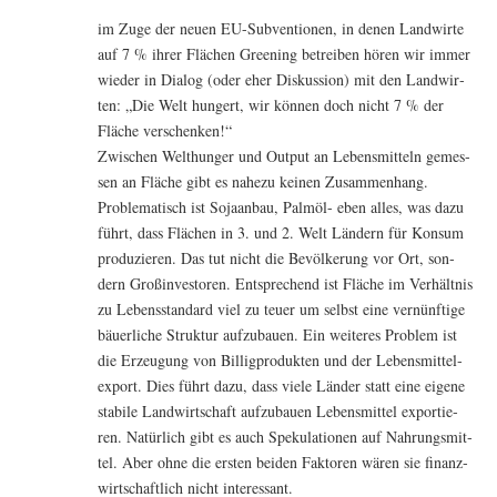
im Zuge der neu­en EU-Sub­ven­tio­nen, in denen Land­wir­te
auf 7 % ihrer Flä­chen Gree­ning betrei­ben hören wir immer
wie­der in Dia­log (oder eher Dis­kus­si­on) mit den Land­wir­
ten: „Die Welt hun­gert, wir kön­nen doch nicht 7 % der
Flä­che verschenken!“
Zwi­schen Welt­hun­ger und Out­put an Lebens­mit­teln gemes­
sen an Flä­che gibt es nahe­zu kei­nen Zusammenhang.
Pro­ble­ma­tisch ist Soja­an­bau, Palm­öl- eben alles, was dazu
führt, dass Flä­chen in 3. und 2. Welt Län­dern für Kon­sum
pro­du­zie­ren. Das tut nicht die Bevöl­ke­rung vor Ort, son­
dern Groß­in­ves­to­ren. Ent­spre­chend ist Flä­che im Ver­hält­nis
zu Lebens­stan­dard viel zu teu­er um selbst eine ver­nünf­ti­ge
bäu­er­li­che Struk­tur auf­zu­bau­en. Ein wei­te­res Pro­blem ist
die Erzeu­gung von Bil­lig­pro­duk­ten und der Lebens­mit­tel­
ex­port. Dies führt dazu, dass vie­le Län­der statt eine eige­ne
sta­bi­le Land­wirt­schaft auf­zu­bau­en Lebens­mit­tel expor­tie­
ren. Natür­lich gibt es auch Spe­ku­la­tio­nen auf Nah­rungs­mit­
tel. Aber ohne die ers­ten bei­den Fak­to­ren wären sie finanz­
wirt­schaft­lich nicht interessant.