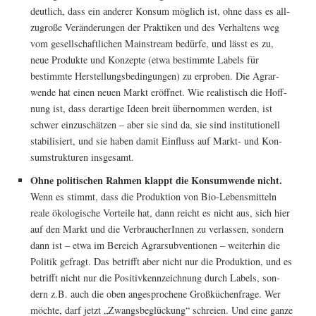
deut­lich, dass ein ande­rer Kon­sum mög­lich ist, ohne dass es all­
zu­gro­ße Ver­än­de­run­gen der Prak­ti­ken und des Ver­hal­tens weg
vom gesell­schaft­li­chen Main­stream bedür­fe, und lässt es zu,
neue Pro­duk­te und Kon­zep­te (etwa bestimm­te Labels für
bestimm­te Her­stel­lungs­be­din­gun­gen) zu erpro­ben. Die Agrar­
wen­de hat einen neu­en Markt eröff­net. Wie rea­lis­tisch die Hoff­
nung ist, dass der­ar­ti­ge Ideen breit über­nom­men wer­den, ist
schwer ein­zu­schät­zen – aber sie sind da, sie sind insti­tu­tio­nell
sta­bi­li­siert, und sie haben damit Ein­fluss auf Markt- und Kon­
sum­struk­tu­ren insgesamt.
Ohne poli­ti­schen Rah­men klappt die Kon­sum­wen­de nicht.
Wenn es stimmt, dass die Pro­duk­ti­on von Bio-Lebens­mit­teln
rea­le öko­lo­gi­sche Vor­tei­le hat, dann reicht es nicht aus, sich hier
auf den Markt und die Ver­brau­che­rIn­nen zu ver­las­sen, son­dern
dann ist – etwa im Bereich Agrar­sub­ven­tio­nen – wei­ter­hin die
Poli­tik gefragt. Das betrifft aber nicht nur die Pro­duk­ti­on, und es
betrifft nicht nur die Posi­tiv­kenn­zeich­nung durch Labels, son­
dern z.B. auch die oben ange­spro­che­ne Groß­kü­chen­fra­ge. Wer
möch­te, darf jetzt „Zwangs­be­glü­ckung“ schrei­en. Und eine gan­ze