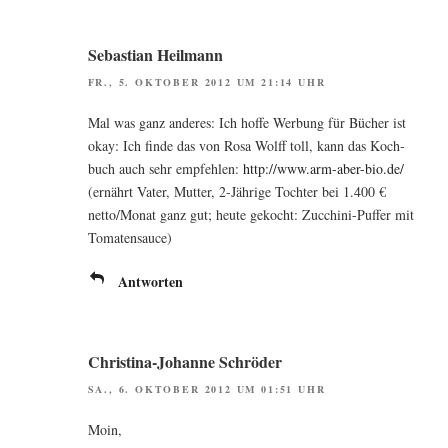
Sebastian Heilmann
FR., 5. OKTOBER 2012 UM 21:14 UHR
Mal was ganz ande­res: Ich hof­fe Wer­bung für Bücher ist
okay: Ich fin­de das von Rosa Wolff toll, kann das Koch­
buch auch sehr emp­feh­len:
http://www.arm-aber-bio.de/
(ernährt Vater, Mut­ter, 2‑Jährige Toch­ter bei 1.400 €
netto/Monat ganz gut; heu­te gekocht: Zuc­chi­ni-Puf­fer mit
Tomatensauce)
Antworten
Christina-Johanne Schröder
SA., 6. OKTOBER 2012 UM 01:51 UHR
Moin,