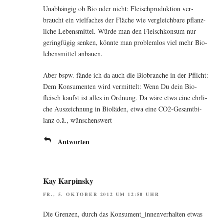
Unab­hän­gig ob Bio oder nicht: Fleisch­pro­duk­ti­on ver­
braucht ein viel­fa­ches der Flä­che wie ver­gleich­ba­re pflanz­
li­che Lebens­mit­tel. Wür­de man den Fleisch­kon­sum nur
gering­fü­gig sen­ken, könn­te man pro­blem­los viel mehr Bio­
le­bens­mit­tel anbauen.
Aber bspw. fän­de ich da auch die Bio­bran­che in der Pflicht:
Dem Kon­su­men­ten wird ver­mit­telt: Wenn Du dein Bio­
fleisch kaufst ist alles in Ord­nung. Da wäre etwa eine ehr­li­
che Aus­zeich­nung in Bio­lä­den, etwa eine CO2-Gesamt­bi­
lanz o.ä., wünschenswert
Antworten
Kay Karpinsky
FR., 5. OKTOBER 2012 UM 12:50 UHR
Die Gren­zen, durch das Konsument_innenverhalten etwas