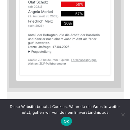
Till Westermayer
on 6.8.2026, 07:43:10
boosted 🚀
Diese Website benutzt Cookies. Wenn du die Website weiter
nutzt, gehen wir von deinem Einverständnis aus.
David Revoy
on
5.8.2026, 16:01:12
OK
Authenticity Problem