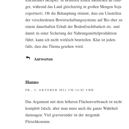
ger, wäh­rend das Land gleich­zei­tig in gro­ßen Men­gen Soja
expor­tiert). Ob die Behaup­tung stimmt, dass ein Umstel­len
der ver­schie­de­nen Bewirt­schaf­tungs­sys­te­me auf Bio eher zu
einem dau­er­haf­ten Erhalt der Boden­frucht­bar­keit etc. und
damit zu einer Siche­rung der Nah­rungs­mit­tel­pro­duk­ti­on
führt, kann ich nicht wirk­lich beur­tei­len. Klar ist jeden­
falls, dass das The­ma gese­hen wird.
Antworten
Hanno
FR., 5. OKTOBER 2012 UM 14:02 UHR
Das Argu­ment mit dem höhe­ren Flä­chen­ver­brauch ist nicht
kom­plett falsch, aber man muss auch die gan­ze Wahr­heit
dazu­sa­gen: Viel gra­vie­ren­der ist der stei­gen­de
Fleischkonsum.