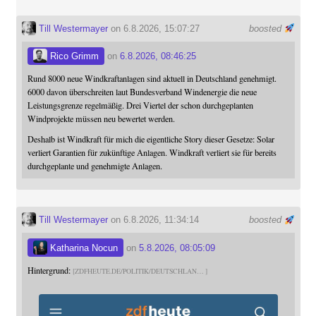
Till Westermayer
on 6.8.2026, 15:07:27
boosted
Rico Grimm
on
6.8.2026, 08:46:25
Rund 8000 neue Windkraftanlagen sind aktuell in Deutschland genehmigt.
6000 davon überschreiten laut Bundesverband Windenergie die neue
Leistungsgrenze regelmäßig. Drei Viertel der schon durchgeplanten
Windprojekte müssen neu bewertet werden.
Deshalb ist Windkraft für mich die eigentliche Story dieser Gesetze: Solar
verliert Garantien für zukünftige Anlagen. Windkraft verliert sie für bereits
durchgeplante und genehmigte Anlagen.
Till Westermayer
on 6.8.2026, 11:34:14
boosted
Katharina Nocun
on
5.8.2026, 08:05:09
Hintergrund:
ZDFHEUTE.DE/POLITIK/DEUTSCHLAN