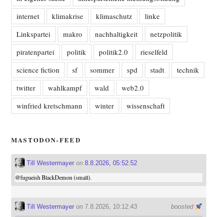
internet
klimakrise
klimaschutz
linke
Linkspartei
makro
nachhaltigkeit
netzpolitik
piratenpartei
politik
politik2.0
rieselfeld
science fiction
sf
sommer
spd
stadt
technik
twitter
wahlkampf
wald
web2.0
winfried kretschmann
winter
wissenschaft
MASTODON-FEED
Till Westermayer
on
8.8.2026, 05:52:52
@
fugueish
BlackDemon (small).
Till Westermayer
on 7.8.2026, 10:12:43
boosted