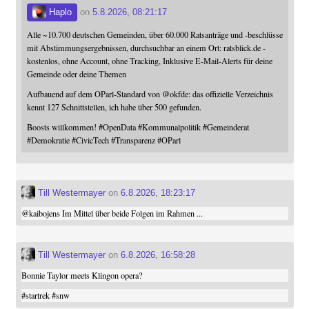
Haplo
on
5.8.2026, 08:21:17
Alle ~10.700 deutschen Gemeinden, über 60.000 Ratsanträge und -beschlüsse
mit Abstimmungsergebnissen, durchsuchbar an einem Ort: ratsblick.de -
kostenlos, ohne Account, ohne Tracking, Inklusive E-Mail-Alerts für deine
Gemeinde oder deine Themen
Aufbauend auf dem OParl-Standard von
@
okfde
: das offizielle Verzeichnis
kennt 127 Schnittstellen, ich habe über 500 gefunden.
Boosts willkommen!
#
OpenData
#
Kommunalpolitik
#
Gemeinderat
#
Demokratie
#
CivicTech
#
Transparenz
#
OParl
Till Westermayer
on
6.8.2026, 18:23:17
@
kaibojens
Im Mittel über beide Folgen im Rahmen ...
Till Westermayer
on
6.8.2026, 16:58:28
Bonnie Taylor meets Klingon opera?
#
startrek
#
snw