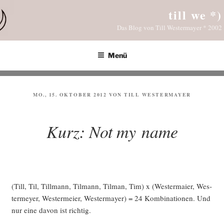
Zum
till we *)
Inhalt
Das Blog von Till Westermayer * 2002
springen
Menü
VERÖFFENTLICHT
MO., 15. OKTOBER 2012
VON
TILL WESTERMAYER
AM
Kurz: Not my name
(Till, Til, Till­mann, Til­mann, Til­man, Tim) x (Wes­ter­mai­er, Wes­
ter­mey­er, Wes­ter­mei­er, Wes­ter­may­er) = 24 Kom­bi­na­tio­nen. Und
nur eine davon ist richtig.