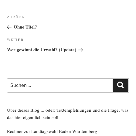
Beitragsnavigation
Vorheriger
ZURÜCK
Beitrag
Ohne Titel?
Nächster
WEITER
Beitrag
Wer gewinnt die Urwahl? (Update)
Suche
Such
nach:
Über dieses Blog ... oder: Textempfehlungen und die Frage, was
das hier eigentlich sein soll
Rechner zur Landtagswahl Baden-Württemberg