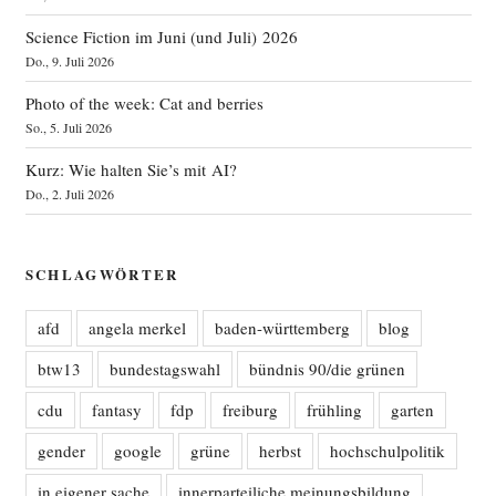
Science Fiction im Juni (und Juli) 2026
Do., 9. Juli 2026
Photo of the week: Cat and berries
So., 5. Juli 2026
Kurz: Wie halten Sie’s mit AI?
Do., 2. Juli 2026
SCHLAGWÖRTER
afd
angela merkel
baden-württemberg
blog
btw13
bundestagswahl
bündnis 90/die grünen
cdu
fantasy
fdp
freiburg
frühling
garten
gender
google
grüne
herbst
hochschulpolitik
in eigener sache
innerparteiliche meinungsbildung