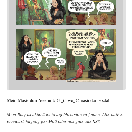
Mein Mast­o­don-Account:
@_tillwe_@mastodon.social
Mein Blog ist aktu­ell nicht auf Mast­o­don zu fin­den. Alter­na­ti­ve:
Benach­rich­ti­gung per Mail oder das gute alte
RSS
.