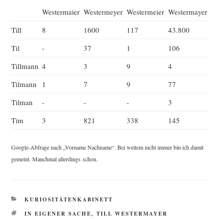
Wes­ter­mai­er
Wes­ter­mey­er
Wes­ter­mei­er
Wes­ter­may­er
Till
8
1600
117
43.800
Til
-
37
1
106
Till­mann
4
3
9
4
Til­mann
1
7
9
77
Til­man
-
-
-
3
Tim
3
821
338
145
Goog­le-Abfra­ge nach „Vor­na­me Nach­na­me“. Bei wei­tem nicht immer bin ich damit
gemeint. Manch­mal aller­dings schon.
KATEGORIEN
KURIOSITÄTENKABINETT
SCHLAGWÖRTER
IN EIGENER SACHE
,
TILL WESTERMAYER