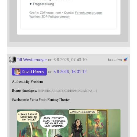
Till Westermayer
on 6.8.2026, 07:43:10
boosted
David Revoy
on
5.8.2026, 16:01:12
Authenticity Problem
Bonus timelapse:
PEPPERCARROT.COM/EN/MINIFANTAS
#
webcomic
#
krita
#
miniFantasyTheater