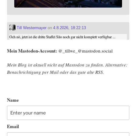
Till Westermayer
on
4.8.2026, 18:22:13
Och nö, jetzt ist die dritte Staffel Silo noch gar nicht komplett verfügbar ...
Mein Mast­o­don-Account:
@_tillwe_@mastodon.social
Mein Blog ist aktu­ell nicht auf Mast­o­don zu fin­den. Alter­na­ti­ve:
Benach­rich­ti­gung per Mail oder das gute alte
RSS
.
Name
Email