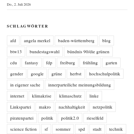
Do., 2. Juli 2026
SCHLAGWÖRTER
afd
angela merkel
baden-württemberg
blog
btw13
bundestagswahl
bündnis 90/die grünen
cdu
fantasy
fdp
freiburg
frühling
garten
gender
google
grüne
herbst
hochschulpolitik
in eigener sache
innerparteiliche meinungsbildung
internet
klimakrise
klimaschutz
linke
Linkspartei
makro
nachhaltigkeit
netzpolitik
piratenpartei
politik
politik2.0
rieselfeld
science fiction
sf
sommer
spd
stadt
technik