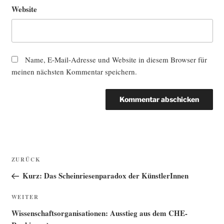
Website
Name, E-Mail-Adresse und Website in diesem Browser für
meinen nächsten Kommentar speichern.
Beitragsnavigation
Vorheriger
ZURÜCK
Beitrag
Kurz: Das Scheinriesenparadox der KünstlerInnen
Nächster
WEITER
Beitrag
Wissenschaftsorganisationen: Ausstieg aus dem CHE-