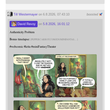
Till Westermayer
on 6.8.2026, 07:43:10
boosted
David Revoy
on
5.8.2026, 16:01:12
Authenticity Problem
Bonus timelapse:
PEPPERCARROT.COM/EN/MINIFANTAS
#
webcomic
#
krita
#
miniFantasyTheater