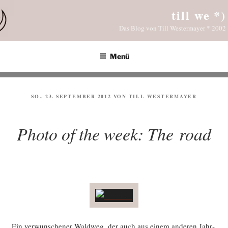
Zum
till we *)
Inhalt
Das Blog von Till Westermayer * 2002
springen
Menü
VERÖFFENTLICHT
SO., 23. SEPTEMBER 2012
VON
TILL WESTERMAYER
AM
Photo of the week: The road
Ein ver­wun­sche­ner Wald­weg, der auch aus einem ande­ren Jahr­