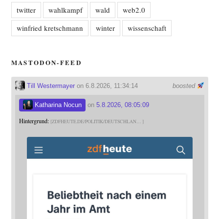
twitter
wahlkampf
wald
web2.0
winfried kretschmann
winter
wissenschaft
MASTODON-FEED
Till Westermayer
on 6.8.2026, 11:34:14
boosted
Katharina Nocun
on
5.8.2026, 08:05:09
Hintergrund:
ZDFHEUTE.DE/POLITIK/DEUTSCHLAN