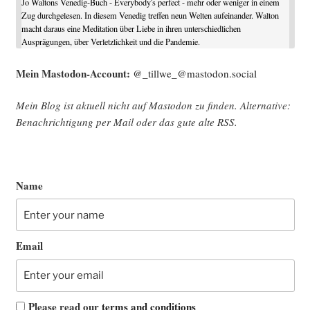
Jo Waltons Venedig-Buch - Everybody's perfect - mehr oder weniger in einem
Zug durchgelesen. In diesem Venedig treffen neun Welten aufeinander. Walton
macht daraus eine Meditation über Liebe in ihren unterschiedlichen
Ausprägungen, über Verletzlichkeit und die Pandemie.
Mein Mast­o­don-Account:
@_tillwe_@mastodon.social
Mein Blog ist aktu­ell nicht auf Mast­o­don zu fin­den. Alter­na­ti­ve:
Benach­rich­ti­gung per Mail oder das gute alte
RSS
.
Name
Email
Please read our
terms and conditions