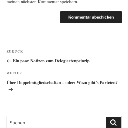
meinen nächsten Kommentar speichern.
Beitragsnavigation
Vorheriger
ZURÜCK
Beitrag
Ein paar Notizen zum Delegiertenprinzip
Nächster
WEITER
Beitrag
Über Doppelmitgliedschaften – oder: Wozu gibt’s Parteien?
Suche
Such
nach: