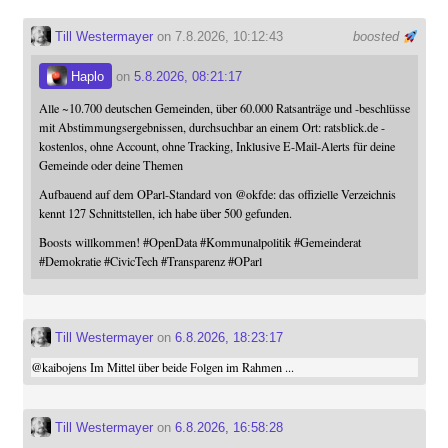
Till Westermayer
on 7.8.2026, 10:12:43
boosted
Haplo
on
5.8.2026, 08:21:17
Alle ~10.700 deutschen Gemeinden, über 60.000 Ratsanträge und -beschlüsse
mit Abstimmungsergebnissen, durchsuchbar an einem Ort: ratsblick.de -
kostenlos, ohne Account, ohne Tracking, Inklusive E-Mail-Alerts für deine
Gemeinde oder deine Themen
Aufbauend auf dem OParl-Standard von
@
okfde
: das offizielle Verzeichnis
kennt 127 Schnittstellen, ich habe über 500 gefunden.
Boosts willkommen!
#
OpenData
#
Kommunalpolitik
#
Gemeinderat
#
Demokratie
#
CivicTech
#
Transparenz
#
OParl
Till Westermayer
on
6.8.2026, 18:23:17
@
kaibojens
Im Mittel über beide Folgen im Rahmen ...
Till Westermayer
on
6.8.2026, 16:58:28