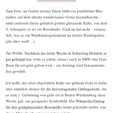
Zum Foto: im Gar­ten mei­ner Eltern blüht ein kinds­ho­her Rha­
bar­ber, auf dem aller­lei wun­der­sa­mes Getier her­um­fleuch­te –
unter ande­rem die­ser grün­lich-gol­den glän­zen­de Käfer, von dem
Z. behaup­tet, es sei ein Rosen­kä­fer. (
Und sie hat recht
– erstaun­
lich, was so ein Wald­kin­der­gar­ten­kind im letz­ten Kin­der­gar­ten­
jahr alles weiß …).
Zur Poli­tik:
Nach­dem das letz­te Woche in Schles­wig-Hol­stein so
gut geklappt hat,
wäre es schön, wenn’s auch in NRW eine kla­re
Basis für rot-grün geben wird – am Sonn­tag wird bekann­ter­ma­
ßen gewählt.
Ich hof­fe, der oben abge­bil­de­te Käfer aus grü­nem Gold ist dafür,
aber natür­lich eben­so für
die her­vor­ra­gen­den Umfra­ge­wer­te,
die
es zum 1. Geburts­tag von grün-rot in Baden-Würt­tem­berg die­se
Woche gab, ein geeig­ne­tes Sym­bol­bild. Der
Wiki­pe­dia-Ein­trag
für den gold­glän­zen­den Rosen­kä­fer
nennt jeden­falls nichts, was