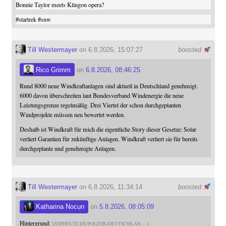
Bonnie Taylor meets Klingon opera?
#
startrek
#
snw
Till Westermayer
on 6.8.2026, 15:07:27
boosted
Rico Grimm
on
6.8.2026, 08:46:25
Rund 8000 neue Windkraftanlagen sind aktuell in Deutschland genehmigt.
6000 davon überschreiten laut Bundesverband Windenergie die neue
Leistungsgrenze regelmäßig. Drei Viertel der schon durchgeplanten
Windprojekte müssen neu bewertet werden.
Deshalb ist Windkraft für mich die eigentliche Story dieser Gesetze: Solar
verliert Garantien für zukünftige Anlagen. Windkraft verliert sie für bereits
durchgeplante und genehmigte Anlagen.
Till Westermayer
on 6.8.2026, 11:34:14
boosted
Katharina Nocun
on
5.8.2026, 08:05:09
Hintergrund:
ZDFHEUTE.DE/POLITIK/DEUTSCHLAN