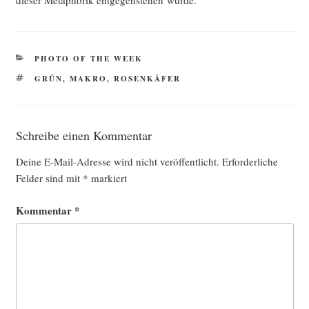
die­ser Meta­pho­rik ent­ge­gen­ste­hen würde.
KATEGORIEN
PHOTO OF THE WEEK
SCHLAGWÖRTER
GRÜN
,
MAKRO
,
ROSENKÄFER
Schreibe einen Kommentar
Deine E-Mail-Adresse wird nicht veröffentlicht.
Erforderliche
Felder sind mit
*
markiert
Kommentar
*