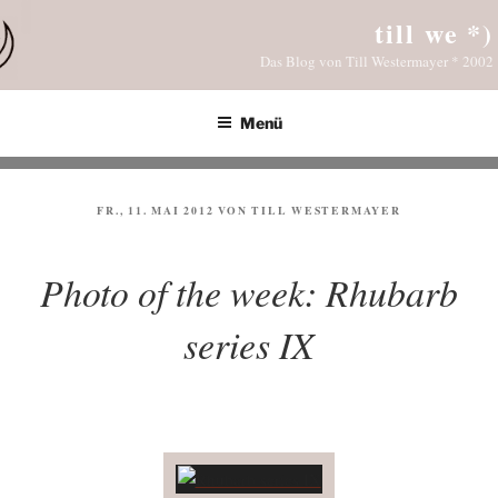
Zum
till we *)
Inhalt
Das Blog von Till Westermayer * 2002
springen
Menü
VERÖFFENTLICHT
FR., 11. MAI 2012
VON
TILL WESTERMAYER
AM
Photo of the week: Rhubarb
series IX