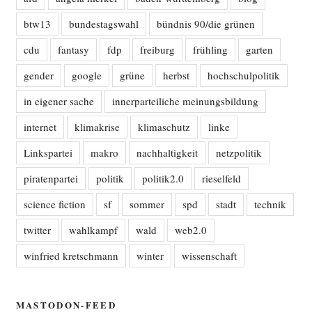
btw13
bundestagswahl
bündnis 90/die grünen
cdu
fantasy
fdp
freiburg
frühling
garten
gender
google
grüne
herbst
hochschulpolitik
in eigener sache
innerparteiliche meinungsbildung
internet
klimakrise
klimaschutz
linke
Linkspartei
makro
nachhaltigkeit
netzpolitik
piratenpartei
politik
politik2.0
rieselfeld
science fiction
sf
sommer
spd
stadt
technik
twitter
wahlkampf
wald
web2.0
winfried kretschmann
winter
wissenschaft
MASTODON-FEED