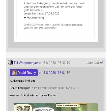
Till Westermayer
on 6.8.2026, 07:43:10
boosted
David Revoy
on
5.8.2026, 16:01:12
Authenticity Problem
Bonus timelapse:
PEPPERCARROT.COM/EN/MINIFANTAS
#
webcomic
#
krita
#
miniFantasyTheater