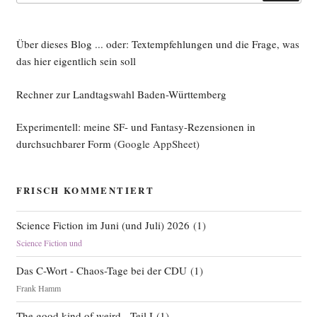
Über dieses Blog ... oder: Textempfehlungen und die Frage, was
das hier eigentlich sein soll
Rechner zur Landtagswahl Baden-Württemberg
Experimentell: meine SF- und Fantasy-Rezensionen in
durchsuchbarer Form
(Google AppSheet)
FRISCH KOMMENTIERT
Science Fiction im Juni (und Juli) 2026
(
1
)
Science Fiction und
Das C-Wort - Chaos-Tage bei der CDU
(
1
)
Frank Hamm
The good kind of weird - Teil I
(
1
)