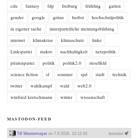
cdu
fantasy
fdp
freiburg
frühling
garten
gender
google
grüne
herbst
hochschulpolitik
in eigener sache
innerparteiliche meinungsbildung
internet
klimakrise
klimaschutz
linke
Linkspartei
makro
nachhaltigkeit
netzpolitik
piratenpartei
politik
politik2.0
rieselfeld
science fiction
sf
sommer
spd
stadt
technik
twitter
wahlkampf
wald
web2.0
winfried kretschmann
winter
wissenschaft
MASTODON-FEED
Till Westermayer
on 7.8.2026, 10:12:43
boosted