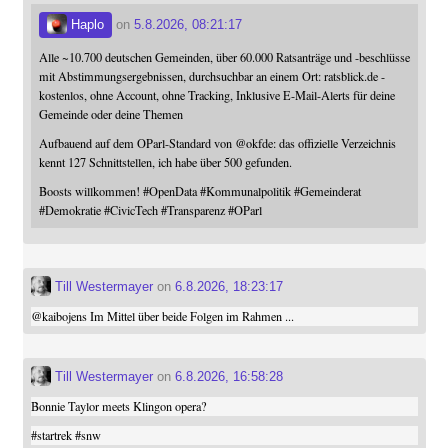
Haplo
on
5.8.2026, 08:21:17
Alle ~10.700 deutschen Gemeinden, über 60.000 Ratsanträge und -beschlüsse
mit Abstimmungsergebnissen, durchsuchbar an einem Ort: ratsblick.de -
kostenlos, ohne Account, ohne Tracking, Inklusive E-Mail-Alerts für deine
Gemeinde oder deine Themen
Aufbauend auf dem OParl-Standard von
@
okfde
: das offizielle Verzeichnis
kennt 127 Schnittstellen, ich habe über 500 gefunden.
Boosts willkommen!
#
OpenData
#
Kommunalpolitik
#
Gemeinderat
#
Demokratie
#
CivicTech
#
Transparenz
#
OParl
Till Westermayer
on
6.8.2026, 18:23:17
@
kaibojens
Im Mittel über beide Folgen im Rahmen ...
Till Westermayer
on
6.8.2026, 16:58:28
Bonnie Taylor meets Klingon opera?
#
startrek
#
snw