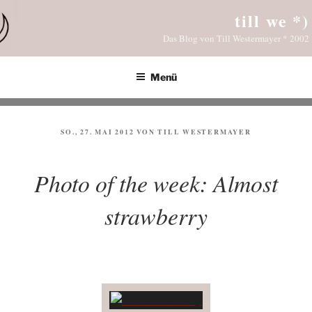
Zum
till we *)
Inhalt
Das Blog von Till Westermayer * 2002
springen
Menü
VERÖFFENTLICHT
SO., 27. MAI 2012
VON
TILL WESTERMAYER
AM
Photo of the week: Almost
strawberry