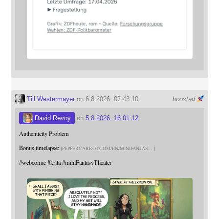
Till Westermayer
on 6.8.2026, 07:43:10
boosted
David Revoy
on
5.8.2026, 16:01:12
Authenticity Problem
Bonus timelapse:
PEPPERCARROT.COM/EN/MINIFANTAS
#
webcomic
#
krita
#
miniFantasyTheater