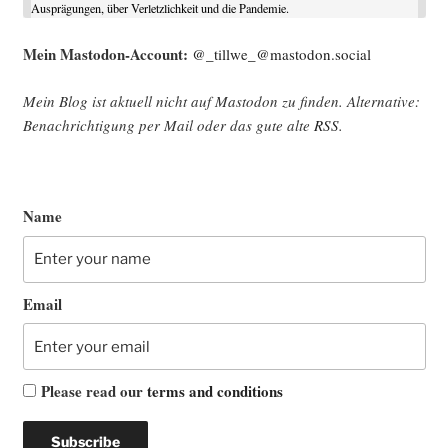
Ausprägungen, über Verletzlichkeit und die Pandemie.
Mein Mast­o­don-Account:
@_tillwe_@mastodon.social
Mein Blog ist aktu­ell nicht auf Mast­o­don zu fin­den. Alter­na­ti­ve:
Benach­rich­ti­gung per Mail oder das gute alte
RSS
.
Name
Email
Please read our
terms and conditions