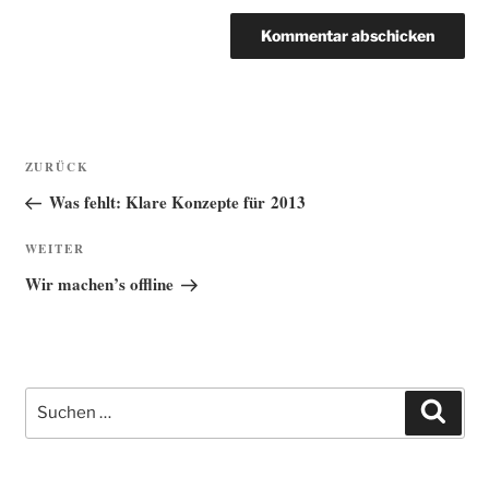
Beitragsnavigation
Vorheriger
ZURÜCK
Beitrag
Was fehlt: Klare Konzepte für 2013
Nächster
WEITER
Beitrag
Wir machen’s offline
Suche
Such
nach: