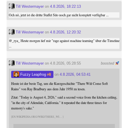
Till Westermayer
on
4.8.2026, 18:22:13
Och nö, jetzt ist die dritte Staffel Silo noch gar nicht komplett verfügbar ...
Till Westermayer
on
4.8.2026, 12:20:32
@
_rya_
Heute morgen lief mir "rage against machine learning" über die Timeline
...
Till Westermayer
on 4.8.2026, 05:28:55
boosted
Fuzzy Leapfrog
on
4.8.2026, 04:53:41
Heute ist der beste Tag, um die Kurzgeschichte "There Will Come Soft
Rains" von Ray Bradbury aus dem Jahr 1950 zu lesen.
Zitat: "Today is August 4, 2026," said a second voice from the kitchen ceiling,
"in the city of Allendale, California." lt repeated the date three times for
memory's sake."
EN.WIKIPEDIA.ORG/WIKI/THERE_WI