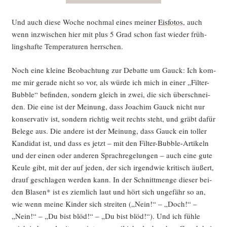
Und auch die­se Woche noch­mal eines mei­ner
Eis­fo­tos
, auch
wenn inzwi­schen hier mit plus 5 Grad schon fast wie­der früh­
lings­haf­te Tem­pe­ra­tu­ren herrschen.
Noch eine klei­ne Beob­ach­tung zur Debat­te um Gauck: Ich kom­
me mir gera­de nicht so vor, als wür­de ich mich in einer „Fil­ter-
Bubble“ befin­den, son­dern gleich in zwei, die sich über­schnei­
den. Die eine ist der Mei­nung, dass Joa­chim Gauck nicht nur
kon­ser­va­tiv ist, son­dern rich­tig weit rechts steht, und gräbt dafür
Bele­ge aus. Die ande­re ist der Mei­nung, dass Gauck ein tol­ler
Kan­di­dat ist, und dass es jetzt – mit den Fil­ter-Bubble-Arti­keln
und der einen oder ande­ren Sprach­re­ge­lun­gen – auch eine gute
Keu­le gibt, mit der auf jeden, der sich irgend­wie kri­tisch äußert,
drauf geschla­gen wer­den kann. In der Schnitt­men­ge die­ser bei­
den Bla­sen* ist es ziem­lich laut und hört sich unge­fähr so an,
wie wenn mei­ne Kin­der sich strei­ten („Nein!“ – „Doch!“ –
„Nein!“ – „Du bist blöd!“ – „Du bist blöd!“). Und ich füh­le