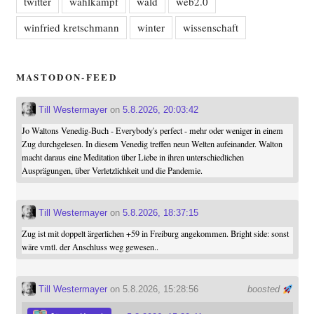
twitter
wahlkampf
wald
web2.0
winfried kretschmann
winter
wissenschaft
MASTODON-FEED
Till Westermayer
on
5.8.2026, 20:03:42
Jo Waltons Venedig-Buch - Everybody's perfect - mehr oder weniger in einem
Zug durchgelesen. In diesem Venedig treffen neun Welten aufeinander. Walton
macht daraus eine Meditation über Liebe in ihren unterschiedlichen
Ausprägungen, über Verletzlichkeit und die Pandemie.
Till Westermayer
on
5.8.2026, 18:37:15
Zug ist mit doppelt ärgerlichen +59 in Freiburg angekommen. Bright side: sonst
wäre vmtl. der Anschluss weg gewesen..
Till Westermayer
on 5.8.2026, 15:28:56
boosted