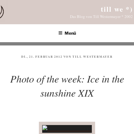
Zum
till we *)
Inhalt
Das Blog von Till Westermayer * 2002
springen
Menü
VERÖFFENTLICHT
DI., 21. FEBRUAR 2012
VON
TILL WESTERMAYER
AM
Photo of the week: Ice in the
sunshine XIX