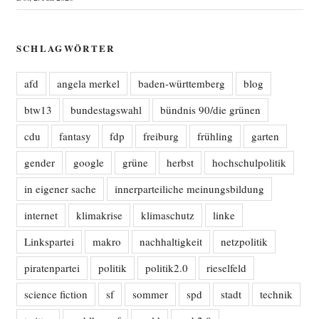
SCHLAGWÖRTER
afd
angela merkel
baden-württemberg
blog
btw13
bundestagswahl
bündnis 90/die grünen
cdu
fantasy
fdp
freiburg
frühling
garten
gender
google
grüne
herbst
hochschulpolitik
in eigener sache
innerparteiliche meinungsbildung
internet
klimakrise
klimaschutz
linke
Linkspartei
makro
nachhaltigkeit
netzpolitik
piratenpartei
politik
politik2.0
rieselfeld
science fiction
sf
sommer
spd
stadt
technik