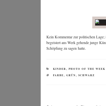
Kein Kom­men­tar zur poli­ti­schen Lage; 
begeis­tert ans Werk gehen­de jun­ge Künst
Schöp­fung zu sagen hatte.
KATEGORIEN
KINDER
,
PHOTO OF THE WEEK
SCHLAGWÖRTER
FARBE
,
GRÜN
,
SCHWARZ