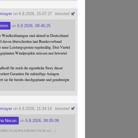
ermayer
on 6.8.2026, 15:07:27
boosted
rimm
on
6.8.2026, 08:46:25
 Windkraftanlagen sind aktuell in Deutschland
0 davon überschreiten laut Bundesverband
 neue Leistungsgrenze regelmäßig. Drei Viertel
hgeplanten Windprojekte müssen neu bewertet
dkraft für mich die eigentliche Story dieser
verliert Garantien für zukünftige Anlagen.
ert sie für bereits durchgeplante und genehmigte
ermayer
on 6.8.2026, 11:34:14
boosted
na Nocun
on
5.8.2026, 08:05:09
DFHEUTE.DE/POLITIK/DEUTSCHLAN