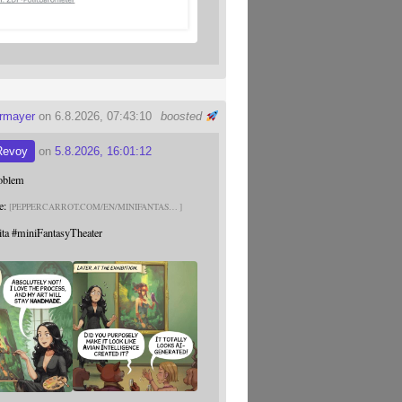
ermayer
on 6.8.2026, 07:43:10
boosted
Revoy
on
5.8.2026, 16:01:12
roblem
e:
PEPPERCARROT.COM/EN/MINIFANTAS
ita
#
miniFantasyTheater