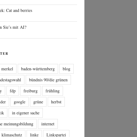
ek: Cat and berries
n Sie’s mit AI?
TER
a merkel
baden-württemberg
blog
ndestagswahl
bündnis 90/die grünen
sy
fdp
freiburg
frühling
nder
google
grüne
herbst
tik
in eigener sache
che meinungsbildung
internet
klimaschutz
linke
Linkspartei