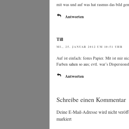
mit was und auf was hat ras­mus das bild ge
Antworten
Till
MI., 25. JANUAR 2012 UM 10:51 UHR
Auf ist ein­fach: fes­tes Papier. Mit ist mir ni
Far­ben
sahen so aus
; evtl. war’s Dispersions
Antworten
Schreibe einen Kommentar
Deine E-Mail-Adresse wird nicht veröffe
markiert