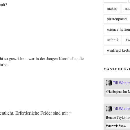
malt?
makro
nac
piratenpartei
science fictio
technik
tw
winfried kre
cht so ganz klar – war in der Jun­gen Kunst­hal­le, die
farbe.
MASTODON-
Till West
@
kaibojens
Im Mi
Till West
ntlicht.
Erforderliche Felder sind mit
*
Bonnie Taylor me
#
startrek
#
snw