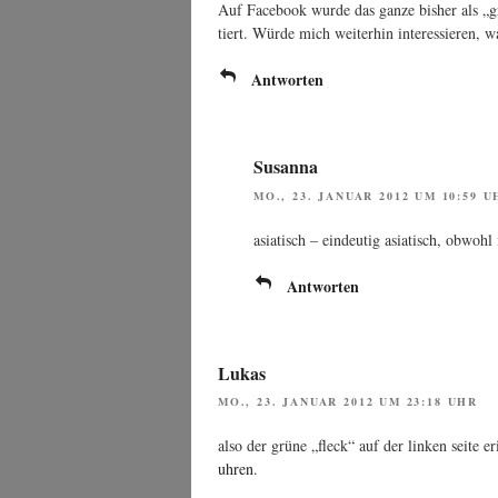
Auf Face­book wur­de das gan­ze bis­her als „
tiert. Wür­de mich wei­ter­hin inter­es­sie­ren,
Antworten
Susanna
MO., 23. JANUAR 2012 UM 10:59 U
asia­tisch – ein­deu­tig asia­tisch, obwo
Antworten
Lukas
MO., 23. JANUAR 2012 UM 23:18 UHR
also der grü­ne „fleck“ auf der lin­ken sei­te e
uhren
.