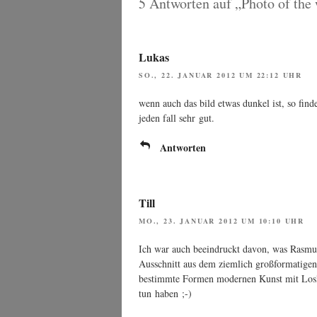
5 Antworten auf „Photo of the
Lukas
SO., 22. JANUAR 2012 UM 22:12 UHR
wenn auch das bild etwas dun­kel ist, so fin­d
jeden fall sehr gut.
Antworten
Till
MO., 23. JANUAR 2012 UM 10:10 UHR
Ich war auch beein­druckt davon, was Ras­mus
Aus­schnitt aus dem ziem­lich groß­for­ma­ti­g
bestimm­te For­men moder­nen Kunst mit Los­l
tun haben ;-)