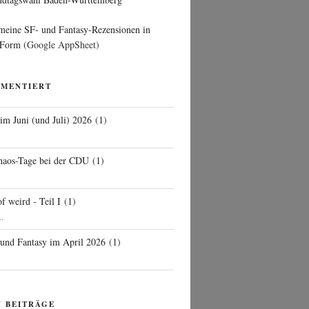
 meine SF- und Fantasy-Rezensionen in
 Form
(Google AppSheet)
MMENTIERT
 im Juni (und Juli) 2026
(
1
)
d
haos-Tage bei der CDU
(
1
)
f weird - Teil I
(
1
)
..
 und Fantasy im April 2026
(
1
)
N BEITRÄGE