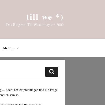
till we *)
Das Blog von Till Westermayer * 2002
Mehr …
Suchen
g ... oder: Textempfehlungen und die Frage,
entlich sein soll
ndtagswahl Baden-Württemberg