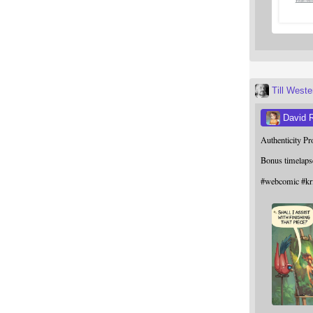
Till West
David 
Authenticity P
Bonus timelaps
#
webcomic
#
kr