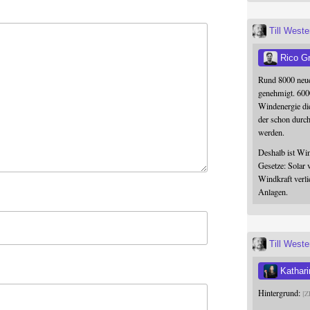
Till West
Rico G
Rund 8000 neue
genehmigt. 600
Windenergie die
der schon durc
werden.
Deshalb ist Win
Gesetze: Solar 
Windkraft verli
Anlagen.
Till West
Kathari
Hintergrund:
Z