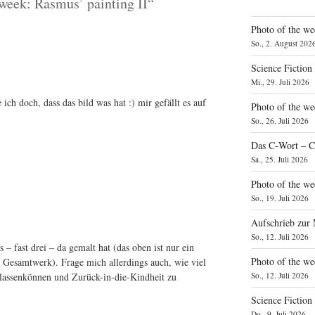
 week: Rasmus’ painting II“
Photo of the we
So., 2. August 202
Science Fiction
Mi., 29. Juli 2026
e ich doch, dass das bild was hat :) mir gefällt es auf
Photo of the we
So., 26. Juli 2026
Das C‑Wort – C
Sa., 25. Juli 2026
Photo of the we
So., 19. Juli 2026
Aufschrieb zur
So., 12. Juli 2026
 – fast drei – da gemalt hat (das oben ist nur ein
Photo of the w
en Gesamt­werk). Fra­ge mich aller­dings auch, wie viel
as­sen­kön­nen und Zurück-in-die-Kind­heit zu
So., 12. Juli 2026
Science Fiction
Do., 9. Juli 2026