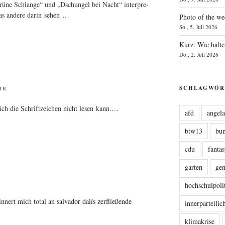
grü­ne Schlan­ge“ und „Dschun­gel bei Nacht“ inter­pre­
 was ande­re dar­in sehen …
Photo of the we
So., 5. Juli 2026
Kurz: Wie halte
Do., 2. Juli 2026
SCHLAGWÖR
HR
hl ich die Schrift­zei­chen nicht lesen kann.…
afd
angel
btw13
bu
cdu
fanta
garten
ge
hochschulpoli
rin­nert mich total an
sal­va­dor dalís zer­flie­ßen­de
innerparteili
klimakrise