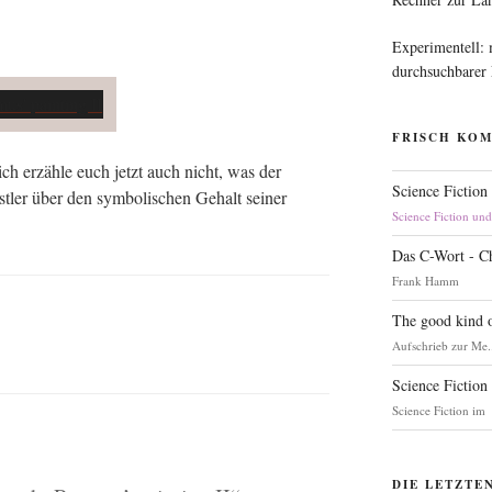
Experimentell:
durchsuchbarer
FRISCH KO
ich erzäh­le euch jetzt auch nicht, was der
Science Fiction
­ler über den sym­bo­li­schen Gehalt sei­ner
Science Fiction un
Das C-Wort - C
Frank Hamm
The good kind o
Aufschrieb zur Me.
Science Fiction
Science Fiction im
DIE LETZTE