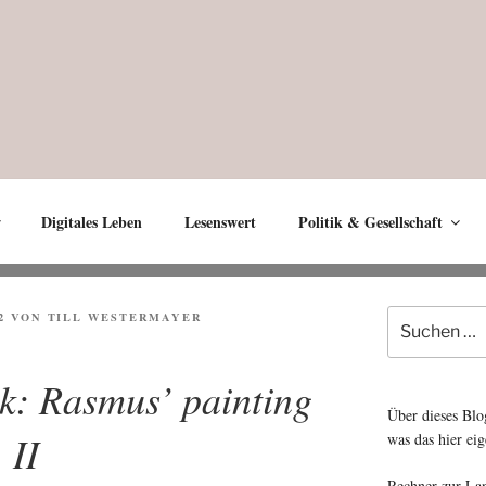
Digitales Leben
Lesenswert
Politik & Gesellschaft
Suche
2
VON
TILL WESTERMAYER
nach:
ek: Rasmus’ painting
Über dieses Blo
II
was das hier eig
Rechner zur La