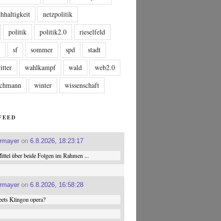
hhaltigkeit
netzpolitik
politik
politik2.0
rieselfeld
n
sf
sommer
spd
stadt
itter
wahlkampf
wald
web2.0
tschmann
winter
wissenschaft
FEED
ermayer
on
6.8.2026, 18:23:17
ttel über beide Folgen im Rahmen ...
ermayer
on
6.8.2026, 16:58:28
ets Klingon opera?