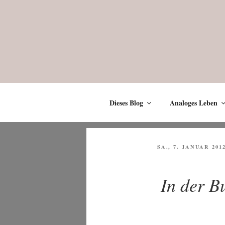
Zum
Inhalt
springen
Dieses Blog
Analoges Leben
VERÖFFENTLICHT
SA., 7. JANUAR 201
AM
In der B