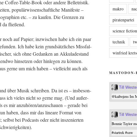
Cof­fee-Table-Book oder ande­re Bel­le­tris­tik.
makro
nac
ten, popu­lär­wis­sen­schaft­li­che Mani­fes­te –
bio­gra­phien etc. – zu kau­fen. Die Gren­zen zu
piratenpartei
d da fließend.
science fictio
r noch auf Papier; inzwi­schen habe ich ein paar
technik
tw
un­den. Ich habe kein grund­sätz­li­ches Miss­fal­
winfried kre
ti­scher, sich ohne Gedan­ken an Akku­la­de­stand
d­wo hin­set­zen oder hin­le­gen zu kön­nen.
s ger­ne um mich haben – viel­leicht auch als
MASTODON-
Till West
und über Musik schrei­ben. Da ist es – ins­be­son­
@
kaibojens
Im Mi
dass ich vie­les nicht so ger­ne mag. (Und außer­
, als es mir anzuhören/anzuschauen – gera­de bei
un haben, dass mir das linea­re For­mat von
Till West
selbst bei Pod­casts oder nicht insze­nier­ten
Bonnie Taylor me
Schwierigkeiten).
#
startrek
#
snw