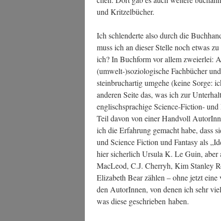
und Kritzelbücher.
Ich schlen­der­te also durch die Buch­han
muss ich an die­ser Stel­le noch etwas zu
ich? In Buch­form vor allem zwei­er­lei: A
(umwelt-)soziologische Fach­bü­cher und ‑
stein­bruch­ar­tig umge­he (kei­ne Sor­ge: i
ande­ren Sei­te das, was ich zur Unter­hal
eng­lisch­spra­chi­ge Sci­ence-Fic­tion- un
Teil davon von einer Hand­voll AutorIn­n
ich die Erfah­rung gemacht habe, dass sie
und Sci­ence Fic­tion und Fan­ta­sy als „Idee
hier sicher­lich Ursu­la K. Le Guin, abe
MacLeod, C.J. Cher­ryh, Kim Stan­ley Rob
Eliza­beth Bear zäh­len – ohne jetzt eine vo
den AutorIn­nen, von denen ich sehr viel 
was die­se geschrie­ben haben.