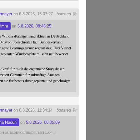
ermayer
on 6.8.2026, 15:07:27
boosted 🚀
rimm
on
6.8.2026, 08:46:25
 Windkraftanlagen sind aktuell in Deutschland
0 davon überschreiten laut Bundesverband
 neue Leistungsgrenze regelmäßig. Drei Viertel
hgeplanten Windprojekte müssen neu bewertet
dkraft für mich die eigentliche Story dieser
verliert Garantien für zukünftige Anlagen.
ert sie für bereits durchgeplante und genehmigte
ermayer
on 6.8.2026, 11:34:14
boosted 🚀
na Nocun
on
5.8.2026, 08:05:09
DFHEUTE.DE/POLITIK/DEUTSCHLAN