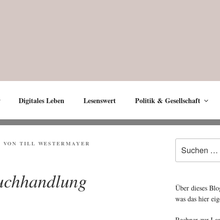
Digitales Leben
Lesenswert
Politik & Gesellschaft
Suche
2
VON
TILL WESTERMAYER
nach:
uchhandlung
Über dieses Blo
was das hier eig
Rechner zur La