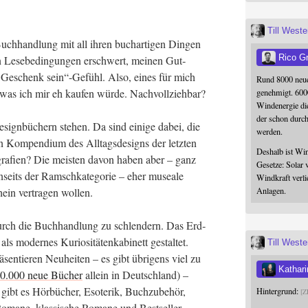
Till West
h­hand­lung mit all ihren buch­ar­ti­gen Din­gen
Rico G
n Lese­be­din­gun­gen erschwert, mei­nen Gut­
 ein Geschenk sein“-Gefühl. Also, eines für mich
Rund 8000 neue
 was ich mir eh kau­fen wür­de. Nachvollziehbar?
genehmigt. 600
Windenergie die
der schon durc
sign­bü­chern ste­hen. Da sind eini­ge dabei, die
werden.
in Kom­pen­di­um des All­tags­de­signs der letz­ten
Deshalb ist Win
gra­fien? Die meis­ten davon haben aber – ganz
Gesetze: Solar 
seits der Ramsch­ka­te­go­rie – eher musea­le
Windkraft verli
hein ver­tra­gen wollen.
Anlagen.
durch die Buch­hand­lung zu schlen­dern. Das Erd­
als moder­nes Kurio­si­tä­ten­ka­bi­nett gestal­tet.
Till West
­sen­tie­ren Neu­hei­ten – es gibt übri­gens viel zu
Kathari
00.000 neue Bücher
allein in Deutsch­land) –
rt gibt es Hör­bü­cher, Eso­te­rik, Buch­zu­be­hör,
Hintergrund:
Z
 Roma­ne, klas­si­sche Roma­ne und Bestseller.