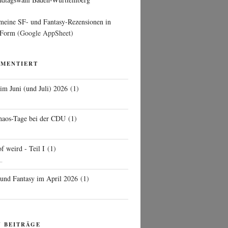
 meine SF- und Fantasy-Rezensionen in
 Form
(Google AppSheet)
MMENTIERT
 im Juni (und Juli) 2026
(
1
)
d
haos-Tage bei der CDU
(
1
)
f weird - Teil I
(
1
)
..
 und Fantasy im April 2026
(
1
)
N BEITRÄGE