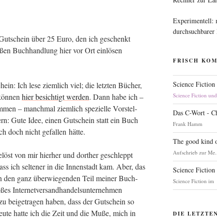
Experimentell:
durchsuchbarer
 Gut­schein über 25 Euro, den ich geschenkt
ßen Buch­hand­lung hier vor Ort ein­lö­sen
FRISCH KO
Science Fiction
ein: Ich lese ziem­lich viel; die letz­ten Bücher,
 kön­nen
hier besich­tigt wer­den
. Dann habe ich –
Science Fiction un
men – manch­mal ziem­lich spe­zi­el­le Vor­stel­
Das C-Wort - C
fern: Gute Idee, einen Gut­schein statt ein Buch
Frank Hamm
lich doch nicht gefal­len hätte.
The good kind o
Aufschrieb zur Me.
löst von mir hier­her und dort­her geschleppt
ss ich sel­te­ner in die Innen­stadt kam. Aber, das
Science Fiction
ch den ganz über­wie­gen­den Teil mei­ner Buch­
Science Fiction im
ßes Inter­net­ver­sand­han­dels­un­ter­neh­men
azu bei­getra­gen haben, dass der Gut­schein so
heu­te hat­te ich die Zeit und die Muße, mich in
DIE LETZTE