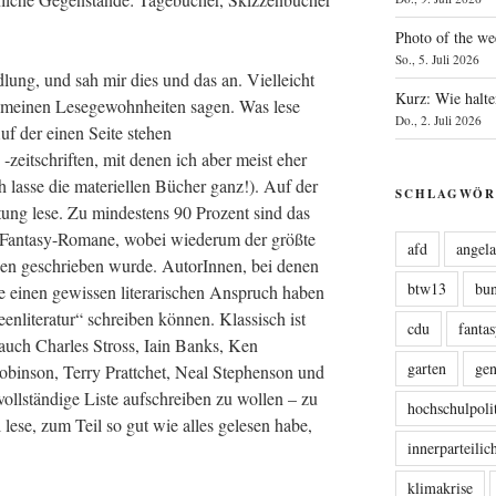
Photo of the we
So., 5. Juli 2026
d­lung, und sah mir dies und das an. Viel­leicht
Kurz: Wie halte
 mei­nen Lese­ge­wohn­hei­ten sagen. Was lese
Do., 2. Juli 2026
uf der einen Sei­te ste­hen
zeit­schrif­ten, mit denen ich aber meist eher
ch las­se die mate­ri­el­len Bücher ganz!). Auf der
SCHLAGWÖR
­tung lese. Zu min­des­tens 90 Pro­zent sind das
d Fan­ta­sy-Roma­ne, wobei wie­der­um der größ­te
afd
angel
en geschrie­ben wur­de. AutorIn­nen, bei denen
btw13
bu
 einen gewis­sen lite­ra­ri­schen Anspruch haben
n­li­te­ra­tur“ schrei­ben kön­nen. Klas­sisch ist
cdu
fanta
r auch Charles Stross, Iain Banks, Ken
garten
ge
in­son, Ter­ry Pratt­chet, Neal Ste­phen­son und
ll­stän­di­ge Lis­te auf­schrei­ben zu wol­len – zu
hochschulpoli
lese, zum Teil so gut wie alles gele­sen habe,
innerparteili
klimakrise