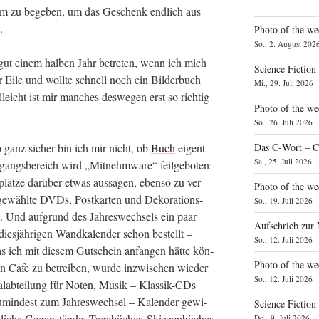
rum zu bege­ben, um das Geschenk end­lich aus
.
Photo of the we
So., 2. August 202
 gut einem hal­ben Jahr betre­ten, wenn ich mich
Science Fiction
er Eile und woll­te schnell noch ein Bil­der­buch
Mi., 29. Juli 2026
­leicht ist mir man­ches des­we­gen erst so rich­tig
Photo of the we
So., 26. Juli 2026
 ganz sicher bin ich mir nicht, ob
Buch
eigent­
Das C‑Wort – C
Sa., 25. Juli 2026
­gangs­be­reich wird „Mit­nehm­wa­re“ feil­ge­bo­ten:
n­plät­ze dar­über etwas aus­sa­gen, eben­so zu ver­
Photo of the we
ge­wähl­te DVDs, Post­kar­ten und Deko­ra­ti­ons­
So., 19. Juli 2026
­te. Und auf­grund des Jah­res­wech­sels ein paar
Aufschrieb zur
ies­jäh­ri­gen Wand­ka­len­der schon bestellt –
So., 12. Juli 2026
 ich mit die­sem Gut­schein anfan­gen hät­te kön­
Photo of the w
n Cafe zu betrei­ben, wur­de inzwi­schen wie­der
So., 12. Juli 2026
i­al­ab­tei­lung für Noten, Musik – Klas­sik-CDs
in­dest zum Jah­res­wech­sel – Kalen­der gewi­
Science Fiction
li­che Gegen­stän­de: Tage­bü­cher, Skiz­zen­bü­cher
Do., 9. Juli 2026