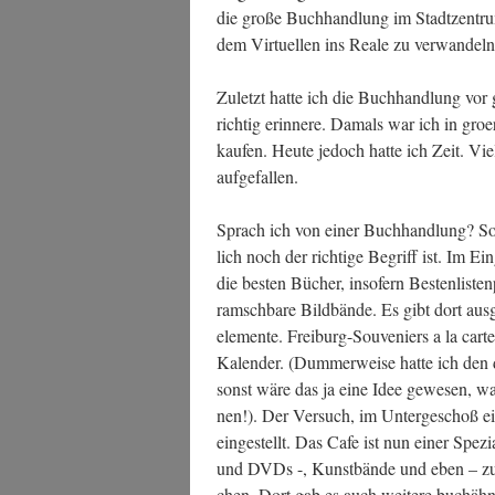
die gro­ße Buch­hand­lung im Stadt­zen­t
dem Vir­tu­el­len ins Rea­le zu verwandeln
Zuletzt hat­te ich die Buch­hand­lung vor
rich­tig erin­ne­re. Damals war ich in gro
kau­fen. Heu­te jedoch hat­te ich Zeit. Viel
aufgefallen.
Sprach ich von einer Buch­hand­lung? So
lich noch der rich­ti­ge Begriff ist. Im Ein
die bes­ten Bücher, inso­fern Bes­ten­lis­te
ramsch­ba­re Bild­bän­de. Es gibt dort aus­
ele­men­te. Frei­burg-Sou­ve­ni­ers a la car
Kalen­der. (Dum­mer­wei­se hat­te ich den d
sonst wäre das ja eine Idee gewe­sen, was
nen!). Der Ver­such, im Unter­ge­schoß ei
ein­ge­stellt. Das Cafe ist nun einer Spe­z
und DVDs -, Kunst­bän­de und eben – zum
chen. Dort gab es auch wei­te­re buch­ähn­