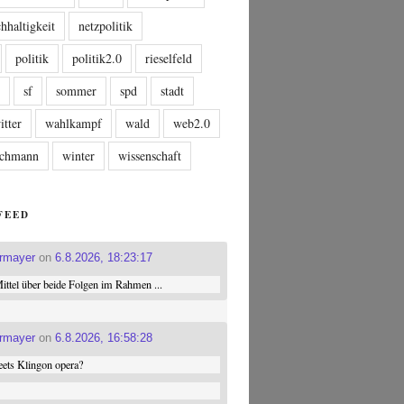
hhaltigkeit
netzpolitik
politik
politik2.0
rieselfeld
n
sf
sommer
spd
stadt
itter
wahlkampf
wald
web2.0
tschmann
winter
wissenschaft
FEED
ermayer
on
6.8.2026, 18:23:17
ttel über beide Folgen im Rahmen ...
ermayer
on
6.8.2026, 16:58:28
ets Klingon opera?