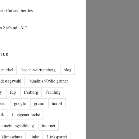
ek: Cat and berries
n Sie’s mit AI?
TER
a merkel
baden-württemberg
blog
ndestagswahl
bündnis 90/die grünen
sy
fdp
freiburg
frühling
nder
google
grüne
herbst
tik
in eigener sache
che meinungsbildung
internet
klimaschutz
linke
Linkspartei