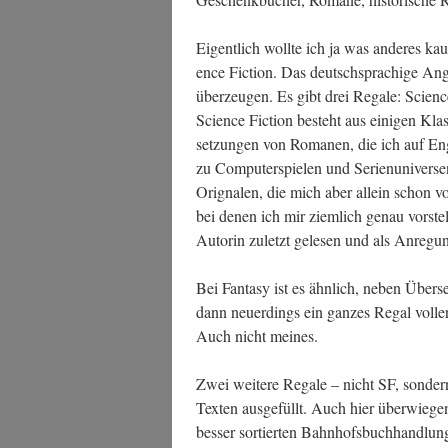
Eigent­lich woll­te ich ja was ande­res ka
ence Fic­tion. Das deutsch­spra­chi­ge An
über­zeu­gen. Es gibt drei Rega­le: Sci­enc
Sci­ence Fic­tion besteht aus eini­gen Kl
set­zun­gen von Roma­nen, die ich auf Eng­
zu Com­pu­ter­spie­len und Seri­en­uni­ver­
Ori­gna­len, die mich aber allein schon v
bei denen ich mir ziem­lich genau vor­st
Autorin zuletzt gele­sen und als Anre­gu
Bei Fan­ta­sy ist es ähn­lich, neben Über­se
dann neu­er­dings ein gan­zes Regal vol­ler 
Auch nicht meines.
Zwei wei­te­re Rega­le – nicht SF, son­dern
Tex­ten aus­ge­füllt. Auch hier über­wie­gen 
bes­ser sor­tier­ten Bahn­hofs­buch­hand­lu