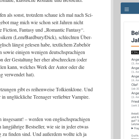
u­fen als sonst, trotz­dem schaue ich mal nach Sci­
ge­bot mag mich wie schon seit Jah­ren nicht
e Fic­tion, Fan­ta­sy und „Roman­tic Fan­ta­sy“.
as­si­kern (Lem/Bardbury/Dick), schlech­ten Über­
lisch längst gele­sen habe, text­li­chem Zube­hör
sen sowie eini­gen weni­gen deutsch­spra­chi­gen
on der Gestal­tung her eher abschre­cken (oder
el­len kann, wel­ches Werk der Autor oder die
ng ver­wen­det hat).
t­zun­gen gibt es rei­hen­wei­se Tol­ki­en­klo­ne. Und
in unglück­li­che Teen­ager ver­lieb­ter Vam­pi­re.
 ins­ge­samt! – wer­den von eng­lisch­spra­chi­gen
lang­jäh­ri­ge Best­sel­ler, wie sie in jeder etwas
ng zu fin­den sind. Und außer­dem woll­te ich ja