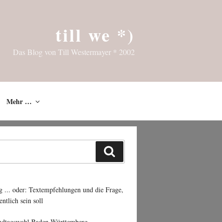
till we *)
Das Blog von Till Westermayer * 2002
Mehr …
Suchen
g ... oder: Textempfehlungen und die Frage,
entlich sein soll
ndtagswahl Baden-Württemberg