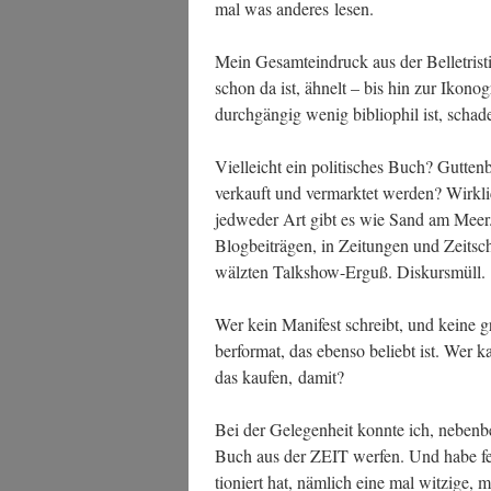
mal was ande­res lesen.
Mein Gesamt­ein­druck aus der Bel­le­tris­
schon da ist, ähnelt – bis hin zur Iko­no­gr
durch­gän­gig wenig biblio­phil ist, scha­d
Viel­leicht ein poli­ti­sches Buch? Gut­ten
ver­kauft und ver­mark­tet wer­den? Wirk­l
jed­we­der Art gibt es wie Sand am Meer. D
Blog­bei­trä­gen, in Zei­tun­gen und Zeit­sch
wälz­ten Talk­show-Erguß. Diskursmüll.
Wer kein Mani­fest schreibt, und kei­ne g
ber­for­mat, das eben­so beliebt ist. Wer
das kau­fen, damit?
Bei der Gele­gen­heit konn­te ich, neben
Buch aus der ZEIT wer­fen. Und habe fest
tio­niert hat, näm­lich eine mal wit­zi­ge, ma