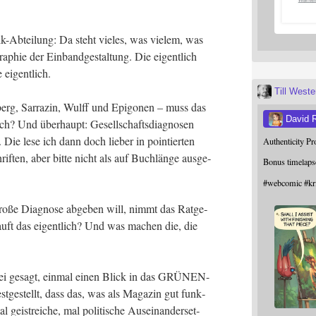
tik-Abtei­lung: Da steht vie­les, was vie­lem, was
a­phie der Ein­band­ge­stal­tung. Die eigent­lich
e eigentlich.
Till West
­berg, Sar­ra­zin, Wulff und Epi­go­nen – muss das
David 
ich? Und über­haupt: Gesell­schafts­dia­gno­sen
ie lese ich dann doch lie­ber in poin­tier­ten
Authenticity P
rif­ten, aber bit­te nicht als auf Buch­län­ge aus­ge­
Bonus timelaps
#
webcomic
#
kr
ro­ße Dia­gno­se abge­ben will, nimmt das Rat­ge­
 kauft das eigent­lich? Und was machen die, die
­bei gesagt, ein­mal einen Blick in das GRÜ­NEN-
­ge­stellt, dass das, was als Maga­zin gut funk­
l geist­rei­che, mal poli­ti­sche Aus­ein­an­der­set­