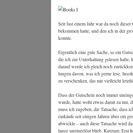
Seit fast einem Jahr war da noch die­ser
bekom­men hat­te, und den ich in der gro­
konnte.
Eigent­lich eine gute Sache, so ein Gut­sch
die ich zur Unter­hal­tung gele­sen habe,
dar­auf wer­de ich gleich noch zurück­kom­
lun­gen davon, was ich ger­ne lese. Inso­
zu ver­schen­ken, das mir viel­leicht letzt­
Dass der Gut­schein noch immer unein­ge­
wur­de, hat­te wohl etwas damit zu tun, da
muss ich zuge­ben, die Tat­sa­che, dass i
ein­käu­fe seit eini­gen Jah­ren über ein gro­
abwick­le – auch die­se Tat­sa­che wird d
lan­ge unein­ge­löst blieb. Kurz­um: Erst 