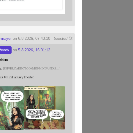
ermayer
on 6.8.2026, 07:43:10
boosted 🚀
Revoy
on
5.8.2026, 16:01:12
roblem
e:
PEPPERCARROT.COM/EN/MINIFANTAS
ita
#
miniFantasyTheater