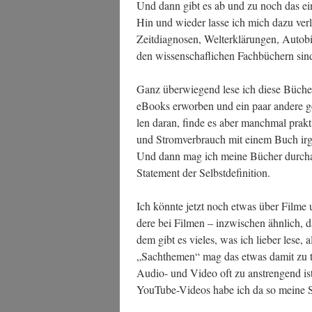
Und dann gibt es ab und zu noch das eine 
Hin und wie­der las­se ich mich dazu ver­lei­
Zeit­dia­gno­sen, Welt­erklä­run­gen, Auto­
den wis­sen­schaf­li­chen Fach­bü­chern sin
Ganz über­wie­gend lese ich die­se Büche
eBooks erwor­ben und ein paar ande­re gef
len dar­an, fin­de es aber manch­mal prak­
und Strom­ver­brauch mit einem Buch irgen
Und dann mag ich mei­ne Bücher durch­au
State­ment der Selbstdefinition.
Ich könn­te jetzt noch etwas über Fil­me 
de­re bei Fil­men – inzwi­schen ähn­lich, 
dem gibt es vie­les, was ich lie­ber lese
„Sach­the­men“ mag das etwas damit zu t
Audio- und Video oft zu anstren­gend ist; 
You­Tube-Vide­os habe ich da so mei­ne 