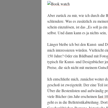
Aber zurück zu mir, wie ich durch die Buc
schlen­de­re. Was es zusätz­lich zu mei­ne
schein ein­zu­lö­sen, ist das „Es soll ja
selbst. Und dann kann es ja nichts sein,
Län­ger blei­be ich bei den Kunst- und De
mich inter­es­sie­ren wür­den. Viel­leicht e
150 Jah­re? Oder ein Bild­band mit Foto­
typisch für Kunst- und Design­bü­cher jen­
Prei­se, die sich nicht mit mei­nem Gut­sc
Ich ent­schlie­ße mich, zunächst wei­ter 
ge­schoß ist zwei­ge­teilt. Der eine Teil ist 
Über die Bes­ten­lis­ten und auf­wän­dig prä
vie­le Bücher (im Jahr erschei­nen
fast 1
geht es in die Bel­le­tris­tik­ab­tei­lung. Do
Geschenk­bü­cher, Roma­ne, his­to­ri­sche