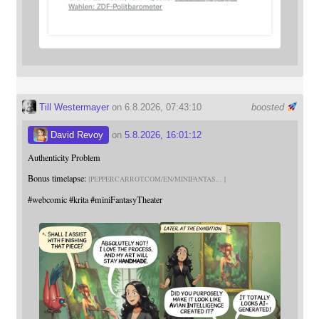
Till Westermayer
on 6.8.2026, 07:43:10
boosted
David Revoy
on
5.8.2026, 16:01:12
Authenticity Problem
Bonus timelapse:
PEPPERCARROT.COM/EN/MINIFANTAS
#
webcomic
#
krita
#
miniFantasyTheater