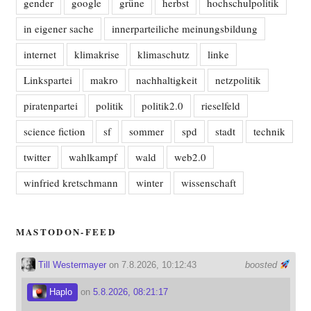
gender
google
grüne
herbst
hochschulpolitik
in eigener sache
innerparteiliche meinungsbildung
internet
klimakrise
klimaschutz
linke
Linkspartei
makro
nachhaltigkeit
netzpolitik
piratenpartei
politik
politik2.0
rieselfeld
science fiction
sf
sommer
spd
stadt
technik
twitter
wahlkampf
wald
web2.0
winfried kretschmann
winter
wissenschaft
MASTODON-FEED
Till Westermayer
on 7.8.2026, 10:12:43
boosted
Haplo
on
5.8.2026, 08:21:17