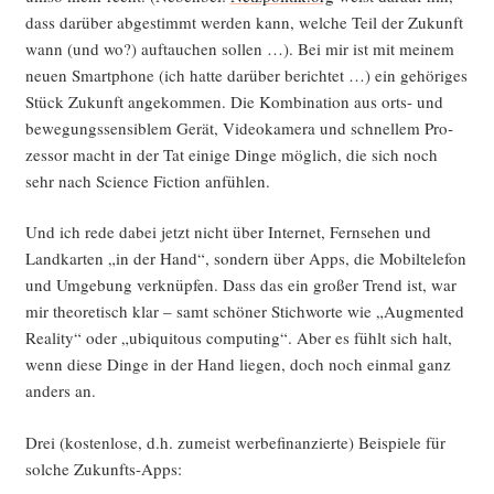
dass dar­über abge­stimmt wer­den kann, wel­che Teil der Zukunft
wann (und wo?) auf­tau­chen sol­len …). Bei mir ist mit mei­nem
neu­en Smart­phone (ich hat­te dar­über berich­tet …) ein gehö­ri­ges
Stück Zukunft ange­kom­men. Die Kom­bi­na­ti­on aus orts- und
bewe­gungs­sen­si­blem Gerät, Video­ka­me­ra und schnel­lem Pro­
zes­sor macht in der Tat eini­ge Din­ge mög­lich, die sich noch
sehr nach Sci­ence Fic­tion anfühlen.
Und ich rede dabei jetzt nicht über Inter­net, Fern­se­hen und
Land­kar­ten „in der Hand“, son­dern über Apps, die Mobil­te­le­fon
und Umge­bung ver­knüp­fen. Dass das ein gro­ßer Trend ist, war
mir theo­re­tisch klar – samt schö­ner Stich­wor­te wie „Aug­men­ted
Rea­li­ty“ oder „ubi­qui­tous com­pu­ting“. Aber es fühlt sich halt,
wenn die­se Din­ge in der Hand lie­gen, doch noch ein­mal ganz
anders an.
Drei (kos­ten­lo­se, d.h. zumeist wer­be­fi­nan­zier­te) Bei­spie­le für
sol­che Zukunfts-Apps: