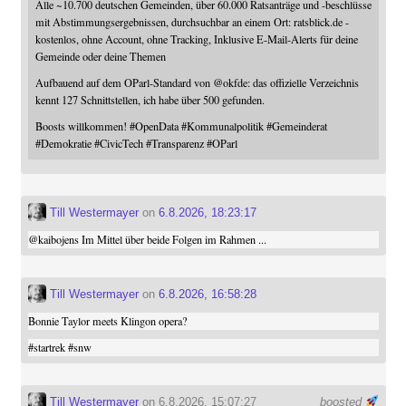
Alle ~10.700 deutschen Gemeinden, über 60.000 Ratsanträge und -beschlüsse
mit Abstimmungsergebnissen, durchsuchbar an einem Ort: ratsblick.de -
kostenlos, ohne Account, ohne Tracking, Inklusive E-Mail-Alerts für deine
Gemeinde oder deine Themen
Aufbauend auf dem OParl-Standard von
@
okfde
: das offizielle Verzeichnis
kennt 127 Schnittstellen, ich habe über 500 gefunden.
Boosts willkommen!
#
OpenData
#
Kommunalpolitik
#
Gemeinderat
#
Demokratie
#
CivicTech
#
Transparenz
#
OParl
Till Westermayer
on
6.8.2026, 18:23:17
@
kaibojens
Im Mittel über beide Folgen im Rahmen ...
Till Westermayer
on
6.8.2026, 16:58:28
Bonnie Taylor meets Klingon opera?
#
startrek
#
snw
Till Westermayer
on 6.8.2026, 15:07:27
boosted