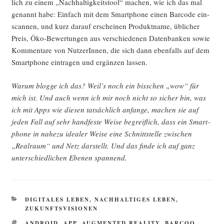
lich zu einem „Nach­hal­tig­keits­tool“ machen, wie ich das mal
genannt habe: Ein­fach mit dem Smart­phone einen Bar­code ein­
scan­nen, und kurz dar­auf erschei­nen Pro­dukt­na­me, übli­cher
Preis, Öko-Bewer­tun­gen aus ver­schie­de­nen Daten­ban­ken sowie
Kom­men­ta­re von Nut­ze­rIn­nen, die sich dann eben­falls auf dem
Smart­phone ein­tra­gen und ergän­zen lassen.
War­um blog­ge ich das? Weil’s noch ein biss­chen „wow“ für
mich ist. Und auch wenn ich mir noch nicht so sicher bin, was
ich mit Apps wie die­sen tat­säch­lich anfan­ge, machen sie auf
jeden Fall auf sehr hand­fes­te Wei­se begreif­lich, dass ein Smart­
phone in nahe­zu idea­ler Wei­se eine Schnitt­stel­le zwi­schen
„Real­raum“ und Netz dar­stellt. Und das fin­de ich auf ganz
unter­schied­li­chen Ebe­nen spannend.
KATEGORIEN
DIGITALES LEBEN
,
NACHHALTIGES LEBEN
,
ZUKUNFTSVISIONEN
SCHLAGWÖRTER
ANDROID
,
APP
,
AUGMENTED REALITY
,
BARCOO
,