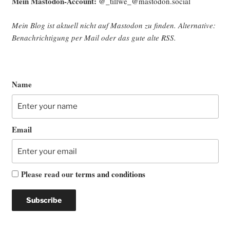
Mein Mast­o­don-Account:
@_tillwe_@mastodon.social
Mein Blog ist aktu­ell nicht auf Mast­o­don zu fin­den. Alter­na­ti­ve:
Benach­rich­ti­gung per Mail oder das gute alte
RSS
.
Name
Email
Please read our
terms and conditions