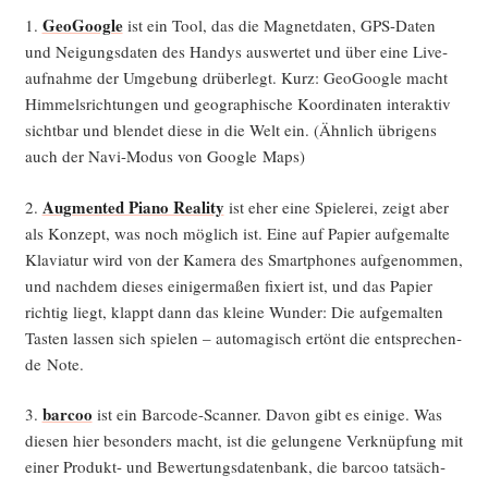
Geo­Goog­le
1.
ist ein Tool, das die Magnet­da­ten, GPS-Daten
und Nei­gungs­da­ten des Han­dys aus­wer­tet und über eine Live­
auf­nah­me der Umge­bung drü­ber­legt. Kurz: Geo­Goog­le macht
Him­mels­rich­tun­gen und geo­gra­phi­sche Koor­di­na­ten inter­ak­tiv
sicht­bar und blen­det die­se in die Welt ein. (Ähn­lich übri­gens
auch der Navi-Modus von Goog­le Maps)
Aug­men­ted Pia­no Rea­li­ty
2.
ist eher eine Spie­le­rei, zeigt aber
als Kon­zept, was noch mög­lich ist. Eine auf Papier auf­ge­mal­te
Kla­via­tur wird von der Kame­ra des Smart­phones auf­ge­nom­men,
und nach­dem die­ses eini­ger­ma­ßen fixiert ist, und das Papier
rich­tig liegt, klappt dann das klei­ne Wun­der: Die auf­ge­mal­ten
Tas­ten las­sen sich spie­len – auto­ma­gisch ertönt die ent­spre­chen­
de Note.
bar­coo
3.
ist ein Bar­code-Scan­ner. Davon gibt es eini­ge. Was
die­sen hier beson­ders macht, ist die gelun­ge­ne Ver­knüp­fung mit
einer Pro­dukt- und Bewer­tungs­da­ten­bank, die bar­coo tat­säch­