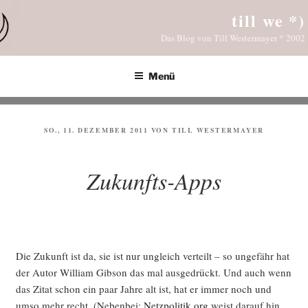
Zum
till we *)
Inhalt
Das Blog von Till Westermayer * 2002
springen
Menü
VERÖFFENTLICHT
SO., 11. DEZEMBER 2011
VON
TILL WESTERMAYER
AM
Zukunfts-Apps
Die Zukunft ist da, sie ist nur ungleich ver­teilt – so unge­fähr hat
der Autor Wil­liam Gib­son das mal aus­ge­drückt. Und auch wenn
das Zitat schon ein paar Jah­re alt ist, hat er immer noch und
umso mehr recht. (Neben­bei:
Netzpolitik.org
weist dar­auf hin,