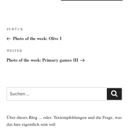
Beitragsnavigation
Vorheriger
ZURÜCK
Beitrag
Photo of the week: Olive I
Nächster
WEITER
Beitrag
Photo of the week: Primary games III
Suche
Such
nach:
Über dieses Blog ... oder: Textempfehlungen und die Frage, was
das hier eigentlich sein soll