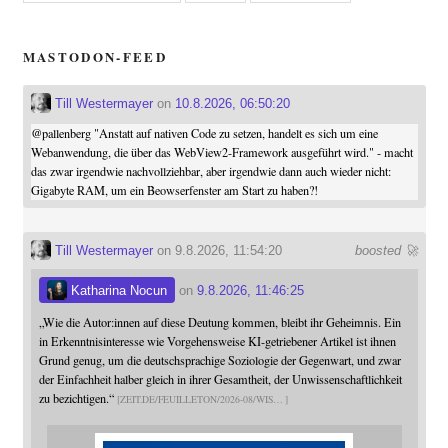
MASTODON-FEED
Till Westermayer
on
10.8.2026, 06:50:20
@
pallenberg
"Anstatt auf nativen Code zu setzen, handelt es sich um eine
Webanwendung, die über das WebView2-Framework ausgeführt wird." - macht
das zwar irgendwie nachvollziehbar, aber irgendwie dann auch wieder nicht:
Gigabyte RAM, um ein Beowserfenster am Start zu haben?!
Till Westermayer
on 9.8.2026, 11:54:20
boosted 🚀
Katharina Nocun
on
9.8.2026, 11:46:25
„Wie die Autor:innen auf diese Deutung kommen, bleibt ihr Geheimnis. Ein
in Erkenntnisinteresse wie Vorgehensweise KI-getriebener Artikel ist ihnen
Grund genug, um die deutschsprachige Soziologie der Gegenwart, und zwar
der Einfachheit halber gleich in ihrer Gesamtheit, der Unwissenschaftlichkeit
zu bezichtigen.“
ZEIT.DE/FEUILLETON/2026-08/WIS