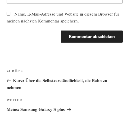
Name, E-Mail-Adresse und Website in diesem Browser für
meinen nächsten Kommentar speichern.
Beitragsnavigation
Vorheriger
ZURÜCK
Beitrag
Kurz: Über die Selbstverständlichkeit, die Bahn zu
nehmen
Nächster
WEITER
Beitrag
Meins: Samsung Galaxy S plus