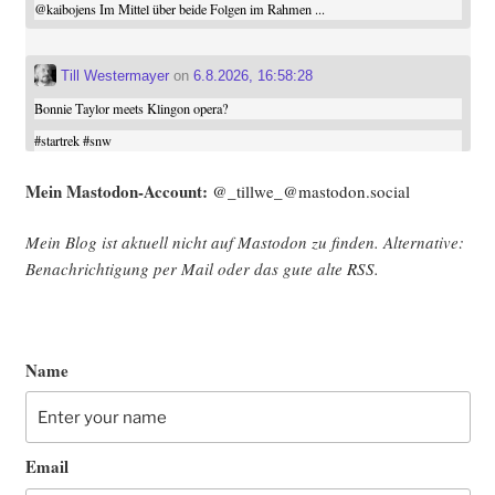
@
kaibojens
Im Mittel über beide Folgen im Rahmen ...
Till Westermayer
on
6.8.2026, 16:58:28
Bonnie Taylor meets Klingon opera?
#
startrek
#
snw
Mein Mast­o­don-Account:
@_tillwe_@mastodon.social
Mein Blog ist aktu­ell nicht auf Mast­o­don zu fin­den. Alter­na­ti­ve:
Benach­rich­ti­gung per Mail oder das gute alte
RSS
.
Name
Email