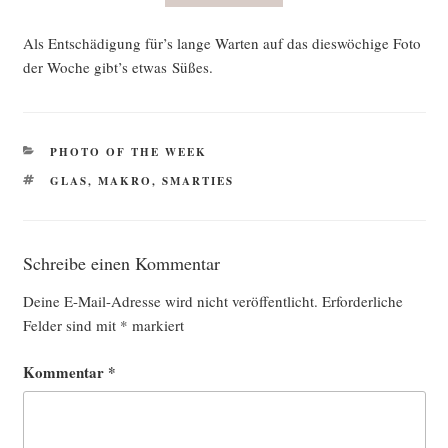
Als Ent­schä­di­gung für’s lan­ge War­ten auf das dies­wö­chi­ge Foto
der Woche gibt’s etwas Süßes.
KATEGORIEN
PHOTO OF THE WEEK
SCHLAGWÖRTER
GLAS
,
MAKRO
,
SMARTIES
Schreibe einen Kommentar
Deine E-Mail-Adresse wird nicht veröffentlicht.
Erforderliche
Felder sind mit
*
markiert
Kommentar
*