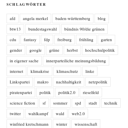
SCHLAGWÖRTER
afd
angela merkel
baden-württemberg
blog
btw13
bundestagswahl
bündnis 90/die grünen
cdu
fantasy
fdp
freiburg
frühling
garten
gender
google
grüne
herbst
hochschulpolitik
in eigener sache
innerparteiliche meinungsbildung
internet
klimakrise
klimaschutz
linke
Linkspartei
makro
nachhaltigkeit
netzpolitik
piratenpartei
politik
politik2.0
rieselfeld
science fiction
sf
sommer
spd
stadt
technik
twitter
wahlkampf
wald
web2.0
winfried kretschmann
winter
wissenschaft