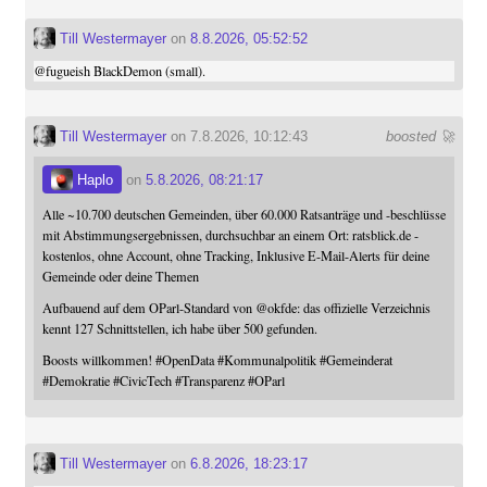
Till Westermayer
on
8.8.2026, 05:52:52
@
fugueish
BlackDemon (small).
Till Westermayer
on 7.8.2026, 10:12:43
boosted 🚀
Haplo
on
5.8.2026, 08:21:17
Alle ~10.700 deutschen Gemeinden, über 60.000 Ratsanträge und -beschlüsse
mit Abstimmungsergebnissen, durchsuchbar an einem Ort: ratsblick.de -
kostenlos, ohne Account, ohne Tracking, Inklusive E-Mail-Alerts für deine
Gemeinde oder deine Themen
Aufbauend auf dem OParl-Standard von
@
okfde
: das offizielle Verzeichnis
kennt 127 Schnittstellen, ich habe über 500 gefunden.
Boosts willkommen!
#
OpenData
#
Kommunalpolitik
#
Gemeinderat
#
Demokratie
#
CivicTech
#
Transparenz
#
OParl
Till Westermayer
on
6.8.2026, 18:23:17