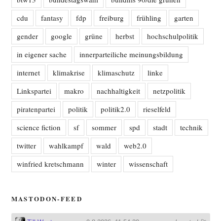
cdu
fantasy
fdp
freiburg
frühling
garten
gender
google
grüne
herbst
hochschulpolitik
in eigener sache
innerparteiliche meinungsbildung
internet
klimakrise
klimaschutz
linke
Linkspartei
makro
nachhaltigkeit
netzpolitik
piratenpartei
politik
politik2.0
rieselfeld
science fiction
sf
sommer
spd
stadt
technik
twitter
wahlkampf
wald
web2.0
winfried kretschmann
winter
wissenschaft
MASTODON-FEED