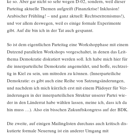
ke so. Aber gar nicht so sehr wegen D‑02, son­dern, weil die­ser
Par­tei­tag aktu­el­le The­men auf­greift (Finanz­kri­se! Inklu­si­on!
Ara­bi­scher Früh­ling! – und ganz aktu­ell: Rechts­extre­mis­mus!),
und vor allem des­we­gen, weil es eini­ge for­ma­le Expe­ri­men­te
gibt. Auf die bin ich in der Tat auch gespannt.
So ist dem eigent­li­chen Par­tei­tag eine Work­shop­p­ha­se mit einem
Dut­zend par­al­le­len Work­shops vor­ge­schal­tet, in denen das Leit­
the­ma Demo­kra­tie dis­ku­tiert wer­den soll. Ich habe mich hier für
die inner­par­tei­li­che Demo­kra­tie ange­mel­det, und hof­fe, recht­zei­
tig in Kiel zu sein, um mit­re­den zu kön­nen. (Inner­par­tei­li­che
Demo­kra­tie: es gibt auch eine Rei­he von Sat­zungs­än­de­run­gen,
und nach­dem ich mich kürz­lich erst mit einem Plä­doy­er für Ver­
än­de­run­gen in der inner­par­tei­li­chen Struk­tur unse­rer Par­tei wie­
der in den Län­der­rat habe wäh­len las­sen, mei­ne ich, dass ich da
hin muss …). Also ein biss­chen Zukunfts­kon­gress auf der BDK.
Die zwei­te, auf eini­gen Mai­ling­lis­ten durch­aus auch kri­tisch dis­
ku­tier­te for­ma­le Neue­rung ist ein ande­rer Umgang mit