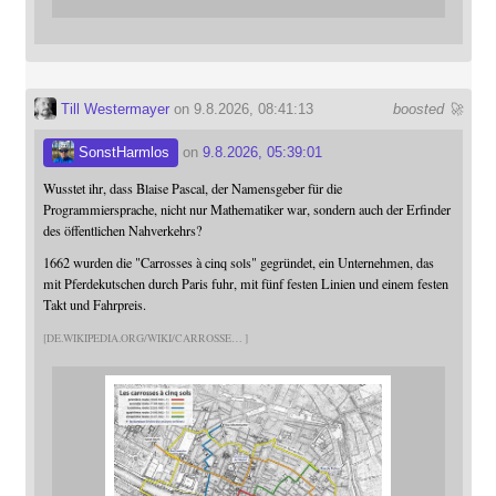
Till Westermayer
on 9.8.2026, 08:41:13
boosted 🚀
SonstHarmlos
on
9.8.2026, 05:39:01
Wusstet ihr, dass Blaise Pascal, der Namensgeber für die
Programmiersprache, nicht nur Mathematiker war, sondern auch der Erfinder
des öffentlichen Nahverkehrs?
1662 wurden die "Carrosses à cinq sols" gegründet, ein Unternehmen, das
mit Pferdekutschen durch Paris fuhr, mit fünf festen Linien und einem festen
Takt und Fahrpreis.
DE.WIKIPEDIA.ORG/WIKI/CARROSSE