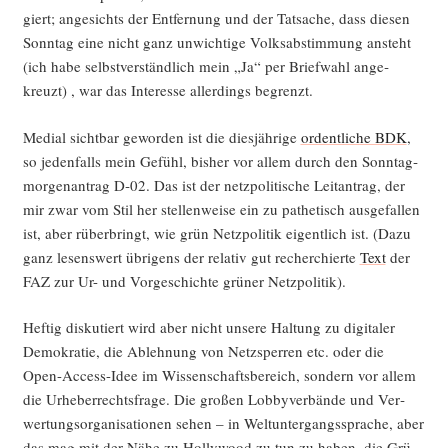
giert; ange­sichts der Ent­fer­nung und der Tat­sa­che, dass die­sen
Sonn­tag eine nicht ganz unwich­ti­ge Volks­ab­stim­mung ansteht
(ich habe selbst­ver­ständ­lich mein „Ja“ per Brief­wahl ange­
kreuzt) , war das Inter­es­se aller­dings begrenzt.
Medi­al sicht­bar gewor­den ist die dies­jäh­ri­ge
ordent­li­che BDK
,
so jeden­falls mein Gefühl, bis­her vor allem durch den Sonn­tag­
mor­gen­an­trag D‑02. Das ist der netz­po­li­ti­sche Leit­an­trag, der
mir zwar vom Stil her stel­len­wei­se ein zu pathe­tisch aus­ge­fal­len
ist, aber rüber­bringt, wie grün Netz­po­li­tik eigent­lich ist. (Dazu
ganz lesens­wert übri­gens der rela­tiv gut recher­chier­te
Text
der
FAZ zur Ur- und Vor­ge­schich­te grü­ner Netzpolitik).
Hef­tig dis­ku­tiert wird aber nicht unse­re Hal­tung zu digi­ta­ler
Demo­kra­tie, die Ableh­nung von Netz­sper­ren etc. oder die
Open-Access-Idee im Wis­sen­schafts­be­reich, son­dern vor allem
die Urhe­ber­rechts­fra­ge. Die gro­ßen Lob­by­ver­bän­de und Ver­
wer­tungs­or­ga­ni­sa­tio­nen sehen – in Welt­un­ter­gangs­spra­che, aber
das mag mit der Nähe zu Hol­ly­wood zu tun zu haben, die Grü­