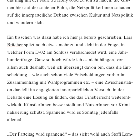
nen hier auf der schie­fen Bahn, die Netz­po­li­ti­ke­rIn­nen schau­en
auf die inner­par­tei­li­che Debat­te zwi­schen Kul­tur und Netz­po­li­tik
und wun­dern sich.
Ein biss­chen was dazu habe ich
hier
ja bereits geschrie­ben.
Lars
Brü­cher
spitzt noch etwas mehr zu und sieht in der Fra­ge, in
wel­cher Form D‑02 am Schluss ver­ab­schie­det wird, eine Jahr­
hun­dert­fra­ge. Ganz so hoch wür­de ich es nicht hän­gen, vor
allem auch des­halb, weil ich über­zeugt davon bin, dass die Ent­
schei­dung – wie auch schon vie­le Ent­schei­dun­gen vor­her im
Zusam­men­hang mit Wahl­pro­gram­men etc. – eine Zwi­schen­sta­ti­
on dar­stellt im enga­gier­ten inner­par­tei­li­chen Ver­such, in der
Debat­te eine Lösung zu fin­den, die das Urhe­ber­recht wei­ter­ent­
wi­ckelt, Künst­le­rIn­nen bes­ser stellt und Nut­ze­rIn­nen vor Kri­mi­
na­li­sie­rung schützt. Span­nend wird es Sonn­tag jeden­falls
allemal.
„Der Par­tei­tag wird span­nend“
– das sieht wohl auch Stef­fi Lem­