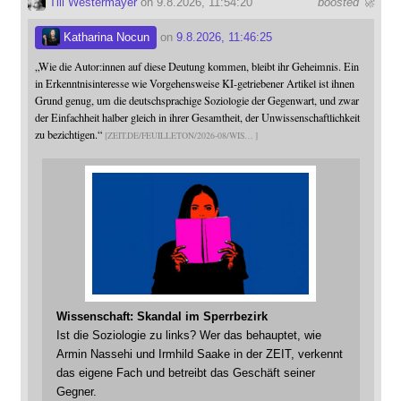
Till Westermayer
on 9.8.2026, 11:54:20
boosted 🚀
Katharina Nocun
on
9.8.2026, 11:46:25
„Wie die Autor:innen auf diese Deutung kommen, bleibt ihr Geheimnis. Ein
in Erkenntnisinteresse wie Vorgehensweise KI-getriebener Artikel ist ihnen
Grund genug, um die deutschsprachige Soziologie der Gegenwart, und zwar
der Einfachheit halber gleich in ihrer Gesamtheit, der Unwissenschaftlichkeit
zu bezichtigen.“
ZEIT.DE/FEUILLETON/2026-08/WIS
Wissenschaft: Skandal im Sperrbezirk
Ist die Soziologie zu links? Wer das behauptet, wie
Armin Nassehi und Irmhild Saake in der ZEIT, verkennt
das eigene Fach und betreibt das Geschäft seiner
Gegner.