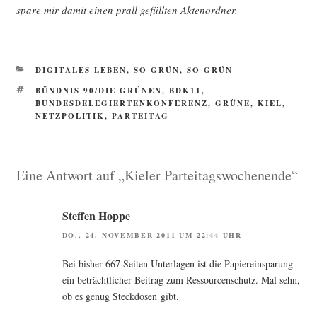
spa­re mir damit einen prall gefüll­ten Aktenordner.
KATEGORIEN
DIGITALES LEBEN
,
SO GRÜN, SO GRÜN
SCHLAGWÖRTER
BÜNDNIS 90/DIE GRÜNEN
,
BDK11
,
BUNDESDELEGIERTENKONFERENZ
,
GRÜNE
,
KIEL
,
NETZPOLITIK
,
PARTEITAG
Eine Antwort auf „Kieler Parteitagswochenende“
Steffen Hoppe
DO., 24. NOVEMBER 2011 UM 22:44 UHR
Bei bis­her 667 Sei­ten Unter­la­gen ist die Papier­ein­spa­rung
ein beträcht­li­cher Bei­trag zum Res­sour­cen­schutz. Mal sehn,
ob es genug Steck­do­sen gibt.