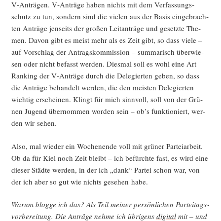
V‑Anträgen. V‑Anträge haben nichts mit dem Ver­fas­sungs­
schutz zu tun, son­dern sind die vie­len aus der Basis ein­ge­brach­
ten Anträ­ge jen­seits der gro­ßen Leit­an­trä­ge und gesetz­te The­
men. Davon gibt es meist mehr als es Zeit gibt, so dass vie­le –
auf Vor­schlag der Antrags­kom­mis­si­on – sum­ma­risch über­wie­
sen oder nicht befasst wer­den. Dies­mal soll es wohl eine Art
Ran­king der V‑Anträge durch die Dele­gier­ten geben, so dass
die Anträ­ge behan­delt wer­den, die den meis­ten Dele­gier­ten
wich­tig erschei­nen. Klingt für mich sinn­voll, soll von der Grü­
nen Jugend über­nom­men wor­den sein – ob’s funk­tio­niert, wer­
den wir sehen.
Also, mal wie­der ein Wochen­en­de voll mit grü­ner Par­tei­ar­beit.
Ob da für Kiel noch Zeit bleibt – ich befürch­te fast, es wird eine
die­ser Städ­te wer­den, in der ich „dank“ Par­tei schon war, von
der ich aber so gut wie nichts gese­hen habe.
War­um blog­ge ich das? Als Teil mei­ner per­sön­li­chen Par­tei­tags­
vor­be­rei­tung. Die Anträ­ge neh­me ich übri­gens
digi­tal
mit – und