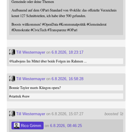
Gemeinde oder deine Themen
Aufbauend auf dem OParl-Standard von
@
okfde
: das offizielle Verzeichnis
kennt 127 Schnittstellen, ich habe über 500 gefunden.
Boosts willkommen!
#
OpenData
#
Kommunalpolitik
#
Gemeinderat
#
Demokratie
#
CivicTech
#
Transparenz
#
OParl
Till Westermayer
on
6.8.2026, 18:23:17
@
kaibojens
Im Mittel über beide Folgen im Rahmen ...
Till Westermayer
on
6.8.2026, 16:58:28
Bonnie Taylor meets Klingon opera?
#
startrek
#
snw
Till Westermayer
on 6.8.2026, 15:07:27
boosted 🚀
Rico Grimm
on
6.8.2026, 08:46:25