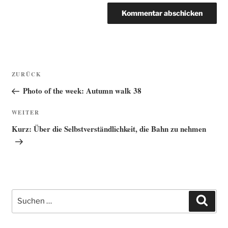
Beitragsnavigation
Vorheriger
ZURÜCK
Beitrag
Photo of the week: Autumn walk 38
Nächster
WEITER
Beitrag
Kurz: Über die Selbstverständlichkeit, die Bahn zu nehmen
Suche
Such
nach: