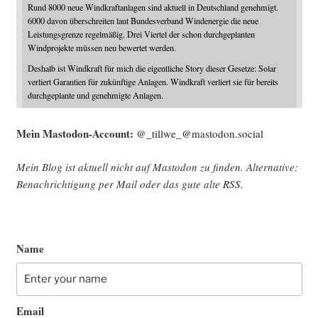
Rund 8000 neue Windkraftanlagen sind aktuell in Deutschland genehmigt.
6000 davon überschreiten laut Bundesverband Windenergie die neue
Leistungsgrenze regelmäßig. Drei Viertel der schon durchgeplanten
Windprojekte müssen neu bewertet werden.
Deshalb ist Windkraft für mich die eigentliche Story dieser Gesetze: Solar
verliert Garantien für zukünftige Anlagen. Windkraft verliert sie für bereits
durchgeplante und genehmigte Anlagen.
Mein Mast­o­don-Account:
@_tillwe_@mastodon.social
Mein Blog ist aktu­ell nicht auf Mast­o­don zu fin­den. Alter­na­ti­ve:
Benach­rich­ti­gung per Mail oder das gute alte
RSS
.
Name
Email