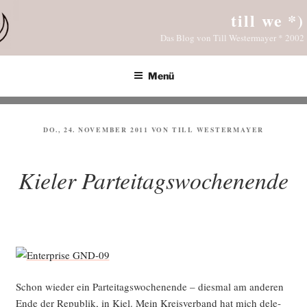
Zum
till we *)
Inhalt
Das Blog von Till Westermayer * 2002
springen
Menü
VERÖFFENTLICHT
DO., 24. NOVEMBER 2011
VON
TILL WESTERMAYER
AM
Kieler Parteitagswochenende
Schon wie­der ein Par­tei­tags­wo­chen­en­de – dies­mal am ande­ren
Ende der Repu­blik, in Kiel. Mein Kreis­ver­band hat mich dele­