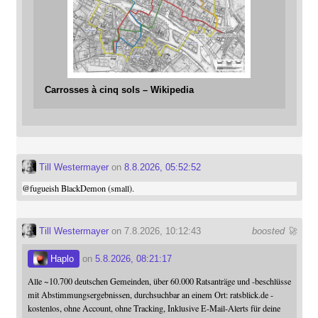
Carrosses à cinq sols – Wikipedia
Till Westermayer
on
8.8.2026, 05:52:52
@
fugueish
BlackDemon (small).
Till Westermayer
on 7.8.2026, 10:12:43
boosted 🚀
Haplo
on
5.8.2026, 08:21:17
Alle ~10.700 deutschen Gemeinden, über 60.000 Ratsanträge und -beschlüsse
mit Abstimmungsergebnissen, durchsuchbar an einem Ort: ratsblick.de -
kostenlos, ohne Account, ohne Tracking, Inklusive E-Mail-Alerts für deine