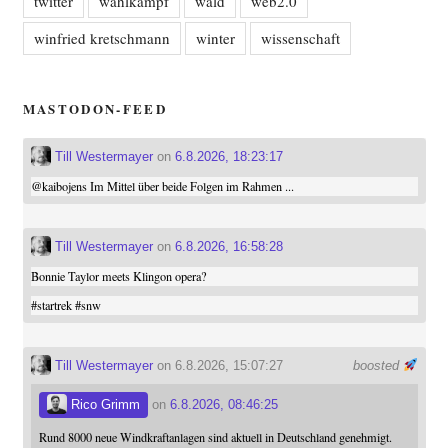
twitter
wahlkampf
wald
web2.0
winfried kretschmann
winter
wissenschaft
MASTODON-FEED
Till Westermayer
on
6.8.2026, 18:23:17
@
kaibojens
Im Mittel über beide Folgen im Rahmen ...
Till Westermayer
on
6.8.2026, 16:58:28
Bonnie Taylor meets Klingon opera?
#
startrek
#
snw
Till Westermayer
on 6.8.2026, 15:07:27
boosted
Rico Grimm
on
6.8.2026, 08:46:25
Rund 8000 neue Windkraftanlagen sind aktuell in Deutschland genehmigt.