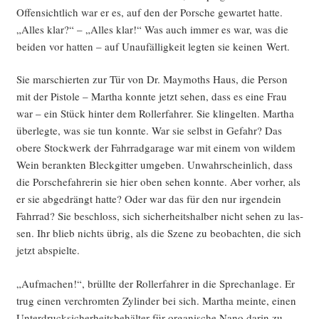
Offen­sicht­lich war er es, auf den der Por­sche gewar­tet hat­te.
„Alles klar?“ – „Alles klar!“ Was auch immer es war, was die
bei­den vor hat­ten – auf Unau­fäl­lig­keit leg­ten sie kei­nen Wert.
Sie mar­schier­ten zur Tür von Dr. May­mo­ths Haus, die Per­son
mit der Pis­to­le – Mar­tha konn­te jetzt sehen, dass es eine Frau
war – ein Stück hin­ter dem Rol­ler­fah­rer. Sie klin­gel­ten. Mar­tha
über­leg­te, was sie tun konn­te. War sie selbst in Gefahr? Das
obe­re Stock­werk der Fahr­rad­ga­ra­ge war mit einem von wil­dem
Wein berank­ten Bleck­git­ter umge­ben. Unwahr­schein­lich, dass
die Por­sche­fah­re­rin sie hier oben sehen konn­te. Aber vor­her, als
er sie abge­drängt hat­te? Oder war das für den nur irgend­ein
Fahr­rad? Sie beschloss, sich sicher­heits­hal­ber nicht sehen zu las­
sen. Ihr blieb nichts übrig, als die Sze­ne zu beob­ach­ten, die sich
jetzt abspielte.
„Auf­ma­chen!“, brüll­te der Rol­ler­fah­rer in die Sprech­an­la­ge. Er
trug einen ver­chrom­ten Zylin­der bei sich. Mar­tha mein­te, einen
Unter­druck­si­cher­heits­be­häl­ter für orga­ni­sche Nano dar­in zu