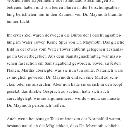
Wochen­en­de Expe­ri­men­te oder Simu­la­ti­ons­rech­nun­gen zu
betreu­en hat­ten und von lee­ren Flu­ren in der For­schungs­ab­tei­
lung berich­te­ten; nur in den Räu­men von Dr. May­mo­th brann­te
immer Licht.
Ihr ers­tes Ziel waren des­we­gen die Büros der For­schungs­ab­tei­
lung im Water Tower. Kei­ne Spur von Dr. May­mo­th. Das glei­che
Bild in der etwas vom Water Tower ent­fernt gele­ge­nen Test­an­la­
ge im Gewer­be­ge­biet. Aus dem Sams­tag­nach­mit­tag war inzwi­
schen fast schon ein Sams­tag­abend gewor­den. Soviel zu fes­ten
Plä­nen. Mar­tha über­leg­te, was sie nun tun soll­te. Natür­lich wäre
es mög­lich gewe­sen, Dr. May­mo­th ein­fach eine Mail zu schi­
cken oder sie anzu­ru­fen. Aber nun hat­te sie es sich in den Kopf
gesetzt, das direk­te Gespräch zu suchen, hat­te sich auch
zurecht­ge­legt, wie sie argu­men­tie­ren wür­de – nein, sie muss­te
Dr. May­mo­th per­sön­lich treffen.
Auch wenn heut­zu­ta­ge Tele­kon­fe­ren­zen der Nor­mal­fall waren,
bestand natür­lich die Mög­lich­keit, dass Dr. May­mo­th schlicht