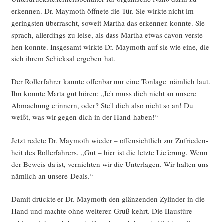
erken­nen. Dr. May­mo­th öff­ne­te die Tür. Sie wirk­te nicht im
gerings­ten über­rascht, soweit Mar­tha das erken­nen konn­te. Sie
sprach, aller­dings zu lei­se, als dass Mar­tha etwas davon ver­ste­
hen konn­te. Ins­ge­samt wirk­te Dr. May­mo­th auf sie wie eine, die
sich ihrem Schick­sal erge­ben hat.
Der Rol­ler­fah­rer kann­te offen­bar nur eine Ton­la­ge, näm­lich laut.
Ihn konn­te Mar­ta gut hören: „Ich muss dich nicht an unse­re
Abma­chung erin­nern, oder? Stell dich also nicht so an! Du
weißt, was wir gegen dich in der Hand haben!“
Jetzt rede­te Dr. May­mo­th wie­der – offen­sicht­lich zur Zufrie­den­
heit des Rol­ler­fah­rers. „Gut – hier ist die letz­te Lie­fe­rung. Wenn
der Beweis da ist, ver­nich­ten wir die Unter­la­gen. Wir hal­ten uns
näm­lich an unse­re Deals.“
Damit drück­te er Dr. May­mo­th den glän­zen­den Zylin­der in die
Hand und mach­te ohne wei­te­ren Gruß kehrt. Die Haus­tü­re