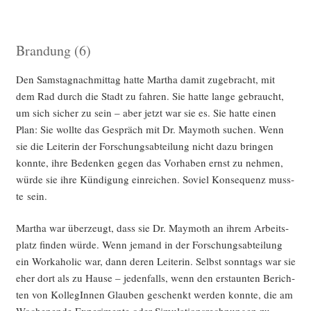
Brandung (6)
Den Sams­tag­nach­mit­tag hat­te Mar­tha damit zuge­bracht, mit
dem Rad durch die Stadt zu fah­ren. Sie hat­te lan­ge gebraucht,
um sich sicher zu sein – aber jetzt war sie es. Sie hat­te einen
Plan: Sie woll­te das Gespräch mit Dr. May­mo­th suchen. Wenn
sie die Lei­te­rin der For­schungs­ab­tei­lung nicht dazu brin­gen
konn­te, ihre Beden­ken gegen das Vor­ha­ben ernst zu neh­men,
wür­de sie ihre Kün­di­gung ein­rei­chen. Soviel Kon­se­quenz muss­
te sein.
Mar­tha war über­zeugt, dass sie Dr. May­mo­th an ihrem Arbeits­
platz fin­den wür­de. Wenn jemand in der For­schungs­ab­tei­lung
ein Work­aho­lic war, dann deren Lei­te­rin. Selbst sonn­tags war sie
eher dort als zu Hau­se – jeden­falls, wenn den erstaun­ten Berich­
ten von Kol­le­gIn­nen Glau­ben geschenkt wer­den konn­te, die am