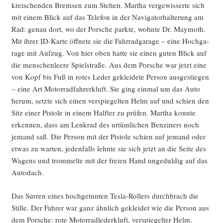
krei­schen­den Brem­sen zum Ste­hen. Mar­tha ver­ge­wis­ser­te sich
mit einem Blick auf das Tele­fon in der Navi­ga­tor­hal­te­rung am
Rad: genau dort, wo der Por­sche park­te, wohn­te Dr. May­mo­th.
Mit ihrer ID-Kar­te öff­ne­te sie die Fahr­rad­ga­ra­ge – eine Hoch­ga­
ra­ge mit Auf­zug. Von hier oben hat­te sie einen guten Blick auf
die men­schen­lee­re Spiel­stra­ße. Aus dem Por­sche war jetzt eine
von Kopf bis Fuß in rotes Leder geklei­de­te Per­son aus­ge­stie­gen
– eine Art Motor­rad­fah­rer­kluft. Sie ging ein­mal um das Auto
her­um, setz­te sich einen ver­spie­gel­ten Helm auf und schien den
Sitz einer Pis­to­le in einem Half­ter zu prü­fen. Mar­tha konn­te
erken­nen, dass am Lenk­rad des urtüm­li­chen Ben­zi­ners noch
jemand saß. Die Per­son mit der Pis­to­le schien auf jemand oder
etwas zu war­ten, jeden­falls lehn­te sie sich jetzt an die Sei­te des
Wagens und trom­mel­te mit der frei­en Hand unge­dul­dig auf das
Autodach.
Das Sur­ren eines hoch­get­un­ten Tes­la-Rol­lers durch­brach die
Stil­le. Der Fah­rer war ganz ähn­lich geklei­det wie die Per­son aus
dem Por­sche: rote Motor­rad­le­der­kluft, ver­spie­gel­ter Helm.