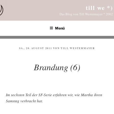
Zum
till we *)
Inhalt
Das Blog von Till Westermayer * 2002
springen
Menü
VERÖFFENTLICHT
SA., 20. AUGUST 2011
VON
TILL WESTERMAYER
AM
Brandung (6)
Im sechs­ten Teil der SF-Serie erfah­ren wir, wie Mar­tha ihren
Sams­tag ver­bracht hat.