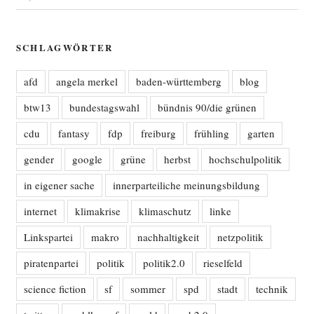
SCHLAGWÖRTER
afd
angela merkel
baden-württemberg
blog
btw13
bundestagswahl
bündnis 90/die grünen
cdu
fantasy
fdp
freiburg
frühling
garten
gender
google
grüne
herbst
hochschulpolitik
in eigener sache
innerparteiliche meinungsbildung
internet
klimakrise
klimaschutz
linke
Linkspartei
makro
nachhaltigkeit
netzpolitik
piratenpartei
politik
politik2.0
rieselfeld
science fiction
sf
sommer
spd
stadt
technik