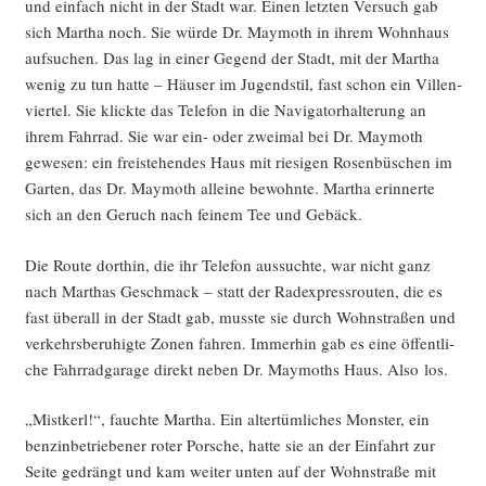
und ein­fach nicht in der Stadt war. Einen letz­ten Ver­such gab
sich Mar­tha noch. Sie wür­de Dr. May­mo­th in ihrem Wohn­haus
auf­su­chen. Das lag in einer Gegend der Stadt, mit der Mar­tha
wenig zu tun hat­te – Häu­ser im Jugend­stil, fast schon ein Vil­len­
vier­tel. Sie klick­te das Tele­fon in die Navi­ga­tor­hal­te­rung an
ihrem Fahr­rad. Sie war ein- oder zwei­mal bei Dr. May­mo­th
gewe­sen: ein frei­ste­hen­des Haus mit rie­si­gen Rosen­bü­schen im
Gar­ten, das Dr. May­mo­th allei­ne bewohn­te. Mar­tha erin­ner­te
sich an den Geruch nach fei­nem Tee und Gebäck.
Die Rou­te dort­hin, die ihr Tele­fon aus­such­te, war nicht ganz
nach Mart­has Geschmack – statt der Rad­ex­press­rou­ten, die es
fast über­all in der Stadt gab, muss­te sie durch Wohn­stra­ßen und
ver­kehrs­be­ru­hig­te Zonen fah­ren. Immer­hin gab es eine öffent­li­
che Fahr­rad­ga­ra­ge direkt neben Dr. May­mo­ths Haus. Also los.
„Mist­kerl!“, fauch­te Mar­tha. Ein alter­tüm­li­ches Mons­ter, ein
ben­zin­be­trie­be­ner roter Por­sche, hat­te sie an der Ein­fahrt zur
Sei­te gedrängt und kam wei­ter unten auf der Wohn­stra­ße mit