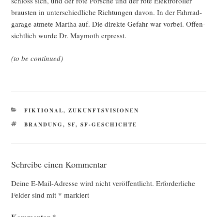
schloss sich, und der rote Por­sche und der rote Elek­tro­rol­ler
braus­ten in unter­schied­li­che Rich­tun­gen davon. In der Fahr­rad­
ga­ra­ge atme­te Mar­tha auf. Die direk­te Gefahr war vor­bei. Offen­
sicht­lich wur­de Dr. May­mo­th erpresst.
(to be continued)
KATEGORIEN
FIKTIONAL
,
ZUKUNFTSVISIONEN
SCHLAGWÖRTER
BRANDUNG
,
SF
,
SF-GESCHICHTE
Schreibe einen Kommentar
Deine E-Mail-Adresse wird nicht veröffentlicht.
Erforderliche
Felder sind mit
*
markiert