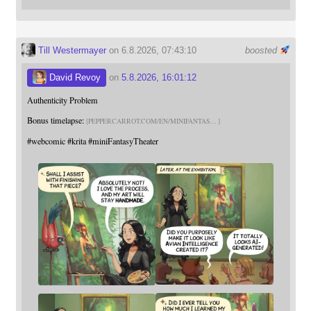
Till Westermayer
on 6.8.2026, 07:43:10
boosted
David Revoy
on
5.8.2026, 16:01:12
Authenticity Problem
Bonus timelapse:
PEPPERCARROT.COM/EN/MINIFANTAS
#
webcomic
#
krita
#
miniFantasyTheater