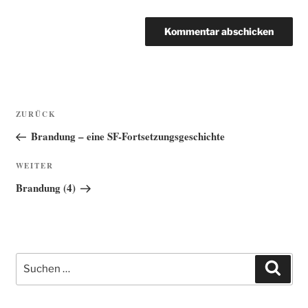
Beitragsnavigation
Vorheriger
ZURÜCK
Beitrag
Brandung – eine SF-Fortsetzungsgeschichte
Nächster
WEITER
Beitrag
Brandung (4)
Suche
Such
nach: