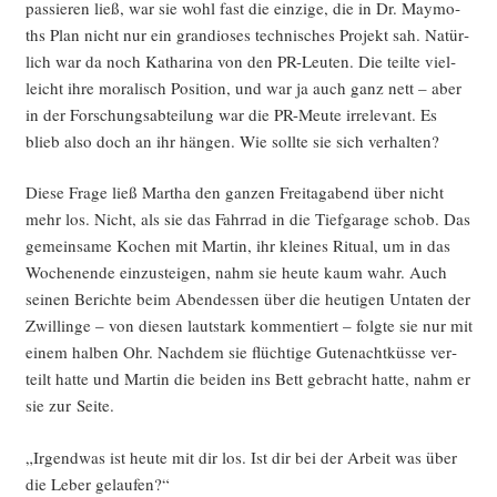
pas­sie­ren ließ, war sie wohl fast die ein­zi­ge, die in Dr. May­mo­
ths Plan nicht nur ein gran­dio­ses tech­ni­sches Pro­jekt sah. Natür­
lich war da noch Katha­ri­na von den PR-Leu­ten. Die teil­te viel­
leicht ihre mora­lisch Posi­ti­on, und war ja auch ganz nett – aber
in der For­schungs­ab­tei­lung war die PR-Meu­te irrele­vant. Es
blieb also doch an ihr hän­gen. Wie soll­te sie sich verhalten?
Die­se Fra­ge ließ Mar­tha den gan­zen Frei­tag­abend über nicht
mehr los. Nicht, als sie das Fahr­rad in die Tief­ga­ra­ge schob. Das
gemein­sa­me Kochen mit Mar­tin, ihr klei­nes Ritu­al, um in das
Wochen­en­de ein­zu­stei­gen, nahm sie heu­te kaum wahr. Auch
sei­nen Berich­te beim Abend­essen über die heu­ti­gen Unta­ten der
Zwil­lin­ge – von die­sen laut­stark kom­men­tiert – folg­te sie nur mit
einem hal­ben Ohr. Nach­dem sie flüch­ti­ge Gute­nacht­küs­se ver­
teilt hat­te und Mar­tin die bei­den ins Bett gebracht hat­te, nahm er
sie zur Seite.
„Irgend­was ist heu­te mit dir los. Ist dir bei der Arbeit was über
die Leber gelaufen?“