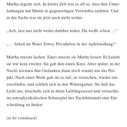
Mar­tha ärger­te sich. In letz­ter Zeit war es oft so, dass ihre Unter­
hal­tun­gen mit Mar­tin in gegen­sei­ti­gen Vor­wür­fen ende­ten. Und
in der Sache war sie jetzt auch nicht weiter.
„Ach, lass uns nicht wei­ter dar­über reden. Du weißt schon …“
„… Arbeit im Water Tower, Pri­vat­le­ben in der Apfelsiedlung!“
Mar­tha muss­te lachen. Eines muss­te sie Mar­tin las­sen: Er kann­te
sie wie kein zwei­ter. Sie gab ihm einen Kuss. Aber spä­ter, in der
Nacht, kreis­ten ihre Gedan­ken dann doch wie­der um das Pro­
jekt. Nach einer Wei­le gab sie es auf, zu ver­su­chen, wie­der ein­
zu­schla­fen, und schlich sich in den Win­ter­gar­ten. Sie ließ das
Licht aus, kuschel­te sich in ihren Lieb­lings­ses­sel und ver­such­te,
im astro­phy­si­ka­li­schen Schau­spiel des Nacht­him­mels eine Ent­
schei­dung zu finden.
(to be continued)