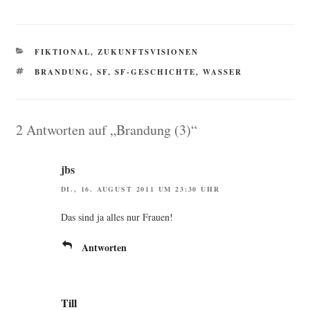
KATEGORIEN
FIKTIONAL
,
ZUKUNFTSVISIONEN
SCHLAGWÖRTER
BRANDUNG
,
SF
,
SF-GESCHICHTE
,
WASSER
2 Antworten auf „Brandung (3)“
jbs
DI., 16. AUGUST 2011 UM 23:30 UHR
Das sind ja alles nur Frauen!
Antworten
Till