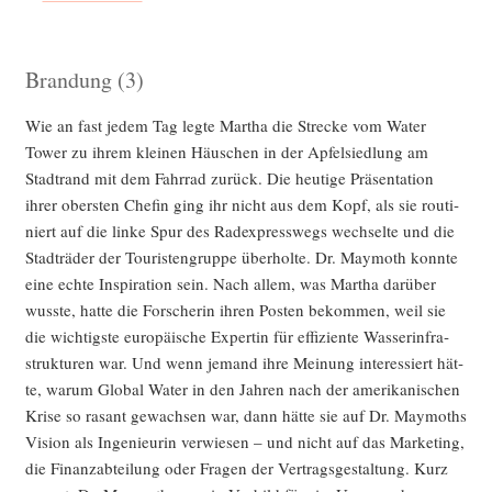
Brandung (3)
Wie an fast jedem Tag leg­te Mar­tha die Stre­cke vom Water
Tower zu ihrem klei­nen Häus­chen in der Apfel­sied­lung am
Stadt­rand mit dem Fahr­rad zurück. Die heu­ti­ge Prä­sen­ta­ti­on
ihrer obers­ten Che­fin ging ihr nicht aus dem Kopf, als sie rou­ti­
niert auf die lin­ke Spur des Rad­ex­press­wegs wech­sel­te und die
Stadt­rä­der der Tou­ris­ten­grup­pe über­hol­te. Dr. May­mo­th konn­te
eine ech­te Inspi­ra­ti­on sein. Nach allem, was Mar­tha dar­über
wuss­te, hat­te die For­sche­rin ihren Pos­ten bekom­men, weil sie
die wich­tigs­te euro­päi­sche Exper­tin für effi­zi­en­te Was­ser­in­fra­
struk­tu­ren war. Und wenn jemand ihre Mei­nung inter­es­siert hät­
te, war­um Glo­bal Water in den Jah­ren nach der ame­ri­ka­ni­schen
Kri­se so rasant gewach­sen war, dann hät­te sie auf Dr. May­mo­ths
Visi­on als Inge­nieu­rin ver­wie­sen – und nicht auf das Mar­ke­ting,
die Finanz­ab­tei­lung oder Fra­gen der Ver­trags­ge­stal­tung. Kurz