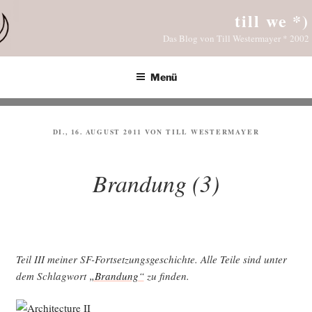
Zum
till we *)
Inhalt
Das Blog von Till Westermayer * 2002
springen
Menü
VERÖFFENTLICHT
DI., 16. AUGUST 2011
VON
TILL WESTERMAYER
AM
Brandung (3)
Teil III mei­ner SF-Fort­set­zungs­ge­schich­te. Alle Tei­le sind unter
dem Schlag­wort
„Bran­dung“
zu finden.