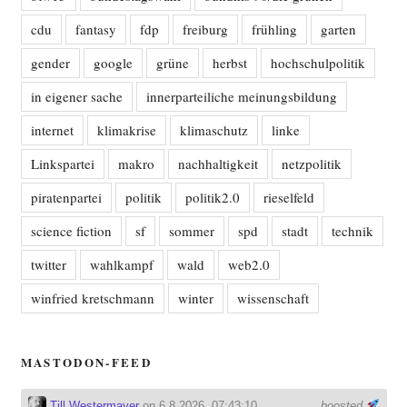
cdu
fantasy
fdp
freiburg
frühling
garten
gender
google
grüne
herbst
hochschulpolitik
in eigener sache
innerparteiliche meinungsbildung
internet
klimakrise
klimaschutz
linke
Linkspartei
makro
nachhaltigkeit
netzpolitik
piratenpartei
politik
politik2.0
rieselfeld
science fiction
sf
sommer
spd
stadt
technik
twitter
wahlkampf
wald
web2.0
winfried kretschmann
winter
wissenschaft
MASTODON-FEED
Till Westermayer
on 6.8.2026, 07:43:10
boosted