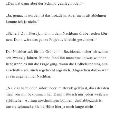
„Den hat dann aber der Schmid gekriegt, oder?“
„Ja, gemacht wor­den ist das trotz­dem. Aber mehr als ableh­nen
konn­te ich ja nicht.“
„Sicher? Du hät­test ja mal mit dem Nach­barn drü­ber reden kön­
nen. Dann wäre das gan­ze Pro­jekt viel­leicht gescheitert.“
Der Nach­bar saß für die Grü­nen im Bezirks­rat, sicher­lich schon
seit zwan­zig Jah­ren. Mar­tha fand ihn manch­mal etwas wun­der­
lich; wenn es um die Fra­ge ging, wann die Hof­be­leuch­tung aus­
zu­schal­ten sei, auch regel­recht ärger­lich. Abge­se­hen davon war
er ein ange­neh­mer Nachbar.
„Na, das hät­te doch sofort jeder im Bezirk gewusst, dass der den
Tipp von mir bekom­men hat. Dann hät­te ich mir jeden wei­te­ren
städ­ti­schen Auf­trag abschmin­ken kön­nen. Und abbe­zahlt ist
unse­re schmu­cke klei­ne Hüt­te hier ja noch lan­ge nicht!“