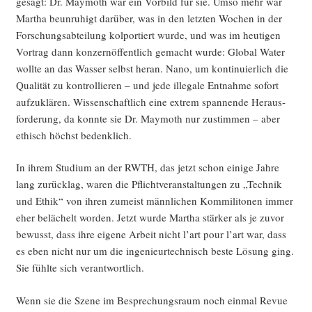
gesagt: Dr. May­mo­th war ein Vor­bild für sie. Umso mehr war
Mar­tha beun­ru­higt dar­über, was in den letz­ten Wochen in der
For­schungs­ab­tei­lung kol­por­tiert wur­de, und was im heu­ti­gen
Vor­trag dann kon­zern­öf­fent­lich gemacht wur­de: Glo­bal Water
woll­te an das Was­ser selbst her­an. Nano, um kon­ti­nu­ier­lich die
Qua­li­tät zu kon­trol­lie­ren – und jede ille­ga­le Ent­nah­me sofort
auf­zu­klä­ren. Wis­sen­schaft­lich eine extrem span­nen­de Her­aus­
for­de­rung, da konn­te sie Dr. May­mo­th nur zustim­men – aber
ethisch höchst bedenklich.
In ihrem Stu­di­um an der RWTH, das jetzt schon eini­ge Jah­re
lang zurück­lag, waren die Pflicht­ver­an­stal­tun­gen zu „Tech­nik
und Ethik“ von ihren zumeist männ­li­chen Kom­mi­li­to­nen immer
eher belä­chelt wor­den. Jetzt wur­de Mar­tha stär­ker als je zuvor
bewusst, dass ihre eige­ne Arbeit nicht l’art pour l’art war, dass
es eben nicht nur um die inge­nieur­tech­nisch bes­te Lösung ging.
Sie fühl­te sich verantwortlich.
Wenn sie die Sze­ne im Bespre­chungs­raum noch ein­mal Revue