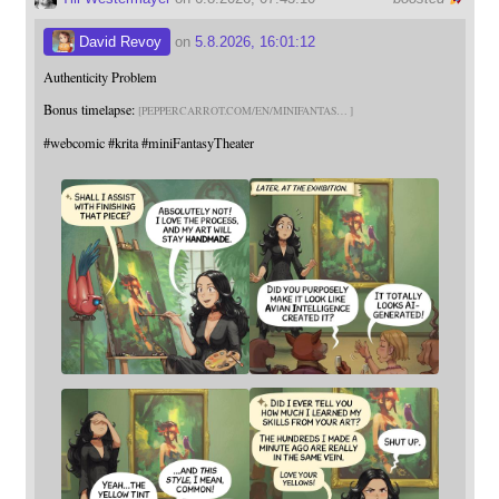
David Revoy
on
5.8.2026, 16:01:12
Authenticity Problem
Bonus timelapse:
PEPPERCARROT.COM/EN/MINIFANTAS
#
webcomic
#
krita
#
miniFantasyTheater