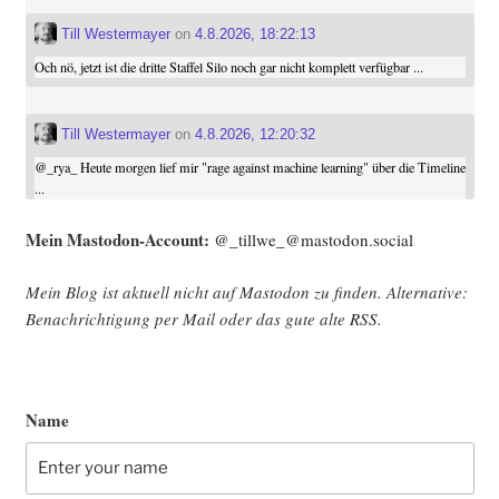
Till Westermayer
on
4.8.2026, 18:22:13
Och nö, jetzt ist die dritte Staffel Silo noch gar nicht komplett verfügbar ...
Till Westermayer
on
4.8.2026, 12:20:32
@
_rya_
Heute morgen lief mir "rage against machine learning" über die Timeline
...
Mein Mast­o­don-Account:
@_tillwe_@mastodon.social
Mein Blog ist aktu­ell nicht auf Mast­o­don zu fin­den. Alter­na­ti­ve:
Benach­rich­ti­gung per Mail oder das gute alte
RSS
.
Name