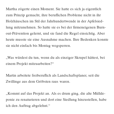
Mar­tha zöger­te einen Moment. Sie hat­te es sich ja eigent­lich
zum Prin­zip gemacht, ihre beruf­li­chen Pro­ble­me nicht in ihr
Holz­häus­chen im Stil der Jahr­hun­dert­wen­de in der Apfel­sied­
lung mit­zu­neh­men. So hat­te sie es bei der fir­men­ei­ge­nen Burn-
out-Prä­ven­ti­on gelernt, und sie fand die Regel ein­sich­tig. Aber
heu­te muss­te sie eine Aus­nah­me machen. Ihre Beden­ken konn­te
sie nicht ein­fach bis Mon­tag wegsperren.
„Was wür­dest du tun, wenn du als ein­zi­ger Skru­pel hät­test, bei
einem Pro­jekt mitzuarbeiten?“
Mar­tin arbei­te­te frei­be­ruf­lich als Land­schafts­pla­ner, seit die
Zwil­lin­ge aus dem Gröbs­ten raus waren.
„Kommt auf das Pro­jekt an. Als es drum ging, die alte Müll­de­
po­nie zu rena­tu­rie­ren und dort eine Sied­lung hin­zu­stel­len, habe
ich den Auf­trag abgelehnt.“