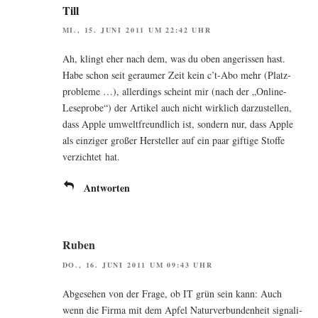
Till
MI., 15. JUNI 2011 UM 22:42 UHR
Ah, klingt eher nach dem, was du oben ange­ris­sen hast.
Habe schon seit gerau­mer Zeit kein c’t-Abo mehr (Platz­
pro­ble­me …), aller­dings scheint mir (nach der „Online-
Lese­pro­be“) der Arti­kel auch nicht wirk­lich dar­zu­stel­len,
dass Apple umwelt­freund­lich ist, son­dern nur, dass Apple
als ein­zi­ger gro­ßer Her­stel­ler auf ein paar gif­ti­ge Stof­fe
ver­zich­tet hat.
Antworten
Ruben
DO., 16. JUNI 2011 UM 09:43 UHR
Abge­se­hen von der Fra­ge, ob IT grün sein kann: Auch
wenn die Fir­ma mit dem Apfel Natur­ver­bun­den­heit signa­li­