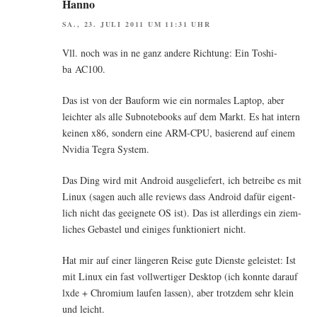
Hanno
SA., 23. JULI 2011 UM 11:31 UHR
Vll. noch was in ne ganz ande­re Rich­tung: Ein Toshi­
ba AC100.
Das ist von der Bau­form wie ein nor­ma­les Lap­top, aber
leich­ter als alle Sub­note­books auf dem Markt. Es hat intern
kei­nen x86, son­dern eine ARM-CPU, basie­rend auf einem
Nvi­dia Tegra System.
Das Ding wird mit Android aus­ge­lie­fert, ich betrei­be es mit
Linux (sagen auch alle reviews dass Android dafür eigent­
lich nicht das geeig­ne­te OS ist). Das ist aller­dings ein ziem­
li­ches Gebas­tel und eini­ges funk­tio­niert nicht.
Hat mir auf einer län­ge­ren Rei­se gute Diens­te geleis­tet: Ist
mit Linux ein fast voll­wer­ti­ger Desk­top (ich konn­te dar­auf
lxde + Chro­mi­um lau­fen las­sen), aber trotz­dem sehr klein
und leicht.