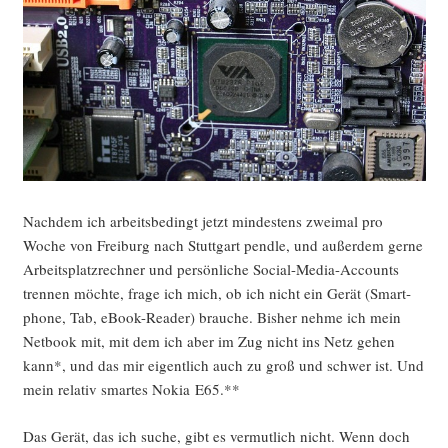
Nach­dem ich arbeits­be­dingt jetzt min­des­tens zwei­mal pro
Woche von Frei­burg nach Stutt­gart pend­le, und außer­dem ger­ne
Arbeits­platz­rech­ner und per­sön­li­che Social-Media-Accounts
tren­nen möch­te, fra­ge ich mich, ob ich nicht ein Gerät (Smart­
phone, Tab, eBook-Rea­der) brau­che. Bis­her neh­me ich mein
Net­book mit, mit dem ich aber im Zug nicht ins Netz gehen
kann*, und das mir eigent­lich auch zu groß und schwer ist. Und
mein rela­tiv smar­tes Nokia E65.**
Das Gerät, das ich suche, gibt es ver­mut­lich nicht. Wenn doch