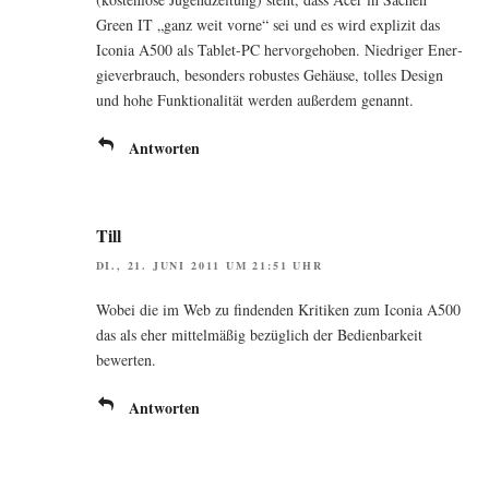
Green IT „ganz weit vor­ne“ sei und es wird expli­zit das
Ico­nia A500 als Tablet-PC her­vor­ge­ho­ben. Nied­ri­ger Ener­
gie­ver­brauch, beson­ders robus­tes Gehäu­se, tol­les Design
und hohe Funk­tio­na­li­tät wer­den außer­dem genannt.
Antworten
Till
DI., 21. JUNI 2011 UM 21:51 UHR
Wobei die im Web zu fin­den­den Kri­ti­ken zum Ico­nia A500
das als eher mit­tel­mä­ßig bezüg­lich der Bedien­bar­keit
bewerten.
Antworten