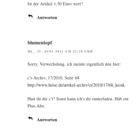
Ist der Arti­kel 1,50 Euro wert?
Antworten
blumentopf
MI., 15. JUNI 2011 UM 22:38 UHR
Sor­ry, Ver­wechs­lung, ich mein­te eigent­lich den hier:
c’t-Archiv, 17/2010, Sei­te 68
http://www.heise.de/artikel-archiv/ct/2010/17/68_kiosk
Hast du die c’t? Sonst kann ich’s dir run­ter­la­den. Hab ein
Plus-Abo.
Antworten