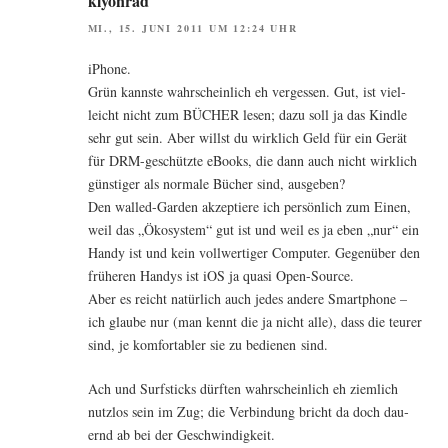
klyonrad
MI., 15. JUNI 2011 UM 12:24 UHR
iPho­ne.
Grün kanns­te wahr­schein­lich eh ver­ges­sen. Gut, ist viel­
leicht nicht zum BÜCHER lesen; dazu soll ja das Kind­le
sehr gut sein. Aber willst du wirk­lich Geld für ein Gerät
für DRM-geschütz­te eBooks, die dann auch nicht wirk­lich
güns­ti­ger als nor­ma­le Bücher sind, ausgeben?
Den wal­led-Gar­den akzep­tie­re ich per­sön­lich zum Einen,
weil das „Öko­sys­tem“ gut ist und weil es ja eben „nur“ ein
Han­dy ist und kein voll­wer­ti­ger Com­pu­ter. Gegen­über den
frü­he­ren Han­dys ist iOS ja qua­si Open-Source.
Aber es reicht natür­lich auch jedes ande­re Smart­phone –
ich glau­be nur (man kennt die ja nicht alle), dass die teu­rer
sind, je kom­for­ta­bler sie zu bedie­nen sind.
Ach und Surf­sticks dürf­ten wahr­schein­lich eh ziem­lich
nutz­los sein im Zug; die Ver­bin­dung bricht da doch dau­
ernd ab bei der Geschwindigkeit.