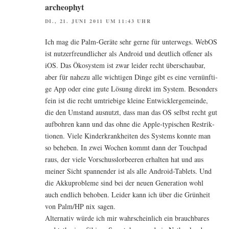
archeophyt
DI., 21. JUNI 2011 UM 11:43 UHR
Ich mag die Palm-Gerä­te sehr ger­ne für unter­wegs. WebOS
ist nut­zer­freund­li­cher als Android und deut­lich offe­ner als
iOS. Das Öko­sys­tem ist zwar lei­der recht über­schau­bar,
aber für nahe­zu alle wich­ti­gen Din­ge gibt es eine ver­nünf­ti­
ge App oder eine gute Lösung direkt im Sys­tem. Beson­ders
fein ist die recht umtrie­bi­ge klei­ne Ent­wick­ler­ge­mein­de,
die den Umstand aus­nutzt, dass man das OS selbst recht gut
auf­boh­ren kann und das ohne die Apple-typi­schen Restrik­
tio­nen. Vie­le Kin­der­krank­hei­ten des Sys­tems konn­te man
so behe­ben. In zwei Wochen kommt dann der Touch­pad
raus, der vie­le Vor­schuss­lor­bee­ren erhal­ten hat und aus
mei­ner Sicht span­nen­der ist als alle Android-Tablets. Und
die Akku­pro­ble­me sind bei der neu­en Gene­ra­ti­on wohl
auch end­lich beho­ben. Lei­der kann ich über die Grün­heit
von Palm/HP nix sagen.
Alter­na­tiv wür­de ich mir wahr­schein­lich ein brauch­ba­res