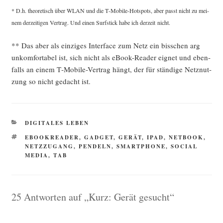
* D.h. theo­re­tisch über WLAN und die T‑Mo­bi­le-Hot­spots, aber passt nicht zu mei­
nem der­zei­ti­gen Ver­trag. Und einen Surf­stick habe ich der­zeit nicht.
** Das aber als ein­zi­ges Inter­face zum Netz ein biss­chen arg
unkom­for­ta­bel ist, sich nicht als eBook-Rea­der eig­net und eben­
falls an einem T‑Mo­bi­le-Ver­trag hängt, der für stän­di­ge Netz­nut­
zung so nicht gedacht ist.
KATEGORIEN
DIGITALES LEBEN
SCHLAGWÖRTER
EBOOKREADER
,
GADGET
,
GERÄT
,
IPAD
,
NETBOOK
,
NETZZUGANG
,
PENDELN
,
SMARTPHONE
,
SOCIAL
MEDIA
,
TAB
25 Antworten auf „Kurz: Gerät gesucht“