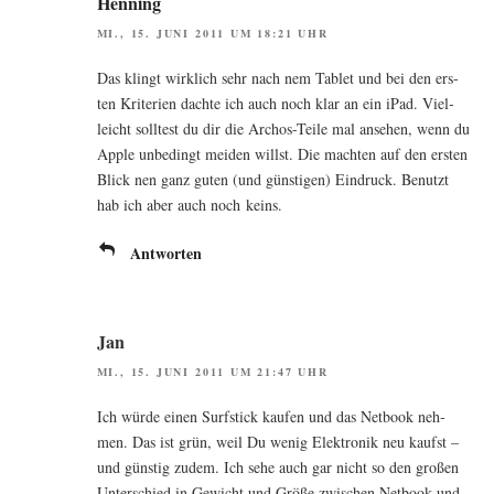
Henning
MI., 15. JUNI 2011 UM 18:21 UHR
Das klingt wirk­lich sehr nach nem Tablet und bei den ers­
ten Kri­te­ri­en dach­te ich auch noch klar an ein iPad. Viel­
leicht soll­test du dir die Archos-Tei­le mal anse­hen, wenn du
Apple unbe­dingt mei­den willst. Die mach­ten auf den ers­ten
Blick nen ganz guten (und güns­ti­gen) Ein­druck. Benutzt
hab ich aber auch noch keins.
Antworten
Jan
MI., 15. JUNI 2011 UM 21:47 UHR
Ich wür­de einen Surf­stick kau­fen und das Net­book neh­
men. Das ist grün, weil Du wenig Elek­tro­nik neu kaufst –
und güns­tig zudem. Ich sehe auch gar nicht so den gro­ßen
Unter­schied in Gewicht und Grö­ße zwi­schen Net­book und