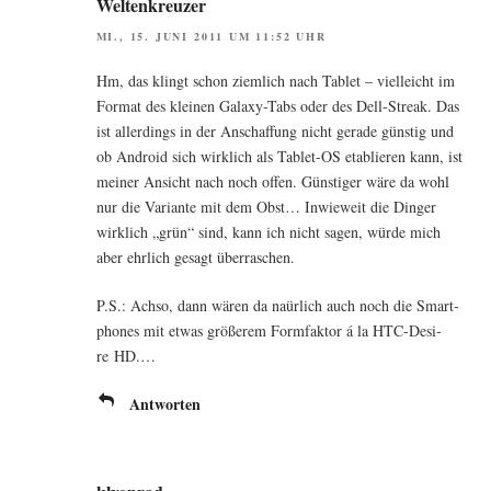
Weltenkreuzer
MI., 15. JUNI 2011 UM 11:52 UHR
Hm, das klingt schon ziem­lich nach Tablet – viel­leicht im
For­mat des klei­nen Gala­xy-Tabs oder des Dell-Streak. Das
ist aller­dings in der Anschaf­fung nicht gera­de güns­tig und
ob Android sich wirk­lich als Tablet-OS eta­blie­ren kann, ist
mei­ner Ansicht nach noch offen. Güns­ti­ger wäre da wohl
nur die Vari­an­te mit dem Obst… Inwie­weit die Din­ger
wirk­lich „grün“ sind, kann ich nicht sagen, wür­de mich
aber ehr­lich gesagt überraschen.
P.S.: Ach­so, dann wären da naür­lich auch noch die Smart­
phones mit etwas grö­ße­rem Form­fak­tor á la HTC-Desi­
re HD.…
Antworten