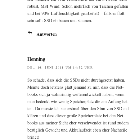
robust, MSI Wind: Schon mehr­fach von Tischen gefal­len
und bei 90% Luft­feuch­tig­keit gear­bei­tet) – falls es flott
sein soll: SSD ein­bau­en und staunen.
Antworten
Henning
DO., 16. JUNI 2011 UM 14:32 UHR
So scha­de, dass sich die SSDs nicht durch­ge­setzt haben.
Mein­te doch letz­tens glatt jemand zu mir, dass die Net­
books sich ja wahn­sin­nig wei­ter­ent­wi­ckelt haben, wenn
man bedenkt wie wenig Spei­cher­platz die am Anfang hat­
ten. Da muss­te ich sie erst­mal über den Sinn von SSD auf­
klä­ren und dass die­ser gro­ße Spei­cher­platz bei den Net­
books aus mei­ner Sicht eher ver­schwen­det ist (und zudem
bezüg­lich Gewicht und Akku­lauf­zeit eben eher Nach­tei­le
bringt).