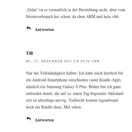
„Grün“ ist es ver­mut­lich in der Her­stel­lung nicht, aber vom
Strom­ver­brauch her schon, da eben ARM und kein x86.
Antworten
Till
DI., 27. DEZEMBER 2011 UM 09:56 UHR
Nur der Voll­stän­dig­keit hal­ber: Ich habe mich letzt­lich für
ein Android-Smart­phone ent­schie­den (samt Kind­le-App),
näm­lich ein Sam­sung Gala­xy S Plus. Bis­her bin ich ganz
zufrie­den damit, die auf ca. einen Tag begrenz­te Akku­lauf­
zeit ist aller­dings ner­vig. Viel­leicht kommt irgend­wann
noch ein Kind­le dazu. Mal sehen.
Antworten