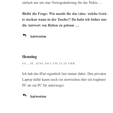
ein­fach nur um eine Ver­trags­än­de­rung für das Nokia …
Bleibt die Fra­ge: Wie macht ihr das (also: wel­che Gerä­
te ste­cken wann in der Tasche)? Da habe ich bis­her nur
die Ant­wort von Ruben zu gelesen …
Antworten
Henning
SA., 18. JUNI 2011 UM 23:29 UHR
Ich hab das iPad eigent­lich fast immer dabei. Den pri­va­ten
Lap­top dafür kaum noch (ist inzwi­schen eher ein trag­ba­rer
PC als ein PC für unterwegs).
Antworten