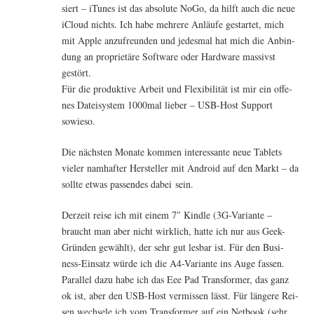
siert – iTu­nes ist das abso­lu­te NoGo, da hilft auch die neue
iCloud nichts. Ich habe meh­re­re Anläu­fe gestar­tet, mich
mit Apple anzu­freun­den und jedes­mal hat mich die Anbin­
dung an pro­prie­tä­re Soft­ware oder Hard­ware mas­sivst
gestört.
Für die pro­duk­ti­ve Arbeit und Fle­xi­bi­li­tät ist mir ein offe­
nes Datei­sys­tem 1000mal lie­ber – USB-Host Sup­port
sowieso.
Die nächs­ten Mona­te kom­men inter­es­san­te neue Tablets
vie­ler nam­haf­ter Her­stel­ler mit Android auf den Markt – da
soll­te etwas pas­sen­des dabei sein.
Der­zeit rei­se ich mit einem 7″ Kind­le (3G-Vari­an­te –
braucht man aber nicht wirk­lich, hat­te ich nur aus Geek-
Grün­den gewählt), der sehr gut les­bar ist. Für den Busi­
ness-Ein­satz wür­de ich die A4-Vari­an­te ins Auge fas­sen.
Par­al­lel dazu habe ich das Eee Pad Trans­for­mer, das ganz
ok ist, aber den USB-Host ver­mis­sen lässt. Für län­ge­re Rei­
sen wech­se­le ich vom Trans­for­mer auf ein Net­book (sehr