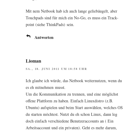
Mit nem Net­book hab ich auch lan­ge gelieb­äu­gelt, aber
Touch­pads sind für mich ein No-Go, es muss ein Track­
point (sie­he Think­Pads) sein.
Antworten
Lioman
SA., 18. JUNI 2011 UM 18:58 UHR
Ich glau­be ich wür­de, das Net­book wei­ter­nut­zen, wenn du
es eh mit­neh­men musst.
Um die Kom­mu­ni­ka­ti­on zu tren­nen, und eine mög­lichst
offe­ne Platt­form zu haben. Ein­fach Linux­dis­tro (z.B.
Ubun­tu) auf­spie­len und beim Start aus­wäh­len, wel­ches OS
du star­ten möch­test. Nutzt du eh schon Linux, dann leg
doch ein­fach ver­schie­de­ne Benut­zer­ac­counts an ( Ein
Arbeits­ac­count und ein pri­va­ten). Geht es mehr dar­um,