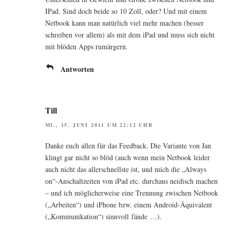
IPad. Sind doch bei­de so 10 Zoll, oder? Und mit einem
Net­book kann man natür­lich viel mehr machen (bes­ser
schrei­ben vor allem) als mit dem iPad und muss sich nicht
mit blö­den Apps rumärgern.
Antworten
Till
MI., 15. JUNI 2011 UM 22:12 UHR
Dan­ke euch allen für das Feed­back. Die Vari­an­te von Jan
klingt gar nicht so blöd (auch wenn mein Net­book lei­der
auch nicht das aller­schnells­te ist, und mich die „Always
on“-Anschaltzeiten von iPad etc. durch­aus nei­disch machen
– und ich mög­li­cher­wei­se eine Tren­nung zwi­schen Net­book
(„Arbei­ten“) und iPho­ne bzw. einem Android-Äqui­va­lent
(„Kom­mu­ni­ka­ti­on“) sinn­voll fände …).