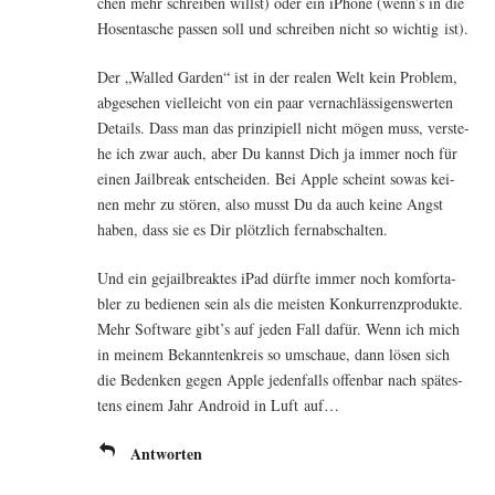
chen mehr schrei­ben willst) oder ein iPho­ne (wenn’s in die
Hosen­ta­sche pas­sen soll und schrei­ben nicht so wich­tig ist).
Der „Wal­led Gar­den“ ist in der rea­len Welt kein Pro­blem,
abge­se­hen viel­leicht von ein paar ver­nach­läs­si­gens­wer­ten
Details. Dass man das prin­zi­pi­ell nicht mögen muss, ver­ste­
he ich zwar auch, aber Du kannst Dich ja immer noch für
einen Jailb­reak ent­schei­den. Bei Apple scheint sowas kei­
nen mehr zu stö­ren, also musst Du da auch kei­ne Angst
haben, dass sie es Dir plötz­lich fernabschalten.
Und ein geja­ilb­re­ak­tes iPad dürf­te immer noch kom­for­ta­
bler zu bedie­nen sein als die meis­ten Kon­kur­renz­pro­duk­te.
Mehr Soft­ware gibt’s auf jeden Fall dafür. Wenn ich mich
in mei­nem Bekann­ten­kreis so umschaue, dann lösen sich
die Beden­ken gegen Apple jeden­falls offen­bar nach spä­tes­
tens einem Jahr Android in Luft auf…
Antworten