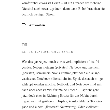
kom­for­ta­bel etwas zu Lesen – ist ein Erea­der das rich­ti­ge.
Die sind auch etwas „grü­ner“ denn dank E‑Ink brau­chen sie
deut­lich weni­ger Strom
Antworten
Till
SA., 18. JUNI 2011 UM 20:53 UHR
Was das gan­ze jetzt noch etwas ver­kom­pli­ziert ;-) ist fol­
gen­des: Neben mei­nem (pri­va­ten) Net­book und mei­nem
(pri­va­ten) semismart-Nokia kommt jetzt noch ein aus­ge­
wach­se­nes Note­book (dienst­lich) ins Spiel, das auch mit­ge­
schleppt wer­den möch­te. Net­book und Note­book sind mir
dann aber eher zu viel für mei­ne Tasche … sprich: geht
jetzt doch eher in Rich­tung Ersatz für das Nokia durch
irgend­was mit grö­ße­rem Dis­play, kom­for­ta­ble­rer Text­ein­
ga­be und einem „flat­te­ren“ Netz­ver­trag. Oder viel­leicht