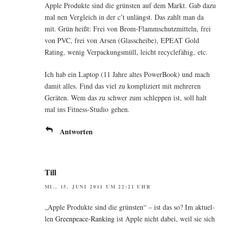
Apple Pro­duk­te sind die grüns­ten auf dem Markt. Gab dazu
mal nen Ver­gleich in der c’t unlängst. Das zahlt man da
mit. Grün heißt: Frei von Brom-Flamm­schutz­mit­teln, frei
von PVC, frei von Arsen (Glas­schei­be), EPEAT Gold
Rating, wenig Ver­pa­ckungs­müll, leicht recy­cle­fä­hig, etc.
Ich hab ein Lap­top (11 Jah­re altes Power­Book) und mach
damit alles. Find das viel zu kom­pli­ziert mit meh­re­ren
Gerä­ten. Wem das zu schwer zum schlep­pen ist, soll halt
mal ins Fit­ness-Stu­dio gehen.
Antworten
Till
MI., 15. JUNI 2011 UM 22:21 UHR
„Apple Pro­duk­te sind die grüns­ten“ – ist das so? Im aktu­el­
len
Green­peace-Ran­king
ist Apple nicht dabei, weil sie sich