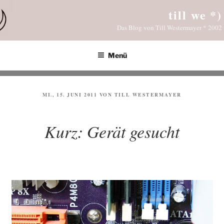
Zum
till we *)
Inhalt
Das Blog von Till Westermayer * 2002
springen
Menü
VERÖFFENTLICHT
MI., 15. JUNI 2011
VON
TILL WESTERMAYER
AM
Kurz: Gerät gesucht