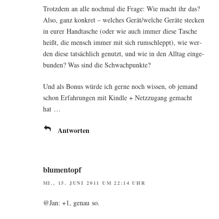
Trotz­dem an alle noch­mal die Fra­ge: Wie macht ihr das?
Also, ganz kon­kret – wel­ches Gerät/welche Gerä­te ste­cken
in eurer Hand­ta­sche (oder wie auch immer die­se Tasche
heißt, die mensch immer mit sich rum­schleppt), wie wer­
den die­se tat­säch­lich genutzt, und wie in den All­tag ein­ge­
bun­den? Was sind die Schwachpunkte?
Und als Bonus wür­de ich ger­ne noch wis­sen, ob jemand
schon Erfah­run­gen mit Kind­le + Netz­zu­gang gemacht
hat …
Antworten
blumentopf
MI., 15. JUNI 2011 UM 22:14 UHR
@Jan: +1, genau so.