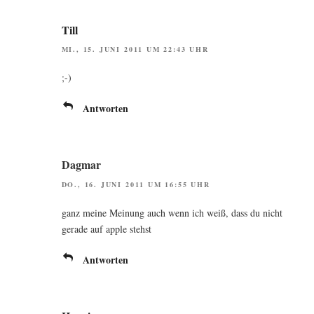
Till
MI., 15. JUNI 2011 UM 22:43 UHR
;-)
Antworten
Dagmar
DO., 16. JUNI 2011 UM 16:55 UHR
ganz mei­ne Mei­nung auch wenn ich weiß, dass du nicht
gera­de auf apple stehst
Antworten