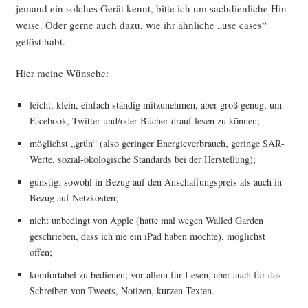
jemand ein sol­ches Gerät kennt, bit­te ich um sach­dien­li­che Hin­
wei­se. Oder ger­ne auch dazu, wie ihr ähn­li­che „use cases“
gelöst habt.
Hier mei­ne Wünsche:
leicht, klein, ein­fach stän­dig mit­zu­neh­men, aber groß genug, um
Face­book, Twit­ter und/oder Bücher drauf lesen zu können;
mög­lichst „grün“ (also gerin­ger Ener­gie­ver­brauch, gerin­ge SAR-
Wer­te, sozi­al-öko­lo­gi­sche Stan­dards bei der Herstellung);
güns­tig: sowohl in Bezug auf den Anschaf­fungs­preis als auch in
Bezug auf Netzkosten;
nicht unbe­dingt von Apple (hat­te mal wegen Wal­led Gar­den
geschrie­ben, dass ich nie ein iPad haben möch­te), mög­lichst
offen;
kom­for­ta­bel zu bedie­nen; vor allem für Lesen, aber auch für das
Schrei­ben von Tweets, Noti­zen, kur­zen Texten.