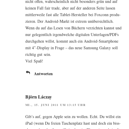
nicht offen, wahr­schein­lich nicht beson­ders grün und auf
kei­nen Fall fair trade, aber auf der ande­ren Sei­te las­sen
mitt­ler­wei­le fast alle Tablet-Her­stel­ler bei Fox­conn pro­du­
zie­ren. Der Android-Markt ist extrem unüber­sicht­lich.
Wenn du auf das Lesen von Büchern ver­zich­ten kannst und
nur gele­gent­lich irgend­wel­che digi­ta­len Unterlagen/PDFs
durch­ge­hen willst, kommt auch ein Android-Smart­phone
mit 4″-Display in Fra­ge – das neue Sam­sung Gala­xy soll
rich­tig gut sein.
Viel Spaß!
Antworten
Björn Láczay
MI., 15. JUNI 2011 UM 13:15 UHR
Gib’s auf, gegen Apple sein zu wol­len. Echt. Du willst ein
iPad (wenn Du frei­en Taschen­platz hast und doch ein biss­