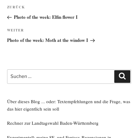
Beitragsnavigation
Vorheriger
ZURÜCK
Beitrag
Photo of the week: Elfin flower I
Nächster
WEITER
Beitrag
Photo of the week: Moth at the window I
Suche
Such
nach:
Über dieses Blog ... oder: Textempfehlungen und die Frage, was
das hier eigentlich sein soll
Rechner zur Landtagswahl Baden-Württemberg
Experimentell: meine SF- und Fantasy-Rezensionen in