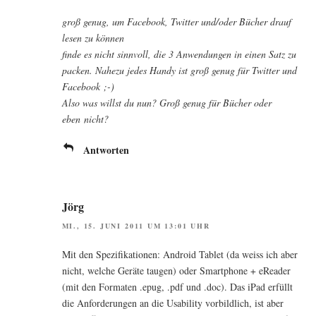
groß genug, um Face­book, Twit­ter und/oder Bücher drauf
lesen zu können
fin­de es nicht sinn­voll, die 3 Anwen­dun­gen in einen Satz zu
packen. Nahe­zu jedes Han­dy ist groß genug für Twit­ter und
Facebook ;-)
Also was willst du nun? Groß genug für Bücher oder
eben nicht?
Antworten
Jörg
MI., 15. JUNI 2011 UM 13:01 UHR
Mit den Spe­zi­fi­ka­tio­nen: Android Tablet (da weiss ich aber
nicht, wel­che Gerä­te tau­gen) oder Smart­phone + eRea­der
(mit den For­ma­ten .epug, .pdf und .doc). Das iPad erfüllt
die Anfor­de­run­gen an die Usa­bi­li­ty vor­bild­lich, ist aber