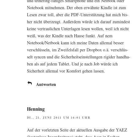
und tethe­ring-fähi­ges Smart­phone und ein Net­book oder
Note­book mit­neh­men. Der oben erwähn­te Kind­le ist zum
Lesen zwar toll, aber die PDF-Unter­stüt­zung hat mich bis­
her nicht über­zeugt. Außer­dem wür­de ich dar­auf zumin­dest
kei­ne ver­trau­li­chen Unter­la­gen lesen wol­len, weil ich nicht
weiß, was der Kind­le nach Hau­se funkt. Auf nem
Notebook/Netbook kann ich mei­ne Daten alle­mal bes­ser
ver­schlüs­seln, im Zwei­fels­fall per Drop­box o.ä. ver­schlüs­
selt syn­cen und die Sicher­heits­ein­stel­lun­gen rigi­der hand­ha­
ben als auf jedem Tablet. Und je nach Job wür­de ich
Sicher­heit alle­mal vor Kom­fort gehen lassen.
Antworten
Henning
DI., 21. JUNI 2011 UM 16:01 UHR
Auf der vor­letz­ten Sei­te der aktu­el­len Aus­ga­be der YAEZ
(kos­ten­lo­se Jugend­zei­tung) steht, dass Acer in Sachen