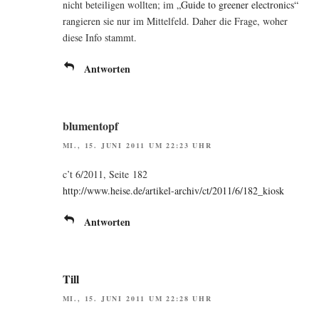
nicht betei­li­gen woll­ten; im
„Gui­de to gree­ner elec­tro­nics“
ran­gie­ren sie nur im Mit­tel­feld. Daher die Fra­ge, woher
die­se Info stammt.
Antworten
blumentopf
MI., 15. JUNI 2011 UM 22:23 UHR
c’t 6/2011, Sei­te 182
http://www.heise.de/artikel-archiv/ct/2011/6/182_kiosk
Antworten
Till
MI., 15. JUNI 2011 UM 22:28 UHR