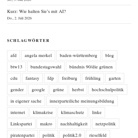
Kurz: Wie halten Sie’s mit AI?
Do., 2. Juli 2026
SCHLAGWÖRTER
afd
angela merkel
baden-württemberg
blog
btw13
bundestagswahl
bündnis 90/die grünen
cdu
fantasy
fdp
freiburg
frühling
garten
gender
google
grüne
herbst
hochschulpolitik
in eigener sache
innerparteiliche meinungsbildung
internet
klimakrise
klimaschutz
linke
Linkspartei
makro
nachhaltigkeit
netzpolitik
piratenpartei
politik
politik2.0
rieselfeld