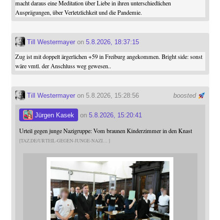
macht daraus eine Meditation über Liebe in ihren unterschiedlichen
Ausprägungen, über Verletzlichkeit und die Pandemie.
Till Westermayer
on
5.8.2026, 18:37:15
Zug ist mit doppelt ärgerlichen +59 in Freiburg angekommen. Bright side: sonst
wäre vmtl. der Anschluss weg gewesen..
Till Westermayer
on 5.8.2026, 15:28:56
boosted
Jürgen Kasek
on
5.8.2026, 15:20:41
Urteil gegen junge Nazigruppe: Vom braunen Kinderzimmer in den Knast
TAZ.DE/URTEIL-GEGEN-JUNGE-NAZI