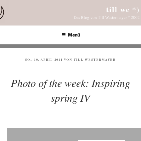
Zum
till we *)
Inhalt
Das Blog von Till Westermayer * 2002
springen
Menü
VERÖFFENTLICHT
SO., 10. APRIL 2011
VON
TILL WESTERMAYER
AM
Photo of the week: Inspiring
spring IV