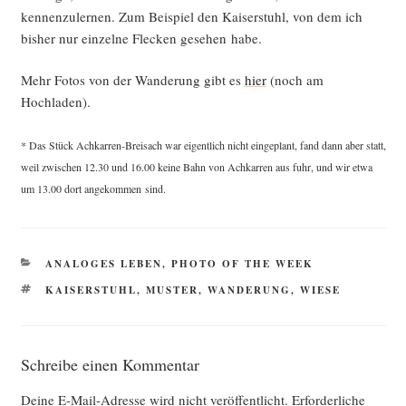
ken­nen­zu­ler­nen. Zum Bei­spiel den Kai­ser­stuhl, von dem ich
bis­her nur ein­zel­ne Fle­cken gese­hen habe.
Mehr Fotos von der Wan­de­rung gibt es
hier
(noch am
Hochladen).
* Das Stück Ach­kar­ren-Brei­sach war eigent­lich nicht ein­ge­plant, fand dann aber statt,
weil zwi­schen 12.30 und 16.00 kei­ne Bahn von Ach­kar­ren aus fuhr, und wir etwa
um 13.00 dort ange­kom­men sind.
KATEGORIEN
ANALOGES LEBEN
,
PHOTO OF THE WEEK
SCHLAGWÖRTER
KAISERSTUHL
,
MUSTER
,
WANDERUNG
,
WIESE
Schreibe einen Kommentar
Deine E-Mail-Adresse wird nicht veröffentlicht.
Erforderliche