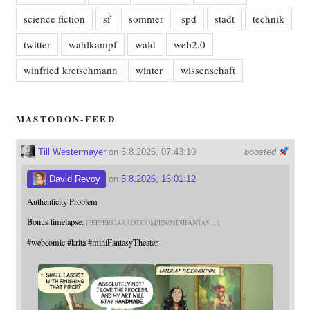
science fiction
sf
sommer
spd
stadt
technik
twitter
wahlkampf
wald
web2.0
winfried kretschmann
winter
wissenschaft
MASTODON-FEED
Till Westermayer
on 6.8.2026, 07:43:10
boosted
David Revoy
on
5.8.2026, 16:01:12
Authenticity Problem
Bonus timelapse:
PEPPERCARROT.COM/EN/MINIFANTAS
#
webcomic
#
krita
#
miniFantasyTheater