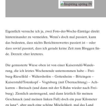
Eigent­lich ver­su­che ich ja, zwei Foto-der-Woche-Ein­trä­ge direkt
hin­ter­ein­an­der zu ver­mei­den. Wenn’s doch mal pas­siert, kann
das bedeu­ten, dass nichts Berich­tens­wer­tes pas­siert ist – oder
dass soviel pas­siert, dass ich gera­de kei­ne Zeit zum Blog­gen fin­
de. Der­zeit: eher letzteres.
Die gemus­ter­te Wie­se oben ist von einer Kai­ser­stuhl-Wan­de­
rung, die ich letz­tes Wochen­en­de unter­nom­men habe – Frei­
burg-Rie­sel­feld – Wal­ters­ho­fen – Got­ten­heim – Böt­zin­gen –
Kaiserstuhl/Totenkopf – Vogts­burg (mit Über­nach­tung) – Ach­
kar­ren – Brei­sach (und dann mit der S‑Bahn wie­der nach Frei­
burg). Ziem­lich anstren­gend, und dann letzt­lich für mei­nen
Geschmack (und mei­nen lin­ken Fuß) doch ein paar Kilo­me­ter
zu lang*, aber auch eine schö­ne Mög­lich­keit, mal das Land