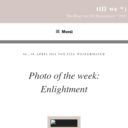
Zum
till we *)
Inhalt
Das Blog von Till Westermayer * 2002
springen
Menü
VERÖFFENTLICHT
SA., 30. APRIL 2011
VON
TILL WESTERMAYER
AM
Photo of the week:
Enlightment