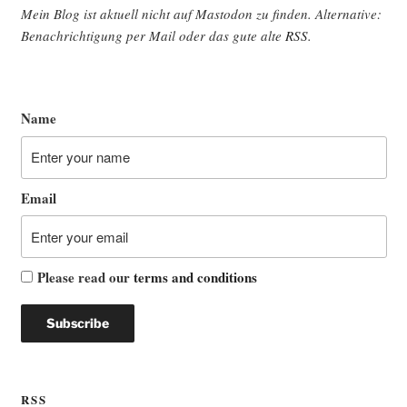
Mein Blog ist aktu­ell nicht auf Mast­o­don zu fin­den. Alter­na­ti­ve:
Benach­rich­ti­gung per Mail oder das gute alte
RSS
.
Name
Email
Please read our
terms and conditions
RSS