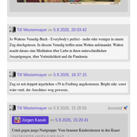
Till Westermayer
on
5.8.2026, 20:03:42
Jo Waltons Venedig-Buch - Everybody's perfect - mehr oder weniger in einem
Zug durchgelesen. In diesem Venedig treffen neun Welten aufeinander. Walton
macht daraus eine Meditation über Liebe in ihren unterschiedlichen
Ausprägungen, über Verletzlichkeit und die Pandemie.
Till Westermayer
on
5.8.2026, 18:37:15
Zug ist mit doppelt ärgerlichen +59 in Freiburg angekommen. Bright side: sonst
wäre vmtl. der Anschluss weg gewesen..
Till Westermayer
on 5.8.2026, 15:28:56
boosted
Jürgen Kasek
on
5.8.2026, 15:20:41
Urteil gegen junge Nazigruppe: Vom braunen Kinderzimmer in den Knast
TAZ.DE/URTEIL-GEGEN-JUNGE-NAZI