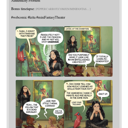
Authenticity Problem
Bonus timelapse:
PEPPERCARROT.COM/EN/MINIFANTAS
#
webcomic
#
krita
#
miniFantasyTheater