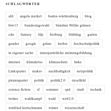
SCHLAGWÖRTER
afd
angela merkel
baden-württemberg
blog
btw13
bundestagswahl
bündnis 90/die grünen
cdu
fantasy
fdp
freiburg
frühling
garten
gender
google
grüne
herbst
hochschulpolitik
in eigener sache
innerparteiliche meinungsbildung
internet
klimakrise
klimaschutz
linke
Linkspartei
makro
nachhaltigkeit
netzpolitik
piratenpartei
politik
politik2.0
rieselfeld
science fiction
sf
sommer
spd
stadt
technik
twitter
wahlkampf
wald
web2.0
winfried kretschmann
winter
wissenschaft