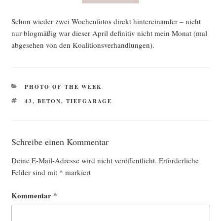
Schon wie­der zwei Wochen­fo­tos direkt hin­ter­ein­an­der – nicht
nur blog­mä­ßig war die­ser April defi­ni­tiv nicht mein Monat (mal
abge­se­hen von den Koalitionsverhandlungen).
KATEGORIEN
PHOTO OF THE WEEK
SCHLAGWÖRTER
43
,
BETON
,
TIEFGARAGE
Schreibe einen Kommentar
Deine E-Mail-Adresse wird nicht veröffentlicht.
Erforderliche
Felder sind mit
*
markiert
Kommentar
*