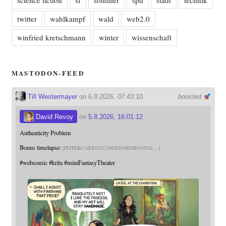
twitter
wahlkampf
wald
web2.0
winfried kretschmann
winter
wissenschaft
MASTODON-FEED
Till Westermayer
on 6.8.2026, 07:43:10
boosted
David Revoy
on
5.8.2026, 16:01:12
Authenticity Problem
Bonus timelapse:
PEPPERCARROT.COM/EN/MINIFANTAS
#
webcomic
#
krita
#
miniFantasyTheater