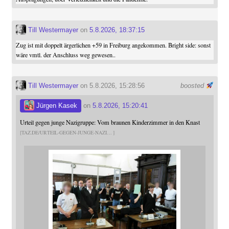
Till Westermayer
on
5.8.2026, 18:37:15
Zug ist mit doppelt ärgerlichen +59 in Freiburg angekommen. Bright side: sonst
wäre vmtl. der Anschluss weg gewesen..
Till Westermayer
on 5.8.2026, 15:28:56
boosted
Jürgen Kasek
on
5.8.2026, 15:20:41
Urteil gegen junge Nazigruppe: Vom braunen Kinderzimmer in den Knast
TAZ.DE/URTEIL-GEGEN-JUNGE-NAZI