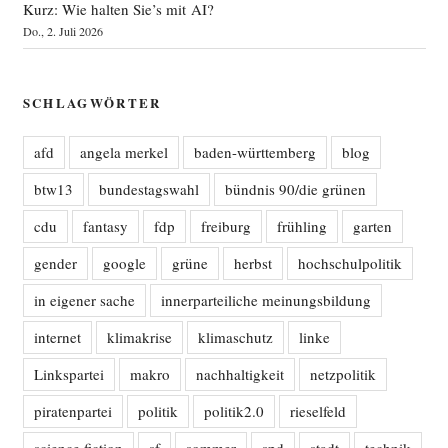
Kurz: Wie halten Sie’s mit AI?
Do., 2. Juli 2026
SCHLAGWÖRTER
afd
angela merkel
baden-württemberg
blog
btw13
bundestagswahl
bündnis 90/die grünen
cdu
fantasy
fdp
freiburg
frühling
garten
gender
google
grüne
herbst
hochschulpolitik
in eigener sache
innerparteiliche meinungsbildung
internet
klimakrise
klimaschutz
linke
Linkspartei
makro
nachhaltigkeit
netzpolitik
piratenpartei
politik
politik2.0
rieselfeld
science fiction
sf
sommer
spd
stadt
technik