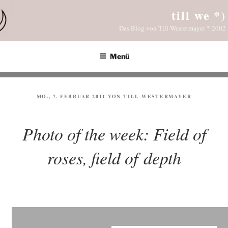
Zum
till we *)
Inhalt
Das Blog von Till Westermayer * 2002
springen
Menü
VERÖFFENTLICHT
MO., 7. FEBRUAR 2011
VON
TILL WESTERMAYER
AM
Photo of the week: Field of
roses, field of depth