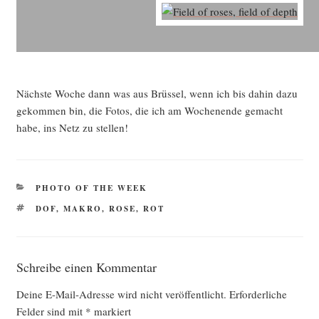
Nächs­te Woche dann was aus Brüs­sel, wenn ich bis dahin dazu
gekom­men bin, die Fotos, die ich am Wochen­en­de gemacht
habe, ins Netz zu stellen!
KATEGORIEN
PHOTO OF THE WEEK
SCHLAGWÖRTER
DOF
,
MAKRO
,
ROSE
,
ROT
Schreibe einen Kommentar
Deine E-Mail-Adresse wird nicht veröffentlicht.
Erforderliche
Felder sind mit
*
markiert