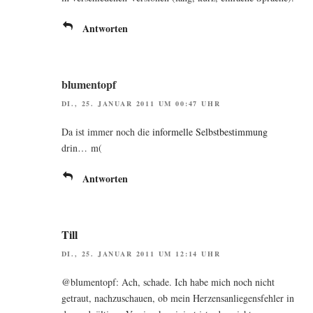
Antworten
blumentopf
DI., 25. JANUAR 2011 UM 00:47 UHR
Da ist immer noch die
infor­mel­le Selbst­be­stim­mung
drin… m(
Antworten
Till
DI., 25. JANUAR 2011 UM 12:14 UHR
@blumentopf: Ach, scha­de. Ich habe mich noch nicht
getraut, nach­zu­schau­en, ob mein Her­zens­an­lie­gens­feh­ler in