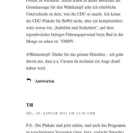
Poli­tik zu wech­seln. Allein schon in die­ser Bot­schaft als
Grund­aus­sa­ge für den Wahl­kampf sehe ich erheb­li­che
Unter­schie­de zu dem, was die CDU so macht. Ich ken­ne
die CDU-Pla­ka­te für BaWü nicht, aber ein kom­plem­tä­res
wäre sowas wie „Sta­bi­li­tät und Sicher­heit“, auf dem
irgend­wel­ches brä­si­ges Füh­rungs­per­so­nal beim Bad in der
Men­ge zu sehen ist. YMMV.
@Blumentopf: Dan­ke für das genaue Hin­se­hen – ich gehe
davon aus, dass u.a. Cars­ten da noch­mal ein Auge drauf
haben wird.
Antworten
Till
MO., 24. JANUAR 2011 UM 13:36 UHR
P.S.: Die
Pla­ka­te
sind jetzt online, und auch das
Pro­gramm
in ver­schie­de­nen Ver­sio­nen (lang, kurz, ein­fa­che Sprache).