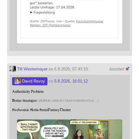
Till Westermayer
on 6.8.2026, 07:43:10
boosted
David Revoy
on
5.8.2026, 16:01:12
Authenticity Problem
Bonus timelapse:
PEPPERCARROT.COM/EN/MINIFANTAS
#
webcomic
#
krita
#
miniFantasyTheater