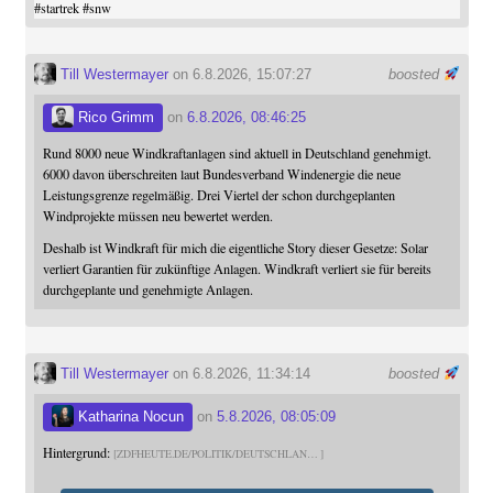
#
startrek
#
snw
Till Westermayer
on 6.8.2026, 15:07:27
boosted
Rico Grimm
on
6.8.2026, 08:46:25
Rund 8000 neue Windkraftanlagen sind aktuell in Deutschland genehmigt.
6000 davon überschreiten laut Bundesverband Windenergie die neue
Leistungsgrenze regelmäßig. Drei Viertel der schon durchgeplanten
Windprojekte müssen neu bewertet werden.
Deshalb ist Windkraft für mich die eigentliche Story dieser Gesetze: Solar
verliert Garantien für zukünftige Anlagen. Windkraft verliert sie für bereits
durchgeplante und genehmigte Anlagen.
Till Westermayer
on 6.8.2026, 11:34:14
boosted
Katharina Nocun
on
5.8.2026, 08:05:09
Hintergrund:
ZDFHEUTE.DE/POLITIK/DEUTSCHLAN