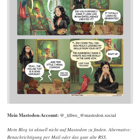
Mein Mast­o­don-Account:
@_tillwe_@mastodon.social
Mein Blog ist aktu­ell nicht auf Mast­o­don zu fin­den. Alter­na­ti­ve:
Benach­rich­ti­gung per Mail oder das gute alte
RSS
.