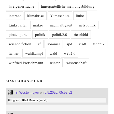
in eigener sache
innerparteiliche meinungsbildung
internet
klimakrise
klimaschutz
linke
Linkspartei
makro
nachhaltigkeit
netzpolitik
piratenpartei
politik
politik2.0
rieselfeld
science fiction
sf
sommer
spd
stadt
technik
twitter
wahlkampf
wald
web2.0
winfried kretschmann
winter
wissenschaft
MASTODON-FEED
Till Westermayer
on
8.8.2026, 05:52:52
@
fugueish
BlackDemon (small).