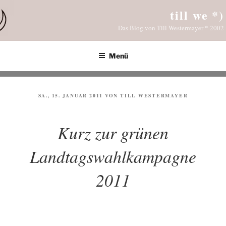
Zum
till we *)
Inhalt
Das Blog von Till Westermayer * 2002
springen
Menü
VERÖFFENTLICHT
SA., 15. JANUAR 2011
VON
TILL WESTERMAYER
AM
Kurz zur grünen
Landtagswahlkampagne
2011