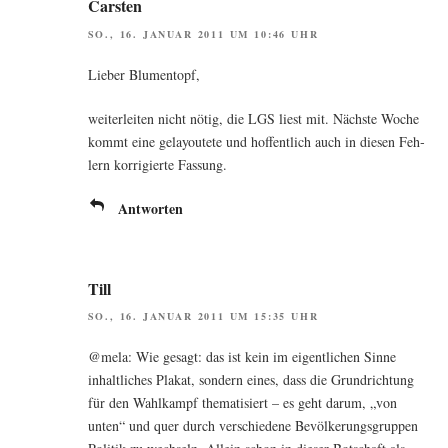
Carsten
SO., 16. JANUAR 2011 UM 10:46 UHR
Lie­ber Blumentopf,
wei­ter­lei­ten nicht nötig, die LGS liest mit. Nächs­te Woche
kommt eine gelay­oute­te und hof­fent­lich auch in die­sen Feh­
lern kor­ri­gier­te Fassung.
Antworten
Till
SO., 16. JANUAR 2011 UM 15:35 UHR
@mela: Wie gesagt: das ist kein im eigent­li­chen Sin­ne
inhalt­li­ches Pla­kat, son­dern eines, dass die Grund­rich­tung
für den Wahl­kampf the­ma­ti­siert – es geht dar­um, „von
unten“ und quer durch ver­schie­de­ne Bevöl­ke­rungs­grup­pen