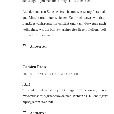
der end­gül­ti­gen Ver­si­on kor­ri­giert ist oder nicht.
Auf der ande­ren Sei­te, weiss ich, mit wie wenig Per­so­nal
und Mit­teln und unter wel­chem Zeit­druck sowas wie das
Land­tags­wahl­pro­gramm ent­steht und kann des­we­gen nach­
voll­zie­hen, war­um Kor­rek­tur­hin­wei­se lie­gen blei­ben. Toll
ist das trotz­dem nicht.
Antworten
Carsten Preiss
FR., 28. JANUAR 2011 UM 18:16 UHR
Jetzt!
Zumin­dest online ist es jetzt kor­ri­giert
http://www.gruene-
bw.de/fileadmin/gruenebw/dateien/Wahlen2011/Landtagswa
hlprogramm-web.pdf
Antworten