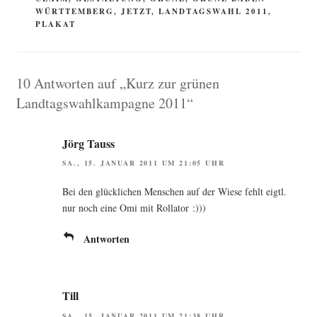
WÜRTTEMBERG
,
JETZT
,
LANDTAGSWAHL 2011
,
PLAKAT
10 Antworten auf „Kurz zur grünen
Landtagswahlkampagne 2011“
Jörg Tauss
SA., 15. JANUAR 2011 UM 21:05 UHR
Bei den glück­li­chen Men­schen auf der Wie­se fehlt eigtl.
nur noch eine Omi mit Rollator :)))
Antworten
Till
SA., 15. JANUAR 2011 UM 21:38 UHR