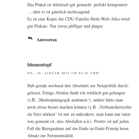
Das Pla­kat ist sti­lis­tisch gut gemacht, per­fekt kom­po­niert
… aber es ist gänz­lich nichtssagend.
Es ist eine Kopie der CDU-Fami­lie-Hei­le-Welt-Alles-wird-
gut-Pla­ka­te. Nur etwas pfif­fi­ger und jünger.
Antworten
blumentopf
SO., 16. JANUAR 2011 UM 01:42 UHR
Hab gera­de noch­mal den Abschnitt zur Netz­po­li­tik durch­
ge­le­sen. Eini­ge Absät­ze fin­de ich wirk­lich gut gelun­gen
(z.B. „Medi­en­päd­ago­gik aus­bau­en“), ande­re hät­te man
noch etwas bes­ser machen kön­nen (z.B. „Ver­brau­cher­rech­te
im Netz stär­ken“ ist mir zu unkon­kret, man kann nur raten
was gemeint ist, also Abo­fal­len u.ä.). Posi­tiv ist auf jeden
Fall die Bezug­nah­me auf das Ende-zu-Ende-Prin­zip beim
Absatz zur Netzneutralität.