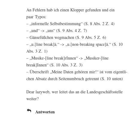
An Feh­lern hab ich einen Klop­per gefun­den und ein
paar Typos:
– „infor­mel­le Selbst­be­stim­mung“ (S. 8 Abs. 2 Z. 4)
– „und“ -> „uns“ (S. 9 Abs. 4 Z. 7)
– Gän­se­füß­chen weg­ma­chen (S. 9 Abs. 5 Z. 6)
– „u.[line break]ä.“ -> „u.[non-breaking space]ä.“ (S. 10
Abs. 3 Z. 1)
– „Musike-[line break]rInnen“ -> „Musiker-[line
break]Innen“ (S. 10 Abs. 3 Z. 3)
– Über­schrift „Mei­ne Daten gehö­ren mir!“ ist vom eigent­li­
chen Absatz durch Sei­ten­um­bruch getrennt (S. 10 unten)
Dear lazy­web, wer lei­tet das an die Lan­des­ge­schäfts­stel­le
weiter?
Antworten