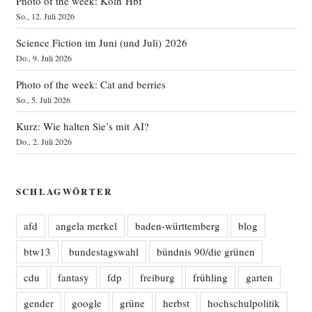
Photo of the week: Köln Hbf
So., 12. Juli 2026
Science Fiction im Juni (und Juli) 2026
Do., 9. Juli 2026
Photo of the week: Cat and berries
So., 5. Juli 2026
Kurz: Wie halten Sie’s mit AI?
Do., 2. Juli 2026
SCHLAGWÖRTER
afd
angela merkel
baden-württemberg
blog
btw13
bundestagswahl
bündnis 90/die grünen
cdu
fantasy
fdp
freiburg
frühling
garten
gender
google
grüne
herbst
hochschulpolitik