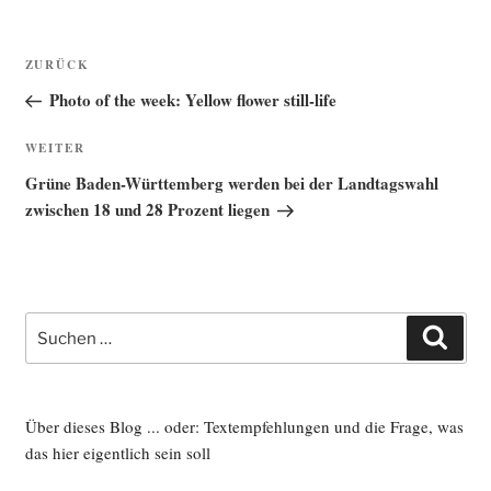
Beitragsnavigation
Vorheriger
ZURÜCK
Beitrag
Photo of the week: Yellow flower still-life
Nächster
WEITER
Beitrag
Grüne Baden-Württemberg werden bei der Landtagswahl
zwischen 18 und 28 Prozent liegen
Suche
Such
nach:
Über dieses Blog ... oder: Textempfehlungen und die Frage, was
das hier eigentlich sein soll