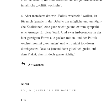
inhalt­li­che „Poli­tik wechseln“.
4. Aber trotz­dem: das wir „Poli­tik wech­seln“ wol­len, ist
für mich (gera­de in der Debat­te um mög­li­che und unmög­li­
che Koali­tio­nen) eine ganz wich­ti­ge und extrem sym­pa­thi­
sche Aus­sa­ge für die­se Wahl. Und zwar ins­be­son­de­re in der
hier gezeig­ten Form: alle packen mit an, und der Poli­tik­
wech­sel kommt „von unten“ und wird nicht top-down
durch­ge­setzt. Dass da jemand dann glück­lich guckt, auf
dem Pla­kat, dass ist doch genau richtig!
Antworten
Mela
SO., 16. JANUAR 2011 UM 00:35 UHR
Hm.