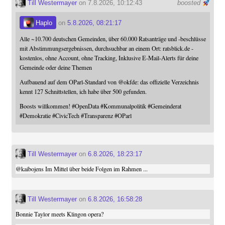
Till Westermayer
on 7.8.2026, 10:12:43
boosted
Haplo
on
5.8.2026, 08:21:17
Alle ~10.700 deutschen Gemeinden, über 60.000 Ratsanträge und -beschlüsse
mit Abstimmungsergebnissen, durchsuchbar an einem Ort: ratsblick.de -
kostenlos, ohne Account, ohne Tracking, Inklusive E-Mail-Alerts für deine
Gemeinde oder deine Themen
Aufbauend auf dem OParl-Standard von
@
okfde
: das offizielle Verzeichnis
kennt 127 Schnittstellen, ich habe über 500 gefunden.
Boosts willkommen!
#
OpenData
#
Kommunalpolitik
#
Gemeinderat
#
Demokratie
#
CivicTech
#
Transparenz
#
OParl
Till Westermayer
on
6.8.2026, 18:23:17
@
kaibojens
Im Mittel über beide Folgen im Rahmen ...
Till Westermayer
on
6.8.2026, 16:58:28
Bonnie Taylor meets Klingon opera?