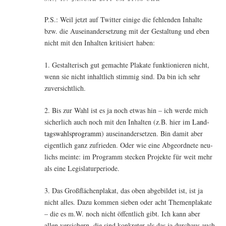
P.S.: Weil jetzt auf Twit­ter eini­ge die feh­len­den Inhal­te
bzw. die Aus­ein­an­der­set­zung mit der Gestal­tung und eben
nicht mit den Inhal­ten kri­ti­siert haben:
1. Gestal­te­risch gut gemach­te Pla­ka­te funk­tio­nie­ren nicht,
wenn sie nicht inhalt­lich stim­mig sind. Da bin ich sehr
zuversichtlich.
2. Bis zur Wahl ist es ja noch etwas hin – ich wer­de mich
sicher­lich auch noch mit den Inhal­ten (z.B. hier im
Land­
tags­wahlspro­gramm
) aus­ein­an­der­set­zen. Bin damit aber
eigent­lich ganz zufrie­den. Oder wie eine Abge­ord­ne­te neu­
lichs mein­te: im Pro­gramm ste­cken Pro­jek­te für weit mehr
als eine Legislaturperiode.
3. Das Groß­flä­chen­pla­kat, das oben abge­bil­det ist, ist ja
nicht alles. Dazu kom­men sie­ben oder acht The­men­pla­ka­te
– die es m.W. noch nicht öffent­lich gibt. Ich kann aber
allen ver­si­chern, die sind kon­kre­ter als das ja durch­aus auch