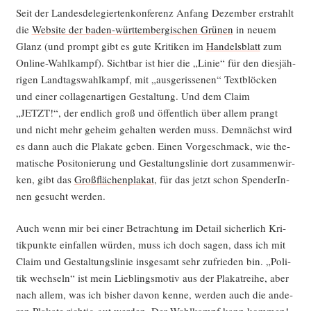
Seit der Lan­des­de­le­gier­ten­kon­fe­renz Anfang Dezem­ber erstrahlt
die
Web­site der baden-würt­tem­ber­gi­schen Grü­nen
in neu­em
Glanz (und prompt gibt es gute Kri­ti­ken im
Han­dels­blatt
zum
Online-Wahl­kampf). Sicht­bar ist hier die „Linie“ für den dies­jäh­
ri­gen Land­tags­wahl­kampf, mit „aus­ge­ris­se­nen“ Text­blö­cken
und einer col­la­gen­ar­ti­gen Gestal­tung. Und dem Cla­im
„JETZT!“, der end­lich groß und öffent­lich über allem prangt
und nicht mehr geheim gehal­ten wer­den muss. Dem­nächst wird
es dann auch die Pla­ka­te geben. Einen Vor­ge­schmack, wie the­
ma­ti­sche Posi­to­nie­rung und Gestal­tungs­li­nie dort zusam­men­wir­
ken, gibt das
Groß­flä­chen­pla­kat
, für das jetzt schon Spen­de­rIn­
nen gesucht werden.
Auch wenn mir bei einer Betrach­tung im Detail sicher­lich Kri­
tik­punk­te ein­fal­len wür­den, muss ich doch sagen, dass ich mit
Cla­im und Gestal­tungs­li­nie ins­ge­samt sehr zufrie­den bin. „Poli­
tik wech­seln“ ist mein Lieb­lings­mo­tiv aus der Pla­kat­rei­he, aber
nach allem, was ich bis­her davon ken­ne, wer­den auch die ande­