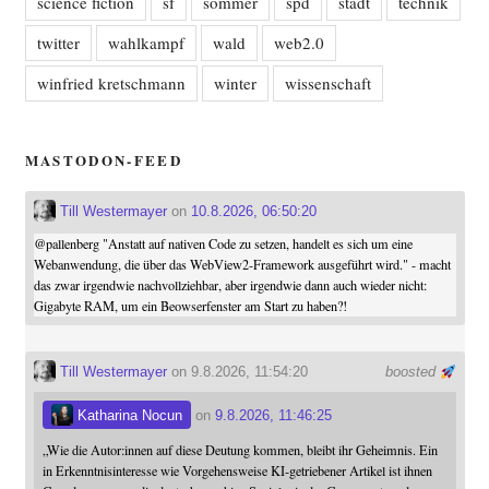
science fiction
sf
sommer
spd
stadt
technik
twitter
wahlkampf
wald
web2.0
winfried kretschmann
winter
wissenschaft
MASTODON-FEED
Till Westermayer
on
10.8.2026, 06:50:20
@
pallenberg
"Anstatt auf nativen Code zu setzen, handelt es sich um eine
Webanwendung, die über das WebView2-Framework ausgeführt wird." - macht
das zwar irgendwie nachvollziehbar, aber irgendwie dann auch wieder nicht:
Gigabyte RAM, um ein Beowserfenster am Start zu haben?!
Till Westermayer
on 9.8.2026, 11:54:20
boosted
Katharina Nocun
on
9.8.2026, 11:46:25
„Wie die Autor:innen auf diese Deutung kommen, bleibt ihr Geheimnis. Ein
in Erkenntnisinteresse wie Vorgehensweise KI-getriebener Artikel ist ihnen