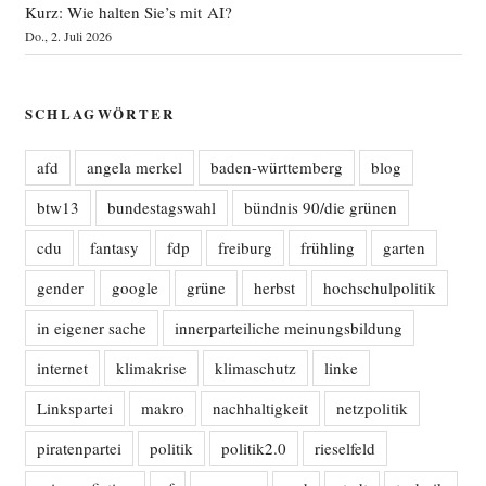
Kurz: Wie halten Sie’s mit AI?
Do., 2. Juli 2026
SCHLAGWÖRTER
afd
angela merkel
baden-württemberg
blog
btw13
bundestagswahl
bündnis 90/die grünen
cdu
fantasy
fdp
freiburg
frühling
garten
gender
google
grüne
herbst
hochschulpolitik
in eigener sache
innerparteiliche meinungsbildung
internet
klimakrise
klimaschutz
linke
Linkspartei
makro
nachhaltigkeit
netzpolitik
piratenpartei
politik
politik2.0
rieselfeld