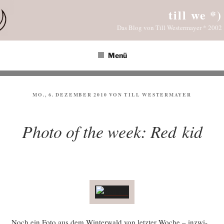
Zum
till we *)
Inhalt
Das Blog von Till Westermayer * 2002
springen
Menü
VERÖFFENTLICHT
MO., 6. DEZEMBER 2010
VON
TILL WESTERMAYER
AM
Photo of the week: Red kid
Noch ein Foto aus dem Win­ter­wald von letz­ter Woche – inzwi­