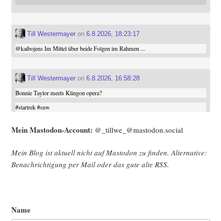
Till Westermayer
on
6.8.2026, 18:23:17
@
kaibojens
Im Mittel über beide Folgen im Rahmen ...
Till Westermayer
on
6.8.2026, 16:58:28
Bonnie Taylor meets Klingon opera?
#
startrek
#
snw
Mein Mast­o­don-Account:
@_tillwe_@mastodon.social
Mein Blog ist aktu­ell nicht auf Mast­o­don zu fin­den. Alter­na­ti­ve:
Benach­rich­ti­gung per Mail oder das gute alte
RSS
.
Name