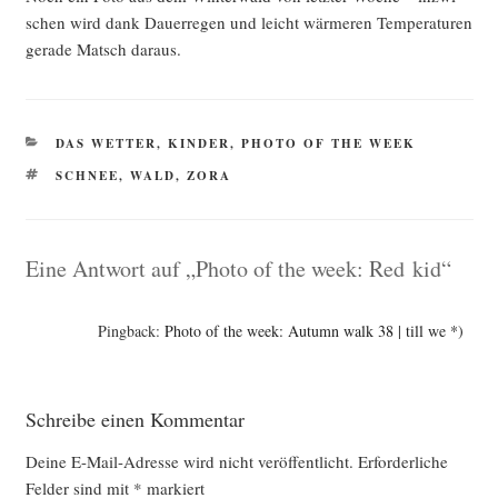
schen wird dank Dau­er­re­gen und leicht wär­me­ren Tem­pe­ra­tu­ren
gera­de Matsch daraus.
KATEGORIEN
DAS WETTER
,
KINDER
,
PHOTO OF THE WEEK
SCHLAGWÖRTER
SCHNEE
,
WALD
,
ZORA
Eine Antwort auf „Photo of the week: Red kid“
Pingback:
Photo of the week: Autumn walk 38 | till we *)
Schreibe einen Kommentar
Deine E-Mail-Adresse wird nicht veröffentlicht.
Erforderliche
Felder sind mit
*
markiert