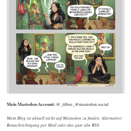
Mein Mast­o­don-Account:
@_tillwe_@mastodon.social
Mein Blog ist aktu­ell nicht auf Mast­o­don zu fin­den. Alter­na­ti­ve:
Benach­rich­ti­gung per Mail oder das gute alte
RSS
.