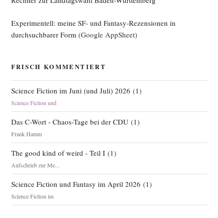
Rechner zur Landtagswahl Baden-Württemberg
Experimentell: meine SF- und Fantasy-Rezensionen in
durchsuchbarer Form
(Google AppSheet)
FRISCH KOMMENTIERT
Science Fiction im Juni (und Juli) 2026
(
1
)
Science Fiction und
Das C-Wort - Chaos-Tage bei der CDU
(
1
)
Frank Hamm
The good kind of weird - Teil I
(
1
)
Aufschrieb zur Me...
Science Fiction und Fantasy im April 2026
(
1
)
Science Fiction im