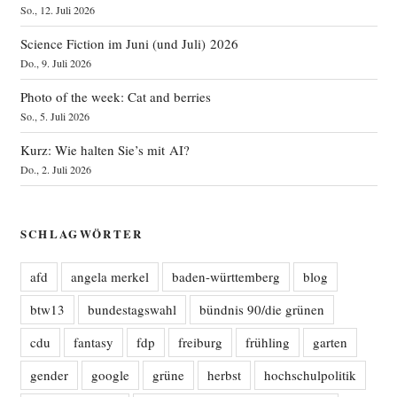
So., 12. Juli 2026
Science Fiction im Juni (und Juli) 2026
Do., 9. Juli 2026
Photo of the week: Cat and berries
So., 5. Juli 2026
Kurz: Wie halten Sie’s mit AI?
Do., 2. Juli 2026
SCHLAGWÖRTER
afd
angela merkel
baden-württemberg
blog
btw13
bundestagswahl
bündnis 90/die grünen
cdu
fantasy
fdp
freiburg
frühling
garten
gender
google
grüne
herbst
hochschulpolitik