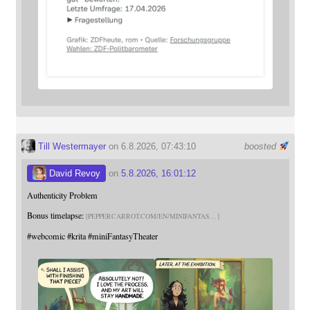
Till Westermayer
on 6.8.2026, 07:43:10
boosted
David Revoy
on
5.8.2026, 16:01:12
Authenticity Problem
Bonus timelapse:
PEPPERCARROT.COM/EN/MINIFANTAS
#
webcomic
#
krita
#
miniFantasyTheater