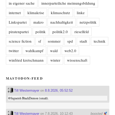
in eigener sache
innerparteiliche meinungsbildung
internet
klimakrise
klimaschutz
linke
Linkspartei
makro
nachhaltigkeit
netzpolitik
piratenpartei
politik
politik2.0
rieselfeld
science fiction
sf
sommer
spd
stadt
technik
twitter
wahlkampf
wald
web2.0
winfried kretschmann
winter
wissenschaft
MASTODON-FEED
Till Westermayer
on
8.8.2026, 05:52:52
@
fugueish
BlackDemon (small).
Till Westermayer
on 7.8.2026, 10:12:43
boosted