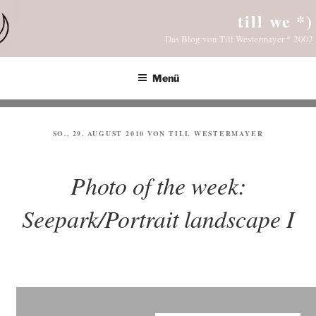
Zum
till we *)
Inhalt
Das Blog von Till Westermayer * 2002
springen
Menü
VERÖFFENTLICHT
SO., 29. AUGUST 2010
VON
TILL WESTERMAYER
AM
Photo of the week:
Seepark/Portrait landscape I