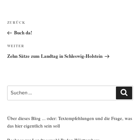
Beitragsnavigation
Vorheriger
ZURÜCK
Beitrag
Buch da!
Nächster
WEITER
Beitrag
Zehn Sätze zum Landtag in Schleswig-Holstein
Suche
Such
nach:
Über dieses Blog ... oder: Textempfehlungen und die Frage, was
das hier eigentlich sein soll