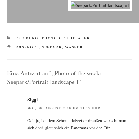
KATEGORIEN
FREIBURG
,
PHOTO OF THE WEEK
SCHLAGWÖRTER
ROSSKOPF
,
SEEPARK
,
WASSER
Eine Antwort auf „Photo of the week:
Seepark/Portrait landscape I“
Siggi
MO., 30. AUGUST 2010 UM 14:15 UHR
Och ja, bei dem Schmud­del­wet­ter drau­ßen wünscht man
sich doch glatt solch ein Pan­ora­ma vor der Tür…