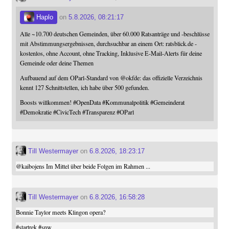
Haplo
on
5.8.2026, 08:21:17
Alle ~10.700 deutschen Gemeinden, über 60.000 Ratsanträge und -beschlüsse
mit Abstimmungsergebnissen, durchsuchbar an einem Ort: ratsblick.de -
kostenlos, ohne Account, ohne Tracking, Inklusive E-Mail-Alerts für deine
Gemeinde oder deine Themen
Aufbauend auf dem OParl-Standard von
@
okfde
: das offizielle Verzeichnis
kennt 127 Schnittstellen, ich habe über 500 gefunden.
Boosts willkommen!
#
OpenData
#
Kommunalpolitik
#
Gemeinderat
#
Demokratie
#
CivicTech
#
Transparenz
#
OParl
Till Westermayer
on
6.8.2026, 18:23:17
@
kaibojens
Im Mittel über beide Folgen im Rahmen ...
Till Westermayer
on
6.8.2026, 16:58:28
Bonnie Taylor meets Klingon opera?
#
startrek
#
snw