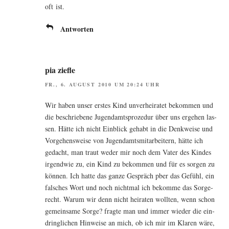
oft ist.
Antworten
pia ziefle
FR., 6. AUGUST 2010 UM 20:24 UHR
Wir haben unser ers­tes Kind unver­hei­ra­tet bekom­men und
die beschrie­be­ne Jugend­amts­pro­ze­dur über uns erge­hen las­
sen. Hät­te ich nicht Ein­blick gehabt in die Denk­wei­se und
Vor­ge­hens­wei­se von Jugend­amts­mit­ar­bei­tern, hät­te ich
gedacht, man traut weder mir noch dem Vater des Kin­des
irgend­wie zu, ein Kind zu bekom­men und für es sor­gen zu
kön­nen. Ich hat­te das gan­ze Gespräch pber das Gefühl, ein
fal­sches Wort und noch nicht­mal ich bekom­me das Sor­ge­
recht. War­um wir denn nicht hei­ra­ten woll­ten, wenn schon
gemein­sa­me Sor­ge? frag­te man und immer wie­der die ein­
dring­li­chen Hin­wei­se an mich, ob ich mir im Kla­ren wäre,