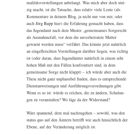
ma­li­täts­vor­stel­lun­gen anbe­langt. Was mich aber doch stut­
zig macht, ist die Tat­sa­che, dass rela­tiv vie­le Leu­te (als
Kom­men­ta­re in dei­nem Blog, ja nicht nur von mir, oder
auch
Jörg Rupp
hier) die Erfah­rung gemacht haben, dass
das Jugend­amt nach dem Mus­ter „gemein­sa­mes Sor­ge­recht
als Aus­nah­me­fall, vor dem die unver­hei­ra­te­te Mut­ter
gewarnt wer­den muss“ ver­fährt. Das könn­te jetzt natür­lich
an ein­ge­fleisch­ten Vor­stel­lun­gen dar­über lie­gen, was rich­tig
ist (oder dar­an, dass Jugend­äm­ter natür­lich in einem sehr
hohen Maß mit den Fäl­len kon­fron­tiert sind, in dem
gemein­sa­me Sor­ge nicht klappt) – ich wür­de aber auch die
The­se nicht ganz unplau­si­bel fin­den, dass es ent­spre­chen­de
Dienst­an­wei­sun­gen und Aus­füh­rungs­ver­ord­nun­gen gibt.
Wenn es so ist: wür­de es rei­chen, die zu ändern, Schu­lun­
gen zu ver­an­stal­ten? Wo läge da der Widerstand?
Wäre span­nend, dem mal nach­zu­ge­hen – sowohl, was den
sta­tus quo auf den Ämtern betrifft wie auch hin­sicht­lich der
Ebe­ne, auf der Ver­än­de­rung mög­lich ist.