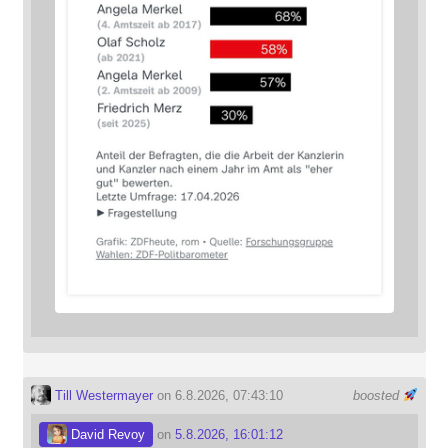
Till Westermayer
on 6.8.2026, 07:43:10
boosted
David Revoy
on
5.8.2026, 16:01:12