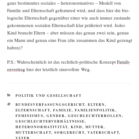
ganz bestimm­tes sozia­les – hete­ro­nor­ma­ti­ves – Modell von
Fami­lie und Eltern­schaft gefea­tured wird, und dass hier die bio­
lo­gi­sche Eltern­schaft gegen­über einer wie auch immer zustan­de
gekom­me­nen sozia­len Eltern­schaft klar prä­fe­riert wird. Jedes
Kind braucht Eltern – aber müs­sen das genau zwei sein, genau
ein Mann und genau eine Frau (die zusam­men das Kind gezeugt
haben)?
P.S.: Wahr­schein­lich ist das recht­lich-poli­ti­sche Kon­zept
Fami­li­
en­ver­trag
hier der letzt­lich sinn­volls­te Weg.
KATEGORIEN
POLITIK UND GESELLSCHAFT
SCHLAGWÖRTER
BUNDESVERFASSUNGSGERICHT
,
ELTERN
,
ELTERNSCHAFT
,
FAMILIE
,
FAMILIENPOLITIK
,
FEMINISMUS
,
GENDER
,
GESCHLECHTERROLLEN
,
GESCHLECHTERVERHÄLTNISSE
,
HETERONORMATIVITÄT
,
KIND
,
MUTTER
,
MUTTERSCHAFT
,
SORGERECHT
,
VATERSCHAFT
,
VÄTER