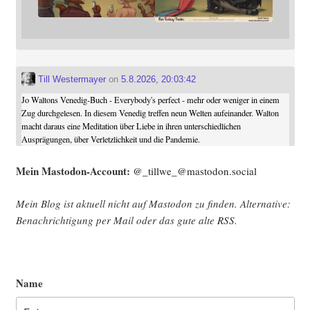
Till Westermayer
on
5.8.2026, 20:03:42
Jo Waltons Venedig-Buch - Everybody's perfect - mehr oder weniger in einem
Zug durchgelesen. In diesem Venedig treffen neun Welten aufeinander. Walton
macht daraus eine Meditation über Liebe in ihren unterschiedlichen
Ausprägungen, über Verletzlichkeit und die Pandemie.
Mein Mast­o­don-Account:
@_tillwe_@mastodon.social
Mein Blog ist aktu­ell nicht auf Mast­o­don zu fin­den. Alter­na­ti­ve:
Benach­rich­ti­gung per Mail oder das gute alte
RSS
.
Name