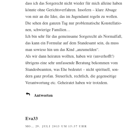
dass ich das Sor­ge­recht nicht wie­der für mich allei­ne haben
könn­te ohne Gerichts­ver­fah­ren. Inso­fern – kla­re Absa­ge
von mir an die Idee, das im Jugend­amt regeln zu wol­len.
Die sehen den gan­zen Tag nur pro­ble­ma­ti­sche Kon­stel­la­tio­
nen, schwie­ri­ge Familien…
Ich bin sehr für das gemein­sa­me Sor­ge­recht als Nor­mal­fall,
das kann ein For­mu­lar auf dem Stan­des­amt sein, da muss
man sowie­so hin um das Kind „anzu­mel­den“.
Als wir dann hei­ra­ten woll­ten, haben wir (unver­hofft!)
übri­gens eine sehr umfas­sen­de Bera­tung bekom­men vom
Stan­des­be­am­ten, was Ehe bedeu­tet – nicht spi­ri­tu­ell, son­
dern ganz pro­fan. Steu­er­lich, recht­lich, die gegen­sei­ti­ge
Ver­ant­wor­tung etc. Gehei­ra­tet haben wir trotzdem.
Antworten
Eva33
MO., 29. JULI 2013 UM 15:37 UHR