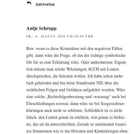
Antworten
Antje Schrupp
FR., 6. AUGUST 2010 UM 20:09 UHR
Bzw. wenn es die­se Koin­zi­denz mit den nega­ti­ven Fäl­len
gibt, dann wäre die Fra­ge, ob das der rich­ti­ge sym­bo­li­sche
Ort für so eine Erklä­rung wäre. Oder anders­her­um: Eigent­
lich müss­te man sol­che WAr­nun­gen AUCH mit Leu­ten
durch­spre­chen, die hei­ra­ten wol­len. Ich habe schon mehr­
fach gehei­ra­tet und bin beim Stan­des­amt NIE über die
recht­li­chen Fol­gen und Gefah­ren auf­ge­klärt wor­den. Wäre
eine sol­che „Rechts­fol­gen­be­ra­tung und ‑war­nung“ auch bei
Ehe­schlie­ßun­gen nor­mal, dann wäre sie bei Sor­ge­rechts­er­
klä­run­gen auch nicht so schlimm. Schließ­lich ist es nicht
falsch, den Leu­ten genau zu erklä­ren, was genau es bedeu­
tet, das sie da unter­schrei­ben. Gera­de in sen­ti­men­tal rosa­ro­
ten Situa­tio­nen wie es das Hei­ra­ten und Kin­der­krie­gen eben