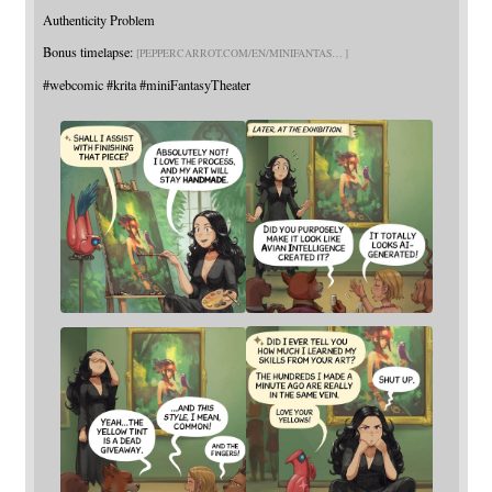
Authenticity Problem
Bonus timelapse:
PEPPERCARROT.COM/EN/MINIFANTAS
#
webcomic
#
krita
#
miniFantasyTheater