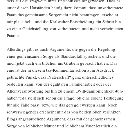
ders auf die Trag­wei­te ihres Ent­schlus­ses hin­ge­wie­sen. Dass es
unter die­sen Umstän­den häu­fig dazu kommt, dass unver­hei­ra­te­te
Paa­re das gemein­sa­me Sor­ge­recht nicht bean­tra­gen, erscheint
mir plau­si­bel – und die Karls­ru­her Ent­schei­dung ein Schritt hin
zu einer Gleich­stel­lung von ver­hei­ra­te­ten und nicht ver­hei­ra­te­ten
Paaren.
Aller­dings gibt es auch Argu­men­te, die gegen die Rege­lung
einer gemein­sa­men Sor­ge als Stan­dard­fall spre­chen, und die
mich jetzt auch ein biß­chen ins Grü­beln gebracht haben. Das
eine ist der
in die­sem taz-Kom­men­tar
schön zum Aus­druck
gebrach­te Punkt, dass „Vater­schaft“ ganz unter­schied­li­ches
bedeu­ten kann, von der ega­li­tä­ren Fami­li­en­ar­beit oder der
Allein­ver­ant­wor­tung bis hin zu einem „Will-damit-nichts-zu-tun-
haben“: da stellt sich schon die Fra­ge, ob eine sol­che Fest­le­gung
für alle Fäl­le passt, bzw. wie das gere­gelt wer­den kann. Noch
schwer­wie­gen­der erscheint mir das von bei­den oben ver­link­ten
Blogs ange­spro­che­ne Argu­ment, dass mit der gemein­sa­men
Sor­ge von leib­li­cher Mut­ter und leib­li­chem Vater letzt­lich ein