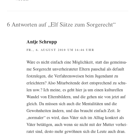
6 Antworten auf „Elf Sätze zum Sorgerecht“
Antje Schrupp
FR., 6. AUGUST 2010 UM 16:46 UHR
Wäre es nicht ein­fach eine Mög­lich­keit, statt das gemein­sa­
me Sor­ge­recht unver­hei­ra­te­ter Eltern pau­schal als default
fest­zu­le­gen, die Ver­fah­rens­wei­sen beim Jugend­amt zu
erleich­tern? Also Mit­ar­bei­ten­de dort ent­spre­chend zu schu­
len usw.? Ich mei­ne, es geht hier ja um einen kul­tu­rel­len
Wan­del von Eltern­bil­dern, und die gehen nie von jetzt auf
gleich. Da müs­sen sich auch die Men­ta­li­tä­ten und die
Gewohn­hei­ten ändern, und das braucht ein­fach Zeit. Je
„nor­ma­ler“ es wird, dass Väter sich im All­tag kon­kret als
Väter betä­ti­gen, auch wenn sie nicht mit der Mut­ter ver­hei­
ra­tet sind, des­to mehr gewöh­nen sich die Leu­te auch dran.