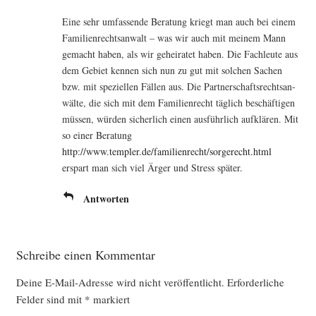
Eine sehr umfas­sen­de Bera­tung kriegt man auch bei einem
Fami­li­en­rechts­an­walt – was wir auch mit mei­nem Mann
gemacht haben, als wir gehei­ra­tet haben. Die Fach­leu­te aus
dem Gebiet ken­nen sich nun zu gut mit sol­chen Sachen
bzw. mit spe­zi­el­len Fäl­len aus. Die Part­ner­schafts­rechts­an­
wäl­te, die sich mit dem Fami­li­en­recht täg­lich beschäf­ti­gen
müs­sen, wür­den sicher­lich einen aus­führ­lich auf­klä­ren. Mit
so einer Bera­tung
http://www.templer.de/familienrecht/sorgerecht.html
erspart man sich viel Ärger und Stress später.
Antworten
Schreibe einen Kommentar
Deine E-Mail-Adresse wird nicht veröffentlicht.
Erforderliche
Felder sind mit
*
markiert