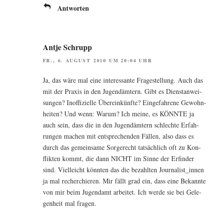
Antworten
Antje Schrupp
FR., 6. AUGUST 2010 UM 20:04 UHR
Ja, das wäre mal eine inter­es­san­te Fra­ge­stel­lung. Auch das
mit der Pra­xis in den Jugend­äm­tern. Gibt es Dienst­an­wei­
sun­gen? Inof­fi­zi­el­le Über­ein­künf­te? Ein­ge­fah­re­ne Gewohn­
hei­ten? Und wenn: War­um? Ich mei­ne, es KÖNNTE ja
auch sein, dass die in den Jugend­äm­tern schlech­te Erfah­
run­gen machen mit ent­spre­chen­den Fäl­len, also dass es
durch das gemein­sa­me Sor­ge­recht tat­säch­lich oft zu Kon­
flik­ten kommt, die dann NICHT im Sin­ne der Erfin­der
sind. Viel­leicht könn­ten das die bezahl­ten Journalist_innen
ja mal recher­chie­ren. Mir fällt grad ein, dass eine Bekann­te
von mir beim Jugend­amt arbei­tet. Ich wer­de sie bei Gele­
gen­heit mal fragen.