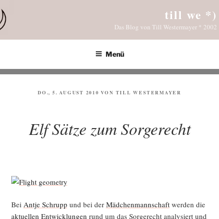
Zum
till we *)
Inhalt
Das Blog von Till Westermayer * 2002
springen
Menü
VERÖFFENTLICHT
DO., 5. AUGUST 2010
VON
TILL WESTERMAYER
AM
Elf Sätze zum Sorgerecht
Bei
Ant­je Schrupp
und bei der
Mäd­chen­mann­schaft
wer­den die
aktu­el­len Ent­wick­lun­gen
rund um das Sor­ge­recht ana­ly­siert und