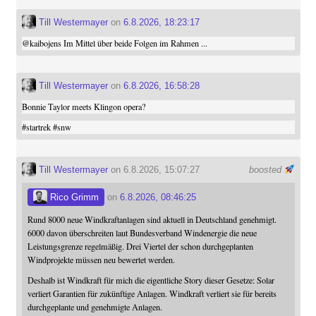
Till Westermayer
on
6.8.2026, 18:23:17
@
kaibojens
Im Mittel über beide Folgen im Rahmen ...
Till Westermayer
on
6.8.2026, 16:58:28
Bonnie Taylor meets Klingon opera?
#
startrek
#
snw
Till Westermayer
on 6.8.2026, 15:07:27
boosted
Rico Grimm
on
6.8.2026, 08:46:25
Rund 8000 neue Windkraftanlagen sind aktuell in Deutschland genehmigt.
6000 davon überschreiten laut Bundesverband Windenergie die neue
Leistungsgrenze regelmäßig. Drei Viertel der schon durchgeplanten
Windprojekte müssen neu bewertet werden.
Deshalb ist Windkraft für mich die eigentliche Story dieser Gesetze: Solar
verliert Garantien für zukünftige Anlagen. Windkraft verliert sie für bereits
durchgeplante und genehmigte Anlagen.