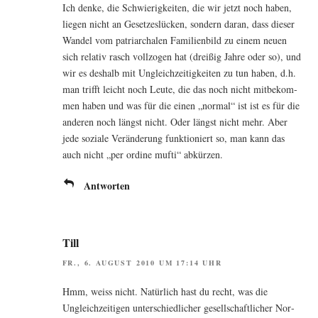
Ich den­ke, die Schwie­rig­kei­ten, die wir jetzt noch haben,
lie­gen nicht an Geset­zes­lü­cken, son­dern dar­an, dass die­ser
Wan­del vom patri­ar­cha­len Fami­li­en­bild zu einem neu­en
sich rela­tiv rasch voll­zo­gen hat (drei­ßig Jah­re oder so), und
wir es des­halb mit Ungleich­zei­tig­kei­ten zu tun haben, d.h.
man trifft leicht noch Leu­te, die das noch nicht mit­be­kom­
men haben und was für die einen „nor­mal“ ist ist es für die
ande­ren noch längst nicht. Oder längst nicht mehr. Aber
jede sozia­le Ver­än­de­rung funk­tio­niert so, man kann das
auch nicht „per ordi­ne muf­ti“ abkürzen.
Antworten
Till
FR., 6. AUGUST 2010 UM 17:14 UHR
Hmm, weiss nicht. Natür­lich hast du recht, was die
Ungleich­zei­ti­gen unter­schied­li­cher gesell­schaft­li­cher Nor­