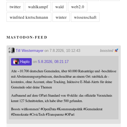
twitter
wahlkampf
wald
web2.0
winfried kretschmann
winter
wissenschaft
MASTODON-FEED
Till Westermayer
on 7.8.2026, 10:12:43
boosted
Haplo
on
5.8.2026, 08:21:17
Alle ~10.700 deutschen Gemeinden, über 60.000 Ratsanträge und -beschlüsse
mit Abstimmungsergebnissen, durchsuchbar an einem Ort: ratsblick.de -
kostenlos, ohne Account, ohne Tracking, Inklusive E-Mail-Alerts für deine
Gemeinde oder deine Themen
Aufbauend auf dem OParl-Standard von
@
okfde
: das offizielle Verzeichnis
kennt 127 Schnittstellen, ich habe über 500 gefunden.
Boosts willkommen!
#
OpenData
#
Kommunalpolitik
#
Gemeinderat
#
Demokratie
#
CivicTech
#
Transparenz
#
OParl