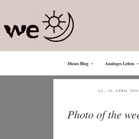
Zum
Inhalt
springen
Dieses Blog
Analoges Leben
VERÖFFENTLICHT
SA., 10. APRIL 2010
AM
Photo of the we