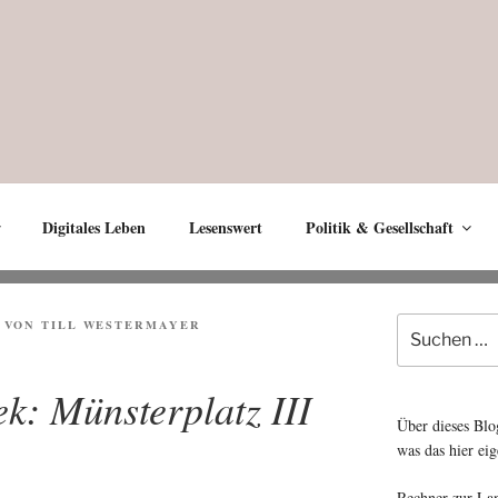
Digitales Leben
Lesenswert
Politik & Gesellschaft
Suche
VON
TILL WESTERMAYER
nach:
ek: Münsterplatz III
Über dieses Blo
was das hier eig
Rechner zur La