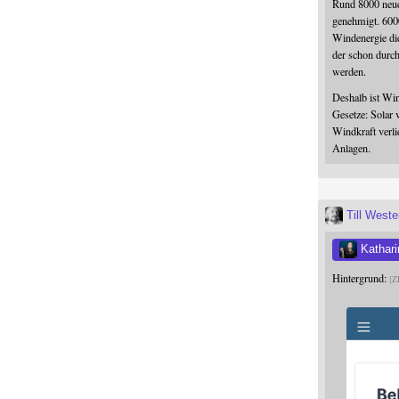
Rund 8000 neue
genehmigt. 600
Windenergie die
der schon durc
werden.
Deshalb ist Win
Gesetze: Solar 
Windkraft verli
Anlagen.
Till West
Kathari
Hintergrund:
Z