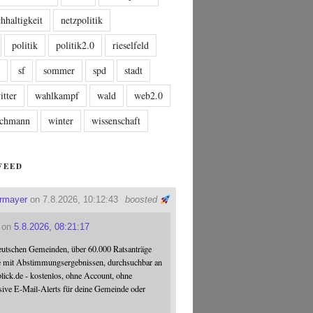
hhaltigkeit
netzpolitik
politik
politik2.0
rieselfeld
n
sf
sommer
spd
stadt
itter
wahlkampf
wald
web2.0
tschmann
winter
wissenschaft
FEED
ermayer
on 7.8.2026, 10:12:43
boosted
on
5.8.2026, 08:21:17
eutschen Gemeinden, über 60.000 Ratsanträge
e mit Abstimmungsergebnissen, durchsuchbar an
blick.de - kostenlos, ohne Account, ohne
sive E-Mail-Alerts für deine Gemeinde oder