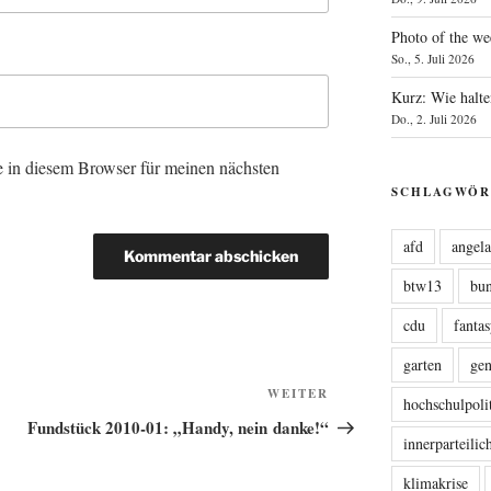
Photo of the we
So., 5. Juli 2026
Kurz: Wie halte
Do., 2. Juli 2026
 in diesem Browser für meinen nächsten
SCHLAGWÖR
afd
angel
btw13
bu
cdu
fanta
garten
ge
Nächster
WEITER
hochschulpoli
Beitrag
Fundstück 2010-01: „Handy, nein danke!“
innerparteili
klimakrise