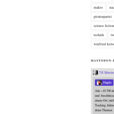
makro
nac
piratenpartei
science fictio
technik
tw
winfried kre
MASTODON-
Till West
Haplo
Alle ~10.700 d
und -beschlüss
einem Ort: rats
Tracking, Inklu
deine Themen