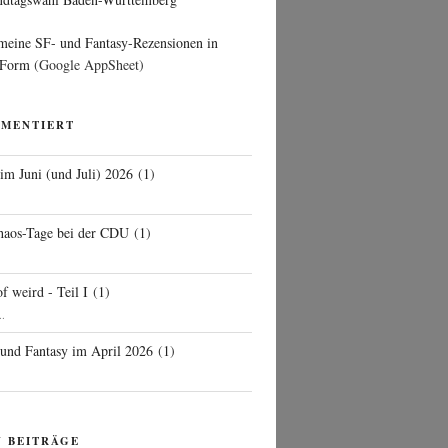
 meine SF- und Fantasy-Rezensionen in
 Form
(Google AppSheet)
MMENTIERT
 im Juni (und Juli) 2026
(
1
)
d
haos-Tage bei der CDU
(
1
)
f weird - Teil I
(
1
)
..
 und Fantasy im April 2026
(
1
)
N BEITRÄGE