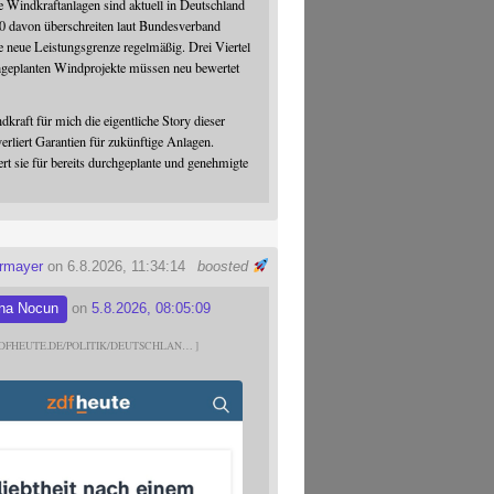
 Windkraftanlagen sind aktuell in Deutschland
0 davon überschreiten laut Bundesverband
 neue Leistungsgrenze regelmäßig. Drei Viertel
hgeplanten Windprojekte müssen neu bewertet
dkraft für mich die eigentliche Story dieser
verliert Garantien für zukünftige Anlagen.
ert sie für bereits durchgeplante und genehmigte
ermayer
on 6.8.2026, 11:34:14
boosted
na Nocun
on
5.8.2026, 08:05:09
DFHEUTE.DE/POLITIK/DEUTSCHLAN