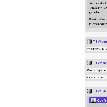
Aufbauend auf
Verzeichnis ken
gefunden.
Boosts willk
#
Gemeinderat
Till West
@
kaibojens
Im Mi
Till West
Bonnie Taylor me
#
startrek
#
snw
Till West
Rico G