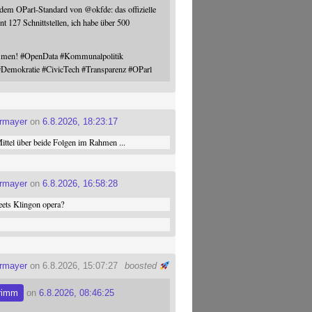
 dem OParl-Standard von
@
okfde
: das offizielle
nt 127 Schnittstellen, ich habe über 500
ommen!
#
OpenData
#
Kommunalpolitik
#
Demokratie
#
CivicTech
#
Transparenz
#
OParl
ermayer
on
6.8.2026, 18:23:17
ttel über beide Folgen im Rahmen ...
ermayer
on
6.8.2026, 16:58:28
ets Klingon opera?
ermayer
on 6.8.2026, 15:07:27
boosted
rimm
on
6.8.2026, 08:46:25