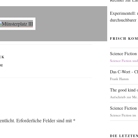
Experimentell:
durchsuchbarer
FRISCH KO
Science Fiction
EK
Science Fiction un
RM
Das C-Wort - C
Frank Hamm
The good kind o
Aufschrieb zur Me.
Science Fiction
Science Fiction im
ntlicht.
Erforderliche Felder sind mit
*
DIE LETZTE