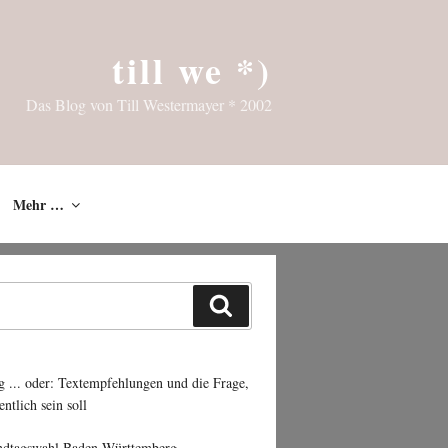
till we *)
Das Blog von Till Westermayer * 2002
Mehr …
Suchen
g ... oder: Textempfehlungen und die Frage,
entlich sein soll
ndtagswahl Baden-Württemberg