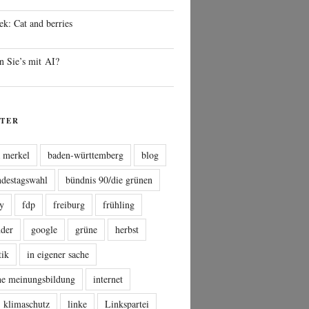
ek: Cat and berries
n Sie’s mit AI?
TER
a merkel
baden-württemberg
blog
ndestagswahl
bündnis 90/die grünen
sy
fdp
freiburg
frühling
nder
google
grüne
herbst
tik
in eigener sache
che meinungsbildung
internet
klimaschutz
linke
Linkspartei