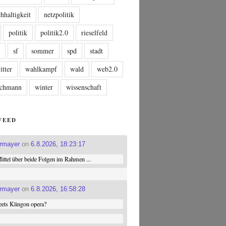
hhaltigkeit
netzpolitik
politik
politik2.0
rieselfeld
n
sf
sommer
spd
stadt
itter
wahlkampf
wald
web2.0
tschmann
winter
wissenschaft
FEED
ermayer
on
6.8.2026, 18:23:17
ttel über beide Folgen im Rahmen ...
ermayer
on
6.8.2026, 16:58:28
ets Klingon opera?