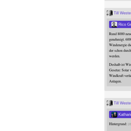
Till West
Rico G
Rund 8000 neue
genehmigt. 600
Windenergie die
der schon durc
werden.
Deshalb ist Win
Gesetze: Solar 
Windkraft verli
Anlagen.
Till West
Kathari
Hintergrund:
Z