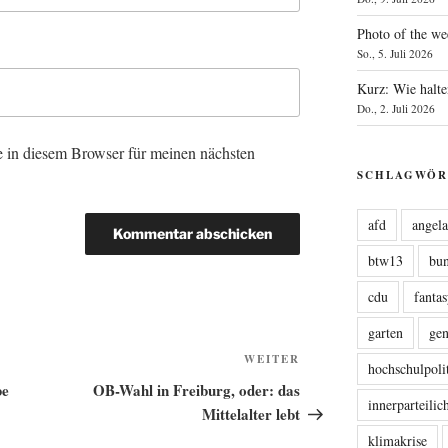
Photo of the we
So., 5. Juli 2026
Kurz: Wie halte
Do., 2. Juli 2026
 in diesem Browser für meinen nächsten
SCHLAGWÖR
afd
angel
btw13
bu
cdu
fanta
garten
ge
Nächster
WEITER
hochschulpoli
Beitrag
be
OB-Wahl in Freiburg, oder: das
innerparteili
Mittelalter lebt
klimakrise