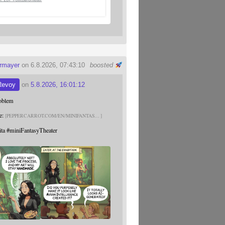
ermayer
on 6.8.2026, 07:43:10
boosted
Revoy
on
5.8.2026, 16:01:12
roblem
e:
PEPPERCARROT.COM/EN/MINIFANTAS
ita
#
miniFantasyTheater