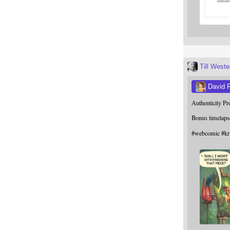
Till West
David 
Authenticity P
Bonus timelaps
#
webcomic
#
kr