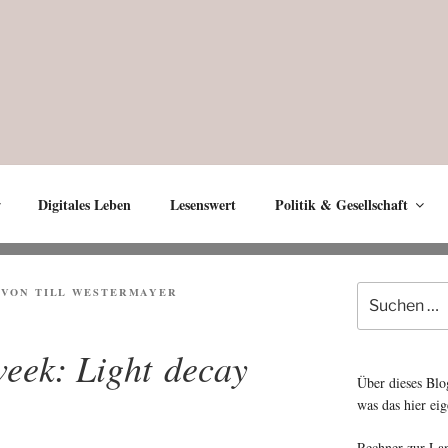
Digitales Leben
Lesenswert
Politik & Gesellschaft
Suche
VON
TILL WESTERMAYER
nach:
week: Light decay
Über dieses Blo
was das hier eig
Rechner zur La