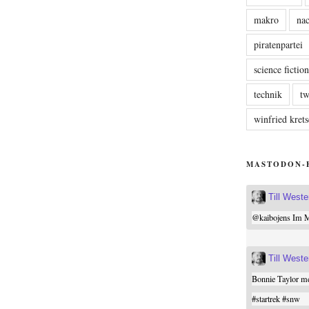
makro
nac
piratenpartei
science fictio
technik
tw
winfried kre
MASTODON-
Till West
@
kaibojens
Im Mi
Till West
Bonnie Taylor me
#
startrek
#
snw