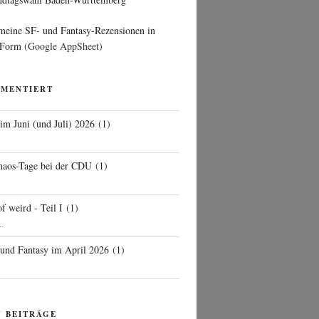
 meine SF- und Fantasy-Rezensionen in
 Form
(Google AppSheet)
MMENTIERT
 im Juni (und Juli) 2026
(
1
)
d
haos-Tage bei der CDU
(
1
)
f weird - Teil I
(
1
)
..
 und Fantasy im April 2026
(
1
)
N BEITRÄGE