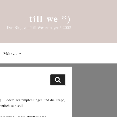
till we *)
Das Blog von Till Westermayer * 2002
Mehr …
Suchen
g ... oder: Textempfehlungen und die Frage,
entlich sein soll
ndtagswahl Baden-Württemberg