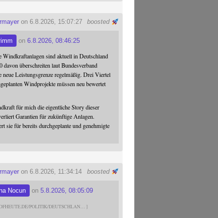
ermayer
on 6.8.2026, 15:07:27
boosted
rimm
on
6.8.2026, 08:46:25
 Windkraftanlagen sind aktuell in Deutschland
0 davon überschreiten laut Bundesverband
 neue Leistungsgrenze regelmäßig. Drei Viertel
hgeplanten Windprojekte müssen neu bewertet
dkraft für mich die eigentliche Story dieser
verliert Garantien für zukünftige Anlagen.
ert sie für bereits durchgeplante und genehmigte
ermayer
on 6.8.2026, 11:34:14
boosted
na Nocun
on
5.8.2026, 08:05:09
DFHEUTE.DE/POLITIK/DEUTSCHLAN