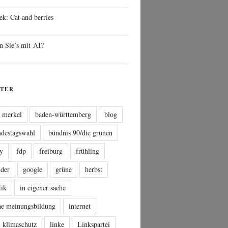
ek: Cat and berries
n Sie’s mit AI?
TER
a merkel
baden-württemberg
blog
ndestagswahl
bündnis 90/die grünen
sy
fdp
freiburg
frühling
nder
google
grüne
herbst
tik
in eigener sache
che meinungsbildung
internet
klimaschutz
linke
Linkspartei