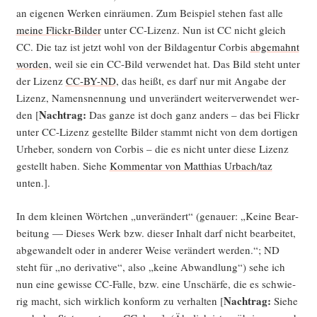
an eige­nen Wer­ken ein­räu­men. Zum Bei­spiel ste­hen fast alle
mei­ne Flickr-Bil­der
unter CC-Lizenz. Nun ist CC nicht gleich
CC. Die taz ist jetzt wohl von der Bild­agen­tur Cor­bis
abge­mahnt
wor­den
, weil sie ein CC-Bild ver­wen­det hat. Das Bild steht unter
der Lizenz
CC-BY-ND
, das heißt, es darf nur mit Anga­be der
Lizenz, Namens­nen­nung und unver­än­dert wei­ter­ver­wen­det wer­
Nach­trag:
den [
Das gan­ze ist doch ganz anders – das bei Flickr
unter CC-Lizenz gestell­te Bil­der stammt nicht von dem dor­ti­gen
Urhe­ber, son­dern von Cor­bis – die es nicht unter die­se Lizenz
gestellt haben. Sie­he
Kom­men­tar von Mat­thi­as Urbach/taz
unten.].
In dem klei­nen Wört­chen „unver­än­dert“ (genau­er: „Kei­ne Bear­
bei­tung — Die­ses Werk bzw. die­ser Inhalt darf nicht bear­bei­tet,
abge­wan­delt oder in ande­rer Wei­se ver­än­dert wer­den.“; ND
steht für „no deri­va­ti­ve“, also „kei­ne Abwand­lung“) sehe ich
nun eine gewis­se CC-Fal­le, bzw. eine Unschär­fe, die es schwie­
Nach­trag:
rig macht, sich wirk­lich kon­form zu ver­hal­ten [
Sie­he