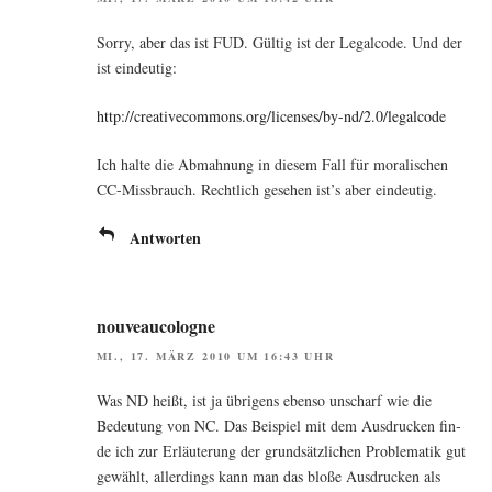
Sor­ry, aber das ist FUD. Gül­tig ist der Legal­code. Und der
ist eindeutig:
http://creativecommons.org/licenses/by-nd/2.0/legalcode
Ich hal­te die Abmah­nung in die­sem Fall für mora­li­schen
CC-Miss­brauch. Recht­lich gese­hen ist’s aber eindeutig.
Antworten
nouveaucologne
MI., 17. MÄRZ 2010 UM 16:43 UHR
Was ND heißt, ist ja übri­gens eben­so unscharf wie die
Bedeu­tung von NC. Das Bei­spiel mit dem Aus­dru­cken fin­
de ich zur Erläu­te­rung der grund­sätz­li­chen Pro­ble­ma­tik gut
gewählt, aller­dings kann man das blo­ße Aus­dru­cken als