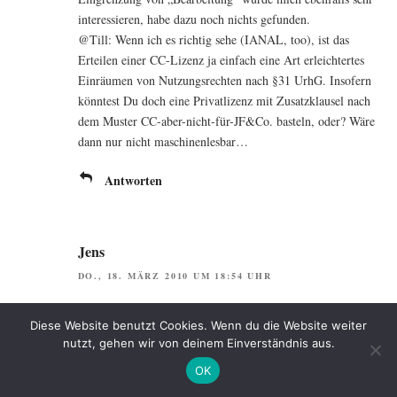
inter­es­sie­ren, habe dazu noch nichts gefunden.
@Till: Wenn ich es rich­tig sehe (IANAL, too), ist das
Ertei­len einer CC-Lizenz ja ein­fach eine Art erleich­ter­tes
Ein­räu­men von Nut­zungs­rech­ten nach §31 UrhG. Inso­fern
könn­test Du doch eine Pri­vat­li­zenz mit Zusatz­klau­sel nach
dem Mus­ter CC-aber-nicht-für-JF&Co. bas­teln, oder? Wäre
dann nur nicht maschinenlesbar…
Antworten
Jens
DO., 18. MÄRZ 2010 UM 18:54 UHR
Ich seh die Pro­ble­me bei der Schwam­mig­keit von CC-
Diese Website benutzt Cookies. Wenn du die Website weiter
Lizen­zen auch, was mit ein Grund dafür ist, dass ich das
nutzt, gehen wir von deinem Einverständnis aus.
gan­ze eher sel­ten nutze.
OK
Neh­men wir bei­spiels­wei­se NC: