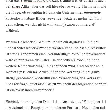
auch das
State­ment von CC
dazu]. (Ähn­lich ist es übri­gens auch
bei
Share Ali­ke
, aber das soll hier eben­so wenig The­ma sein wie
die Fra­ge, ob es legi­tim ist, dass ein Unter­neh­men
lizenz­freie
kos­ten­los nutz­ba­re Bil­der ver­wen­det; letz­te­res mei­ne ich übri­
gens schon, wer das nicht will, kann ja „non com­mer­cial“
wählen).
War­um Unschär­fen? Weil im Prin­zip ein digi­ta­les Bild nicht
unbe­ar­bei­tet wei­ter­ver­wen­det wer­den kann. Selbst ein Aus­druck
ist streng genom­men eine „Ver­än­de­rung“. Wirk­lich unver­än­dert
wäre es nur, wenn die Datei – in der sel­ben Grö­ße und ohne
wei­te­re Kom­pri­mie­rung – ein­ge­bun­den wird. Und ob der neue
Kon­text (z.B. ein taz-Arti­kel oder eine Wer­bung) nicht ganz
streng genom­men wie­der­um eine Ver­än­de­rung des Werks ist.
Die Preis­fra­ge lau­tet also: Bis zu wel­chem der fol­gen­den Schrit­te
ist ein Werk noch unverändert?
Ein­bin­den der digi­ta­len Datei 1:1 – Aus­druck auf Foto­pa­pier 1:1
– Aus­druck auf Foto­pa­pier in ande­rem For­mat – Hoch­la­den auf