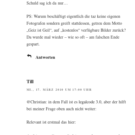
Schuld sag ich da nur…
PS: War­um beschäf­tigt eigent­lich die taz kei­ne eige­nen
Foto­gra­fen son­dern greift statt­des­sen, getreu dem Mot­to
„Geiz ist Geil“, auf „kos­ten­los“ ver­füg­ba­re Bil­der zurück?
Da wur­de mal wie­der – wie so oft – am fal­schen Ende
gespart.
Antworten
Till
MI., 17. MÄRZ 2010 UM 17:00 UHR
@Christian: in dem Fall ist es
legal­code 3.0
, aber der hilft
bei mei­ner Fra­ge oben auch nicht weiter:
Rele­vant ist erst­mal das hier: