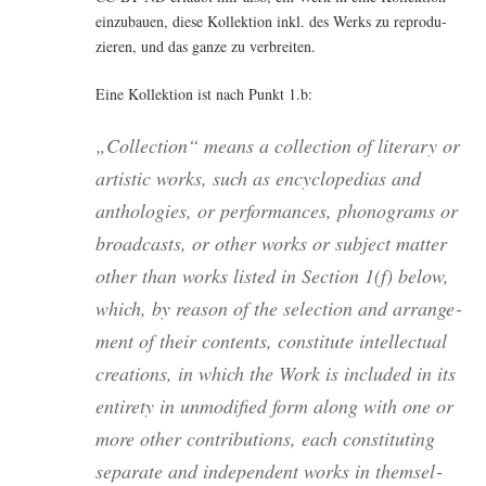
ein­zu­bau­en, die­se Kol­lek­ti­on inkl. des Werks zu repro­du­
zie­ren, und das gan­ze zu verbreiten.
Eine Kol­lek­ti­on ist nach Punkt 1.b:
„Coll­ec­tion“ means a coll­ec­tion of lite­ra­ry or
artis­tic works, such as ency­clo­pe­di­as and
antho­lo­gies, or per­for­man­ces, pho­no­grams or
broad­casts, or other works or sub­ject mat­ter
other than works lis­ted in Sec­tion 1(f) below,
which, by reason of the sel­ec­tion and arran­ge­
ment of their con­tents, con­sti­tu­te intellec­tu­al
crea­ti­ons, in which the Work is included in its
enti­re­ty in unmo­di­fied form along with one or
more other con­tri­bu­ti­ons, each con­sti­tu­ting
sepa­ra­te and inde­pen­dent works in them­sel­