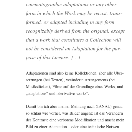
cine­ma­to­gra­phic adapt­a­ti­ons or any other
form in which the Work may be recast, trans­
for­med, or adapt­ed inclu­ding in any form
reco­gniz­ab­ly deri­ved from the ori­gi­nal, except
that a work that con­sti­tu­tes a Coll­ec­tion will
not be con­side­red an Adapt­a­ti­on for the pur­
po­se of this License. […]
Adapt­a­tio­nen sind also kei­ne Kol­lek­tio­nen, aber alle Über­
set­zun­gen (bei Tex­ten), ver­än­der­te Arran­ge­ments (bei
Musik­stü­cken), Fil­me auf der Grund­la­ge eines Werks, und
„adapt­a­ti­ons“ und „deri­va­ti­ve works“.
Damit bin ich aber mei­ner Mei­nung nach (IANAL) genau­
so schlau wie vor­her, was Bil­der angeht: ist das Ver­än­dern
der Kon­tras­te eine ver­bo­te­ne Modi­fi­ka­ti­on und macht mein
Bild zu einer Adapt­a­ti­on – oder eine tech­ni­sche Not­wen­