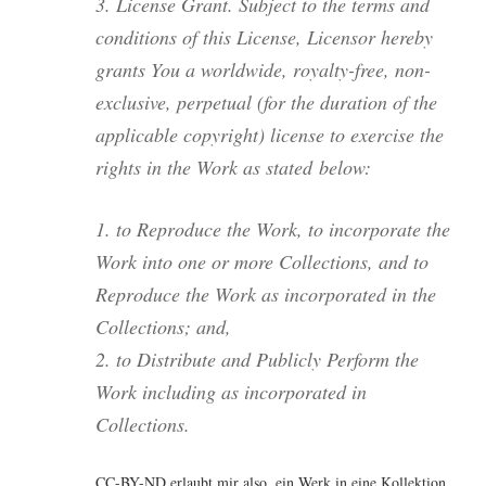
3. Licen­se Grant. Sub­ject to the terms and
con­di­ti­ons of this Licen­se, Licen­sor her­eby
grants You a world­wi­de, royal­ty-free, non-
exclu­si­ve, per­pe­tu­al (for the dura­ti­on of the
appli­ca­ble copy­right) licen­se to exer­cise the
rights in the Work as sta­ted below:
1. to Repro­du­ce the Work, to incor­po­ra­te the
Work into one or more Coll­ec­tions, and to
Repro­du­ce the Work as incor­po­ra­ted in the
Coll­ec­tions; and,
2. to Dis­tri­bu­te and Publicly Per­form the
Work inclu­ding as incor­po­ra­ted in
Collections.
CC-BY-ND erlaubt mir also, ein Werk in eine Kol­lek­ti­on