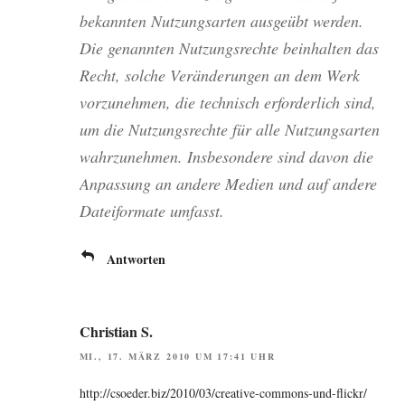
bekann­ten Nut­zungs­ar­ten aus­ge­übt wer­den.
Die genann­ten Nut­zungs­rech­te beinhal­ten das
Recht, sol­che Ver­än­de­run­gen an dem Werk
vor­zu­neh­men, die tech­nisch erfor­der­lich sind,
um die Nut­zungs­rech­te für alle Nut­zungs­ar­ten
wahr­zu­neh­men. Ins­be­son­de­re sind davon die
Anpas­sung an ande­re Medi­en und auf ande­re
Datei­for­ma­te umfasst.
Antworten
Christian S.
MI., 17. MÄRZ 2010 UM 17:41 UHR
http://csoeder.biz/2010/03/creative-commons-und-flickr/