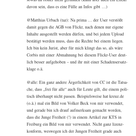
davon sein, dass es eine Fül­le an Infos gibt …)
@Matthias Urbach (taz): Na pri­ma … der User ver­stößt
damit gegen die AGB von Flickr, nach denen nur eige­ne
Inhal­te aus­ge­stellt wer­den dür­fen, und bei jedem Upload
bestä­tigt wer­den muss, dass die Rech­te bei einem lie­gen.
Ich bin kein Jurist, aber für mich klingt das so, als wäre
Cor­bis mit einer Abmah­nung bei die­sem Flickr-User deut­
lich bes­ser auf­ge­ho­ben – und ihr mit einer Scha­dens­er­satz­
kla­ge o.ä.
@alle: Ein ganz ande­re Ärger­lich­keit von CC ist die Tat­sa­
che, dass „frei für alle“ auch für Leu­te gilt, die einem poli­
tisch über­haupt nicht pas­sen. Bei­spiels­wei­se hat kreuz.de
(o.ä.) mal ein Bild von Vol­ker Beck von mir ver­wen­det,
und gera­de bin ich drauf auf­merk­sam gemacht wor­den,
dass die Jun­ge Frei­heit (!) in einem Arti­kel zur KTS in
Frei­burg ein Bild von mir ver­wen­det. Nicht ganz lizenz­
kon­form, wes­we­gen ich der Jun­gen Frei­heit gra­de auch