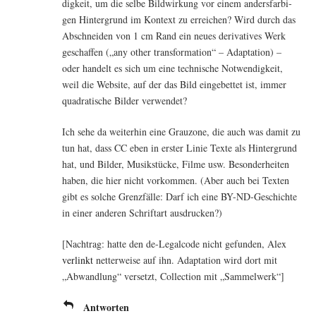
dig­keit, um die sel­be Bild­wir­kung vor einem anders­far­bi­
gen Hin­ter­grund im Kon­text zu errei­chen? Wird durch das
Abschnei­den von 1 cm Rand ein neu­es deri­va­ti­ves Werk
geschaf­fen („any other trans­for­ma­ti­on“ – Adapt­a­ti­on) –
oder han­delt es sich um eine tech­ni­sche Not­wen­dig­keit,
weil die Web­site, auf der das Bild ein­ge­bet­tet ist, immer
qua­dra­ti­sche Bil­der verwendet?
Ich sehe da wei­ter­hin eine Grau­zo­ne, die auch was damit zu
tun hat, dass CC eben in ers­ter Linie Tex­te als Hin­ter­grund
hat, und Bil­der, Musik­stü­cke, Fil­me usw. Beson­der­hei­ten
haben, die hier nicht vor­kom­men. (Aber auch bei Tex­ten
gibt es sol­che Grenz­fäl­le: Darf ich eine BY-ND-Geschich­te
in einer ande­ren Schrift­art ausdrucken?)
[Nach­trag: hat­te den de-Legal­code nicht gefun­den, Alex
ver­linkt
net­ter­wei­se auf ihn. Adapt­a­ti­on wird dort mit
„Abwand­lung“ ver­setzt, Coll­ec­tion mit „Sam­mel­werk“]
Antworten