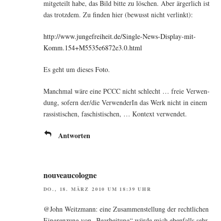
mit­ge­teilt habe, das Bild bit­te zu löschen. Aber ärger­lich ist
das trotz­dem. Zu fin­den hier (bewusst nicht verlinkt):
http://www.jungefreiheit.de/Single-News-Display-mit-
Komm.154+M5535e6872e3.0.html
Es geht um die­ses
Foto
.
Manch­mal wäre eine PCCC nicht schlecht … freie Ver­wen­
dung, sofern der/die Ver­wen­de­rIn das Werk nicht in einem
ras­sis­ti­schen, faschis­ti­schen, … Kon­text verwendet.
Antworten
nouveaucologne
DO., 18. MÄRZ 2010 UM 18:39 UHR
@John Weit­zmann: eine Zusam­men­stel­lung der recht­li­chen
Ein­gren­zung von „Bear­bei­tung“ wür­de mich eben­falls sehr