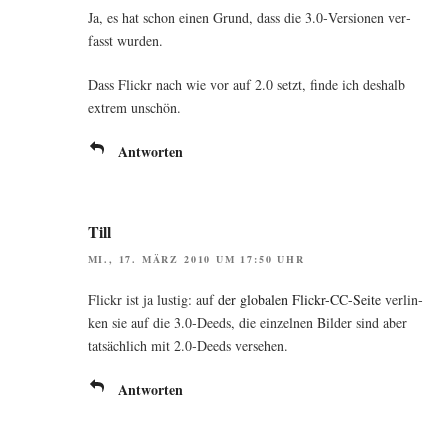
Ja, es hat schon einen Grund, dass die 3.0‑Versionen ver­
fasst wurden.
Dass Flickr nach wie vor auf 2.0 setzt, fin­de ich des­halb
extrem unschön.
Antworten
Till
MI., 17. MÄRZ 2010 UM 17:50 UHR
Flickr ist ja lus­tig: auf
der glo­ba­len Flickr-CC-Sei­te
ver­lin­
ken sie auf die 3.0‑Deeds, die ein­zel­nen Bil­der sind aber
tat­säch­lich mit 2.0‑Deeds versehen.
Antworten