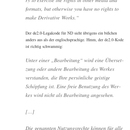
for­mats, but other­wi­se you have no rights to
make Deri­va­ti­ve Works.“
Der
de2.0‑Legalcode
für ND sieht übri­gens ein biß­chen
anders aus als der eng­lisch­spra­chi­ge. Hmm, der de2.0‑Kode
ist rich­tig schwammig:
Unter einer „Bear­bei­tung“ wird eine Über­set­
zung oder ande­re Bear­bei­tung des Wer­kes
ver­stan­den, die Ihre per­sön­li­che geis­ti­ge
Schöp­fung ist. Eine freie Benut­zung des Wer­
kes wird nicht als Bear­bei­tung angesehen.
[…]
Die genann­ten Nut­zungs­rech­te kön­nen für alle