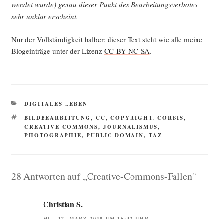
wen­det wur­de) genau die­ser Punkt des Bear­bei­tungs­ver­bo­tes
sehr unklar erscheint.
Nur der Voll­stän­dig­keit hal­ber: die­ser Text steht wie alle mei­ne
Blog­ein­trä­ge unter der Lizenz
CC-BY-NC-SA
.
KATEGORIEN
DIGITALES LEBEN
SCHLAGWÖRTER
BILDBEARBEITUNG
,
CC
,
COPYRIGHT
,
CORBIS
,
CREATIVE COMMONS
,
JOURNALISMUS
,
PHOTOGRAPHIE
,
PUBLIC DOMAIN
,
TAZ
28 Antworten auf „Creative-Commons-Fallen“
Christian S.
MI., 17. MÄRZ 2010 UM 16:42 UHR