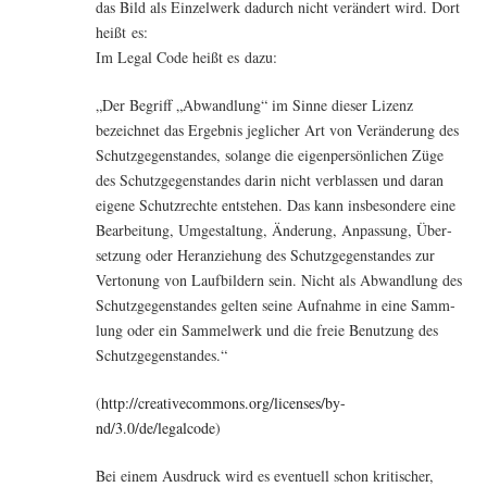
das Bild als Ein­zel­werk dadurch nicht ver­än­dert wird. Dort
heißt es:
Im Legal Code heißt es dazu:
„Der Begriff „Abwand­lung“ im Sin­ne die­ser Lizenz
bezeich­net das Ergeb­nis jeg­li­cher Art von Ver­än­de­rung des
Schutz­ge­gen­stan­des, solan­ge die eigen­per­sön­li­chen Züge
des Schutz­ge­gen­stan­des dar­in nicht ver­blas­sen und dar­an
eige­ne Schutz­rech­te ent­ste­hen. Das kann ins­be­son­de­re eine
Bear­bei­tung, Umge­stal­tung, Ände­rung, Anpas­sung, Über­
set­zung oder Her­an­zie­hung des Schutz­ge­gen­stan­des zur
Ver­to­nung von Lauf­bil­d­ern sein. Nicht als Abwand­lung des
Schutz­ge­gen­stan­des gel­ten sei­ne Auf­nah­me in eine Samm­
lung oder ein Sam­mel­werk und die freie Benut­zung des
Schutzgegenstandes.“
(
http://creativecommons.org/licenses/by-
nd/3.0/de/legalcode
)
Bei einem Aus­druck wird es even­tu­ell schon kri­ti­scher,