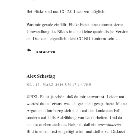
Bei Flickr sind nur CC‑2.0‑Lizenzen möglich.
Was mir gera­de ein­fällt: Flickr bie­tet eine auto­ma­ti­sier­te
Umwand­lung des Bil­des in eine klei­ne qua­dra­ti­sche Ver­si­on
an. Das kann eigent­lich nicht CC-ND-kon­form sein …
Antworten
Alex Schestag
MI., 17. MÄRZ 2010 UM 17:14 UHR
@BXL Es ist ja schön, daß du mir ant­wor­test. Lei­der ant­
wor­test du auf etwas, was ich gar nicht gesagt habe. Mei­ne
Argu­men­ta­ti­on bezog sich nicht auf den kon­kre­ten Fall,
son­dern auf Tills Auf­zäh­lung von Unklar­hei­ten. Und da
nann­te er eben auch das Bei­spiel, daß ein
unver­än­der­tes
Bild in einen Text ein­ge­fügt wird, und stell­te zur Dis­kus­si­