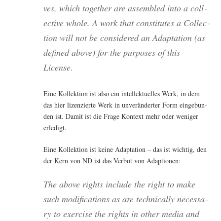
ves, which tog­e­ther are assem­bled into a coll­
ec­ti­ve who­le. A work that con­sti­tu­tes a Coll­ec­
tion will not be con­side­red an Adapt­a­ti­on (as
defi­ned abo­ve) for the pur­po­ses of this
License.
Eine Kol­lek­ti­on ist also ein intel­lek­tu­el­les Werk, in dem
das hier lizen­zier­te Werk in unver­än­der­ter Form ein­ge­bun­
den ist. Damit ist die Fra­ge Kon­text mehr oder weni­ger
erledigt.
Eine Kol­lek­ti­on ist kei­ne Adapt­a­ti­on – das ist wich­tig, den
der Kern von ND ist das Ver­bot von Adaptionen:
The abo­ve rights include the right to make
such modi­fi­ca­ti­ons as are tech­ni­cal­ly neces­sa­
ry to exer­cise the rights in other media and