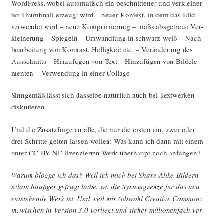
Word­Press, wobei auto­ma­tisch ein beschnit­te­ner und ver­klei­ner­
ter Thumb­nail erzeugt wird – neu­er Kon­text, in dem das Bild
ver­wen­det wird – neue Kom­pri­mie­rung – maß­stabs­ge­treue Ver­
klei­ne­rung – Spie­geln – Umwand­lung in schwarz-weiß – Nach­
be­ar­bei­tung von Kon­trast, Hel­lig­keit etc. – Ver­än­de­rung des
Aus­schnitts – Hin­zu­fü­gen von Text – Hin­zu­fü­gen von Bild­ele­
men­ten – Ver­wen­dung in einer Collage
Sinn­ge­mäß lässt sich das­sel­be natür­lich auch bei Text­wer­ken
diskutieren.
Und die Zusatz­fra­ge an alle, die nur die ers­ten ein, zwei oder
drei Schrit­te gel­ten las­sen wol­len: Was kann ich dann mit einem
unter CC-BY-ND lizen­zier­ten Werk über­haupt noch anfangen?
War­um blog­ge ich das? Weil ich mich bei Share-Ali­ke-Bil­dern
schon häu­fi­ger gefragt habe, wo die Sys­tem­gren­ze für das neu
ent­ste­hen­de Werk ist. Und weil mir (obwohl Crea­ti­ve Com­mons
inzwi­schen in Ver­si­on 3.0 vor­liegt und sicher mil­lio­nen­fach ver­