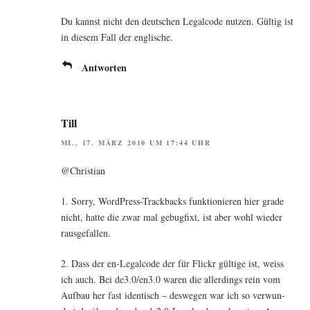
Du kannst nicht den deut­schen Legal­code nut­zen. Gül­tig ist
in die­sem Fall der englische.
Antworten
Till
MI., 17. MÄRZ 2010 UM 17:44 UHR
@Christian
1. Sor­ry, Word­Press-Track­backs funk­tio­nie­ren hier gra­de
nicht, hat­te die zwar mal gebug­fixt, ist aber wohl wie­der
rausgefallen.
2. Dass der en-Legal­code der für Flickr gül­ti­ge ist, weiss
ich auch. Bei de3.0/en3.0 waren die aller­dings rein vom
Auf­bau her fast iden­tisch – des­we­gen war ich so ver­wun­