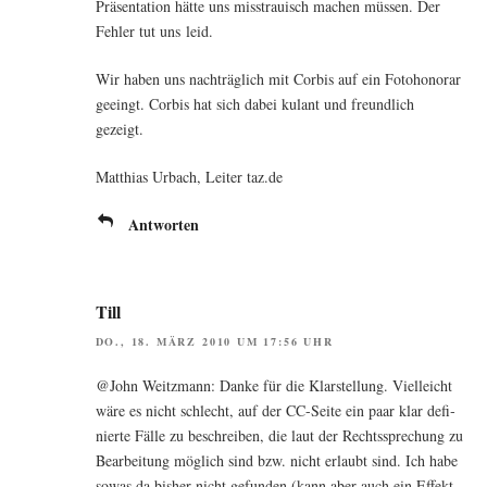
Prä­sen­ta­ti­on hät­te uns miss­trau­isch machen müs­sen. Der
Feh­ler tut uns leid.
Wir haben uns nach­träg­lich mit Cor­bis auf ein Foto­ho­no­rar
gee­ingt. Cor­bis hat sich dabei kulant und freund­lich
gezeigt.
Mat­thi­as Urbach, Lei­ter taz.de
Antworten
Till
DO., 18. MÄRZ 2010 UM 17:56 UHR
@John Weit­zmann: Dan­ke für die Klar­stel­lung. Viel­leicht
wäre es nicht schlecht, auf der CC-Sei­te ein paar klar defi­
nier­te Fäl­le zu beschrei­ben, die laut der Rechts­spre­chung zu
Bear­bei­tung mög­lich sind bzw. nicht erlaubt sind. Ich habe
sowas da bis­her nicht gefun­den (kann aber auch ein Effekt