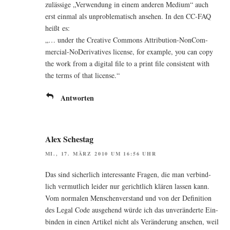
zuläs­si­ge „Ver­wen­dung in einem ande­ren Medi­um“ auch
erst ein­mal als unpro­ble­ma­tisch anse­hen. In den CC-FAQ
heißt es:
„… under the Crea­ti­ve Com­mons Attri­bu­ti­on-Non­Com­
mer­cial-NoDe­ri­va­ti­ves licen­se, for exam­p­le, you can copy
the work from a digi­tal file to a print file con­sis­tent with
the terms of that license.“
Antworten
Alex Schestag
MI., 17. MÄRZ 2010 UM 16:56 UHR
Das sind sicher­lich inter­es­san­te Fra­gen, die man ver­bind­
lich ver­mut­lich lei­der nur gericht­lich klä­ren las­sen kann.
Vom nor­ma­len Men­schen­ver­stand und von der Defi­ni­ti­on
des Legal Code aus­ge­hend wür­de ich das unver­än­der­te Ein­
bin­den in einen Arti­kel nicht als Ver­än­de­rung anse­hen, weil