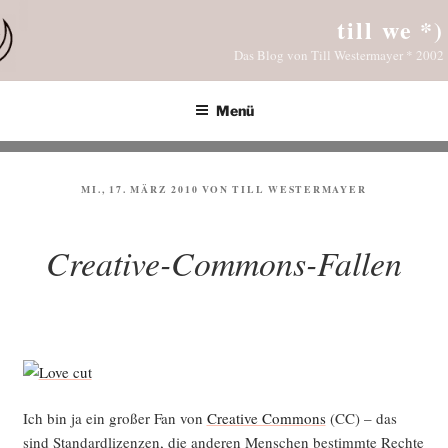
Zum
till we *)
Inhalt
Das Blog von Till Westermayer * 2002
springen
Menü
VERÖFFENTLICHT
MI., 17. MÄRZ 2010
VON
TILL WESTERMAYER
AM
Creative-Commons-Fallen
Ich bin ja ein gro­ßer Fan von
Crea­ti­ve Com­mons
(CC) – das
sind Stan­dard­li­zen­zen, die ande­ren Men­schen bestimm­te Rech­te