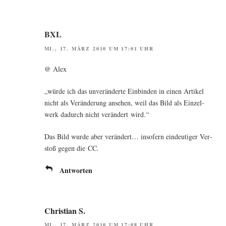
BXL
MI., 17. MÄRZ 2010 UM 17:01 UHR
@ Alex
„wür­de ich das unver­än­der­te Ein­bin­den in einen Arti­kel
nicht als Ver­än­de­rung anse­hen, weil das Bild als Ein­zel­
werk dadurch nicht ver­än­dert wird.“
Das Bild wur­de aber ver­än­dert… inso­fern ein­deu­ti­ger Ver­
stoß gegen die CC.
Antworten
Christian S.
MI., 17. MÄRZ 2010 UM 17:08 UHR