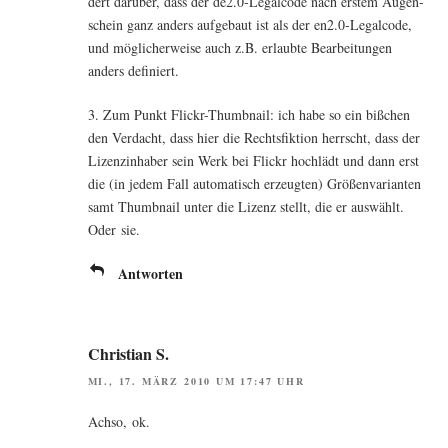
dert dar­über, dass der de2.0‑Legalcode nach ers­tem Augen­
schein ganz anders auf­ge­baut ist als der en2.0‑Legalcode,
und mög­li­cher­wei­se auch z.B. erlaub­te Bear­bei­tun­gen
anders definiert.
3. Zum Punkt Flickr-Thumb­nail: ich habe so ein biß­chen
den Ver­dacht, dass hier die Rechts­fik­ti­on herrscht, dass der
Lizenz­in­ha­ber sein Werk bei Flickr hoch­lädt und dann erst
die (in jedem Fall auto­ma­tisch erzeug­ten) Grö­ßen­va­ri­an­ten
samt Thumb­nail unter die Lizenz stellt, die er aus­wählt.
Oder sie.
Antworten
Christian S.
MI., 17. MÄRZ 2010 UM 17:47 UHR
Ach­so, ok.