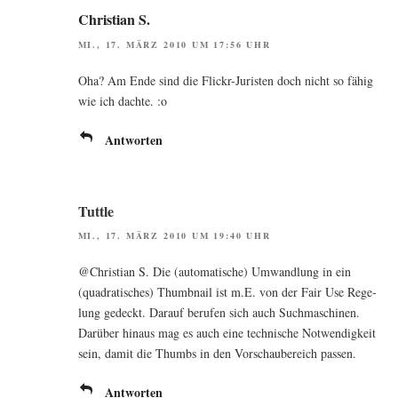
Christian S.
MI., 17. MÄRZ 2010 UM 17:56 UHR
Oha? Am Ende sind die Flickr-Juris­ten doch nicht so fähig
wie ich dach­te. :o
Antworten
Tuttle
MI., 17. MÄRZ 2010 UM 19:40 UHR
@Christian S. Die (auto­ma­ti­sche) Umwand­lung in ein
(qua­dra­ti­sches) Thumb­nail ist m.E. von der Fair Use Rege­
lung gedeckt. Dar­auf beru­fen sich auch Such­ma­schi­nen.
Dar­über hin­aus mag es auch eine tech­ni­sche Not­wen­dig­keit
sein, damit die Thumbs in den Vor­schau­be­reich passen.
Antworten