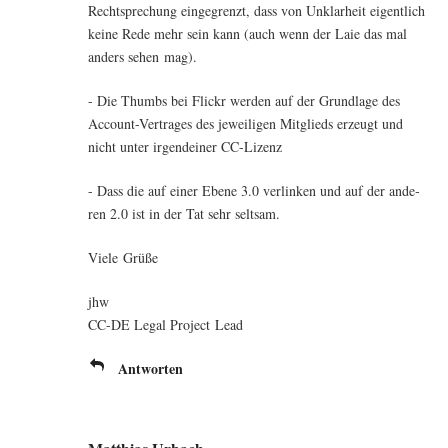
Recht­spre­chung ein­ge­grenzt, dass von Unklar­heit eigent­lich
kei­ne Rede mehr sein kann (auch wenn der Laie das mal
anders sehen mag).
- Die Thumbs bei Flickr wer­den auf der Grund­la­ge des
Account-Ver­tra­ges des jewei­li­gen Mit­glieds erzeugt und
nicht unter irgend­ei­ner CC-Lizenz
- Dass die auf einer Ebe­ne 3.0 ver­lin­ken und auf der ande­
ren 2.0 ist in der Tat sehr seltsam.
Vie­le Grüße
jhw
CC-DE Legal Pro­ject Lead
Antworten