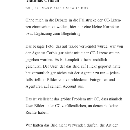
Matthias Urbach
DO., 18. MÄRZ 2010 UM 16:16 UHR
Ohne mich in die Debat­te in die Fall­stri­cke der CC-Lizen­
zen ein­mi­schen zu wol­len, hier nur eine klei­ne Kor­rek­tur
bzw. Ergän­zung zum Blogeintrag:
Das besag­te Foto, das auf taz.de ver­wen­det wur­de, war von
der Agen­tur Cor­bis gar nicht mit einer CC-Lizenz wei­ter­
ge­ge­ben wor­den. Es ist kom­plett urhe­ber­recht­lich
geschützt. Der User, der das Bild auf Flickr gepos­tet hat­te,
hat ver­mut­lich gar nichts mit der Agen­tur zu tun – jeden­
falls stellt er Bil­der von ver­schie­de­nen Foto­gra­fen und
Agen­tu­ren auf sei­nem Account aus.
Das ist viel­leicht das größ­te Pro­blem mit CC, dass näm­lich
User Bil­der unter CC ver­öf­fent­li­chen, an denen sie kei­ne
Rech­te haben.
Wir hät­ten das Bild nicht ver­wen­den dür­fen, die Art der