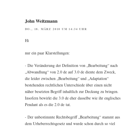
John Weitzmann
DO., 18. MÄRZ 2010 UM 14:34 UHR
Hi
nur ein paar Klarstellungen:
- Die Ver­än­de­rung der Defi­ni­ti­on von „Bear­bei­tung“ nach
„Abwand­lung“ von 2.0 de auf 3.0 de dien­te dem Zweck,
die lei­der zwi­schen „Bear­bei­tung“ und „Adapt­a­ti­on“
bestehen­den recht­li­chen Unter­schie­de über einen nicht
näher besetz­ten Begriff inhalt­lich zur Deckung zu brin­gen.
Inso­fern bewirkt die 3.0 de eher das­sel­be wie ihr eng­li­sches
Pen­dant als es die 2.0 de tat.
- Der unbe­stimm­te Rechts­be­griff „Bear­bei­tung“ stammt aus
dem Urhe­ber­rechts­ge­setz und wur­de schon durch so viel