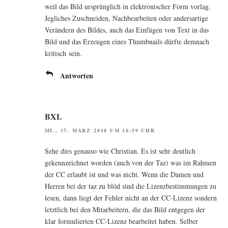
weil das Bild ursprüng­lich in elek­tro­ni­scher Form vor­lag.
Jeg­li­ches Zuschnei­den, Nach­be­ar­bei­ten oder anders­ar­ti­ge
Ver­än­dern des Bil­des, auch das Ein­fü­gen von Text in das
Bild und das Erzeu­gen eines Thumb­nails dürf­te dem­nach
kri­tisch sein.
Antworten
BXL
MI., 17. MÄRZ 2010 UM 16:59 UHR
Sehe dies genau­so wie Chris­ti­an. Es ist sehr deut­lich
gekenn­zeich­net wor­den (auch von der Taz) was im Rah­men
der CC erlaubt ist und was nicht. Wenn die Damen und
Her­ren bei der taz zu blöd sind die Lizenz­be­stim­mun­gen zu
lesen, dann liegt der Feh­ler nicht an der CC-Lizenz son­dern
letzt­lich bei den Mit­ar­bei­tern, die das Bild ent­ge­gen der
klar for­mu­lier­ten CC-Lizenz bear­bei­tet haben. Sel­ber