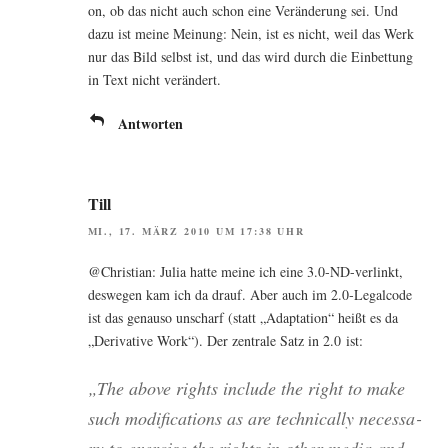
on, ob das nicht auch schon eine Ver­än­de­rung sei. Und
dazu ist mei­ne Mei­nung: Nein, ist es nicht, weil das Werk
nur das Bild selbst ist, und das wird durch die Ein­bet­tung
in Text nicht verändert.
Antworten
Till
MI., 17. MÄRZ 2010 UM 17:38 UHR
@Christian: Julia hat­te mei­ne ich eine 3.0‑ND-verlinkt,
des­we­gen kam ich da drauf. Aber auch im 2.0‑Legalcode
ist das genau­so unscharf (statt „Adapt­a­ti­on“ heißt es da
„Deri­va­ti­ve Work“). Der zen­tra­le Satz in 2.0 ist:
„The abo­ve rights include the right to make
such modi­fi­ca­ti­ons as are tech­ni­cal­ly neces­sa­
ry to exer­cise the rights in other media and