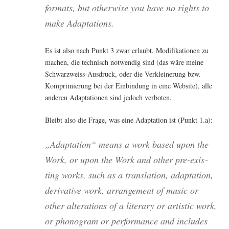
for­mats, but other­wi­se you have no rights to
make Adaptations.
Es ist also nach Punkt 3 zwar erlaubt, Modi­fi­ka­tio­nen zu
machen, die tech­nisch not­wen­dig sind (das wäre mei­ne
Schwarz­weiss-Aus­druck, oder die Ver­klei­ne­rung bzw.
Kom­pri­mie­rung bei der Ein­bin­dung in eine Web­site), alle
ande­ren Adapt­a­tio­nen sind jedoch verboten.
Bleibt also die Fra­ge, was eine Adapt­a­ti­on ist (Punkt 1.a):
„Adapt­a­ti­on“ means a work based upon the
Work, or upon the Work and other pre-exis­
ting works, such as a trans­la­ti­on, adapt­a­ti­on,
deri­va­ti­ve work, arran­ge­ment of music or
other altera­ti­ons of a lite­ra­ry or artis­tic work,
or pho­no­gram or per­for­mance and includes