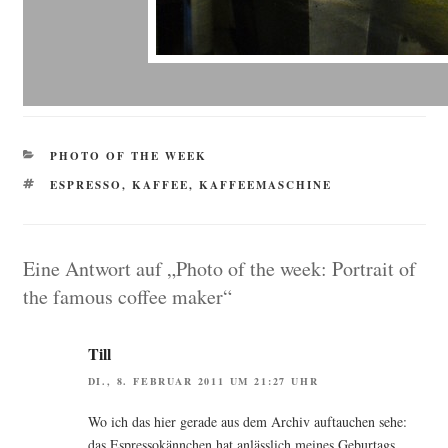
KATEGORIEN
PHOTO OF THE WEEK
SCHLAGWÖRTER
ESPRESSO
,
KAFFEE
,
KAFFEEMASCHINE
Eine Antwort auf „Photo of the week: Portrait of
the famous coffee maker“
Till
DI., 8. FEBRUAR 2011 UM 21:27 UHR
Wo ich das hier gera­de aus dem Archiv auf­tau­chen sehe:
das Espres­so­känn­chen hat anläss­lich mei­nes Gebur­tags