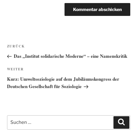
Beitragsnavigation
Vorheriger
ZURÜCK
Beitrag
Das „Institut solidarische Moderne“ – eine Namenskritik
Nächster
WEITER
Beitrag
Kurz: Umweltsoziologie auf dem Jubiläumskongress der
Deutschen Gesellschaft für Soziologie
Suche
Such
nach: