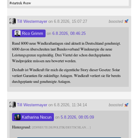
#
startrek
#
snw
Till Westermayer
on 6.8.2026, 15:07:27
boosted
Rico Grimm
on
6.8.2026, 08:46:25
Rund 8000 neue Windkraftanlagen sind aktuell in Deutschland genehmigt.
6000 davon überschreiten laut Bundesverband Windenergie die neue
Leistungsgrenze regelmäßig. Drei Viertel der schon durchgeplanten
Windprojekte müssen neu bewertet werden.
Deshalb ist Windkraft für mich die eigentliche Story dieser Gesetze: Solar
verliert Garantien für zukünftige Anlagen. Windkraft verliert sie für bereits
durchgeplante und genehmigte Anlagen.
Till Westermayer
on 6.8.2026, 11:34:14
boosted
Katharina Nocun
on
5.8.2026, 08:05:09
Hintergrund:
ZDFHEUTE.DE/POLITIK/DEUTSCHLAN