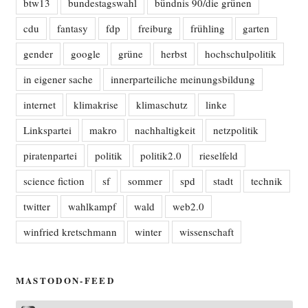
btw13
bundestagswahl
bündnis 90/die grünen
cdu
fantasy
fdp
freiburg
frühling
garten
gender
google
grüne
herbst
hochschulpolitik
in eigener sache
innerparteiliche meinungsbildung
internet
klimakrise
klimaschutz
linke
Linkspartei
makro
nachhaltigkeit
netzpolitik
piratenpartei
politik
politik2.0
rieselfeld
science fiction
sf
sommer
spd
stadt
technik
twitter
wahlkampf
wald
web2.0
winfried kretschmann
winter
wissenschaft
MASTODON-FEED