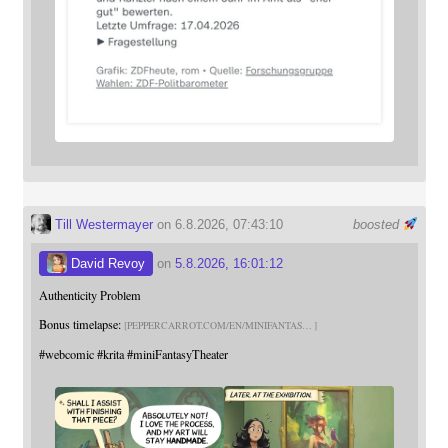
Till Westermayer
on 6.8.2026, 07:43:10
boosted
David Revoy
on
5.8.2026, 16:01:12
Authenticity Problem
Bonus timelapse:
PEPPERCARROT.COM/EN/MINIFANTAS
#
webcomic
#
krita
#
miniFantasyTheater