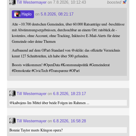
Till Westermayer
on 7.8.2026, 10:12:43
boosted
Haplo
on
5.8.2026, 08:21:17
Alle ~10.700 deutschen Gemeinden, über 60.000 Ratsanträge und -beschlüsse
mit Abstimmungsergebnissen, durchsuchbar an einem Ort: ratsblick.de -
kostenlos, ohne Account, ohne Tracking, Inklusive E-Mail-Alerts für deine
Gemeinde oder deine Themen
Aufbauend auf dem OParl-Standard von
@
okfde
: das offizielle Verzeichnis
kennt 127 Schnittstellen, ich habe über 500 gefunden.
Boosts willkommen!
#
OpenData
#
Kommunalpolitik
#
Gemeinderat
#
Demokratie
#
CivicTech
#
Transparenz
#
OParl
Till Westermayer
on
6.8.2026, 18:23:17
@
kaibojens
Im Mittel über beide Folgen im Rahmen ...
Till Westermayer
on
6.8.2026, 16:58:28
Bonnie Taylor meets Klingon opera?