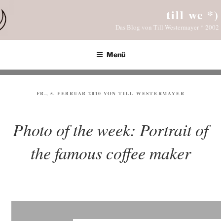
Zum
till we *)
Inhalt
Das Blog von Till Westermayer * 2002
springen
Menü
VERÖFFENTLICHT
FR., 5. FEBRUAR 2010
VON
TILL WESTERMAYER
AM
Photo of the week: Portrait of
the famous coffee maker