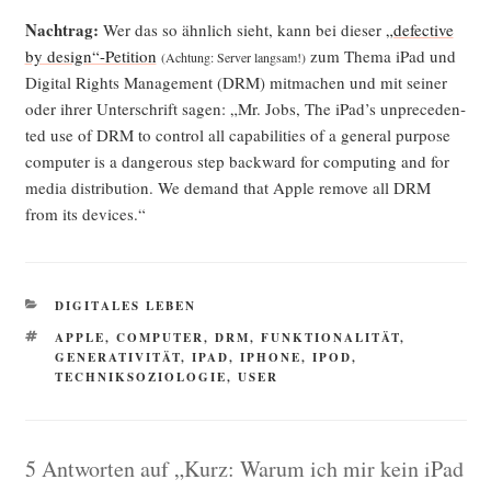
Nach­trag:
Wer das so ähn­lich sieht, kann bei die­ser
„defec­ti­ve
by design“-Petition
zum The­ma iPad und
(Ach­tung: Ser­ver lang­sam!)
Digi­tal Rights Manage­ment (DRM) mit­ma­chen und mit sei­ner
oder ihrer Unter­schrift sagen: „Mr. Jobs, The iPad’s unpre­ce­den­
ted use of DRM to con­trol all capa­bi­li­ties of a gene­ral pur­po­se
com­pu­ter is a dan­ge­rous step back­ward for com­pu­ting and for
media dis­tri­bu­ti­on. We demand that Apple remo­ve all DRM
from its devices.“
KATEGORIEN
DIGITALES LEBEN
SCHLAGWÖRTER
APPLE
,
COMPUTER
,
DRM
,
FUNKTIONALITÄT
,
GENERATIVITÄT
,
IPAD
,
IPHONE
,
IPOD
,
TECHNIKSOZIOLOGIE
,
USER
5 Antworten auf „Kurz: Warum ich mir kein iPad