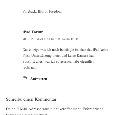
Pingback:
Bits of Freedom
iPad Forum
MI., 17. MÄRZ 2010 UM 16:00 UHR
Das ein­zi­ge was ich noch bemäng­le ist, dass das iPad kei­ne
Flash Unter­stüt­zung bie­tet und kei­ne Kame­ra hat.
Sonst ist alles, was ich so gese­hen habe eigent­lich
recht gut.
Antworten
Schreibe einen Kommentar
Deine E-Mail-Adresse wird nicht veröffentlicht.
Erforderliche
Felder sind mit
*
markiert