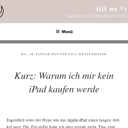
Zum
till we *)
Inhalt
Das Blog von Till Westermayer * 2002
springen
Menü
VERÖFFENTLICHT
DO., 28. JANUAR 2010
VON
TILL WESTERMAYER
AM
Kurz: Warum ich mir kein
iPad kaufen werde
Eigent­lich wäre der Hype um das
Apple-iPad
einen lan­gen Arti­
kel wert. Die Zeit dafür habe ich aber gera­de nicht. Eine gute