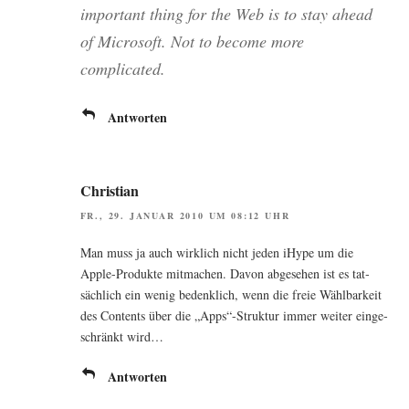
important thing for the Web is to stay ahead
of Micro­soft. Not to beco­me more
complicated.
Antworten
Christian
FR., 29. JANUAR 2010 UM 08:12 UHR
Man muss ja auch wirk­lich nicht jeden iHype um die
Apple-Pro­duk­te mit­ma­chen. Davon abge­se­hen ist es tat­
säch­lich ein wenig bedenk­lich, wenn die freie Wähl­bar­keit
des Con­tents über die „Apps“-Struktur immer wei­ter ein­ge­
schränkt wird…
Antworten