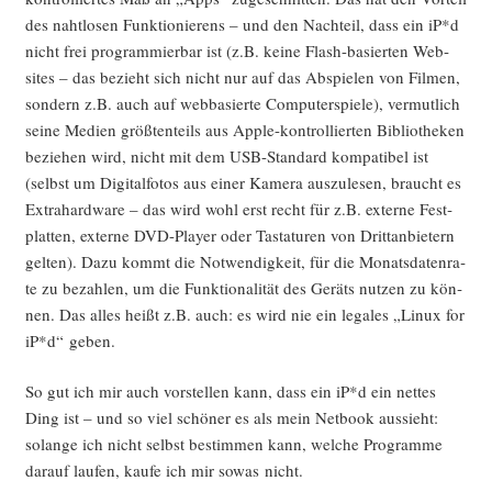
des naht­lo­sen Funk­tio­nie­rens – und den Nach­teil, dass ein iP*d
nicht frei pro­gram­mier­bar ist (z.B. kei­ne Flash-basier­ten Web­
sites – das bezieht sich nicht nur auf das Abspie­len von Fil­men,
son­dern z.B. auch auf web­ba­sier­te Com­pu­ter­spie­le), ver­mut­lich
sei­ne Medi­en größ­ten­teils aus Apple-kon­trol­lier­ten Biblio­the­ken
bezie­hen wird, nicht mit dem USB-Stan­dard kom­pa­ti­bel ist
(selbst um Digi­tal­fo­tos aus einer Kame­ra aus­zu­le­sen, braucht es
Extra­hard­ware – das wird wohl erst recht für z.B. exter­ne Fest­
plat­ten, exter­ne DVD-Play­er oder Tas­ta­tu­ren von Dritt­an­bie­tern
gel­ten). Dazu kommt die Not­wen­dig­keit, für die Monats­da­ten­ra­
te zu bezah­len, um die Funk­tio­na­li­tät des Geräts nut­zen zu kön­
nen. Das alles heißt z.B. auch: es wird nie ein lega­les „Linux for
iP*d“ geben.
So gut ich mir auch vor­stel­len kann, dass ein iP*d ein net­tes
Ding ist – und so viel schö­ner es als mein Net­book aus­sieht:
solan­ge ich nicht selbst bestim­men kann, wel­che Pro­gram­me
dar­auf lau­fen, kau­fe ich mir sowas nicht.