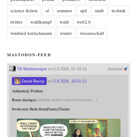
science fiction
sf
sommer
spd
stadt
technik
twitter
wahlkampf
wald
web2.0
winfried kretschmann
winter
wissenschaft
MASTODON-FEED
Till Westermayer
on 6.8.2026, 07:43:10
boosted
David Revoy
on
5.8.2026, 16:01:12
Authenticity Problem
Bonus timelapse:
PEPPERCARROT.COM/EN/MINIFANTAS
#
webcomic
#
krita
#
miniFantasyTheater