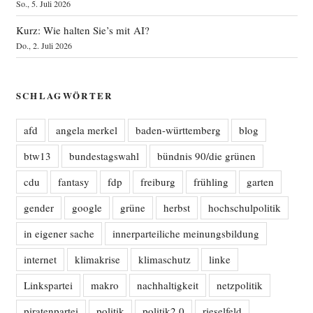
So., 5. Juli 2026
Kurz: Wie halten Sie’s mit AI?
Do., 2. Juli 2026
SCHLAGWÖRTER
afd
angela merkel
baden-württemberg
blog
btw13
bundestagswahl
bündnis 90/die grünen
cdu
fantasy
fdp
freiburg
frühling
garten
gender
google
grüne
herbst
hochschulpolitik
in eigener sache
innerparteiliche meinungsbildung
internet
klimakrise
klimaschutz
linke
Linkspartei
makro
nachhaltigkeit
netzpolitik
piratenpartei
politik
politik2.0
rieselfeld