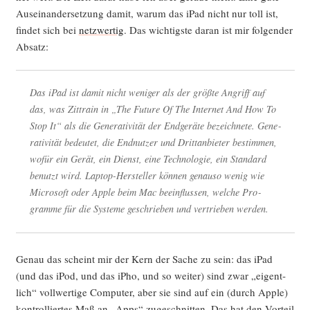
Aus­ein­an­der­set­zung damit, war­um das iPad nicht nur toll ist,
fin­det sich bei
netz­wer­tig
. Das wich­tigs­te dar­an ist mir fol­gen­der
Absatz:
Das iPad ist damit nicht weni­ger als der größ­te Angriff auf
das, was Zit­train in „The Future Of The Inter­net And How To
Stop It“ als die Gene­ra­ti­vi­tät der End­ge­rä­te bezeich­ne­te. Gene­
ra­ti­vi­tät bedeu­tet, die End­nut­zer und Dritt­an­bie­ter bestim­men,
wofür ein Gerät, ein Dienst, eine Tech­no­lo­gie, ein Stan­dard
benutzt wird. Lap­top-Her­stel­ler kön­nen genau­so wenig wie
Micro­soft oder Apple beim Mac beein­flus­sen, wel­che Pro­
gram­me für die Sys­te­me geschrie­ben und ver­trie­ben werden.
Genau das scheint mir der Kern der Sache zu sein: das iPad
(und das iPod, und das iPho, und so wei­ter) sind zwar „eigent­
lich“ voll­wer­ti­ge Com­pu­ter, aber sie sind auf ein (durch Apple)
kon­trol­lier­tes Maß an „Apps“ zuge­schnit­ten. Das hat den Vor­teil