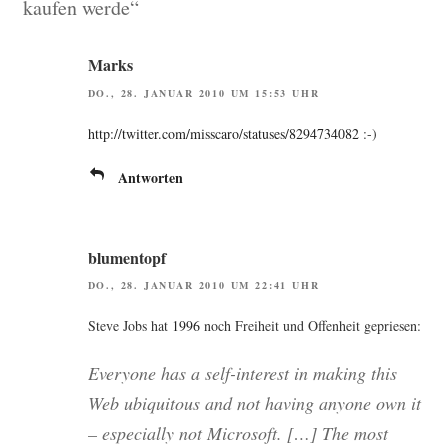
kaufen werde“
Marks
DO., 28. JANUAR 2010 UM 15:53 UHR
http://twitter.com/misscaro/statuses/8294734082
:-)
Antworten
blumentopf
DO., 28. JANUAR 2010 UM 22:41 UHR
Ste­ve Jobs hat
1996
noch Frei­heit und Offen­heit gepriesen:
Ever­yo­ne has a self-inte­rest in making this
Web ubi­qui­tous and not having anyo­ne own it
– espe­ci­al­ly not Micro­soft. […] The most