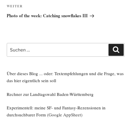
Nächster
WEITER
Beitrag
Photo of the week: Catching snowflakes III
Suche
Such
nach:
Über dieses Blog ... oder: Textempfehlungen und die Frage, was
das hier eigentlich sein soll
Rechner zur Landtagswahl Baden-Württemberg
Experimentell: meine SF- und Fantasy-Rezensionen in
durchsuchbarer Form
(Google AppSheet)