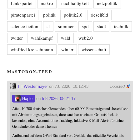
Linkspartei
makro
nachhaltigkeit
netzpolitik
piratenpartei
politik
politik2.0
rieselfeld
science fiction
sf
sommer
spd
stadt
technik
twitter
wahlkampf
wald
web2.0
winfried kretschmann
winter
wissenschaft
MASTODON-FEED
Till Westermayer
on 7.8.2026, 10:12:43
boosted
Haplo
on
5.8.2026, 08:21:17
Alle ~10.700 deutschen Gemeinden, über 60.000 Ratsanträge und -beschlüsse
mit Abstimmungsergebnissen, durchsuchbar an einem Ort: ratsblick.de -
kostenlos, ohne Account, ohne Tracking, Inklusive E-Mail-Alerts für deine
Gemeinde oder deine Themen
Aufbauend auf dem OParl-Standard von
@
okfde
: das offizielle Verzeichnis