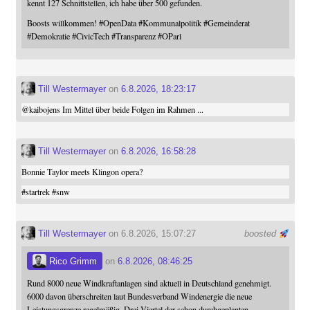
kennt 127 Schnittstellen, ich habe über 500 gefunden.
Boosts willkommen!
#
OpenData
#
Kommunalpolitik
#
Gemeinderat
#
Demokratie
#
CivicTech
#
Transparenz
#
OParl
Till Westermayer
on
6.8.2026, 18:23:17
@
kaibojens
Im Mittel über beide Folgen im Rahmen ...
Till Westermayer
on
6.8.2026, 16:58:28
Bonnie Taylor meets Klingon opera?
#
startrek
#
snw
Till Westermayer
on 6.8.2026, 15:07:27
boosted
Rico Grimm
on
6.8.2026, 08:46:25
Rund 8000 neue Windkraftanlagen sind aktuell in Deutschland genehmigt.
6000 davon überschreiten laut Bundesverband Windenergie die neue
Leistungsgrenze regelmäßig. Drei Viertel der schon durchgeplanten