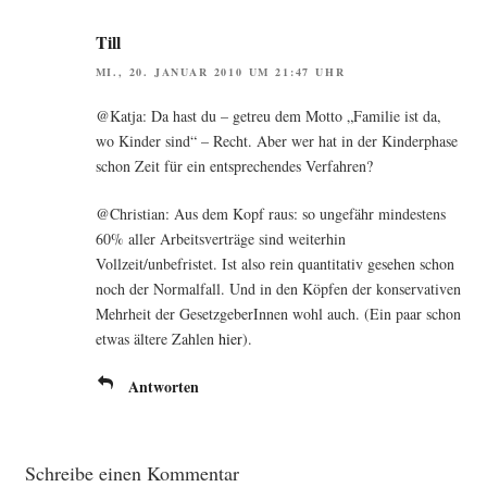
Till
MI., 20. JANUAR 2010 UM 21:47 UHR
@Katja: Da hast du – getreu dem Mot­to „Fami­lie ist da,
wo Kin­der sind“ – Recht. Aber wer hat in der Kin­der­pha­se
schon Zeit für ein ent­spre­chen­des Verfahren?
@Christian: Aus dem Kopf raus: so unge­fähr min­des­tens
60% aller Arbeits­ver­trä­ge sind wei­ter­hin
Vollzeit/unbefristet. Ist also rein quan­ti­ta­tiv gese­hen schon
noch der Nor­mal­fall. Und in den Köp­fen der kon­ser­va­ti­ven
Mehr­heit der Gesetz­ge­be­rIn­nen wohl auch. (Ein paar schon
etwas älte­re Zah­len
hier
).
Antworten
Schreibe einen Kommentar