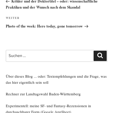
Köhler und der Doktortitel – oder: wissenschaftliche
Praktiken und der Wunsch nach dem Skandal
Nächster
WEITER
Beitrag
Photo of the week: Here today, gone tomorrow
Suche
Such
nach:
Über dieses Blog ... oder: Textempfehlungen und die Frage, was
das hier eigentlich sein soll
Rechner zur Landtagswahl Baden-Württemberg
Experimentell: meine SF- und Fantasy-Rezensionen in
durchsuchbarer Form
(Google AppSheet)