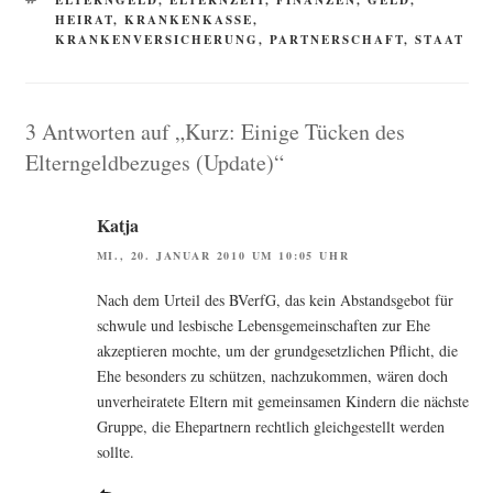
HEIRAT
,
KRANKENKASSE
,
KRANKENVERSICHERUNG
,
PARTNERSCHAFT
,
STAAT
3 Antworten auf „Kurz: Einige Tücken des
Elterngeldbezuges (Update)“
Katja
MI., 20. JANUAR 2010 UM 10:05 UHR
Nach dem Urteil des BVerfG, das kein Abstands­ge­bot für
schwu­le und les­bi­sche Lebens­ge­mein­schaf­ten zur Ehe
akzep­tie­ren moch­te, um der grund­ge­setz­li­chen Pflicht, die
Ehe beson­ders zu schüt­zen, nach­zu­kom­men, wären doch
unver­hei­ra­te­te Eltern mit gemein­sa­men Kin­dern die nächs­te
Grup­pe, die Ehe­part­nern recht­lich gleich­ge­stellt wer­den
sollte.