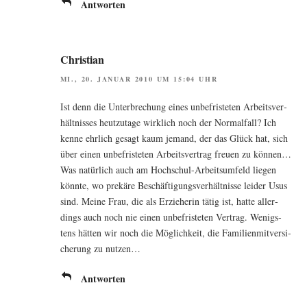
Antworten
Christian
MI., 20. JANUAR 2010 UM 15:04 UHR
Ist denn die Unter­bre­chung eines unbe­fris­te­ten Arbeits­ver­
hält­nis­ses heut­zu­ta­ge wirk­lich noch der Nor­mal­fall? Ich
ken­ne ehr­lich gesagt kaum jemand, der das Glück hat, sich
über einen unbe­fris­te­ten Arbeits­ver­trag freu­en zu kön­nen…
Was natür­lich auch am Hoch­schul-Arbeits­um­feld lie­gen
könn­te, wo pre­kä­re Beschäf­ti­gungs­ver­hält­nis­se lei­der Usus
sind. Mei­ne Frau, die als Erzie­he­rin tätig ist, hat­te aller­
dings auch noch nie einen unbe­fris­te­ten Ver­trag. Wenigs­
tens hät­ten wir noch die Mög­lich­keit, die Fami­li­en­mit­ver­si­
che­rung zu nutzen…
Antworten