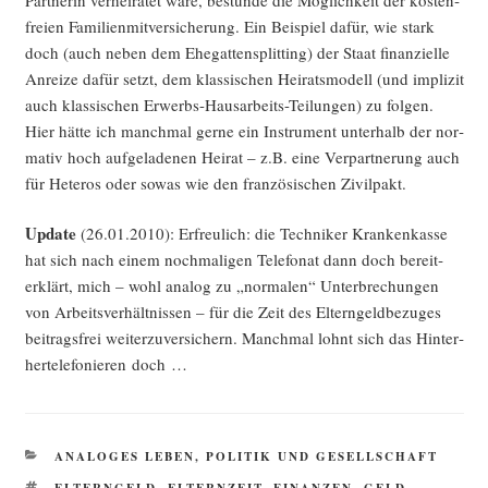
frei­en Fami­li­en­mit­ver­si­che­rung. Ein Bei­spiel dafür, wie stark
doch (auch neben dem Ehe­gat­ten­split­ting) der Staat finan­zi­el­le
Anrei­ze dafür setzt, dem klas­si­schen Hei­rats­mo­dell (und impli­zit
auch klas­si­schen Erwerbs-Haus­ar­beits-Tei­lun­gen) zu fol­gen.
Hier hät­te ich manch­mal ger­ne ein Instru­ment unter­halb der nor­
ma­tiv hoch auf­ge­la­de­nen Hei­rat – z.B. eine Ver­part­ne­rung auch
für Hete­ros oder sowas wie den fran­zö­si­schen Zivilpakt.
Update
(26.01.2010): Erfreu­lich: die Tech­ni­ker Kran­ken­kas­se
hat sich nach einem noch­ma­li­gen Tele­fo­nat dann doch bereit­
erklärt, mich – wohl ana­log zu „nor­ma­len“ Unter­bre­chun­gen
von Arbeits­ver­hält­nis­sen – für die Zeit des Eltern­geld­be­zu­ges
bei­trags­frei wei­ter­zu­ver­si­chern. Manch­mal lohnt sich das Hin­ter­
her­te­le­fo­nie­ren doch …
KATEGORIEN
ANALOGES LEBEN
,
POLITIK UND GESELLSCHAFT
SCHLAGWÖRTER
ELTERNGELD
,
ELTERNZEIT
,
FINANZEN
,
GELD
,