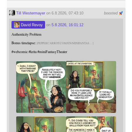
Till Westermayer
on 6.8.2026, 07:43:10
boosted
David Revoy
on
5.8.2026, 16:01:12
Authenticity Problem
Bonus timelapse:
PEPPERCARROT.COM/EN/MINIFANTAS
#
webcomic
#
krita
#
miniFantasyTheater