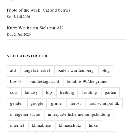
Photo of the week: Cat and berries
So., 5. Juli 2026
Kurz: Wie halten Sie’s mit AI?
Do., 2. Juli 2026
SCHLAGWÖRTER
afd
angela merkel
baden-württemberg
blog
btw13
bundestagswahl
bündnis 90/die grünen
cdu
fantasy
fdp
freiburg
frühling
garten
gender
google
grüne
herbst
hochschulpolitik
in eigener sache
innerparteiliche meinungsbildung
internet
klimakrise
klimaschutz
linke