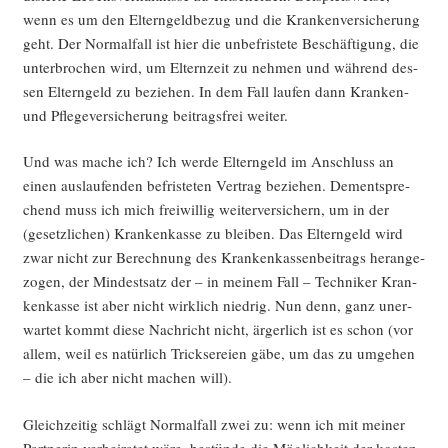
wenn es um den Eltern­geld­be­zug und die Kran­ken­ver­si­che­rung
geht. Der Nor­mal­fall ist hier die unbe­fris­te­te Beschäf­ti­gung, die
unter­bro­chen wird, um Eltern­zeit zu neh­men und wäh­rend des­
sen Eltern­geld zu bezie­hen. In dem Fall lau­fen dann Kran­ken-
und Pfle­ge­ver­si­che­rung bei­trags­frei weiter.
Und was mache ich? Ich wer­de Eltern­geld im Anschluss an
einen aus­lau­fen­den befris­te­ten Ver­trag bezie­hen. Dem­entspre­
chend muss ich mich frei­wil­lig wei­ter­ver­si­chern, um in der
(gesetz­li­chen) Kran­ken­kas­se zu blei­ben. Das Eltern­geld wird
zwar nicht zur Berech­nung des Kran­ken­kas­sen­bei­trags her­an­ge­
zo­gen, der Min­dest­satz der – in mei­nem Fall – Tech­ni­ker Kran­
ken­kas­se ist aber nicht wirk­lich nied­rig. Nun denn, ganz uner­
war­tet kommt die­se Nach­richt nicht, ärger­lich ist es schon (vor
allem, weil es natür­lich Trick­se­rei­en gäbe, um das zu umge­hen
– die ich aber nicht machen will).
Gleich­zei­tig schlägt Nor­mal­fall zwei zu: wenn ich mit mei­ner
Part­ne­rin ver­hei­ra­tet wäre, bestün­de die Mög­lich­keit der kos­ten­