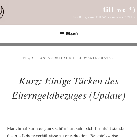
Zum
till we *)
Inhalt
Das Blog von Till Westermayer * 2002
springen
Menü
VERÖFFENTLICHT
MI., 20. JANUAR 2010
VON
TILL WESTERMAYER
AM
Kurz: Einige Tücken des
Elterngeldbezuges (Update)
Manch­mal kann es ganz schön hart sein, sich für nicht stan­dar­
di­sier­te Lebens­ver­hält­nis­se zu ent­schei­den. Bei­spiels­wei­se,