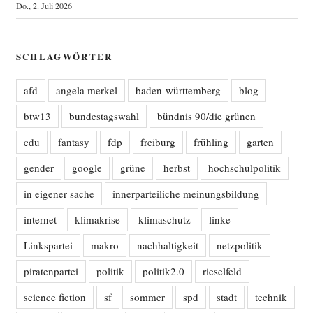
Do., 2. Juli 2026
SCHLAGWÖRTER
afd
angela merkel
baden-württemberg
blog
btw13
bundestagswahl
bündnis 90/die grünen
cdu
fantasy
fdp
freiburg
frühling
garten
gender
google
grüne
herbst
hochschulpolitik
in eigener sache
innerparteiliche meinungsbildung
internet
klimakrise
klimaschutz
linke
Linkspartei
makro
nachhaltigkeit
netzpolitik
piratenpartei
politik
politik2.0
rieselfeld
science fiction
sf
sommer
spd
stadt
technik