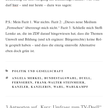
darf
hier
– und nur heu­te – dazu was sagen:
P.S.: Mein Fazit 1. War nichts. Fazit 2: „Die­ses neue Medi­um
„Fern­se­hen“ über­zeugt mich nicht.“ Fazit 3. Schlie­ße mich Stef­fi
Lem­ke an, die im ZDF dar­auf hin­ge­wie­sen hat, dass die The­men
Umwelt und Bil­dung (und ich ergän­ze: Bür­ger­rech­te) kei­ne Rol­
le gespielt haben – und dass die ein­zig sinn­vol­le Alter­na­ti­ve
eben doch grün ist.
KATEGORIEN
POLITIK UND GESELLSCHAFT
SCHLAGWÖRTER
ANGELA MERKEL
,
BUNDESTAGSWAHL
,
DUELL
,
FERNSEHEN
,
FRANK-WALTER STEINMEIER
,
KANZLER
,
KANZLERIN
,
WAHL
,
WAHLKAMPF
3 Antworten auf „Kurz: Umfrage zum TV-Duell“