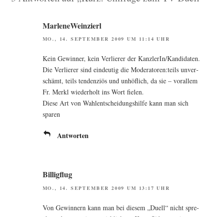
MarleneWeinzierl
MO., 14. SEPTEMBER 2009 UM 11:14 UHR
Kein Gewin­ner, kein Ver­lie­rer der KanzlerIn/Kandidaten.
Die Ver­lie­rer sind ein­deu­tig die Moderatoren:teils unver­
schämt, teils ten­den­zi­ös und unhöf­lich, da sie – vor­al­lem
Fr. Merkl wie­der­holt ins Wort fielen.
Die­se Art von Wahl­ent­schei­dungs­hil­fe kann man sich
sparen
Antworten
Billigflug
MO., 14. SEPTEMBER 2009 UM 13:17 UHR
Von Gewin­nern kann man bei die­sem „Duell“ nicht spre­