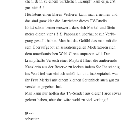
chen, denn zu einem wirk­li­chen „Kampf“ kam es ja erst
gar nicht!!!
Höchs­tens einen kla­ren Ver­lie­rer kann man ernen­nen und
das sind ganz klar die Aus­rich­ter die­ses TV-Duells.
Es ist schon bemer­kens­wert, dass sich Mer­kel und Stein­
mei­er die­sen vier (!!!!) Papp­na­sen über­haupt zur Ver­fü­
gung gestellt haben. Man hat das Gefühl das man mit die­
sem Über­auf­ge­bot an sen­sa­ti­ons­gei­len Mode­ra­to­ren sich
dem ame­ri­ka­ni­schen Wahl-Cir­cus anpas­sen will. Der
krampf­haf­te Ver­such einer May­brit Ill­ner die amtie­ren­de
Kanz­le­rin aus der Reser­ve zu locken indem Sie Ihr stän­dig
ins Wort fiel war ein­fach unhöf­lich und inak­zep­ta­bel, was
ihr Frau Mer­kel mit einem klei­nen Sei­ten­hieb auch gut zu
ver­ste­hen gege­ben hat.
Man kann nur hof­fen das TV-Sen­der aus die­ser Far­ce etwas
gelernt haben, aber das wäre wohl zu viel verlangt!
gruß,
sebastian