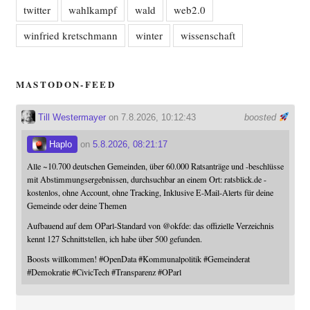
twitter
wahlkampf
wald
web2.0
winfried kretschmann
winter
wissenschaft
MASTODON-FEED
Till Westermayer
on 7.8.2026, 10:12:43
boosted
Haplo
on
5.8.2026, 08:21:17
Alle ~10.700 deutschen Gemeinden, über 60.000 Ratsanträge und -beschlüsse
mit Abstimmungsergebnissen, durchsuchbar an einem Ort: ratsblick.de -
kostenlos, ohne Account, ohne Tracking, Inklusive E-Mail-Alerts für deine
Gemeinde oder deine Themen
Aufbauend auf dem OParl-Standard von
@
okfde
: das offizielle Verzeichnis
kennt 127 Schnittstellen, ich habe über 500 gefunden.
Boosts willkommen!
#
OpenData
#
Kommunalpolitik
#
Gemeinderat
#
Demokratie
#
CivicTech
#
Transparenz
#
OParl