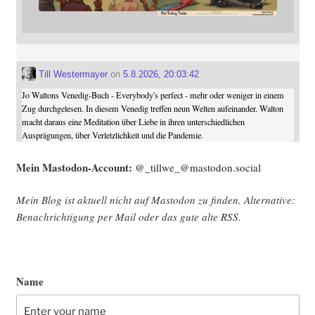
Till Westermayer
on
5.8.2026, 20:03:42
Jo Waltons Venedig-Buch - Everybody's perfect - mehr oder weniger in einem
Zug durchgelesen. In diesem Venedig treffen neun Welten aufeinander. Walton
macht daraus eine Meditation über Liebe in ihren unterschiedlichen
Ausprägungen, über Verletzlichkeit und die Pandemie.
Mein Mast­o­don-Account:
@_tillwe_@mastodon.social
Mein Blog ist aktu­ell nicht auf Mast­o­don zu fin­den. Alter­na­ti­ve:
Benach­rich­ti­gung per Mail oder das gute alte
RSS
.
Name