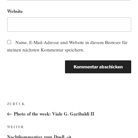
Website
Name, E-Mail-Adresse und Website in diesem Browser für
meinen nächsten Kommentar speichern.
Beitragsnavigation
Vorheriger
ZURÜCK
Beitrag
Photo of the week: Viale G. Garibaldi II
Nächster
WEITER
Beitrag
Nachtkommentar zum Duell