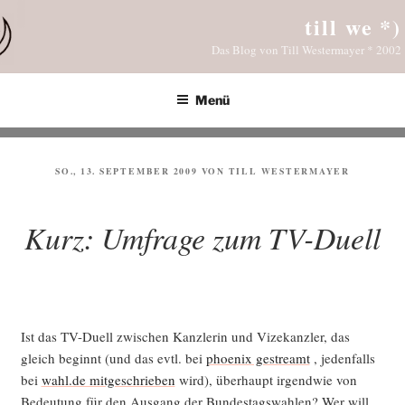
Zum
till we *)
Inhalt
Das Blog von Till Westermayer * 2002
springen
Menü
VERÖFFENTLICHT
SO., 13. SEPTEMBER 2009
VON
TILL WESTERMAYER
AM
Kurz: Umfrage zum TV-Duell
Ist das TV-Duell zwi­schen Kanz­le­rin und Vize­kanz­ler, das
gleich beginnt (und das evtl. bei
phoe­nix gestreamt
, jeden­falls
bei
wahl.de mit­ge­schrie­ben
wird), über­haupt irgend­wie von
Bedeu­tung für den Aus­gang der Bun­des­tags­wah­len? Wer will,