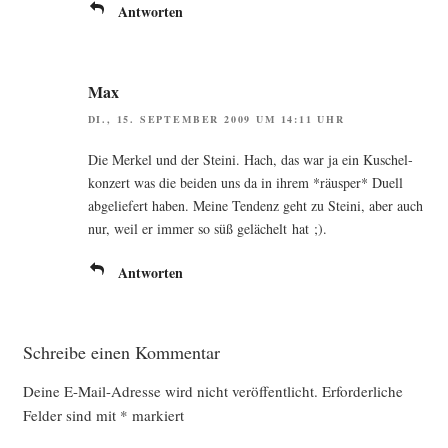
Antworten
Max
DI., 15. SEPTEMBER 2009 UM 14:11 UHR
Die Mer­kel und der Stei­ni. Hach, das war ja ein Kuschel­
kon­zert was die bei­den uns da in ihrem *räus­per* Duell
abge­lie­fert haben. Mei­ne Ten­denz geht zu Stei­ni, aber auch
nur, weil er immer so süß gelä­chelt hat ;).
Antworten
Schreibe einen Kommentar
Deine E-Mail-Adresse wird nicht veröffentlicht.
Erforderliche
Felder sind mit
*
markiert