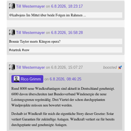
Till Westermayer
on
6.8.2026, 18:23:17
@
kaibojens
Im Mittel über beide Folgen im Rahmen ...
Till Westermayer
on
6.8.2026, 16:58:28
Bonnie Taylor meets Klingon opera?
#
startrek
#
snw
Till Westermayer
on 6.8.2026, 15:07:27
boosted
Rico Grimm
on
6.8.2026, 08:46:25
Rund 8000 neue Windkraftanlagen sind aktuell in Deutschland genehmigt.
6000 davon überschreiten laut Bundesverband Windenergie die neue
Leistungsgrenze regelmäßig. Drei Viertel der schon durchgeplanten
Windprojekte müssen neu bewertet werden.
Deshalb ist Windkraft für mich die eigentliche Story dieser Gesetze: Solar
verliert Garantien für zukünftige Anlagen. Windkraft verliert sie für bereits
durchgeplante und genehmigte Anlagen.