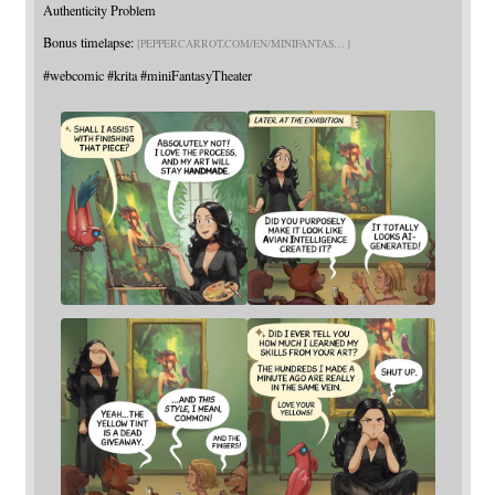
Authenticity Problem
Bonus timelapse:
PEPPERCARROT.COM/EN/MINIFANTAS
#
webcomic
#
krita
#
miniFantasyTheater