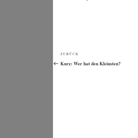
Beitragsnavigation
Vorheriger
ZURÜCK
Beitrag
Kurz: Wer hat den Kleinsten?