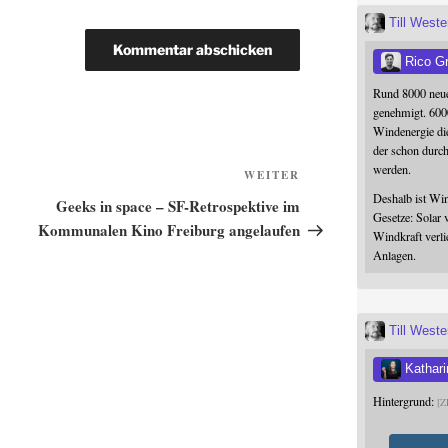
Till West
Rico G
Rund 8000 neue
genehmigt. 600
Windenergie die
der schon durc
werden.
Nächster
WEITER
Beitrag
Deshalb ist Win
Geeks in space – SF-Retrospektive im
Gesetze: Solar 
Kommunalen Kino Freiburg angelaufen
Windkraft verli
Anlagen.
Till West
Kathari
Hintergrund:
Z