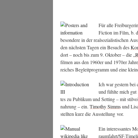
Für alle Frei­bur­ge­ri
Fic­tion im Film, b. d
be­son­de­re in der real­so­zia­lis­ti­schen 
den nächs­ten Tagen ein Besuch des
Kom
dort – noch bis zum 9. Okto­ber – die
„R
fil­men aus den 1960er und 1970er Jah
rei­ches Begleit­pro­gramm und eine klei­
Ich war ges­tern bei d
und fühl­te mich gut 
tes zu Publi­kum und Set­ting – mit stil­vo
nah­rung – ein.
Timo­thy Simms
und Lisa 
stell­ten kurz die Aus­stel­lung vor.
Ein inter­es­san­tes M
raum­fahr­t/SF-Time­