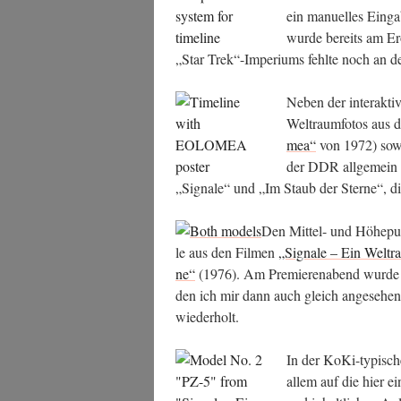
ein manu­el­les Ein­ga­
wur­de bereits am Er
„Star Trek“-Imperiums fehl­te noch an 
Neben der inter­ak­ti­
Welt­raum­fo­tos aus d
mea“
von 1972) sowie
der DDR all­ge­mein
„Signa­le“ und „Im Staub der Ster­ne“, d
Den Mit­tel- und Höhe­pu
le aus den Fil­men
„Signa­le – Ein Welt­ra
ne“
(1976). Am Pre­mie­ren­abend wur­de „
den ich mir dann auch gleich ange­se­h
wiederholt.
In der KoKi-typi­sch
allem auf die hier ein