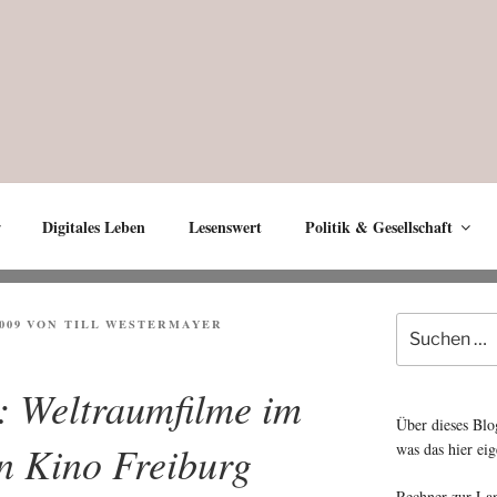
Digitales Leben
Lesenswert
Politik & Gesellschaft
Suche
009
VON
TILL WESTERMAYER
nach:
: Weltraumfilme im
Über dieses Blo
 Kino Freiburg
was das hier eig
Rechner zur La