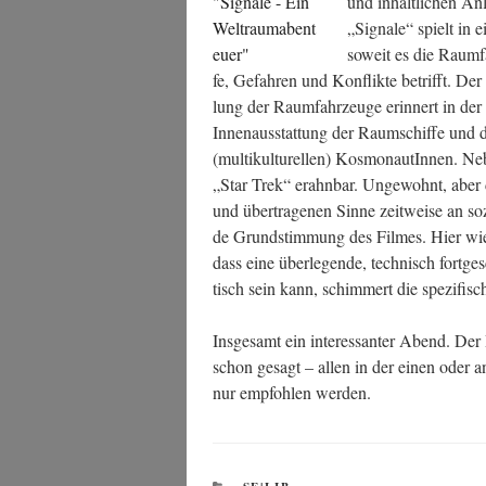
und inhalt­li­chen A
„Signa­le“ spielt in e
soweit es die Raum­fa
fe, Gefah­ren und Kon­flik­te betrifft. De
lung der Raum­fahr­zeu­ge erin­nert in der
Innen­aus­stat­tung der Raum­schif­fe und 
(mul­ti­kul­tu­rel­len) Kos­mo­nau­tIn­nen
„Star Trek“ erahn­bar. Unge­wohnt, aber de
und über­tra­ge­nen Sin­ne zeit­wei­se an soz
de Grund­stim­mung des Fil­mes. Hier wie i
dass eine über­le­gen­de, tech­nisch fort­ge­s
tisch sein kann, schim­mert die spe­zi­fi­
Ins­ge­samt ein inter­es­san­ter Abend. De
schon gesagt – allen in der einen oder and
nur emp­foh­len werden.
KATEGORIEN