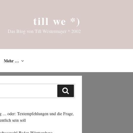
till we *)
Das Blog von Till Westermayer * 2002
Mehr …
Suchen
g ... oder: Textempfehlungen und die Frage,
entlich sein soll
ndtagswahl Baden-Württemberg