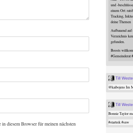
und -beschlüss
einem Ort: rats
Tracking, Inklu
deine Themen
Aufbauend auf
Verzeichnis ken
gefunden.
Boosts willk
#
Gemeinderat
Till West
@
kaibojens
Im Mi
Till West
Bonnie Taylor me
#
startrek
#
snw
 in diesem Browser für meinen nächsten