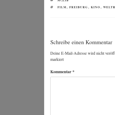
SF|LIB
SCHLAGWÖRTER
FILM
,
FREIBURG
,
KINO
,
WELT
Schreibe einen Kommentar
Deine E-Mail-Adresse wird nicht veröffe
markiert
Kommentar
*