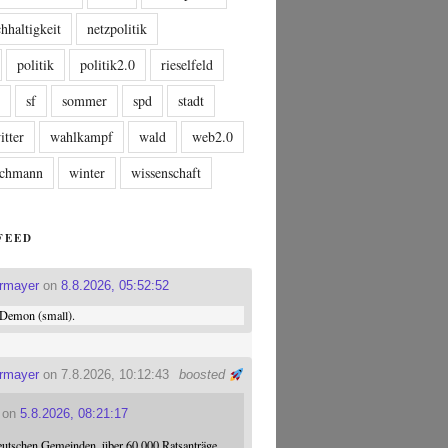
hhaltigkeit
netzpolitik
politik
politik2.0
rieselfeld
n
sf
sommer
spd
stadt
itter
wahlkampf
wald
web2.0
tschmann
winter
wissenschaft
FEED
ermayer
on
8.8.2026, 05:52:52
Demon (small).
ermayer
on 7.8.2026, 10:12:43
boosted
on
5.8.2026, 08:21:17
eutschen Gemeinden, über 60.000 Ratsanträge