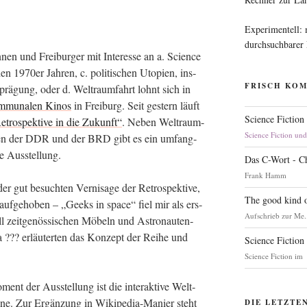
Experimentell:
durchsuchbarer
n­nen und Frei­bur­ger mit Inter­es­se an a. Sci­ence
en 1970er Jah­ren, c. poli­ti­schen Uto­pien, ins­
FRISCH KO
Aus­prä­gung, oder d. Welt­raum­fahrt lohnt sich in
­mu­na­len Kinos
in Frei­burg. Seit ges­tern läuft
Science Fiction
etro­spek­ti­ve in die Zukunft“
. Neben Welt­raum­
Science Fiction un
­ren der DDR und der BRD gibt es ein umfang­
ne Ausstellung.
Das C-Wort - C
Frank Hamm
er gut besuch­ten Ver­ni­sa­ge der Retro­spek­ti­ve,
The good kind o
auf­ge­ho­ben – „Geeks in space“ fiel mir als ers­
Aufschrieb zur Me.
ll zeit­ge­nös­si­schen Möbeln und Astro­nau­ten­
??? erläu­ter­ten das Kon­zept der Rei­he und
Science Fiction
Science Fiction im
oment der Aus­stel­lung ist die inter­ak­ti­ve Welt­
line. Zur Ergän­zung in Wiki­pe­dia-Manier steht
DIE LETZTE