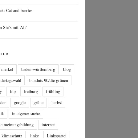
ek: Cat and berries
n Sie’s mit AI?
TER
a merkel
baden-württemberg
blog
ndestagswahl
bündnis 90/die grünen
sy
fdp
freiburg
frühling
nder
google
grüne
herbst
tik
in eigener sache
che meinungsbildung
internet
klimaschutz
linke
Linkspartei