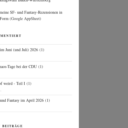
 meine SF- und Fantasy-Rezensionen in
 Form
(Google AppSheet)
MMENTIERT
 im Juni (und Juli) 2026
(
1
)
d
haos-Tage bei der CDU
(
1
)
f weird - Teil I
(
1
)
..
 und Fantasy im April 2026
(
1
)
N BEITRÄGE