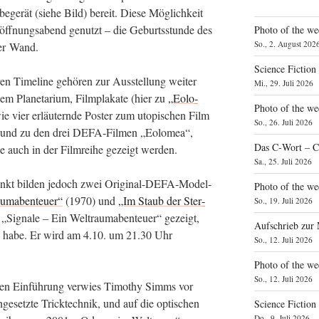
be­ge­rät (sie­he Bild) bereit. Die­se Mög­lich­keit
öff­nungs­abend genutzt – die Geburts­stun­de des
Photo of the we
So., 2. August 202
der Wand.
Science Fiction
ven Time­line gehö­ren zur Aus­stel­lung wei­ter
Mi., 29. Juli 2026
em Pla­ne­ta­ri­um, Film­pla­ka­te (hier zu
„Eolo­
Photo of the we
 vier erläu­tern­de Pos­ter zum uto­pi­schen Film
So., 26. Juli 2026
 und zu den drei DEFA-Fil­men „Eolo­mea“,
Das C‑Wort – C
ie auch in der Film­rei­he gezeigt werden.
Sa., 25. Juli 2026
nkt bil­den jedoch zwei Ori­gi­nal-DEFA-Model­
Photo of the we
um­aben­teu­er“
(1970) und
„Im Staub der Ster­
So., 19. Juli 2026
Signa­le – Ein Welt­raum­aben­teu­er“ gezeigt,
Aufschrieb zur
en habe. Er wird am 4.10. um 21.30 Uhr
So., 12. Juli 2026
Photo of the w
So., 12. Juli 2026
en Ein­füh­rung ver­wies Timo­thy Simms vor
­ge­setz­te Trick­tech­nik, und auf die opti­schen
Science Fiction
Do., 9. Juli 2026