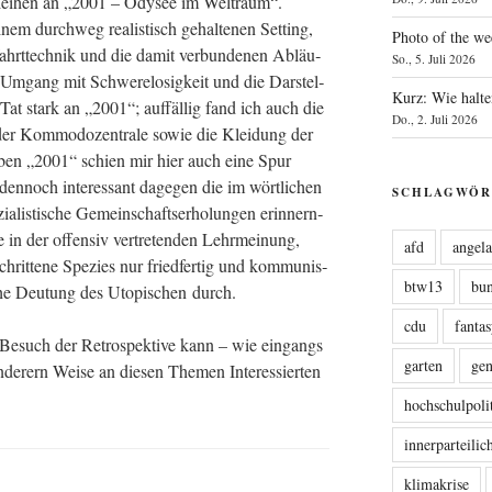
nlei­hen an „2001 – Ody­see im Welt­raum“.
inem durch­weg rea­lis­tisch gehal­te­nen Set­ting,
Photo of the we
hrt­tech­nik und die damit ver­bun­de­nen Abläu­
So., 5. Juli 2026
r Umgang mit Schwe­re­lo­sig­keit und die Dar­stel­
Kurz: Wie halte
 Tat stark an „2001“; auf­fäl­lig fand ich auch die
Do., 2. Juli 2026
der Kom­mo­do­zen­tra­le sowie die Klei­dung der
. Neben „2001“ schien mir hier auch eine Spur
n­noch inter­es­sant dage­gen die im wört­li­chen
SCHLAGWÖR
ia­lis­ti­sche Gemein­schafts­er­ho­lun­gen erin­nern­
n der offen­siv ver­tre­ten­den Lehr­mei­nung,
afd
angel
chrit­te­ne Spe­zi­es nur fried­fer­tig und kom­mu­nis­
btw13
bu
sche Deu­tung des Uto­pi­schen durch.
cdu
fanta
r Besuch der Retro­spek­ti­ve kann – wie ein­gangs
garten
ge
e­rern Wei­se an die­sen The­men Inter­es­sier­ten
hochschulpoli
innerparteili
klimakrise