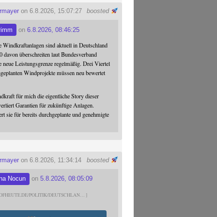
ermayer
on 6.8.2026, 15:07:27
boosted
rimm
on
6.8.2026, 08:46:25
 Windkraftanlagen sind aktuell in Deutschland
0 davon überschreiten laut Bundesverband
 neue Leistungsgrenze regelmäßig. Drei Viertel
hgeplanten Windprojekte müssen neu bewertet
dkraft für mich die eigentliche Story dieser
verliert Garantien für zukünftige Anlagen.
ert sie für bereits durchgeplante und genehmigte
ermayer
on 6.8.2026, 11:34:14
boosted
na Nocun
on
5.8.2026, 08:05:09
DFHEUTE.DE/POLITIK/DEUTSCHLAN