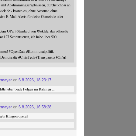
e mit Abstimmungsergebnissen, durchsuchbar an
blick.de - kostenlos, ohne Account, ohne
sive E-Mail-Alerts für deine Gemeinde oder
 dem OParl-Standard von
@
okfde
: das offizielle
nt 127 Schnittstellen, ich habe über 500
ommen!
#
OpenData
#
Kommunalpolitik
#
Demokratie
#
CivicTech
#
Transparenz
#
OParl
ermayer
on
6.8.2026, 18:23:17
ttel über beide Folgen im Rahmen ...
ermayer
on
6.8.2026, 16:58:28
ets Klingon opera?