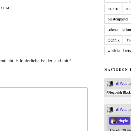
makro
nac
RAUM
piratenpartei
science fictio
technik
tw
winfried kre
ntlicht.
Erforderliche Felder sind mit
*
MASTODON-
Till West
@
fugueish
Black
Till West
Haplo
Alle ~10.700 d