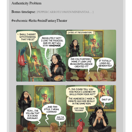
Authenticity Problem
Bonus timelapse:
PEPPERCARROT.COM/EN/MINIFANTAS
#
webcomic
#
krita
#
miniFantasyTheater