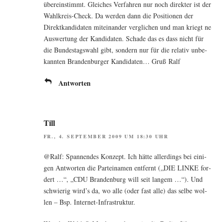
über­ein­stimmt. Glei­ches Ver­fah­ren nur noch direk­ter ist der
Wahl­kreis-Check. Da wer­den dann die Posi­tio­nen der
Direkt­kan­di­da­ten mit­ein­an­der ver­gli­chen und man kriegt ne
Aus­wer­tung der Kan­di­da­ten. Scha­de das es dass nicht für
die Bun­des­tags­wahl gibt, son­dern nur für die rela­tiv unbe­
kann­ten Bran­den­bur­ger Kan­di­da­ten… Gruß Ralf
Antworten
Till
FR., 4. SEPTEMBER 2009 UM 18:30 UHR
@Ralf: Span­nen­des Kon­zept. Ich hät­te aller­dings bei eini­
gen Ant­wor­ten die Par­tei­na­men ent­fernt („DIE LINKE for­
dert …“, „CDU Bran­den­burg will seit lan­gem …“). Und
schwie­rig wird’s da, wo alle (oder fast alle) das sel­be wol­
len – Bsp. Internet-Infrastruktur.