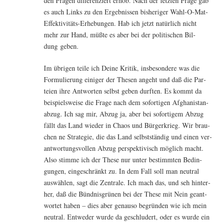
den Fra­gen dif­fe­ren­ziert erhob. Nach der letz­ten Fra­ge gab
es auch Links zu den Ergeb­nis­sen bis­he­ri­ger Wahl-O-Mat-
Effek­ti­vi­täts-Erhe­bun­gen. Hab ich jetzt natür­lich nicht
mehr zur Hand, müß­te es aber bei der poli­ti­schen Bil­
dung geben.
Im übri­gen tei­le ich Dei­ne Kri­tik, ins­be­son­de­re was die
For­mu­lie­rung eini­ger der The­sen angeht und daß die Par­
tei­en ihre Ant­wor­ten selbst geben durf­ten. Es kommt da
bei­spiels­wei­se die Fra­ge nach dem sofor­ti­gen Afgha­ni­st­an­
ab­zug. Ich sag mir, Abzug ja, aber bei sofor­ti­gem Abzug
fällt das Land wie­der in Cha­os und Bür­ger­krieg. Wir brau­
chen ne Stra­te­gie, die das Land selbst­stän­dig und einen ver­
ant­wor­tungs­vol­len Abzug per­spek­ti­visch mög­lich macht.
Also stim­me ich der The­se nur unter bestimm­ten Bedin­
gun­gen, ein­ge­schränkt zu. In dem Fall soll man neu­tral
aus­wäh­len, sagt die Zen­tra­le. Ich mach das, und seh hin­ter­
her, daß die Bünd­nis­grü­nen bei der The­se mit Nein geant­
wor­tet haben – dies aber genau­so begrün­den wie ich mein
neu­tral. Ent­we­der wur­de da geschlu­dert, oder es wur­de ein