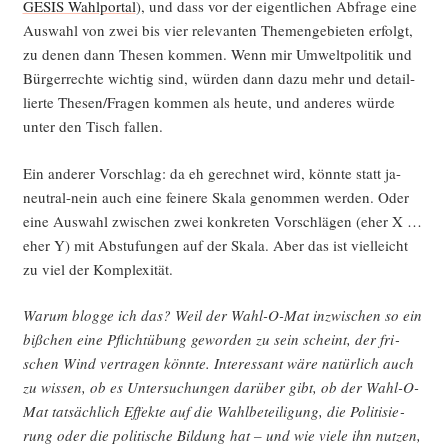
GESIS Wahl­por­tal
), und dass vor der eigent­li­chen Abfra­ge eine
Aus­wahl von zwei bis vier rele­van­ten The­men­ge­bie­ten erfolgt,
zu denen dann The­sen kom­men. Wenn mir Umwelt­po­li­tik und
Bür­ger­rech­te wich­tig sind, wür­den dann dazu mehr und detail­
lier­te Thesen/Fragen kom­men als heu­te, und ande­res wür­de
unter den Tisch fallen.
Ein ande­rer Vor­schlag: da eh gerech­net wird, könn­te statt ja-
neu­tral-nein auch eine fei­ne­re Ska­la genom­men wer­den. Oder
eine Aus­wahl zwi­schen zwei kon­kre­ten Vor­schlä­gen (eher X …
eher Y) mit Abstu­fun­gen auf der Ska­la. Aber das ist viel­leicht
zu viel der Komplexität.
War­um blog­ge ich das? Weil der Wahl-O-Mat inzwi­schen so ein
biß­chen eine Pflicht­übung gewor­den zu sein scheint, der fri­
schen Wind ver­tra­gen könn­te. Inter­es­sant wäre natür­lich auch
zu wis­sen, ob es Unter­su­chun­gen dar­über gibt, ob der Wahl-O-
Mat tat­säch­lich Effek­te auf die Wahl­be­tei­li­gung, die Poli­ti­sie­
rung oder die poli­ti­sche Bil­dung hat – und wie vie­le ihn nut­zen,