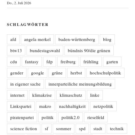
Do., 2. Juli 2026
SCHLAGWÖRTER
afd
angela merkel
baden-württemberg
blog
btw13
bundestagswahl
bündnis 90/die grünen
cdu
fantasy
fdp
freiburg
frühling
garten
gender
google
grüne
herbst
hochschulpolitik
in eigener sache
innerparteiliche meinungsbildung
internet
klimakrise
klimaschutz
linke
Linkspartei
makro
nachhaltigkeit
netzpolitik
piratenpartei
politik
politik2.0
rieselfeld
science fiction
sf
sommer
spd
stadt
technik