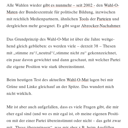
Alle Wah­len wie­der
gibt es nun­mehr – seit 2002 -
den
Wahl-O-
Maten
der Bun­des­zen­tra­le für poli­ti­sche Bil­dung, inzwi­schen
mit reich­lich Medi­en­part­nern, ähn­li­chen
Tools
der
Par­tei­en
und
der­glei­chen mehr geseg­net. Es gibt sogar
Abzo­cker-Nach­ah­mer
.
Das Grund­prin­zip des Wahl-O-Mat ist über die Jah­re weit­ge­
hend gleich geblie­ben: es wer­den vie­le – der­zeit 38 – The­sen
mit „stim­me zu“/„neutral“/„stimme nicht zu“ gekenn­zeich­net,
ein paar davon gewich­tet und dann geschaut, mit wel­cher Par­tei
die eige­ne Posi­ti­on wie stark übereinstimmt.
Beim heu­ti­gen Test des aktu­el­len
Wahl-O-Mat
lagen bei mir
Grü­ne und Lin­ke gleich­auf an der Spit­ze. Das wun­dert mich
nicht wirklich.
Mir ist aber auch auf­ge­fal­len, dass es vie­le Fra­gen gibt, die mir
eher egal sind (und wo es mir egal ist, ob mei­ne eige­nen Posi­ti­
on mit der einer Par­tei über­ein­stimmt oder nicht – das geht zwar
mit „The­se über­sprin­gen“, was mir aber z.B. beim Aus­fül­len