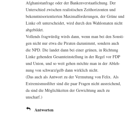
Afgha­ni­st­an­fra­ge oder der Ban­ken­ver­staat­li­chung. Der
Unter­schied zwi­schen rea­lis­ti­schen Zeit­ho­ri­zon­ten und
bekennt­nis­ori­en­tier­ten Maxi­mal­for­de­run­gen, der Grü­ne und
Lin­ke oft unter­schei­det, wird durch den Wahloma­ten nicht
abgebildet.
Voll­ends frag­wür­dig wirds dann, wenn man bei den Sons­ti­
gen nicht nur etwa die Pira­ten dazu­nimmt, son­dern auch
die NPD. Die lan­det dann bei einer grü­nen, in Rich­tung
Lin­ke gehen­den Gesamt­ein­stel­lung in der Regel vor FDP
und Uni­on, und so weit gehen möch­te man in der Ableh­
nung von schwarz/gelb dann wirk­lich nicht.
(Das auch als Ant­wort zu der Ver­mu­tung von Felix. Als
Extre­mis­mus­fil­ter sind die paar Fra­gen nicht aus­rei­chend,
da sind die Mög­lich­kei­ten der Gewich­tung auch zu
unscharf.)
Antworten