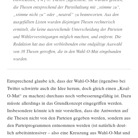
die The­sen ent­spre­chend der Par­tei­hal­tung mit „stim­me zu“,
„stim­me nicht zu“ oder „neu­tral“ zu beant­wor­ten. Aus den
aus­ge­füll­ten Lis­ten wur­den die­je­ni­gen The­sen rech­ne­risch
ermit­telt, die kei­ne aus­rei­chen­de Unter­schei­dung der Par­tei­en
und Wäh­ler­ver­ei­ni­gun­gen mög­lich mach­ten, und ent­fernt. Die
Redak­ti­on hat aus den ver­blei­ben­den eine end­gül­ti­ge Aus­wahl
von 38 The­sen getrof­fen, die in den Wahl-O-Mat ein­ge­bun­den
wurden.
Ent­spre­chend glau­be ich, dass der Wahl-O-Mat (irgend­wo bei
Twit­ter schwirr­te auch die Idee her­um, doch gleich einen „Koal-
O-Mat“ zu machen) durch­aus noch ver­bes­se­rungs­fä­hig ist. Dazu
müss­te aller­dings in das Grund­kon­zept ein­ge­grif­fen wer­den.
Ins­be­son­de­re könn­te ich mir vor­stel­len, dass die Ant­wor­ten auf
die The­sen nicht von den Par­tei­en gege­ben wer­den, son­dern aus
den Par­tei­pro­gram­men ent­nom­men wer­den (ist natür­lich deut­
lich arbeits­in­ten­si­ver – also eine Kreu­zung aus Wahl-O-Mat und