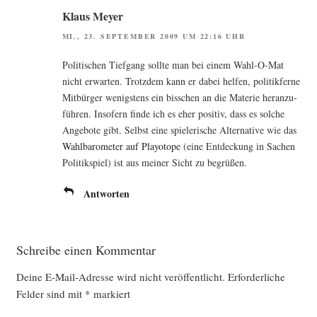
Klaus Meyer
MI., 23. SEPTEMBER 2009 UM 22:16 UHR
Poli­ti­schen Tief­gang soll­te man bei einem Wahl-O-Mat
nicht erwar­ten. Trotz­dem kann er dabei hel­fen, poli­tik­fer­ne
Mit­bür­ger wenigs­tens ein biss­chen an die Mate­rie her­an­zu­
füh­ren. Inso­fern fin­de ich es eher posi­tiv, dass es sol­che
Ange­bo­te gibt. Selbst eine spie­le­ri­sche Alter­na­ti­ve wie das
Wahl­ba­ro­me­ter auf Playo­to­pe
(eine Ent­de­ckung in Sachen
Poli­tik­spiel) ist aus mei­ner Sicht zu begrüßen.
Antworten
Schreibe einen Kommentar
Deine E-Mail-Adresse wird nicht veröffentlicht.
Erforderliche
Felder sind mit
*
markiert