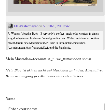
Till Westermayer
on
5.8.2026, 20:03:42
Jo Waltons Venedig-Buch - Everybody's perfect - mehr oder weniger in einem
Zug durchgelesen. In diesem Venedig treffen neun Welten aufeinander. Walton
macht daraus eine Meditation über Liebe in ihren unterschiedlichen
Ausprägungen, über Verletzlichkeit und die Pandemie.
Mein Mast­o­don-Account:
@_tillwe_@mastodon.social
Mein Blog ist aktu­ell nicht auf Mast­o­don zu fin­den. Alter­na­ti­ve:
Benach­rich­ti­gung per Mail oder das gute alte
RSS
.
Name