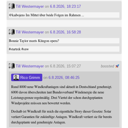
Till Westermayer
on
6.8.2026, 18:23:17
@
kaibojens
Im Mittel über beide Folgen im Rahmen ...
Till Westermayer
on
6.8.2026, 16:58:28
Bonnie Taylor meets Klingon opera?
#
startrek
#
snw
Till Westermayer
on 6.8.2026, 15:07:27
boosted
Rico Grimm
on
6.8.2026, 08:46:25
Rund 8000 neue Windkraftanlagen sind aktuell in Deutschland genehmigt.
6000 davon überschreiten laut Bundesverband Windenergie die neue
Leistungsgrenze regelmäßig. Drei Viertel der schon durchgeplanten
Windprojekte müssen neu bewertet werden.
Deshalb ist Windkraft für mich die eigentliche Story dieser Gesetze: Solar
verliert Garantien für zukünftige Anlagen. Windkraft verliert sie für bereits
durchgeplante und genehmigte Anlagen.