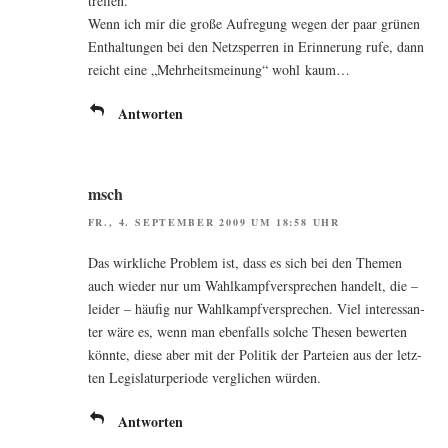
treffen.
Wenn ich mir die gro­ße Auf­re­gung wegen der paar grü­nen
Ent­hal­tun­gen bei den Netz­sper­ren in Erin­ne­rung rufe, dann
reicht eine „Mehr­heits­mei­nung“ wohl kaum…
Antworten
msch
FR., 4. SEPTEMBER 2009 UM 18:58 UHR
Das wirk­li­che Pro­blem ist, dass es sich bei den The­men
auch wie­der nur um Wahl­kampf­ver­spre­chen han­delt, die –
lei­der – häu­fig nur Wahl­kampf­ver­spre­chen. Viel inter­es­san­
ter wäre es, wenn man eben­falls sol­che The­sen bewer­ten
könn­te, die­se aber mit der Poli­tik der Par­tei­en aus der letz­
ten Legis­la­tur­pe­ri­ode ver­gli­chen würden.
Antworten