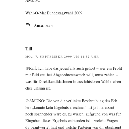
AMUNO
Wahl-O-Mat Bun­des­tags­wahl 2009
Antworten
Till
MO., 7. SEPTEMBER 2009 UM 11:32 UHR
@Ralf: Ich habe das jeden­falls auch gehört – wer ein Pro­fil
mit Bild etc. bei Abge­ord­ne­ten­watch will, muss zah­len –
was für Direkt­kan­di­da­tIn­nen in aus­sichts­lo­sen Wahl­krei­sen
eher Unsinn ist.
@AMUNO: Die von dir ver­link­te Beschrei­bung des Feh­
lers „konn­te kein Ergeb­nis errech­nen“ ist ja inter­es­sant –
noch span­nen­der wäre es, zu wis­sen, auf­grund von was für
Ein­ga­ben die­ses Ergeb­nis ent­stan­den ist – wel­che Fra­gen
du beant­wor­tet hast und wel­che Par­tei­en von dir über­haupt