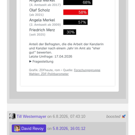
Till Westermayer
on 6.8.2026, 07:43:10
boosted
David Revoy
on
5.8.2026, 16:01:12