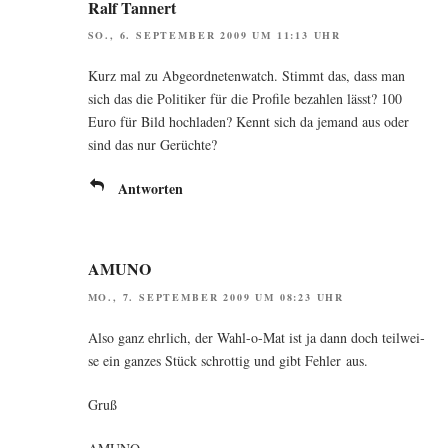
Ralf Tannert
SO., 6. SEPTEMBER 2009 UM 11:13 UHR
Kurz mal zu Abge­ord­ne­ten­watch. Stimmt das, dass man
sich das die Poli­ti­ker für die Pro­fi­le bezah­len lässt? 100
Euro für Bild hoch­la­den? Kennt sich da jemand aus oder
sind das nur Gerüchte?
Antworten
AMUNO
MO., 7. SEPTEMBER 2009 UM 08:23 UHR
Also ganz ehr­lich, der Wahl-o-Mat ist ja dann doch teil­wei­
se ein gan­zes Stück schrot­tig und gibt Feh­ler aus.
Gruß