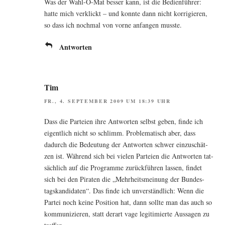
Was der Wahl-O-Mat bes­ser kann, ist die Bedien­füh­rer:
hat­te mich ver­klickt – und konn­te dann nicht kor­ri­gie­ren,
so dass ich noch­mal von vor­ne anfan­gen musste.
Antworten
Tim
FR., 4. SEPTEMBER 2009 UM 18:39 UHR
Dass die Par­tei­en ihre Ant­wor­ten selbst geben, fin­de ich
eigent­lich nicht so schlimm. Pro­ble­ma­tisch aber, dass
dadurch die Bedeu­tung der Ant­wor­ten schwer ein­zu­schät­
zen ist. Wäh­rend sich bei vie­len Par­tei­en die Ant­wor­ten tat­
säch­lich auf die Pro­gram­me zurück­füh­ren las­sen, fin­det
sich bei den Pira­ten die „Mehr­heits­mei­nung der Bun­des­
tags­kan­di­da­ten“. Das fin­de ich unver­ständ­lich: Wenn die
Par­tei noch kei­ne Posi­ti­on hat, dann soll­te man das auch so
kom­mu­ni­zie­ren, statt der­art vage legi­ti­mier­te Aus­sa­gen zu