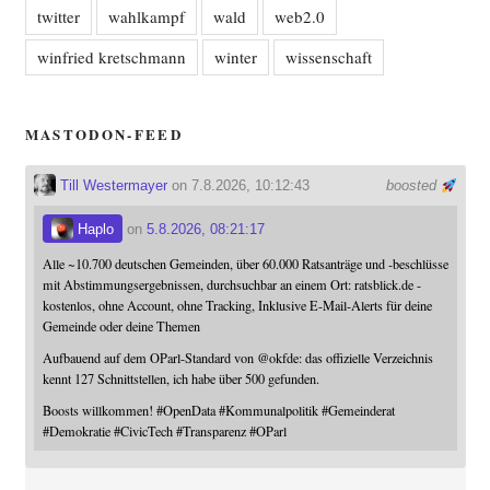
twitter
wahlkampf
wald
web2.0
winfried kretschmann
winter
wissenschaft
MASTODON-FEED
Till Westermayer
on 7.8.2026, 10:12:43
boosted
Haplo
on
5.8.2026, 08:21:17
Alle ~10.700 deutschen Gemeinden, über 60.000 Ratsanträge und -beschlüsse
mit Abstimmungsergebnissen, durchsuchbar an einem Ort: ratsblick.de -
kostenlos, ohne Account, ohne Tracking, Inklusive E-Mail-Alerts für deine
Gemeinde oder deine Themen
Aufbauend auf dem OParl-Standard von
@
okfde
: das offizielle Verzeichnis
kennt 127 Schnittstellen, ich habe über 500 gefunden.
Boosts willkommen!
#
OpenData
#
Kommunalpolitik
#
Gemeinderat
#
Demokratie
#
CivicTech
#
Transparenz
#
OParl