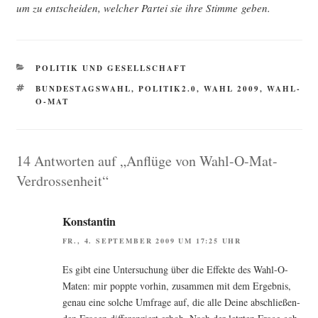
um zu ent­schei­den, wel­cher Par­tei sie ihre Stim­me geben.
KATEGORIEN
POLITIK UND GESELLSCHAFT
SCHLAGWÖRTER
BUNDESTAGSWAHL
,
POLITIK2.0
,
WAHL 2009
,
WAHL-
O-MAT
14 Antworten auf „Anflüge von Wahl-O-Mat-
Verdrossenheit“
Konstantin
FR., 4. SEPTEMBER 2009 UM 17:25 UHR
Es gibt eine Unter­su­chung über die Effek­te des Wahl-O-
Maten: mir popp­te vor­hin, zusam­men mit dem Ergeb­nis,
genau eine sol­che Umfra­ge auf, die alle Dei­ne abschlie­ßen­