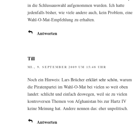
in die Schluss­aus­wahl auf­ge­nom­men wur­den. Ich hat­te
jeden­falls bis­her, wie vie­le ande­re auch, kein Pro­blem, eine
Wahl-O-Mat-Emp­feh­lung zu erhalten.
Antworten
Till
MI., 9. SEPTEMBER 2009 UM 15:48 UHR
Noch ein Hin­weis: Lars Brü­cher
erklärt sehr schön
, war­um
die Pira­ten­par­tei im Wahl-O-Mat bei vie­len so weit oben
lan­det: schlicht und ein­fach des­we­gen, weil sie zu vie­len
kon­tro­ver­sen The­men von Afgha­ni­stan bis zur Hartz IV
kei­ne Mei­nung hat. Ande­re nen­nen das: eher unpolitisch.
Antworten