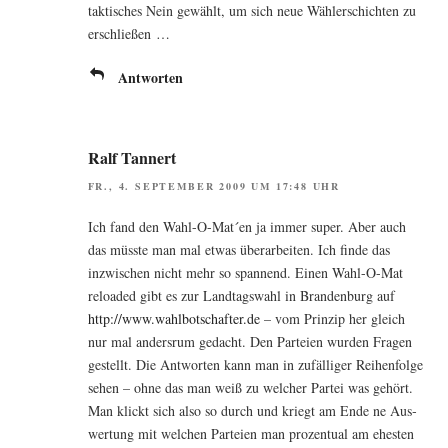
tak­ti­sches Nein gewählt, um sich neue Wäh­ler­schich­ten zu
erschließen …
Antworten
Ralf Tannert
FR., 4. SEPTEMBER 2009 UM 17:48 UHR
Ich fand den Wahl-O-Mat´en ja immer super. Aber auch
das müss­te man mal etwas über­ar­bei­ten. Ich fin­de das
inzwi­schen nicht mehr so span­nend. Einen Wahl-O-Mat
rel­oa­ded gibt es zur Land­tags­wahl in Bran­den­burg auf
http://www.wahlbotschafter.de
– vom Prin­zip her gleich
nur mal anders­rum gedacht. Den Par­tei­en wur­den Fra­gen
gestellt. Die Ant­wor­ten kann man in zufäl­li­ger Rei­hen­fol­ge
sehen – ohne das man weiß zu wel­cher Par­tei was gehört.
Man klickt sich also so durch und kriegt am Ende ne Aus­
wer­tung mit wel­chen Par­tei­en man pro­zen­tu­al am ehes­ten