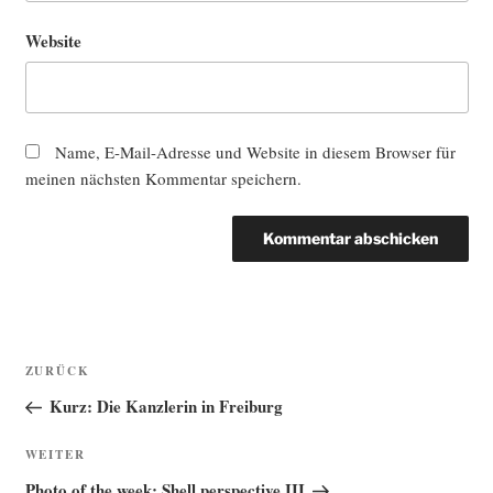
Website
Name, E-Mail-Adresse und Website in diesem Browser für
meinen nächsten Kommentar speichern.
Beitragsnavigation
Vorheriger
ZURÜCK
Beitrag
Kurz: Die Kanzlerin in Freiburg
Nächster
WEITER
Beitrag
Photo of the week: Shell perspective III