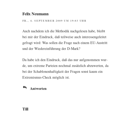
Felix Neumann
FR., 4. SEPTEMBER 2009 UM 19:03 UHR
Auch nach­dem ich die Metho­dik nach­ge­le­sen habe, bleibt
bei mir der Ein­druck, daß teil­wei­se auch inter­es­sen­ge­lei­tet
gefragt wird: Was sol­len die Fra­ge nach einem EU-Aus­tritt
und der Wie­der­ein­füh­rung der D‑Mark?
Da habe ich den Ein­druck, daß das nur auf­ge­nom­men wur­
de, um extre­me Par­tei­en noch­mal zusätz­lich abzu­wer­ten, da
bei der Scha­blo­nen­haf­tig­keit der Fra­gen sonst kaum ein
Extre­mis­mus-Check mög­lich ist.
Antworten
Till