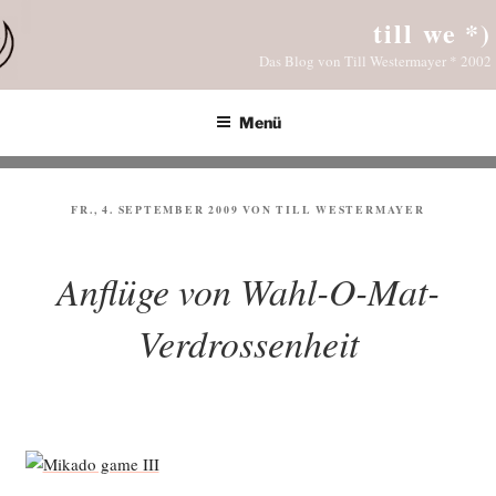
Zum
till we *)
Inhalt
Das Blog von Till Westermayer * 2002
springen
Menü
VERÖFFENTLICHT
FR., 4. SEPTEMBER 2009
VON
TILL WESTERMAYER
AM
Anflüge von Wahl-O-Mat-
Verdrossenheit