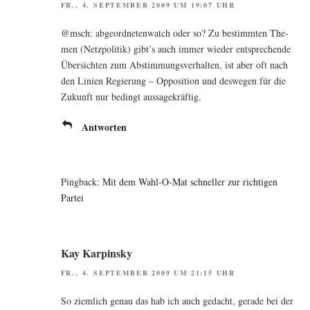
FR., 4. SEPTEMBER 2009 UM 19:07 UHR
@msch: abge­ord­ne­ten­watch oder so? Zu bestimm­ten The­
men (Netz­po­li­tik) gibt’s auch immer wie­der ent­spre­chen­de
Über­sich­ten zum Abstim­mungs­ver­hal­ten, ist aber oft nach
den Lini­en Regie­rung – Oppo­si­ti­on und des­we­gen für die
Zukunft nur bedingt aussagekräftig.
Antworten
Pingback:
Mit dem Wahl-O-Mat schneller zur richtigen
Partei
Kay Karpinsky
FR., 4. SEPTEMBER 2009 UM 21:15 UHR
So ziem­lich genau das hab ich auch gedacht, gera­de bei der