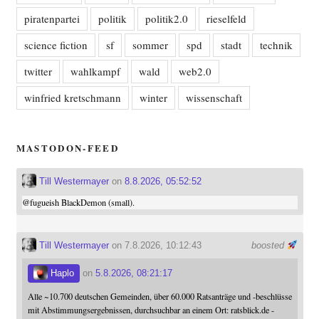
piratenpartei
politik
politik2.0
rieselfeld
science fiction
sf
sommer
spd
stadt
technik
twitter
wahlkampf
wald
web2.0
winfried kretschmann
winter
wissenschaft
MASTODON-FEED
Till Westermayer
on
8.8.2026, 05:52:52
@
fugueish
BlackDemon (small).
Till Westermayer
on 7.8.2026, 10:12:43
boosted
Haplo
on
5.8.2026, 08:21:17
Alle ~10.700 deutschen Gemeinden, über 60.000 Ratsanträge und -beschlüsse
mit Abstimmungsergebnissen, durchsuchbar an einem Ort: ratsblick.de -