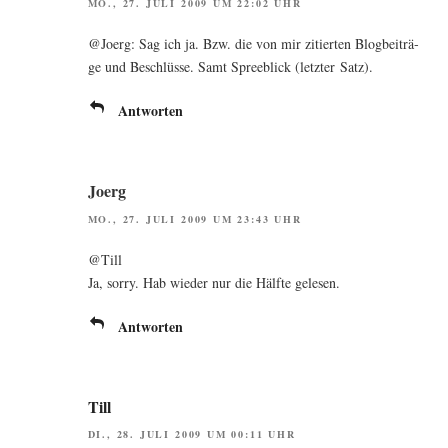
MO., 27. JULI 2009 UM 22:02 UHR
@Joerg: Sag ich ja. Bzw. die von mir zitier­ten Blog­bei­trä­
ge und Beschlüs­se. Samt Spree­blick (letz­ter Satz).
Antworten
Joerg
MO., 27. JULI 2009 UM 23:43 UHR
@Till
Ja, sor­ry. Hab wie­der nur die Hälf­te gelesen.
Antworten
Till
DI., 28. JULI 2009 UM 00:11 UHR