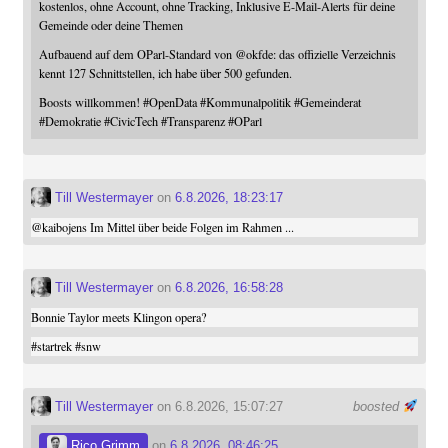
kostenlos, ohne Account, ohne Tracking, Inklusive E-Mail-Alerts für deine
Gemeinde oder deine Themen
Aufbauend auf dem OParl-Standard von
@
okfde
: das offizielle Verzeichnis
kennt 127 Schnittstellen, ich habe über 500 gefunden.
Boosts willkommen!
#
OpenData
#
Kommunalpolitik
#
Gemeinderat
#
Demokratie
#
CivicTech
#
Transparenz
#
OParl
Till Westermayer
on
6.8.2026, 18:23:17
@
kaibojens
Im Mittel über beide Folgen im Rahmen ...
Till Westermayer
on
6.8.2026, 16:58:28
Bonnie Taylor meets Klingon opera?
#
startrek
#
snw
Till Westermayer
on 6.8.2026, 15:07:27
boosted
Rico Grimm
on
6.8.2026, 08:46:25