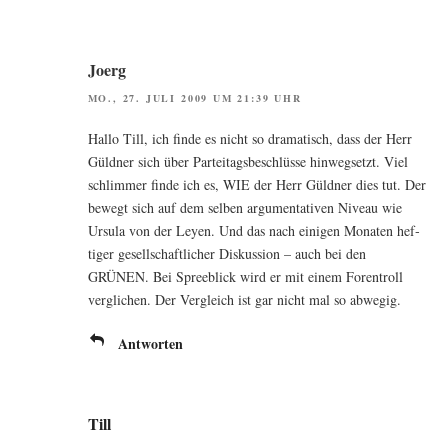
Joerg
MO., 27. JULI 2009 UM 21:39 UHR
Hal­lo Till, ich fin­de es nicht so dra­ma­tisch, dass der Herr
Güld­ner sich über Par­tei­tags­be­schlüs­se hin­weg­setzt. Viel
schlim­mer fin­de ich es, WIE der Herr Güld­ner dies tut. Der
bewegt sich auf dem sel­ben argu­men­ta­ti­ven Niveau wie
Ursu­la von der Ley­en. Und das nach eini­gen Mona­ten hef­
ti­ger gesell­schaft­li­cher Dis­kus­si­on – auch bei den
GRÜNEN. Bei Spree­blick wird er mit einem Foren­troll
ver­gli­chen. Der Ver­gleich ist gar nicht mal so abwegig.
Antworten
Till