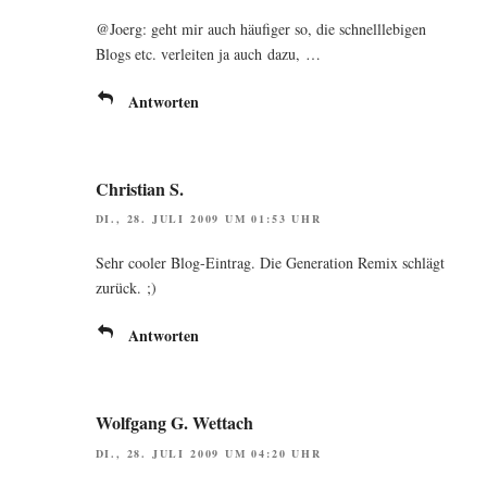
@Joerg: geht mir auch häu­fi­ger so, die schnell­le­bi­gen
Blogs etc. ver­lei­ten ja auch dazu, …
Antworten
Christian S.
DI., 28. JULI 2009 UM 01:53 UHR
Sehr coo­ler Blog-Ein­trag. Die Gene­ra­ti­on Remix schlägt
zurück. ;)
Antworten
Wolfgang G. Wettach
DI., 28. JULI 2009 UM 04:20 UHR