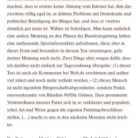
machen, dass er ers­tens kei­ne Ahnung vom Inter­net hat, ihm das
zwei­tens völ­lig egal ist, er drit­tens Pro­ble­me mit Demo­kra­tie und
poli­ti­scher Betei­li­gung der Bür­ger hat, und dass er vier­tens
ziem­lich gut dar­in ist, Wäh­ler zu belei­di­gen.
Man kann natür­lich
eine ande­re Mei­nung zu den Plä­nen der Bun­des­re­gie­rung haben
eine umfas­sen­de Sperr­in­fra­struk­tur auf­zu­bau­en, die­se aber in
die­ser Form und beson­ders in die­sem Ton vor­zu­tra­gen, geht
mei­ner Mei­nung nach nicht.
Zwei Din­ge aber sor­gen dafür, dass
ich dar­über nicht ein­fach zur Tages­ord­nung über­ge­he: (1) die­ser
Text ist auch als Kom­men­tar bei Welt.de erschie­nen und seit­her
viel zitiert und noch mehr ver­linkt wor­den – (2) die­ser Mensch
ist nicht irgend­ein Bür­ger­schafts­ab­ge­ord­ne­ter, son­dern Frak­ti­
ons­vor­sit­zen­der von Bünd­nis 90/Die Grü­nen.
Dass pro­mi­nen­te
Ver­tre­te­rIn­nen unse­rer Par­tei sich in so ver­kürz­ter und popu­lis­ti­
scher Art und Wei­se gegen die eige­nen Par­tei­tags­be­schlüs­se
stel­len, […] macht es uns in den nächs­ten Mona­ten nicht leich­
ter.