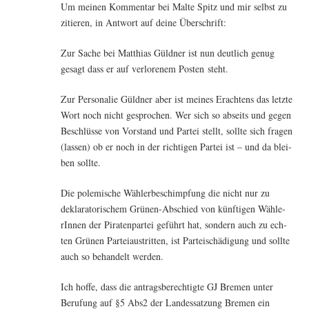
Um mei­nen Kom­men­tar bei Mal­te Spitz und mir selbst zu
zitie­ren, in Ant­wort auf dei­ne Überschrift:
Zur Sache bei Mat­thi­as Güld­ner ist nun deut­lich genug
gesagt dass er auf ver­lo­re­nem Pos­ten steht.
Zur Per­so­na­lie Güld­ner aber ist mei­nes Erach­tens das letz­te
Wort noch nicht gespro­chen. Wer sich so abseits und gegen
Beschlüs­se von Vor­stand und Par­tei stellt, soll­te sich fra­gen
(las­sen) ob er noch in der rich­ti­gen Par­tei ist – und da blei­
ben sollte.
Die pole­mi­sche Wäh­ler­be­schimp­fung die nicht nur zu
dekla­ra­to­ri­schem Grü­nen-Abschied von künf­ti­gen Wäh­le­
rIn­nen der Pira­ten­par­tei geführt hat, son­dern auch zu ech­
ten Grü­nen Par­tei­aus­trit­ten, ist Par­tei­schä­di­gung und soll­te
auch so behan­delt werden.
Ich hof­fe, dass die antrags­be­rech­tig­te GJ Bre­men unter
Beru­fung auf §5 Abs2 der Lan­des­sat­zung Bre­men ein