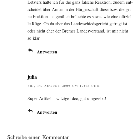
Letz­ters hal­te ich für die ganz fal­sche Reak­ti­on, zudem ent­
schei­det über Ämter in der Bür­ger­schaft die­se bzw. die grü­
ne Frak­ti­on – eigent­lich bräuch­te es sowas wie eine offi­zi­el­
le Rüge. Ob da aber das Lan­des­schieds­ge­richt gefragt ist
oder nicht eher der Bre­mer Lan­des­vor­stand, ist mir nicht
so klar.
Antworten
julia
FR., 14. AUGUST 2009 UM 17:05 UHR
Super Arti­kel – wit­zi­ge Idee, gut umgesetzt!
Antworten
Schreibe einen Kommentar