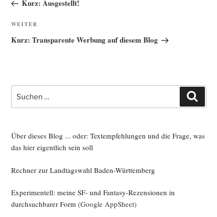
Beitrag
Kurz: Ausgestellt!
Nächster
WEITER
Beitrag
Kurz: Transparente Werbung auf diesem Blog
Suche
Such
nach:
Über dieses Blog ... oder: Textempfehlungen und die Frage, was
das hier eigentlich sein soll
Rechner zur Landtagswahl Baden-Württemberg
Experimentell: meine SF- und Fantasy-Rezensionen in
durchsuchbarer Form
(Google AppSheet)