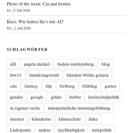
Photo of the week: Cat and berries
So., 5. Juli 2026
Kurz: Wie halten Sie’s mit AI?
Do., 2. Juli 2026
SCHLAGWÖRTER
afd
angela merkel
baden-württemberg
blog
btw13
bundestagswahl
bündnis 90/die grünen
cdu
fantasy
fdp
freiburg
frühling
garten
gender
google
grüne
herbst
hochschulpolitik
in eigener sache
innerparteiliche meinungsbildung
internet
klimakrise
klimaschutz
linke
Linkspartei
makro
nachhaltigkeit
netzpolitik