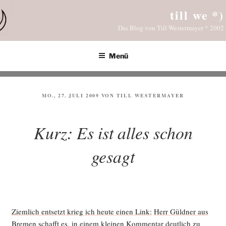
Zum
till we *)
Inhalt
Das Blog von Till Westermayer * 2002
springen
Menü
VERÖFFENTLICHT
MO., 27. JULI 2009
VON
TILL WESTERMAYER
AM
Kurz: Es ist alles schon
gesagt
Ziem­lich ent­setzt krieg ich heu­te einen Link:
Herr Güld­ner aus
Bre­men
schafft es, in einem klei­nen Kom­men­tar deut­lich zu