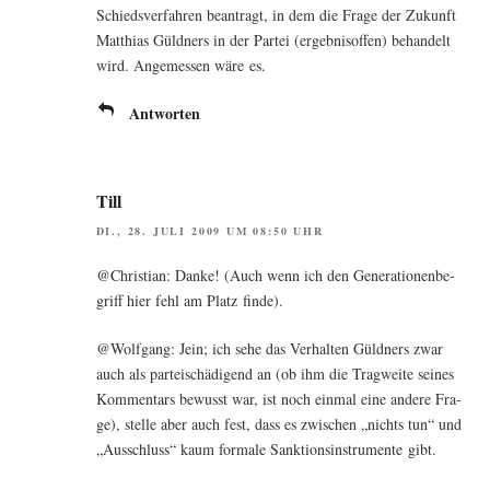
Schieds­ver­fah­ren bean­tragt, in dem die Fra­ge der Zukunft
Mat­thi­as Güld­ners in der Par­tei (ergeb­nis­of­fen) behan­delt
wird. Ange­mes­sen wäre es.
Antworten
Till
DI., 28. JULI 2009 UM 08:50 UHR
@Christian: Dan­ke! (Auch wenn ich den Gene­ra­tio­nen­be­
griff hier fehl am Platz finde).
@Wolfgang: Jein; ich sehe das Ver­hal­ten Güld­ners zwar
auch als par­tei­schä­di­gend an (ob ihm die Trag­wei­te sei­nes
Kom­men­tars bewusst war, ist noch ein­mal eine ande­re Fra­
ge), stel­le aber auch fest, dass es zwi­schen „nichts tun“ und
„Aus­schluss“ kaum for­ma­le Sank­ti­ons­in­stru­men­te gibt.