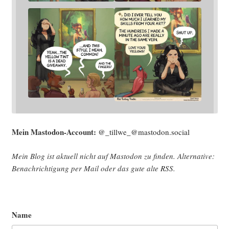
Mein Mast­o­don-Account:
@_tillwe_@mastodon.social
Mein Blog ist aktu­ell nicht auf Mast­o­don zu fin­den. Alter­na­ti­ve:
Benach­rich­ti­gung per Mail oder das gute alte
RSS
.
Name