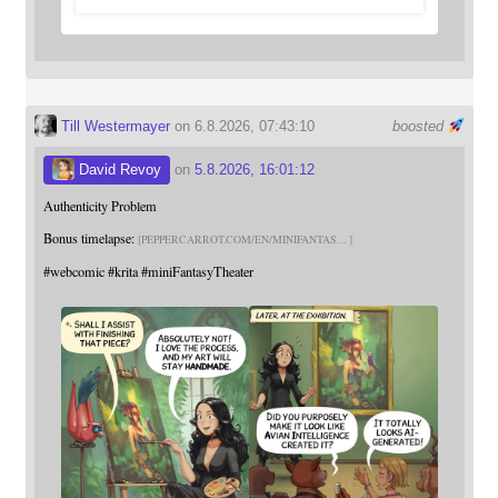
Till Westermayer
on 6.8.2026, 07:43:10
boosted
David Revoy
on
5.8.2026, 16:01:12
Authenticity Problem
Bonus timelapse:
PEPPERCARROT.COM/EN/MINIFANTAS
#
webcomic
#
krita
#
miniFantasyTheater