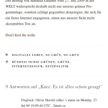
Der Bei­trag von Mat­thi­as Güld­ner vom 27. Juli 2009 in der
WELT wider­spricht des­halb nicht nur unse­rer grü­nen Pro­
gramm­la­ge, son­dern schlägt gegen­über den­je­ni­gen, die sich für
ein frei­es Inter­net enga­gie­ren, einen aus unse­rer Sicht nicht
akzep­ta­blen Ton an.
Don’t feed the trolls.
KATEGORIEN
DIGITALES LEBEN
,
SO GRÜN, SO GRÜN
SCHLAGWÖRTER
BÜNDNIS 90/DIE GRÜNEN
,
GRÜNE
,
INTERNETZENSUR
,
NETZPOLITIK
9 Antworten auf „Kurz: Es ist alles schon gesagt“
Pingback:
Oliver Herold (olhe) 's status on Monday, 27-
Jul-09 19:09:44 UTC - Identi.ca