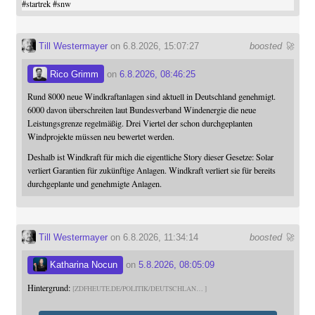
#
startrek
#
snw
Till Westermayer
on 6.8.2026, 15:07:27
boosted 🚀
Rico Grimm
on
6.8.2026, 08:46:25
Rund 8000 neue Windkraftanlagen sind aktuell in Deutschland genehmigt.
6000 davon überschreiten laut Bundesverband Windenergie die neue
Leistungsgrenze regelmäßig. Drei Viertel der schon durchgeplanten
Windprojekte müssen neu bewertet werden.
Deshalb ist Windkraft für mich die eigentliche Story dieser Gesetze: Solar
verliert Garantien für zukünftige Anlagen. Windkraft verliert sie für bereits
durchgeplante und genehmigte Anlagen.
Till Westermayer
on 6.8.2026, 11:34:14
boosted 🚀
Katharina Nocun
on
5.8.2026, 08:05:09
Hintergrund:
ZDFHEUTE.DE/POLITIK/DEUTSCHLAN