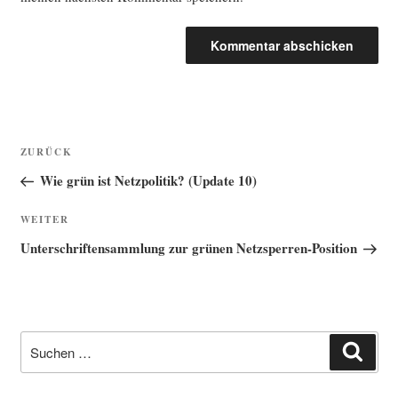
Beitragsnavigation
Vorheriger
ZURÜCK
Beitrag
Wie grün ist Netzpolitik? (Update 10)
Nächster
WEITER
Beitrag
Unterschriftensammlung zur grünen Netzsperren-Position
Suche
Such
nach: