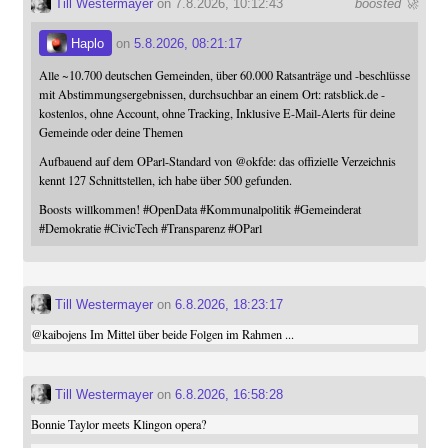
Till Westermayer
on 7.8.2026, 10:12:43
boosted 🚀
Haplo
on
5.8.2026, 08:21:17
Alle ~10.700 deutschen Gemeinden, über 60.000 Ratsanträge und -beschlüsse
mit Abstimmungsergebnissen, durchsuchbar an einem Ort: ratsblick.de -
kostenlos, ohne Account, ohne Tracking, Inklusive E-Mail-Alerts für deine
Gemeinde oder deine Themen
Aufbauend auf dem OParl-Standard von
@
okfde
: das offizielle Verzeichnis
kennt 127 Schnittstellen, ich habe über 500 gefunden.
Boosts willkommen!
#
OpenData
#
Kommunalpolitik
#
Gemeinderat
#
Demokratie
#
CivicTech
#
Transparenz
#
OParl
Till Westermayer
on
6.8.2026, 18:23:17
@
kaibojens
Im Mittel über beide Folgen im Rahmen ...
Till Westermayer
on
6.8.2026, 16:58:28
Bonnie Taylor meets Klingon opera?