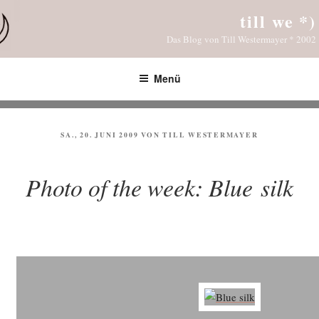
Zum
till we *)
Inhalt
Das Blog von Till Westermayer * 2002
springen
Menü
VERÖFFENTLICHT
SA., 20. JUNI 2009
VON
TILL WESTERMAYER
AM
Photo of the week: Blue silk