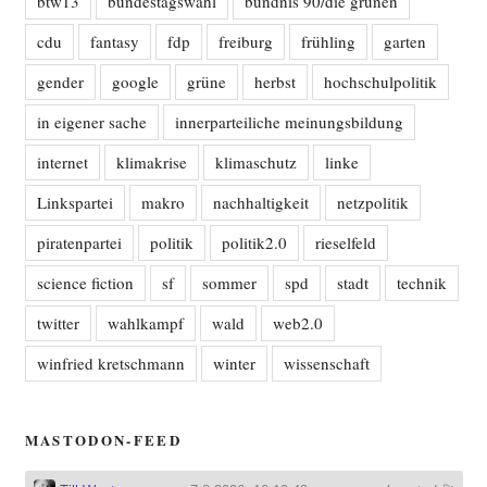
btw13
bundestagswahl
bündnis 90/die grünen
cdu
fantasy
fdp
freiburg
frühling
garten
gender
google
grüne
herbst
hochschulpolitik
in eigener sache
innerparteiliche meinungsbildung
internet
klimakrise
klimaschutz
linke
Linkspartei
makro
nachhaltigkeit
netzpolitik
piratenpartei
politik
politik2.0
rieselfeld
science fiction
sf
sommer
spd
stadt
technik
twitter
wahlkampf
wald
web2.0
winfried kretschmann
winter
wissenschaft
MASTODON-FEED