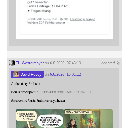
Till Westermayer
on 6.8.2026, 07:43:10
boosted 🚀
David Revoy
on
5.8.2026, 16:01:12
Authenticity Problem
Bonus timelapse:
PEPPERCARROT.COM/EN/MINIFANTAS
#
webcomic
#
krita
#
miniFantasyTheater