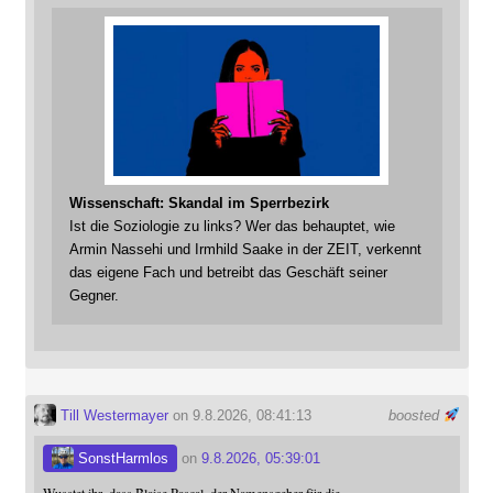
Wissenschaft: Skandal im Sperrbezirk
Ist die Soziologie zu links? Wer das behauptet, wie
Armin Nassehi und Irmhild Saake in der ZEIT, verkennt
das eigene Fach und betreibt das Geschäft seiner
Gegner.
Till Westermayer
on 9.8.2026, 08:41:13
boosted
SonstHarmlos
on
9.8.2026, 05:39:01