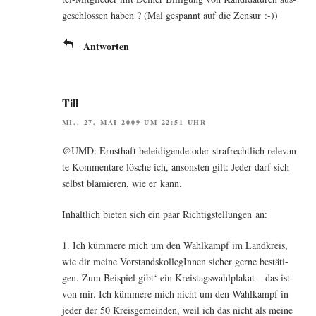
ge­schlos­sen haben ? (Mal gespannt auf die Zensur :-))
Antworten
Till
MI., 27. MAI 2009 UM 22:51 UHR
@UMD: Ernst­haft belei­di­gen­de oder straf­recht­lich rele­van­
te Kom­men­ta­re lösche ich, ansons­ten gilt: Jeder darf sich
selbst bla­mie­ren, wie er kann.
Inhalt­lich bie­ten sich ein paar Rich­tig­stel­lun­gen an:
1. Ich küm­me­re mich um den Wahl­kampf im Land­kreis,
wie dir mei­ne Vor­stands­kol­le­gIn­nen sicher ger­ne bestä­ti­
gen. Zum Bei­spiel gibt‘ ein Kreis­tags­wahl­pla­kat – das ist
von mir. Ich küm­me­re mich nicht um den Wahl­kampf in
jeder der 50 Kreis­ge­mein­den, weil ich das nicht als mei­ne