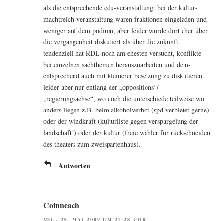
als die ent­spre­chen­de cdu-ver­an­stal­tung: bei der kul­tur­
macht­reich-ver­an­stal­tung waren frak­tio­nen ein­ge­la­den und
weni­ger auf dem podi­um, aber lei­der wur­de dort eher über
die ver­gan­gen­heit dis­ku­tiert als über die zukunft.
ten­den­zi­ell hat RDL noch am ehes­ten ver­sucht, kon­flik­te
bei ein­zel­nen sach­the­men her­aus­zu­ar­bei­ten und dem­
entspre­chend auch mit klei­ne­rer beset­zung zu dis­ku­tie­ren.
lei­der aber nur ent­lang der „oppositions“/
„regierungsachse“, wo doch die unter­schie­de teil­wei­se wo
anders lie­gen z.B. beim alko­hol­ver­bot (spd ver­bie­tet ger­ne)
oder der wind­kraft (kul­tur­lis­te gegen ver­spar­gel­ung der
land­schaft!) oder der kul­tur (freie wäh­ler für rück­schnei­den
des thea­ters zum zweispartenhaus).
Antworten
Coinneach
MO., 25. MAI 2009 UM 21:28 UHR