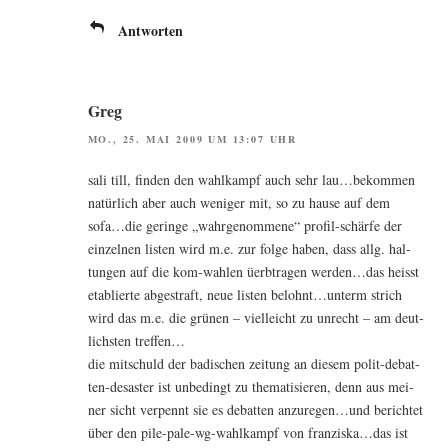
Antworten
Greg
MO., 25. MAI 2009 UM 13:07 UHR
sali till, fin­den den wahl­kampf auch sehr lau…bekommen
natür­lich aber auch weni­ger mit, so zu hau­se auf dem
sofa…die gerin­ge „wahr­ge­nom­me­ne“ pro­fil-schär­fe der
ein­zel­nen lis­ten wird m.e. zur fol­ge haben, dass allg. hal­
tun­gen auf die kom-wah­len üerb­tra­gen werden…das heisst
eta­blier­te abge­straft, neue lis­ten belohnt…unterm strich
wird das m.e. die grü­nen – viel­leicht zu unrecht – am deut­
lichs­ten treffen…
die mit­schuld der badi­schen zei­tung an die­sem polit-debat­
ten-desas­ter ist unbe­dingt zu the­ma­ti­sie­ren, denn aus mei­
ner sicht ver­pennt sie es debat­ten anzuregen…und berich­tet
über den pile-pale-wg-wahl­kampf von franziska…das ist