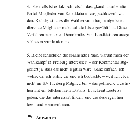
4. Eben­falls ist es fak­tisch falsch, dass „kan­di­da­tur­be­rei­te
Par­tei-Mit­glie­der von Kan­di­da­tu­ren aus­ge­schlos­sen“ wur­
den. Rich­tig ist, dass die Wahl­ver­samm­lung eini­ge kan­di­
die­ren­de Mit­glie­der nicht auf die Lis­te gewählt hat. Die­ses
Ver­fah­ren nennt sich Demo­kra­tie. Von Kan­di­da­tu­ren aus­ge­
schlos­sen wur­de niemand.
5. Bleibt schließ­lich die span­nen­de Fra­ge, war­um mich der
Wahl­kampf in Frei­burg inter­es­siert – der Kom­men­tar sug­
ge­riert ja, dass das nicht legi­tim wäre. Ganz ein­fach: ich
woh­ne da, ich wäh­le da, und ich beob­ach­te – weil ich eben
nicht im KV Frei­burg Mit­glied bin – das poli­ti­sche Gesche­
hen mit ein biß­chen mehr Distanz. Es scheint Leu­te zu
geben, die das inter­es­sant fin­den, und die des­we­gen hier
lesen und kommentieren.
Antworten