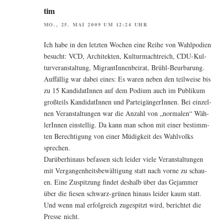
tim
MO., 25. MAI 2009 UM 12:24 UHR
Ich habe in den letz­ten Wochen eine Rei­he von Wahl­po­di­en
besucht: VCD, Archi­tek­ten, Kul­tur­macht­reich, CDU-Kul­
tur­ver­an­stal­tung, Migran­tIn­nen­bei­rat, Brühl-Beur­ba­rung.
Auf­fäl­lig war dabei eines: Es waren neben den teil­wei­se bis
zu 15 Kan­di­da­tIn­nen auf dem Podi­um auch im Publi­kum
groß­teils Kan­di­da­tIn­nen und Par­tei­gän­ge­rIn­nen. Bei ein­zel­
nen Ver­an­stal­tun­gen war die Anzahl von „nor­ma­len“ Wäh­
le­rIn­nen ein­stel­lig. Da kann man schon mit einer bestimm­
ten Berech­ti­gung von einer Müdig­keit des Wahl­volks
sprechen.
Dar­über­hin­aus befas­sen sich lei­der vie­le Ver­an­stal­tun­gen
mit Ver­gan­gen­heits­be­wäl­ti­gung statt nach vor­ne zu schau­
en. Eine Zuspit­zung fin­det des­halb über das Gejam­mer
über die fie­sen schwarz-grü­nen hin­aus lei­der kaum statt.
Und wenn mal erfolg­reich zuge­spitzt wird, berich­tet die
Pres­se nicht.