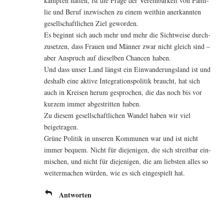
kämp­fen hat­ten, ist die Fra­ge der Ver­ein­bar­keit von Fami­
lie und Beruf inzwi­schen zu einem weit­hin aner­kann­ten
gesell­schaft­li­chen Ziel geworden.
Es beginnt sich auch mehr und mehr die Sicht­wei­se durch­
zu­set­zen, dass Frau­en und Män­ner zwar nicht gleich sind –
aber Anspruch auf die­sel­ben Chan­cen haben.
Und dass unser Land längst ein Ein­wan­de­rungs­land ist und
des­halb eine akti­ve Inte­gra­ti­ons­po­li­tik braucht, hat sich
auch in Krei­sen her­um gespro­chen, die das noch bis vor
kur­zem immer abge­strit­ten haben.
Zu die­sem gesell­schaft­li­chen Wan­del haben wir viel
beigetragen.
Grü­ne Poli­tik in unse­ren Kom­mu­nen war und ist nicht
immer bequem. Nicht für die­je­ni­gen, die sich streit­bar ein­
mi­schen, und nicht für die­je­ni­gen, die am liebs­ten alles so
wei­ter­ma­chen wür­den, wie es sich ein­ge­spielt hat.
Antworten