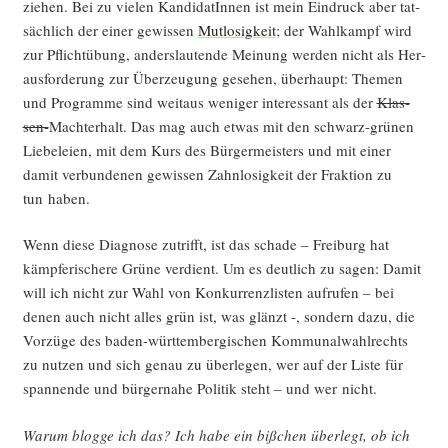
zie­hen. Bei zu vie­len Kan­di­da­tIn­nen ist mein Ein­druck aber tat­
säch­lich der einer gewis­sen
Mut­lo­sig­keit
; der Wahl­kampf wird
zur Pflicht­übung, anders­lau­ten­de Mei­nung wer­den nicht als Her­
aus­for­de­rung zur Über­zeu­gung gese­hen, über­haupt: The­men
und Pro­gram­me sind weit­aus weni­ger inter­es­sant als der
Klas­
sen-
Macht­er­halt. Das mag auch etwas mit den schwarz-grü­nen
Lie­be­lei­en, mit dem Kurs des Bür­ger­meis­ters und mit einer
damit ver­bun­de­nen gewis­sen Zahn­lo­sig­keit der Frak­ti­on zu
tun haben.
Wenn die­se Dia­gno­se zutrifft, ist das scha­de – Frei­burg hat
kämp­fe­ri­sche­re Grü­ne ver­dient. Um es deut­lich zu sagen: Damit
will ich nicht zur Wahl von Kon­kur­renz­lis­ten auf­ru­fen – bei
denen auch nicht alles grün ist, was glänzt -, son­dern dazu, die
Vor­zü­ge des baden-würt­tem­ber­gi­schen Kom­mu­nal­wahl­rechts
zu nut­zen und sich genau zu über­le­gen, wer auf der Lis­te für
span­nen­de und bür­ger­na­he Poli­tik steht – und wer nicht.
War­um blog­ge ich das? Ich habe ein biß­chen über­legt, ob ich