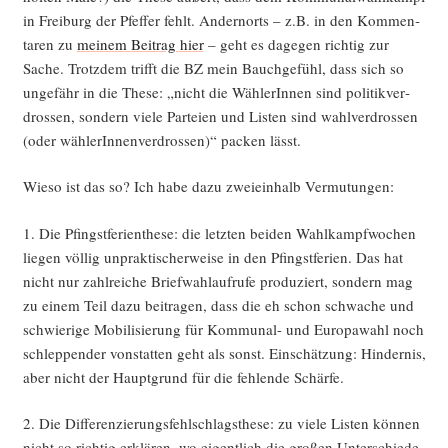
in Frei­burg der Pfef­fer fehlt. Andern­orts – z.B. in den Kom­men­
ta­ren zu
mei­nem Bei­trag hier
– geht es dage­gen rich­tig zur
Sache. Trotz­dem trifft die BZ mein Bauch­ge­fühl, dass sich so
unge­fähr in die The­se: „nicht die Wäh­le­rIn­nen sind poli­tik­ver­
dros­sen, son­dern vie­le Par­tei­en und Lis­ten sind wahl­ver­dros­sen
(oder wäh­le­rIn­nen­ver­dros­sen)“ packen lässt.
Wie­so ist das so? Ich habe dazu zwei­ein­halb Vermutungen:
1. Die Pfingst­fe­ri­en­the­se: die letz­ten bei­den Wahl­kampf­wo­chen
lie­gen völ­lig unprak­ti­scher­wei­se in den Pfingst­fe­ri­en. Das hat
nicht nur zahl­rei­che Brief­wahl­auf­ru­fe pro­du­ziert, son­dern mag
zu einem Teil dazu bei­tra­gen, dass die eh schon schwa­che und
schwie­ri­ge Mobi­li­sie­rung für Kom­mu­nal- und Euro­pa­wahl noch
schlep­pen­der von­stat­ten geht als sonst. Ein­schät­zung: Hin­der­nis,
aber nicht der Haupt­grund für die feh­len­de Schärfe.
2. Die Dif­fe­ren­zie­rungs­fehl­schlags­the­se: zu vie­le Lis­ten kön­nen
nicht so rich­tig erklä­ren, wo eigent­lich die gro­ßen Unter­schie­de