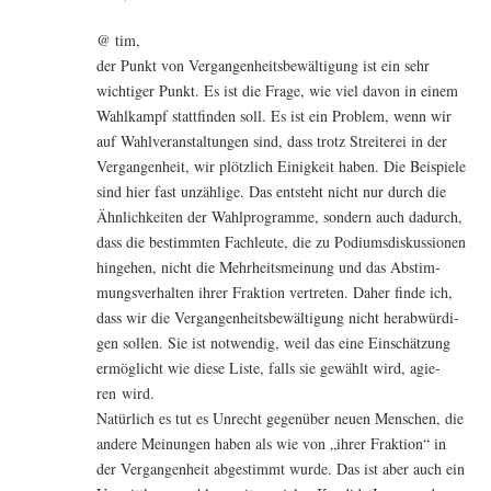
@ tim,
der Punkt von Ver­gan­gen­heits­be­wäl­ti­gung ist ein sehr
wich­ti­ger Punkt. Es ist die Fra­ge, wie viel davon in einem
Wahl­kampf statt­fin­den soll. Es ist ein Pro­blem, wenn wir
auf Wahl­ver­an­stal­tun­gen sind, dass trotz Strei­te­rei in der
Ver­gan­gen­heit, wir plötz­lich Einig­keit haben. Die Bei­spie­le
sind hier fast unzäh­li­ge. Das ent­steht nicht nur durch die
Ähn­lich­kei­ten der Wahl­pro­gram­me, son­dern auch dadurch,
dass die bestimm­ten Fach­leu­te, die zu Podi­ums­dis­kus­sio­nen
hin­ge­hen, nicht die Mehr­heits­mei­nung und das Abstim­
mungs­ver­hal­ten ihrer Frak­ti­on ver­tre­ten. Daher fin­de ich,
dass wir die Ver­gan­gen­heits­be­wäl­ti­gung nicht her­ab­wür­di­
gen sol­len. Sie ist not­wen­dig, weil das eine Ein­schät­zung
ermög­licht wie die­se Lis­te, falls sie gewählt wird, agie­
ren wird.
Natür­lich es tut es Unrecht gegen­über neu­en Men­schen, die
ande­re Mei­nun­gen haben als wie von „ihrer Frak­ti­on“ in
der Ver­gan­gen­heit abge­stimmt wur­de. Das ist aber auch ein