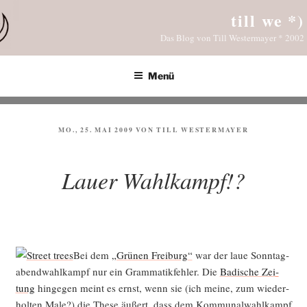
Zum
till we *)
Inhalt
Das Blog von Till Westermayer * 2002
springen
Menü
VERÖFFENTLICHT
MO., 25. MAI 2009
VON
TILL WESTERMAYER
AM
Lauer Wahlkampf!?
Bei dem
„Grü­nen Frei­burg“
war der laue Sonn­tag­
abend­wahl­kampf nur ein Gram­ma­tik­feh­ler. Die
Badi­sche Zei­
tung
hin­ge­gen meint es ernst, wenn sie (ich mei­ne, zum wie­der­
hol­ten Male?) die The­se äußert, dass dem Kom­mu­nal­wahl­kampf