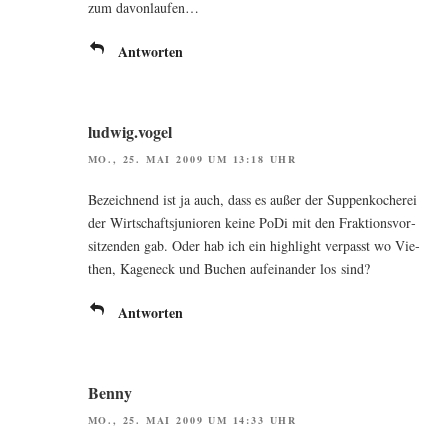
zum davonlaufen…
Antworten
ludwig.vogel
MO., 25. MAI 2009 UM 13:18 UHR
Bezeich­nend ist ja auch, dass es außer der Sup­pen­ko­che­rei
der Wirt­schafts­ju­nio­ren kei­ne PoDi mit den Frak­ti­ons­vor­
sit­zen­den gab. Oder hab ich ein high­light ver­passt wo Vie­
then, Kageneck und Buchen auf­ein­an­der los sind?
Antworten
Benny
MO., 25. MAI 2009 UM 14:33 UHR