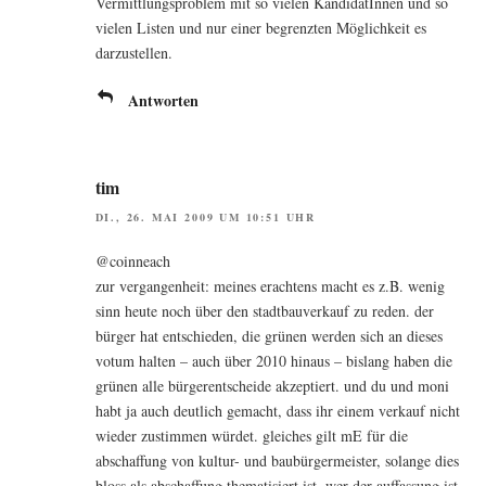
Ver­mitt­lungs­pro­blem mit so vie­len Kan­di­da­tIn­nen und so
vie­len Lis­ten und nur einer begrenz­ten Mög­lich­keit es
darzustellen.
Antworten
tim
DI., 26. MAI 2009 UM 10:51 UHR
@coinneach
zur ver­gan­gen­heit: mei­nes erach­tens macht es z.B. wenig
sinn heu­te noch über den stadt­bau­ver­kauf zu reden. der
bür­ger hat ent­schie­den, die grü­nen wer­den sich an die­ses
votum hal­ten – auch über 2010 hin­aus – bis­lang haben die
grü­nen alle bür­ger­ent­schei­de akzep­tiert. und du und moni
habt ja auch deut­lich gemacht, dass ihr einem ver­kauf nicht
wie­der zustim­men wür­det. glei­ches gilt mE für die
abschaf­fung von kul­tur- und bau­bür­ger­meis­ter, solan­ge dies
bloss als abschaf­fung the­ma­ti­siert ist. wer der auf­fas­sung ist,