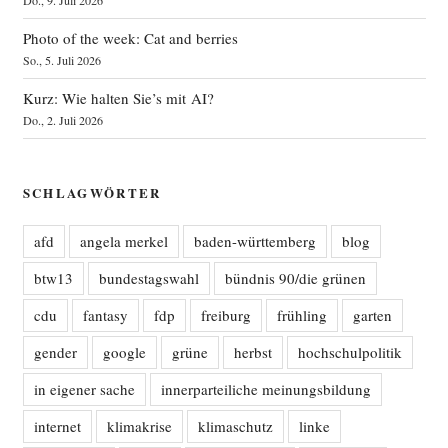
Do., 9. Juli 2026
Photo of the week: Cat and berries
So., 5. Juli 2026
Kurz: Wie halten Sie’s mit AI?
Do., 2. Juli 2026
SCHLAGWÖRTER
afd
angela merkel
baden-württemberg
blog
btw13
bundestagswahl
bündnis 90/die grünen
cdu
fantasy
fdp
freiburg
frühling
garten
gender
google
grüne
herbst
hochschulpolitik
in eigener sache
innerparteiliche meinungsbildung
internet
klimakrise
klimaschutz
linke