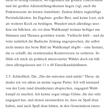
und die gro­ßen Allein­stel­lungs­the­men lie­gen (vgl. auch die
Frak­ti­ons­sei­te im letz­ten Amts­blatt). Zudem feh­len zug­kräf­ti­ge
Per­sön­lich­kei­ten. Im Ergeb­nis: gro­ßer Brei, und kei­ne Lust, sich
als wei­te­rer Koch zu betä­ti­gen. Wun­dert mich aller­dings inso­
fern ein biß­chen, als vor dem Wahl­kampf weit­aus hef­ti­ger um
Stim­men und The­men gestrit­ten wur­de. Viel­leicht fehlt – und da
wäre natür­lich die Badi­sche Zei­tung ange­spro­chen, die selbst
nicht immer das bes­te Bild im Wahl­kampf abgibt – eine Instanz,
die es schafft, die exis­tie­ren­den Kon­tro­ver­sen zu sor­tie­ren. So
füh­le ich mich als poli­tisch inter­es­sier­ter Wäh­ler doch ein biß­
chen allein­ge­las­sen mit 11 x 48 EinzelkandidatInnen.
2.5. Schließ­lich: Die „Die-die-müssten-sind-müde“-These: da
den­ke ich vor allem an mei­ne eige­ne Par­tei. Ich will nie­mand
von der Lis­te (und drum­her­um) abspre­chen, enga­giert Wahl­
kampf zu machen. Ich ken­ne sogar eini­ge Grü­ne, die das sehr
enga­giert tun, und denen anzu­mer­ken ist, dass sie Spaß dran
haben, und auch Spaß dran hät­ten, in den Gemein­de­rat ein­zu­