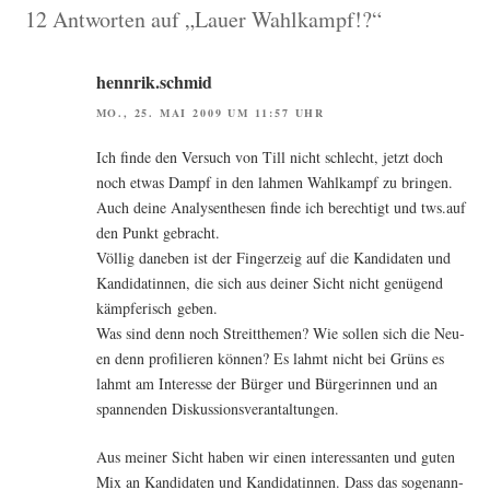
12 Antworten auf „Lauer Wahlkampf!?“
hennrik.schmid
MO., 25. MAI 2009 UM 11:57 UHR
Ich fin­de den Ver­such von Till nicht schlecht, jetzt doch
noch etwas Dampf in den lah­men Wahl­kampf zu brin­gen.
Auch dei­ne Ana­ly­sen­the­sen fin­de ich berech­tigt und tws.auf
den Punkt gebracht.
Völ­lig dane­ben ist der Fin­ger­zeig auf die Kan­di­da­ten und
Kan­di­da­tin­nen, die sich aus dei­ner Sicht nicht genü­gend
kämp­fe­risch geben.
Was sind denn noch Streit­the­men? Wie sol­len sich die Neu­
en denn pro­fi­lie­ren kön­nen? Es lahmt nicht bei Grüns es
lahmt am Inter­es­se der Bür­ger und Bür­ge­rin­nen und an
span­nen­den Diskussionsverantaltungen.
Aus mei­ner Sicht haben wir einen inter­es­san­ten und guten
Mix an Kan­di­da­ten und Kan­di­da­tin­nen. Dass das soge­nann­