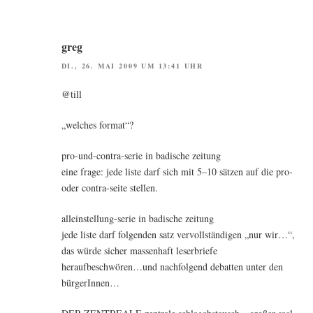
greg
DI., 26. MAI 2009 UM 13:41 UHR
@till
„wel­ches format“?
pro-und-con­tra-serie in badi­sche zeitung
eine fra­ge: jede lis­te darf sich mit 5–10 sät­zen auf die pro-
oder con­tra-sei­te stellen.
allein­stel­lung-serie in badi­sche zeitung
jede lis­te darf fol­gen­den satz ver­voll­stän­di­gen „nur wir…“,
das wür­de sicher mas­sen­haft leser­brie­fe
heraufbeschwören…und nach­fol­gend debat­ten unter den
bürgerInnen…