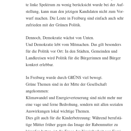
te lin­ke Spek­trum zu wenig berück­sicht wur­de bei der Auf­
stel­lung, kann man den jet­zi­gen Kan­di­da­ten nicht zum Vor­
wurf machen. Die Leu­te in Frei­burg sind ein­fach auch sehr
zufrie­den mit der Grü­nen Politik.
Den­noch, Demo­kra­tie wächst von Unten.
Und Demo­kra­tie lebt vom Mit­ma­chen. Das gilt beson­ders
für die Poli­tik vor Ort: In den Städ­ten, Gemein­den und
Land­krei­sen wird Poli­tik für die Bür­ge­rin­nen und Bür­ger
kon­kret erlebbar.
In Frei­burg wur­de durch GRÜNS viel bewegt.
Grü­ne The­men sind in der Mit­te der Gesell­schaft
angekommen:
Kli­ma­wan­del und Ener­gie­ver­teue­rung sind nicht mehr nur
eine vage und fer­ne Bedro­hung, son­dern mit allen sozia­len
Aus­wir­kun­gen lokal wich­ti­ge Themen.
Dies gilt auch für die Kin­der­be­treu­ung: Wäh­rend berufs­tä­
ti­ge Müt­ter frü­her gegen das Image der Raben­mut­ter zu