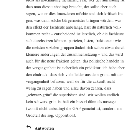
dass man die­se unbe­dingt braucht, der soll­te aber auch
sagen, wie er dies finan­zie­ren möch­te und sich kri­tisch fra­
gen, was denn sol­che bür­ger­meis­ter brin­gen wür­den. was
den effekt der fach­leu­te anbe­langt, hast du natür­lich voll­
kom­men recht – ent­schei­dend ist letzt­lich, ob die fach­leu­te
sich durch­set­zen kön­nen. par­tei­en, lis­ten, frak­tio­nen: wie
die meis­ten sozia­len grup­pen ändert sich schon etwas durch
klei­ne­re ände­run­gen der zusam­men­set­zung – und das wird
auch für die neue frak­ti­on gel­ten. das poli­ti­sche han­deln in
der ver­gan­gen­heit ist sicher­lich ein prä­dik­tor. ich habe aber
den ein­druck, dass sich vie­le lei­der aus dem grund mit der
ver­gan­gen­heit befas­sen, weil sie für die zukunft recht
wenig zu sagen haben und all­zu davon zeh­ren, dass
„schwarz-grün“ die super­bö­sen sind. wir wol­len end­lich
kein schwarz-grün ist halt ein bis­serl dünn als aus­sa­ge
(womit nicht unbe­dingt die GAF gemeint ist, son­dern ein
Groß­teil der sog. Opposition).
Antworten