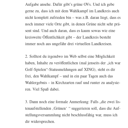
Auf­ga­be anse­he. Dafür gibt’s grü­ne OVs. Und ich gebe
ger­ne zu, dass ich mit dem Wahl­kampf im Land­kreis auch
nicht kom­plett zufrie­den bin – was z.B. dar­an liegt, dass es
noch immer vie­le Orte gibt, in denen Grü­ne nicht sehr prä­
sent sind. Und auch dar­an, dass es kaum sowas wie eine
kreis­wei­te Öffent­lich­keit gibt – der Land­kreis besteht
immer noch aus unge­fähr drei vir­tu­el­len Landkreisen.
2. Soll­test du irgend­wo im Web selbst eine Mög­lich­keit
haben, Inhal­te zu ver­öf­fent­li­chen (mal jen­seits der „ich war
Golf-Spielen“-Statusmeldungen auf XING), steht es dir
frei, den Wahl­kampf – und in ein paar Tagen auch das
Wahl­er­geb­nis – in Kirch­zar­ten rauf und run­ter zu ana­ly­sie­
ren. Viel Spaß dabei.
3. Dann noch eine for­ma­le Anmer­kung: Falls „die zwei lis­
ten­auf­stel­len­den ‚Grü­nen‘ “ sug­ge­rie­ren soll, dass die Auf­
stel­lungs­ver­samm­lung nicht beschluss­fä­hig war, muss ich
dir widersprechen.