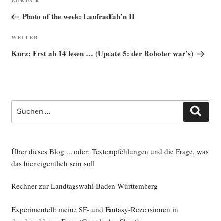
Vorheriger
ZURÜCK
Beitrag
Photo of the week: Laufradfah’n II
Nächster
WEITER
Beitrag
Kurz: Erst ab 14 lesen … (Update 5: der Roboter war’s)
Suche
Such
nach:
Über dieses Blog ... oder: Textempfehlungen und die Frage, was
das hier eigentlich sein soll
Rechner zur Landtagswahl Baden-Württemberg
Experimentell: meine SF- und Fantasy-Rezensionen in
durchsuchbarer Form
(Google AppSheet)