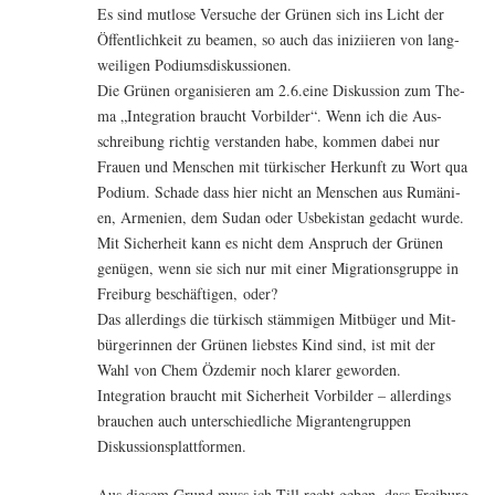
Es sind mut­lo­se Ver­su­che der Grü­nen sich ins Licht der
Öffent­lich­keit zu bea­men, so auch das ini­zi­ie­ren von lang­
wei­li­gen Podiumsdiskussionen.
Die Grü­nen orga­ni­sie­ren am 2.6.eine Dis­kus­si­on zum The­
ma „Inte­gra­ti­on braucht Vor­bil­der“. Wenn ich die Aus­
schrei­bung rich­tig ver­stan­den habe, kom­men dabei nur
Frau­en und Men­schen mit tür­ki­scher Her­kunft zu Wort qua
Podi­um. Scha­de dass hier nicht an Men­schen aus Rumä­ni­
en, Arme­ni­en, dem Sudan oder Usbe­ki­stan gedacht wurde.
Mit Sicher­heit kann es nicht dem Anspruch der Grü­nen
genü­gen, wenn sie sich nur mit einer Migra­ti­ons­grup­pe in
Frei­burg beschäf­ti­gen, oder?
Das aller­dings die tür­kisch stäm­mi­gen Mit­bü­ger und Mit­
bür­ge­rin­nen der Grü­nen liebs­tes Kind sind, ist mit der
Wahl von Chem Özd­emir noch kla­rer geworden.
Inte­gra­ti­on braucht mit Sicher­heit Vor­bil­der – aller­dings
brau­chen auch unter­schied­li­che Migran­ten­grup­pen
Diskussionsplattformen.
Aus die­sem Grund muss ich Till recht geben, dass Frei­burg