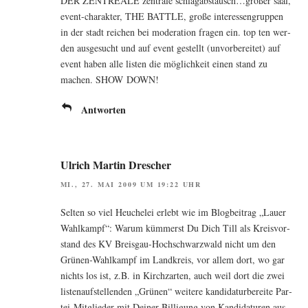
DER ZENTREALE zen­tra­le schlagabstausch…großer saal,
event-cha­rak­ter, THE BATTLE, gro­ße inter­es­sen­grup­pen
in der stadt rei­chen bei mode­ra­ti­on fra­gen ein. top ten wer­
den aus­ge­sucht und auf event gestellt (unvor­be­rei­tet) auf
event haben alle lis­ten die mög­lich­keit einen stand zu
machen. SHOW DOWN!
Antworten
Ulrich Martin Drescher
MI., 27. MAI 2009 UM 19:22 UHR
Sel­ten so viel Heu­che­lei erlebt wie im Blog­bei­trag „Lau­er
Wahl­kampf“: War­um küm­merst Du Dich Till als Kreis­vor­
stand des KV Breis­gau-Hoch­schwarz­wald nicht um den
Grü­nen-Wahl­kampf im Land­kreis, vor allem dort, wo gar
nichts los ist, z.B. in Kirch­zar­ten, auch weil dort die zwei
lis­ten­auf­stel­len­den „Grü­nen“ wei­te­re kan­di­da­tur­be­rei­te Par­
tei-Mit­glie­der mit Dei­ner Bil­li­gung von Kan­di­da­tu­ren aus­