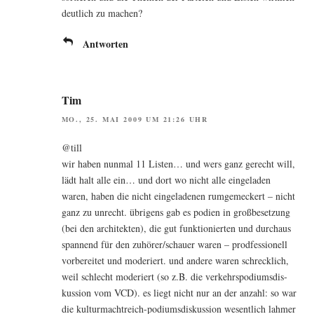
deut­lich zu machen?
Antworten
Tim
MO., 25. MAI 2009 UM 21:26 UHR
@till
wir haben nun­mal 11 Lis­ten… und wers ganz gerecht will,
lädt halt alle ein… und dort wo nicht alle ein­ge­la­den
waren, haben die nicht ein­ge­la­de­nen rum­ge­me­ckert – nicht
ganz zu unrecht. übri­gens gab es podi­en in groß­be­set­zung
(bei den archi­tek­ten), die gut funk­tio­nier­ten und durch­aus
span­nend für den zuhörer/schauer waren – prod­fes­sio­nell
vor­be­rei­tet und mode­riert. und ande­re waren schreck­lich,
weil schlecht mode­riert (so z.B. die ver­kehrs­po­di­ums­dis­
kus­si­on vom VCD). es liegt nicht nur an der anzahl: so war
die kul­tur­macht­reich-podi­ums­dis­kus­si­on wesent­lich lah­mer