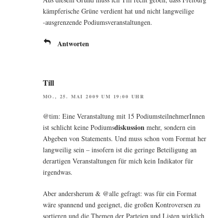
kämp­fe­ri­sche Grü­ne ver­dient hat und nicht lang­wei­li­ge
‑aus­gren­zen­de Podiumsveranstaltungen.
Antworten
Till
MO., 25. MAI 2009 UM 19:00 UHR
@tim: Eine Ver­an­stal­tung mit 15 Podi­ums­teil­neh­me­rIn­nen
dis­kus­si­on
ist schlicht kei­ne Podi­ums
mehr, son­dern ein
Abge­ben von State­ments. Und muss schon vom For­mat her
lang­wei­lig sein – inso­fern ist die gerin­ge Betei­li­gung an
der­ar­ti­gen Ver­an­stal­tun­gen für mich kein Indi­ka­tor für
irgendwas.
Aber anders­her­um & @alle gefragt: was für ein For­mat
wäre span­nend und geeig­net, die gro­ßen Kon­tro­ver­sen zu
sor­tie­ren und die The­men der Par­tei­en und Lis­ten wirk­lich