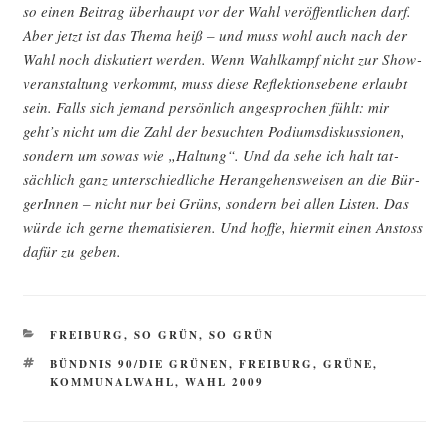
so einen Bei­trag über­haupt vor der Wahl ver­öf­fent­li­chen darf.
Aber jetzt ist das The­ma heiß – und muss wohl auch nach der
Wahl noch dis­ku­tiert wer­den. Wenn Wahl­kampf nicht zur Show­
ver­an­stal­tung ver­kommt, muss die­se Reflek­ti­ons­ebe­ne erlaubt
sein. Falls sich jemand per­sön­lich ange­spro­chen fühlt: mir
geht’s nicht um die Zahl der besuch­ten Podi­ums­dis­kus­sio­nen,
son­dern um sowas wie „Hal­tung“. Und da sehe ich halt tat­
säch­lich ganz unter­schied­li­che Her­an­ge­hens­wei­sen an die Bür­
ge­rIn­nen – nicht nur bei Grüns, son­dern bei allen Lis­ten. Das
wür­de ich ger­ne the­ma­ti­sie­ren. Und hof­fe, hier­mit einen Anstoss
dafür zu geben.
KATEGORIEN
FREIBURG
,
SO GRÜN, SO GRÜN
SCHLAGWÖRTER
BÜNDNIS 90/DIE GRÜNEN
,
FREIBURG
,
GRÜNE
,
KOMMUNALWAHL
,
WAHL 2009