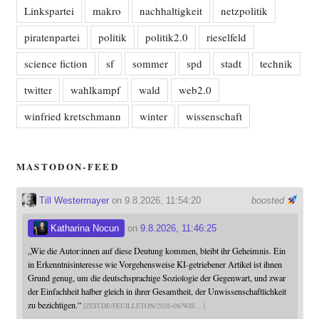
Linkspartei
makro
nachhaltigkeit
netzpolitik
piratenpartei
politik
politik2.0
rieselfeld
science fiction
sf
sommer
spd
stadt
technik
twitter
wahlkampf
wald
web2.0
winfried kretschmann
winter
wissenschaft
MASTODON-FEED
Till Westermayer
on 9.8.2026, 11:54:20
boosted
Katharina Nocun
on
9.8.2026, 11:46:25
„Wie die Autor:innen auf diese Deutung kommen, bleibt ihr Geheimnis. Ein
in Erkenntnisinteresse wie Vorgehensweise KI-getriebener Artikel ist ihnen
Grund genug, um die deutschsprachige Soziologie der Gegenwart, und zwar
der Einfachheit halber gleich in ihrer Gesamtheit, der Unwissenschaftlichkeit
zu bezichtigen.“
ZEIT.DE/FEUILLETON/2026-08/WIS