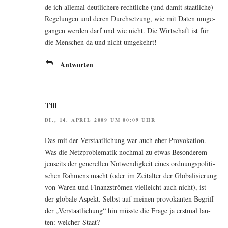
de ich alle­mal deut­li­che­re recht­li­che (und damit staat­li­che)
Rege­lun­gen und deren Durch­set­zung, wie mit Daten umge­
gan­gen wer­den darf und wie nicht. Die Wirt­schaft ist für
die Men­schen da und nicht umgekehrt!
Antworten
Till
DI., 14. APRIL 2009 UM 00:09 UHR
Das mit der Ver­staat­li­chung war auch eher Pro­vo­ka­ti­on.
Was die Netz­pro­ble­ma­tik noch­mal zu etwas Beson­de­rem
jen­seits der gene­rel­len Not­wen­dig­keit eines ord­nungs­po­li­ti­
schen Rah­mens macht (oder im Zeit­al­ter der Glo­ba­li­sie­rung
von Waren und Finanz­strö­men viel­leicht auch nicht), ist
der glo­ba­le Aspekt. Selbst auf mei­nen pro­vo­kan­ten Begriff
der „Ver­staat­li­chung“ hin müss­te die Fra­ge ja erst­mal lau­
ten: wel­cher Staat?