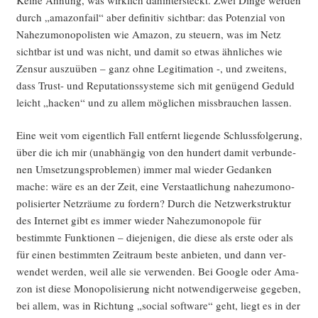
durch „ama­zon­fail“ aber defi­ni­tiv sicht­bar: das Poten­zi­al von
Nahe­zu­mo­no­po­lis­ten wie Ama­zon, zu steu­ern, was im Netz
sicht­bar ist und was nicht, und damit so etwas ähn­li­ches wie
Zen­sur aus­zu­üben – ganz ohne Legi­ti­ma­ti­on -, und zwei­tens,
dass Trust- und Repu­ta­ti­ons­sys­te­me sich mit genü­gend Geduld
leicht „hacken“ und zu allem mög­li­chen miss­brau­chen lassen.
Eine weit vom eigent­lich Fall ent­fernt lie­gen­de Schluss­fol­ge­rung,
über die ich mir (unab­hän­gig von den hun­dert damit ver­bun­de­
nen Umset­zungs­pro­ble­men) immer mal wie­der Gedan­ken
mache: wäre es an der Zeit, eine Ver­staat­li­chung nahe­zu­mo­no­
po­li­sier­ter Netz­räu­me zu for­dern? Durch die Netz­werk­struk­tur
des Inter­net gibt es immer wie­der Nahe­zu­mo­no­po­le für
bestimm­te Funk­tio­nen – die­je­ni­gen, die die­se als ers­te oder als
für einen bestimm­ten Zeit­raum bes­te anbie­ten, und dann ver­
wen­det wer­den, weil alle sie ver­wen­den. Bei Goog­le oder Ama­
zon ist die­se Mono­po­li­sie­rung nicht not­wen­di­ger­wei­se gege­ben,
bei allem, was in Rich­tung „social soft­ware“ geht, liegt es in der