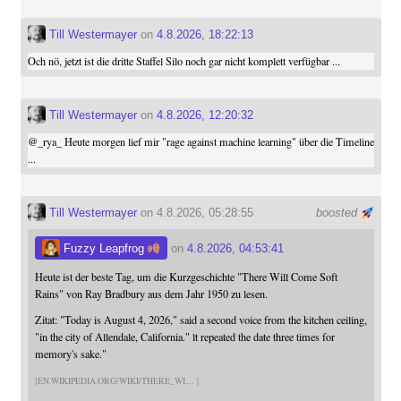
Till Westermayer
on
4.8.2026, 18:22:13
Och nö, jetzt ist die dritte Staffel Silo noch gar nicht komplett verfügbar ...
Till Westermayer
on
4.8.2026, 12:20:32
@
_rya_
Heute morgen lief mir "rage against machine learning" über die Timeline
...
Till Westermayer
on 4.8.2026, 05:28:55
boosted
Fuzzy Leapfrog
on
4.8.2026, 04:53:41
Heute ist der beste Tag, um die Kurzgeschichte "There Will Come Soft
Rains" von Ray Bradbury aus dem Jahr 1950 zu lesen.
Zitat: "Today is August 4, 2026," said a second voice from the kitchen ceiling,
"in the city of Allendale, California." lt repeated the date three times for
memory's sake."
EN.WIKIPEDIA.ORG/WIKI/THERE_WI