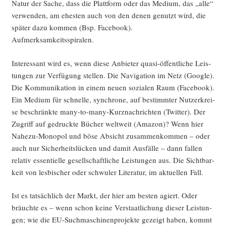
Natur der Sache, dass die Platt­form oder das Medi­um, das „alle“
ver­wen­den, am ehes­ten auch von den denen genutzt wird, die
spä­ter dazu kom­men (Bsp. Face­book).
Aufmerksamkeitsspiralen.
Inter­es­sant wird es, wenn die­se Anbie­ter qua­si-öffent­li­che Leis­
tun­gen zur Ver­fü­gung stel­len. Die Navi­ga­ti­on im Netz (Goog­le).
Die Kom­mu­ni­ka­ti­on in einem neu­en sozia­len Raum (Face­book).
Ein Medi­um für schnel­le, syn­chro­ne, auf bestimm­ter Nut­zer­krei­
se beschränk­te many-to-many-Kurz­nach­rich­ten (Twit­ter). Der
Zugriff auf gedruck­te Bücher welt­weit (Ama­zon)? Wenn hier
Nahe­zu-Mono­pol und böse Absicht zusam­men­kom­men – oder
auch nur Sicher­heits­lü­cken und damit Aus­fäl­le – dann fal­len
rela­tiv essen­ti­el­le gesell­schaft­li­che Leis­tun­gen aus. Die Sicht­bar­
keit von les­bi­scher oder schwu­ler Lite­ra­tur, im aktu­el­len Fall.
Ist es tat­säch­lich der Markt, der hier am bes­ten agiert. Oder
bräuch­te es – wenn schon kei­ne Ver­staat­li­chung die­ser Leis­tun­
gen; wie die EU-Such­ma­schi­nen­pro­jek­te gezeigt haben, kommt