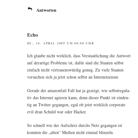
Antworten
Echo
DI., 14. APRIL 2009 UM 08:08 UHR
Ich glau­be nicht wirk­lich, dass Ver­staat­li­chung die Ant­wort
auf der­ar­ti­ge Pro­ble­me ist, dafür sind die Staa­ten selbst
ein­fach nicht ver­trau­ens­wür­dig genug. Zu vie­le Staa­ten
ver­su­chen sich ja jetzt schon selbst an Internetzensur.
Gera­de der ama­zon­fail Fall hat ja gezeigt, wie selbst­re­gu­la­
tiv das Inter­net agie­ren kann, denn die­ser Punkt ist ein­deu­
tig an Twit­ter gegan­gen, egal ob jetzt wirk­lich cor­po­ra­te
evil dran Schuld war oder Hacker.
So schnell wie der Auf­schrei durchs Netz gegan­gen ist
konn­ten die „alten“ Medi­en nicht ein­mal blinzeln.