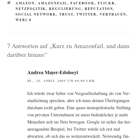
SCHLAGWÖRTER
AMAZON
,
AMAZONFAIL
,
FACEBOOK
,
FLICKR
,
NETZPOLITIK
,
REGULIERUNG
,
REPUTATION
,
SOCIAL NETWORK
,
TRUST
,
TWITTER
,
VERTRAUEN
,
WEB2.0
7 Antworten auf „Kurz zu Amazonfail, und dann
darüber hinaus“
Andrea Mayer-Edoloeyi
DI., 14. APRIL 2009 UM 00:00 UHR
Ich wür­de zwar lie­ber von Ver­ge­sell­schaf­tung als von Ver­
staat­li­chung spre­chen, aber ich muss dei­nen Über­le­gun­gen
durch­aus recht geben. Eine qua­si-mono­po­lis­ti­sche Stel­lung
von pri­va­ten Unter­neh­men ist umso bedenk­li­cher je mehr
Men­schen sich im Netz bewe­gen. Goog­le ist sicher das her­
aus­ra­gends­te Bei­spiel, bei Twit­ter wür­de ich erst mal
abwar­ten, ob sich das so wei­ter­ent­wi­ckelt. Not­wen­dig fän­