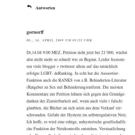
Antworten
gornorff
DI., 14. APRIL 2009 UM 09:25 UHR
Di,14.04 9:00 MEZ, Peti­ti­on steht jetzt bei 21’000, wächst
also nicht mehr so schnell wie zu Beginn. Lei­der focus­sie­
ren vie­le blog­ger + twit­te­rer allein auf das tat­säch­lich
erfolg­te LGBT- deRan­king. In echt hat die Aus­sor­tier-
Funk­ti­on auch die RANKS von z.B. Behin­der­ten-Lite­ra­tur
(Rat­ge­ber zu Sex mit Behinderung)entfernt. Die meis­ten
Kom­men­ta­re zur Peti­ti­on leh­nen sich gegen den Grund­ge­
dan­ken der Zen­sier­bar­keit auf, wenn auch vie­le ( falsch)
glaub­ten, die Bücher an sich sei­en aus dem Ver­kauf ver­
schwun­den. Gefahr der Hys­te­rie im selbst­re­gu­la­ti­ven Netz.
Ich hof­fe, es wird eine ruhi­ge, unhys­te­ri­sche gesell­schaft­li­
che Funk­ti­on der Netz­kon­trol­le ent­ste­hen. Ver­staat­li­chung