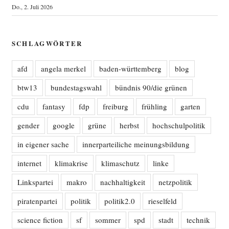
Do., 2. Juli 2026
SCHLAGWÖRTER
afd
angela merkel
baden-württemberg
blog
btw13
bundestagswahl
bündnis 90/die grünen
cdu
fantasy
fdp
freiburg
frühling
garten
gender
google
grüne
herbst
hochschulpolitik
in eigener sache
innerparteiliche meinungsbildung
internet
klimakrise
klimaschutz
linke
Linkspartei
makro
nachhaltigkeit
netzpolitik
piratenpartei
politik
politik2.0
rieselfeld
science fiction
sf
sommer
spd
stadt
technik