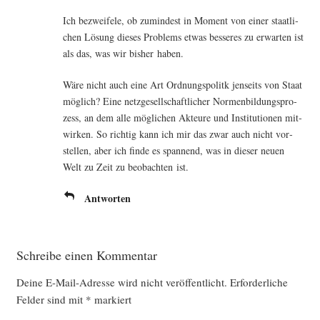
Ich bezwei­fe­le, ob zumin­dest in Moment von einer staat­li­
chen Lösung die­ses Pro­blems etwas bes­se­res zu erwar­ten ist
als das, was wir bis­her haben.
Wäre nicht auch eine Art Ord­nungs­po­litk jen­seits von Staat
mög­lich? Eine netz­ge­sell­schaft­li­cher Nor­men­bil­dungs­pro­
zess, an dem alle mög­li­chen Akteu­re und Insti­tu­tio­nen mit­
wir­ken. So rich­tig kann ich mir das zwar auch nicht vor­
stel­len, aber ich fin­de es span­nend, was in die­ser neu­en
Welt zu Zeit zu beob­ach­ten ist.
Antworten
Schreibe einen Kommentar
Deine E-Mail-Adresse wird nicht veröffentlicht.
Erforderliche
Felder sind mit
*
markiert