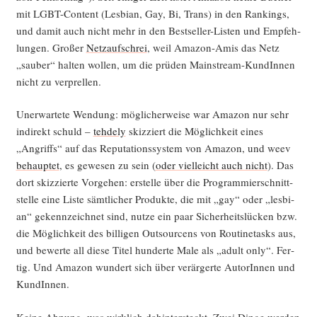
mit LGBT-Con­tent (Les­bi­an, Gay, Bi, Trans) in den Ran­kings,
und damit auch nicht mehr in den Best­sel­ler-Lis­ten und Emp­feh­
lun­gen. Gro­ßer
Netz­auf­schrei
, weil Ama­zon-Amis das Netz
„sau­ber“ hal­ten wol­len, um die prü­den Main­stream-Kun­dIn­nen
nicht zu verprellen.
Uner­war­te­te Wen­dung: mög­li­cher­wei­se war Ama­zon nur sehr
indi­rekt schuld –
teh­de­ly
skiz­ziert die Mög­lich­keit eines
„Angriffs“ auf das Repu­ta­ti­ons­sys­tem von Ama­zon, und weev
behaup­tet
, es gewe­sen zu sein (
oder viel­leicht auch nicht
). Das
dort skiz­zier­te Vor­ge­hen: erstel­le über die Pro­gram­mier­schnitt­
stel­le eine Lis­te sämt­li­cher Pro­duk­te, die mit „gay“ oder „les­bi­
an“ gekenn­zeich­net sind, nut­ze ein paar Sicher­heits­lü­cken bzw.
die Mög­lich­keit des bil­li­gen Out­sour­cens von Rou­ti­ne­tasks aus,
und bewer­te all die­se Titel hun­der­te Male als „adult only“. Fer­
tig. Und Ama­zon wun­dert sich über ver­är­ger­te AutorIn­nen und
KundInnen.
Kei­ne Ahnung, was wirk­lich dahin­ter­steckt. Zwei Din­ge wer­den