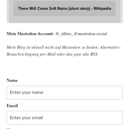
There Will Come Soft Rains (short story) - Wikipedia
Mein Mast­o­don-Account:
@_tillwe_@mastodon.social
Mein Blog ist aktu­ell nicht auf Mast­o­don zu fin­den. Alter­na­ti­ve:
Benach­rich­ti­gung per Mail oder das gute alte
RSS
.
Name
Email