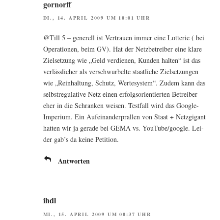
gornorff
DI., 14. APRIL 2009 UM 10:01 UHR
@Till 5 – gene­rell ist Ver­trau­en immer eine Lot­te­rie ( bei
Ope­ra­tio­nen, beim GV). Hat der Netz­be­trei­ber eine kla­re
Ziel­set­zung wie „Geld ver­die­nen, Kun­den hal­ten“ ist das
ver­läss­li­cher als ver­schwur­bel­te staat­li­che Ziel­set­zun­gen
wie „Rein­hal­tung, Schutz, Wer­te­sys­tem“. Zudem kann das
selbst­re­gu­la­ti­ve Netz einen erfolgs­ori­en­tier­ten Betrei­ber
eher in die Schran­ken wei­sen. Test­fall wird das Goog­le-
Impe­ri­um. Ein Auf­ein­an­der­pral­len von Staat + Netz­gi­gant
hat­ten wir ja gera­de bei GEMA vs. YouTube/google. Lei­
der gab’s da kei­ne Petition.
Antworten
ihdl
MI., 15. APRIL 2009 UM 00:37 UHR