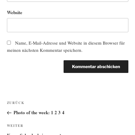
Website
Name, E-Mail-Adresse und Website in diesem Browser für
meinen nächsten Kommentar speichern.
Beitragsnavigation
Vorheriger
ZURÜCK
Beitrag
Photo of the week: 1 2 3 4
Nächster
WEITER
Beitrag