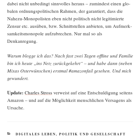
dabei nicht unbe­dingt sinn­vol­les her­aus – zumin­dest einen glo­
ba­len ord­nungs­po­li­ti­schen Rah­men, der garan­tiert, dass die
Nahe­zu-Mono­po­lis­ten eben nicht poli­tisch nicht legi­ti­mier­te
Zen­sur etc. aus­üben, bzw. Schnitt­stel­len anbie­ten, um Auf­merk­
sam­keits­mo­no­po­le auf­zu­bre­chen. Nur mal so als
Denkanregung.
War­um blog­ge ich das? Nach fast zwei Tagen off­line und Fami­lie
bin ich heu­te „ins Netz zurück­ge­kehrt“ – und habe dann (neben
Mix­as Oster­wün­schen) erst­mal #ama­zon­fail gese­hen. Und mich
gewundert.
Update:
Charles Stross
ver­weist auf eine Ent­schul­di­gung sei­tens
Ama­zon – und auf die Mög­lich­keit mensch­li­chen Ver­sa­gens als
Ursache.
KATEGORIEN
DIGITALES LEBEN
,
POLITIK UND GESELLSCHAFT