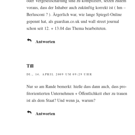
oder Ver­ge­sell­schaf­tung sind zu kom­pli­ziert, set­zen zudem
vor­aus, dass der Inha­ber auch zukünf­tig kor­rekt ist ( hm –
Ber­lus­co­ni ? ). Ärger­lich war, wie lan­ge Spie­gel-Online
gepennt hat, als guardian.co.uk und wall street jour­nal
schon seit 12. + 13.04 das The­ma bearbeiteten.
Antworten
Till
DI., 14. APRIL 2009 UM 09:29 UHR
Nur so am Ran­de bemerkt: hie­ße dass dann auch, dass pro­
fit­ori­en­tier­ten Unter­neh­men + Öffent­lich­keit eher zu trau­en
ist als dem Staat? Und wenn ja, warum?
Antworten