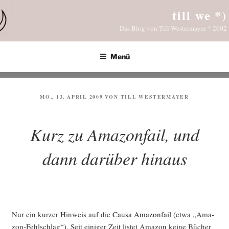
Zum
till we *)
Inhalt
Das Blog von Till Westermayer * 2002
springen
Menü
VERÖFFENTLICHT
MO., 13. APRIL 2009
VON
TILL WESTERMAYER
AM
Kurz zu Amazonfail, und
dann darüber hinaus
Nur ein kur­zer Hin­weis auf die
Cau­sa Ama­zon­fail
(etwa „Ama­
zon-Fehl­schlag“). Seit eini­ger Zeit lis­tet Ama­zon kei­ne Bücher