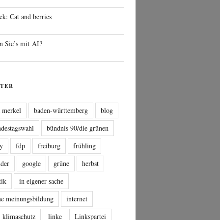
ek: Cat and berries
n Sie’s mit AI?
TER
a merkel
baden-württemberg
blog
ndestagswahl
bündnis 90/die grünen
sy
fdp
freiburg
frühling
nder
google
grüne
herbst
tik
in eigener sache
che meinungsbildung
internet
klimaschutz
linke
Linkspartei