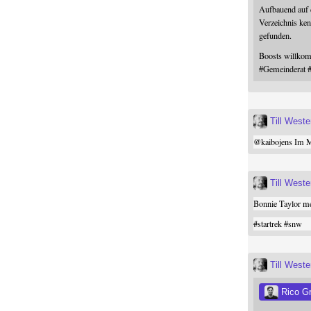
Aufbauend auf
Verzeichnis ken
gefunden.
Boosts willk
#
Gemeinderat
Till West
@
kaibojens
Im Mi
Till West
Bonnie Taylor me
#
startrek
#
snw
Till West
Rico G