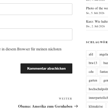
Photo of the we
So., 5. Juli 2026
Kurz: Wie halte
Do., 2. Juli 2026
SCHLAGWÖR
 in diesem Browser für meinen nächsten
afd
angel
btw13
bu
cdu
fanta
garten
ge
hochschulpoli
innerparteili
Nächster
WEITER
Beitrag
Obama: Amerika zum Gernhaben
klimakrise