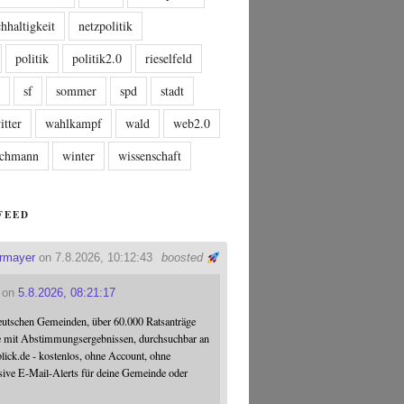
hhaltigkeit
netzpolitik
politik
politik2.0
rieselfeld
n
sf
sommer
spd
stadt
itter
wahlkampf
wald
web2.0
tschmann
winter
wissenschaft
FEED
ermayer
on 7.8.2026, 10:12:43
boosted
on
5.8.2026, 08:21:17
eutschen Gemeinden, über 60.000 Ratsanträge
e mit Abstimmungsergebnissen, durchsuchbar an
blick.de - kostenlos, ohne Account, ohne
sive E-Mail-Alerts für deine Gemeinde oder