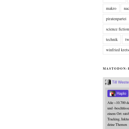
makro
nac
piratenpartei
science fictio
technik
tw
winfried kre
MASTODON-
Till West
Haplo
Alle ~10.700 d
und -beschlüss
einem Ort: rats
Tracking, Inklu
deine Themen