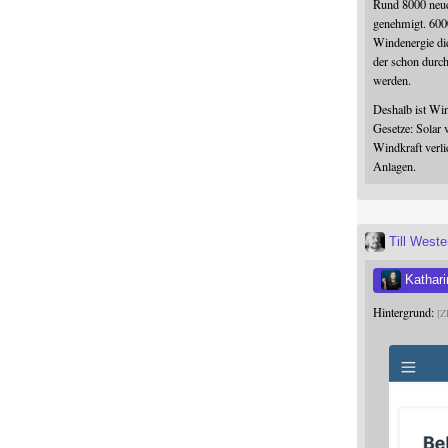
Rund 8000 neue
genehmigt. 600
Windenergie die
der schon durc
werden.
Deshalb ist Win
Gesetze: Solar 
Windkraft verli
Anlagen.
Till West
Kathari
Hintergrund:
Z