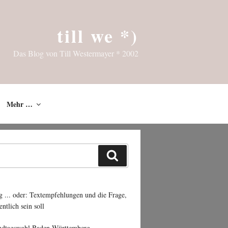
till we *)
Das Blog von Till Westermayer * 2002
Mehr …
Suchen
g ... oder: Textempfehlungen und die Frage,
entlich sein soll
ndtagswahl Baden-Württemberg