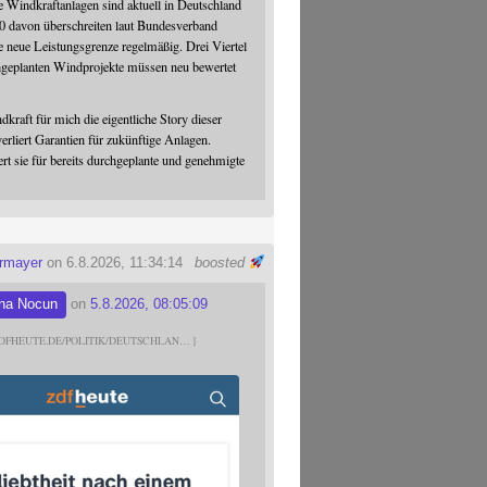
 Windkraftanlagen sind aktuell in Deutschland
0 davon überschreiten laut Bundesverband
 neue Leistungsgrenze regelmäßig. Drei Viertel
hgeplanten Windprojekte müssen neu bewertet
dkraft für mich die eigentliche Story dieser
verliert Garantien für zukünftige Anlagen.
ert sie für bereits durchgeplante und genehmigte
ermayer
on 6.8.2026, 11:34:14
boosted
na Nocun
on
5.8.2026, 08:05:09
DFHEUTE.DE/POLITIK/DEUTSCHLAN