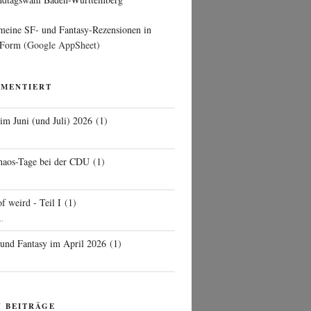
 meine SF- und Fantasy-Rezensionen in
 Form
(Google AppSheet)
MMENTIERT
 im Juni (und Juli) 2026
(
1
)
d
haos-Tage bei der CDU
(
1
)
f weird - Teil I
(
1
)
..
 und Fantasy im April 2026
(
1
)
N BEITRÄGE