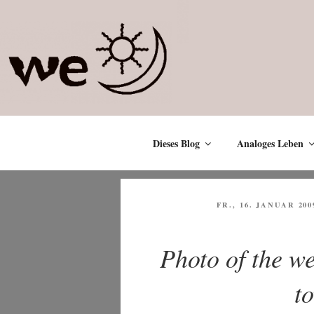
Zum
Inhalt
springen
Dieses Blog
Analoges Leben
VERÖFFENTLICHT
FR., 16. JANUAR 200
AM
Photo of the we
t