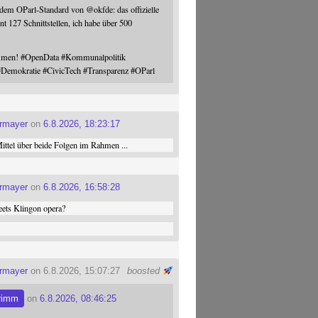
 dem OParl-Standard von
@
okfde
: das offizielle
nt 127 Schnittstellen, ich habe über 500
ommen!
#
OpenData
#
Kommunalpolitik
#
Demokratie
#
CivicTech
#
Transparenz
#
OParl
ermayer
on
6.8.2026, 18:23:17
ttel über beide Folgen im Rahmen ...
ermayer
on
6.8.2026, 16:58:28
ets Klingon opera?
ermayer
on 6.8.2026, 15:07:27
boosted
rimm
on
6.8.2026, 08:46:25